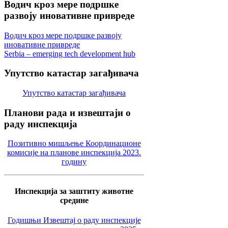
Водич
кроз мере подршке
развоју иновативне привреде
Водич кроз мере подршке развоју
иновативне привреде
Serbia – emerging tech development hub
Упутство
катастар загађивача
Упутство катастар загађивача
Планови
рада и извештаји о
раду инспекција
Позитивно мишљење Координационе
комисије на планове инспекција 2023.
годину
Инспекција за заштиту животне
средине
Годишњи Извештај о раду инспекције