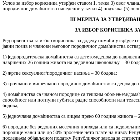
Услов за избор корисника утврђен ставом 1. тачка 3) овог члан
породичног домаћинства наведеног у тачки 4) подтачка (5) овог
III
МЕРИЛА ЗА УТВРЂИВАЊ
ЗА ИЗБОР КОРИСНИКА З
Ред првенства за избор корисника за доделу помоћи утврђује се
јавни позив и чланови његовог породичног домаћинства оствар
1) једнородитељска домаћинства са дететом/децом до навршени
навршених 26 година живота на редовном школовању – 30 бодо
2) жртве сексуалног/породичног насиља – 30 бодова;
3) трочлано и вишечлано породично домаћинство са децом до н
4) домаћинства са чланом породице са тешким обољењем/домаћи
способност или потпуни губитак радне способности или телес
бодова;
5) једночлана домаћинства са лицем преко 60 година живота – 
6) породице без редовних месечних прихода или са недовољни
породице мањи или до 50% просечне нето плате на нивоу Репу
последњем објављеном податку Републичког завода за статисти