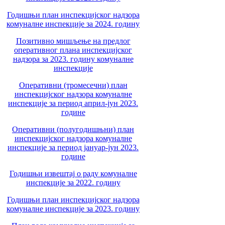
Годишњи план инспекцијског надзора
комуналне инспекције за 2024. годину
Позитивно мишљење на предлог
оперативног плана инспекцијског
надзора за 2023. годину комуналне
инспекције
Оперативни (тромесечни) план
инспекцијског надзора комуналне
инспекције за период април-јун 2023.
године
Оперативни (полугодишњни) план
инспекцијског надзора комуналне
инспекције за период јануар-јун 2023.
године
Годишњи извештај о раду комуналне
инспекције за 2022. годину
Годишњи план инспекцијског надзора
комуналне инспекције за 2023. годину