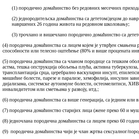
(1) породично домаћинство без редовних месечних прихо
(2) једнородитељска домаћинства са дететом/децом до нав
навршених 26 година живота на редовном школовању;
(3) трочлано и вишечлано породично домаћинство са дете
(4) породична домаћинства са лицем којем је утврђен смањена
способности или телесно оштећење (80% и више процената инв
(5) породична домаћинства са чланом породице са тешким обољ
астма, тешка опструкција обољења плућа, активна туберкулоза
трансплантација срца, церебрално васкуларни инсулт, епилепси
мишићне болести, парезе и парализе, хемофилија, инсулин зав
дијализама, системске аутоимуне болести, остеомелитиси, ХИВ
инвалидитетом или сметњама у развоју, итд.;
(6) породична домаћинства са више генерација, са једним или 
(7) породична домаћинство старијих лица (жене преко 60 и му
(8) једночлана породична домаћинства са лицем преко 60 годин
(9) породична домаћинства чији је члан жртва сексуалног/пор