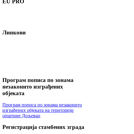
EU
PRO
Линкови
Програм
пописа по зонама
незаконито изграђених
објеката
Програм пописа по зонама незаконито
изграђених објеката на територији
општине Дољевац
Регистрација
стамбених зграда