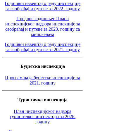
Годишњи извештај о раду инспекције
за саобраћај и путеве за 2022. годину
Предлог годишњег Плана
инспекцијског надзора инспекције за
саобраћај и путеве за 2023. годину са
мишљењем
Годишњи извештај о раду инспекције
за саобраћај и путеве за 2021. годину
Буџетска инспекција
Програм рада буџетске инспекције за
2021. годину
Туристичка инспекција
План инспекцијског надзора
туристичког инспектора за 2026.
годину