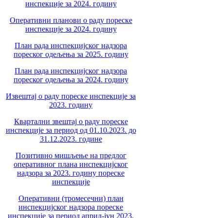
инспекције за 2024. годину
Оперативни планови о раду пореске
инспекције за 2024. годину
План рада инспекцијског надзора
пореског одељења за 2025. годину
План рада инспекцијског надзора
пореског одељења за 2024. годину
Извештај о раду пореске инспекције за
2023. годину
Квартални звештај о раду пореске
инспекције за период од 01.10.2023. до
31.12.2023. године
Позитивно мишљење на предлог
оперативног плана инспекцијског
надзора за 2023. годину пореске
инспекције
Оперативни (тромесечни) план
инспекцијског надзора пореске
инспекције за период април-јун 2023.