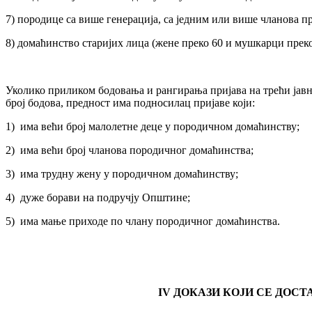
7) породице са више генерација, са једним или више чланова пр
8) домаћинство старијих лица (жене преко 60 и мушкарци преко
Уколико приликом бодовања и рангирања пријава на трећи јавн
број бодова, предност има подносилац пријаве који:
1) има већи број малолетне деце у породичном домаћинству;
2) има већи број чланова породичног домаћинства;
3) има трудну жену у породичном домаћинству;
4) дуже борави на подручју Општине;
5) има мање приходе по члану породичног домаћинства.
IV
ДОКАЗИ КОЈИ СЕ ДОСТ