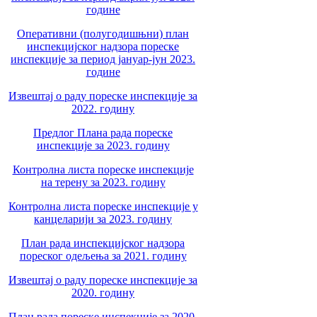
године
Оперативни (полугодишњни) план
инспекцијског надзора пореске
инспекције за период јануар-јун 2023.
године
Извештај о раду пореске инспекције за
2022. годину
Предлог Плана рада пореске
инспекције за 2023. годину
Контролна листа пореске инспекције
на терену за 2023. годину
Контролна листа пореске инспекције у
канцеларији за 2023. годину
План рада инспекцијског надзора
пореског одељења за 2021. годину
Извештај о раду пореске инспекције за
2020. годину
План рада пореске инспекције за 2020.