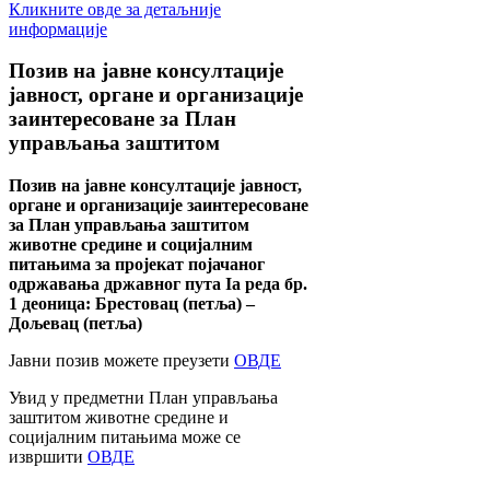
Кликните овде за детаљније
информације
Позив
на јавне консултације
јавност, органе и организације
заинтересоване за План
управљања заштитом
Позив на јавне консултације јавност,
органе и организације заинтересоване
за План управљања заштитом
животне средине и социјалним
питањима за пројекат појачаног
одржавања државног пута Ia реда бр.
1 деоница: Брестовац (петља) –
Дољевац (петља)
Јавни позив можете преузети
ОВДЕ
Увид у предметни План управљања
заштитом животне средине и
социјалним питањима може се
извршити
ОВДЕ