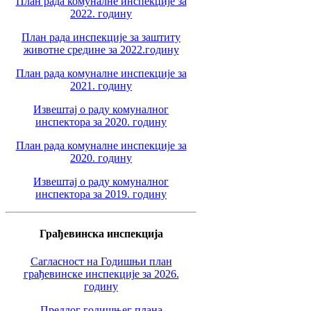
План рада комуналне инспекције за
2022. годину
План рада инспекције за заштиту
животне средине за 2022.годину
План рада комуналне инспекције за
2021. годину
Извештај о раду комуналног
инспектора за 2020. годину
План рада комуналне инспекције за
2020. годину
Извештај о раду комуналног
инспектора за 2019. годину
Грађевинска инспекција
Сагласност на Годишњи план
грађевинске инспекције за 2026.
годину
Предлог годишњег плана