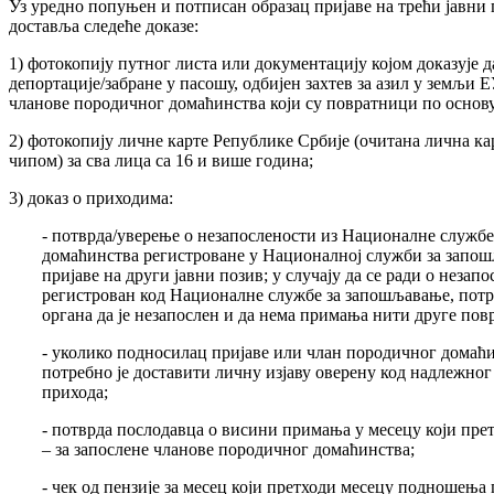
Уз уредно попуњен и потписан образац пријаве на трећи јавни 
доставља следеће доказе:
1) фотокопију путног листа или документацију којом доказује д
депортације/забране у пасошу, одбијен захтев за азил у земљи 
чланове породичног домаћинства који су повратници по основу
2) фотокопију личне карте Републике Србије (очитана лична ка
чипом) за сва лица са 16 и више година;
3) доказ о приходима:
- потврда/уверење о незапослености из Националне служб
домаћинства регистроване у Националној служби за запош
пријаве на други јавни позив; у случају да се ради о неза
регистрован код Националне службе за запошљавање, потре
органа да је незапослен и да нема примања нити друге по
- уколико подносилац пријаве или члан породичног домаћ
потребно је доставити личну изјаву оверену код надлежно
прихода;
- потврда послодавца о висини примања у месецу који пре
– за запослене чланове породичног домаћинства;
- чек од пензије за месец који претходи месецу подношења