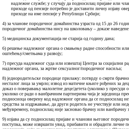
надлежне службе; у случају да подносилац пријаве или чл
приходе од пензије потребно је доставити личну изјаву ове
приходе на име пензије у Републици Србији;
4) за чланове породичног домаћинства узраста од 15 до 26 годи
породичног домаћинства нису на школовању – доказе наведене у 
5) медицинска документација не старија од годину дана;
6) решење надлежног органа о смањењу радне способности или
оштећењу/сметњама у развоју;
7) пресуда надлежног суда или извештај Центра за социјални ра
надлежног органа, за жртве сексуалног/породичног насиља;
8) једнородитељске породице прилажу: потврду о смрти брачн
несталог лица за умрло; извод из матичне књиге рођених за дец
доказ о поверавању малолетне деце/детета (уколико у пресуди о
уколико се ради о ванбрачним партнерима чија је заједница прес
подносиоца оверену код надлежног органа да се подносилац неп
средства за издржавање, да други родитељ не учествује или нед
међувремену, подносилац није засновао брачну или ванбрачну з
9) изјава да су подносилац пријаве и чланови његовог породич
поступка, може извршити увид, прибавити и обрадити личне п