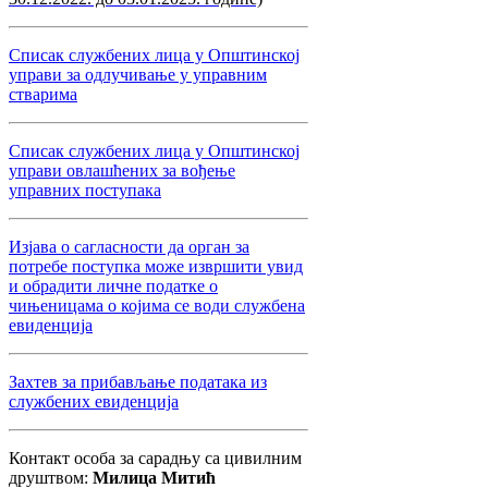
Списак службених лица у Општинској
управи за одлучивање у управним
стварима
Списак службених лица у Општинској
управи овлашћених за вођење
управних поступака
Изјава о сагласности да орган за
потребе поступка може извршити увид
и обрадити личне податке о
чињеницама о којима се води службена
евиденција
Захтев за прибављање података из
службених евиденција
Контакт особа за сарадњу са цивилним
друштвом:
Милица Митић