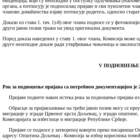
евиденција, који су неопходни у поступку одлучивања (Напомен
органа, а потписују је подносилац пријаве и сви пунолетни чл
чланове домаћинства изјаву потписује родитељ, односно старат
Докази из става 1. тач. 1)-8) овог члана подносе се у фотокопи
други јавни позив тражи на увид оригинална документа.
Поред доказа наведених у ставу 1. овог члана, Комисија може 
друге неопходне доказе ради утврђивања чињеница и околност
V
ПОДНОШЕЊЕ 
Рок за подношење пријава са потребном документацијом је 23
Пријаве поднете након истека рока за подношење пријава из т
Обрасци за пријављивање на трећи јавни позив могу се преуз
миграције у згради Црвеног крста Дољевац, у згради општине, 
Комесаријата за избеглице и миграције Републике Србије.
Пријаве се подносе у затвореној коверти преко писарнице 
адресу: Општина Дољевац - Комисија за избор корисника помоћ