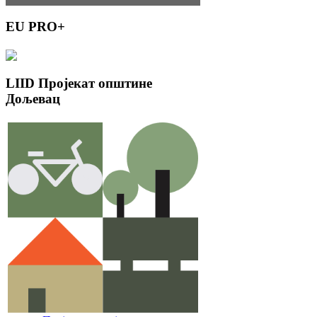
EU
PRO+
LIID
Пројекат општине
Дољевац