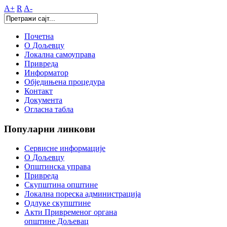
A+
R
A-
Почетна
О Дољевцу
Локална самоуправа
Привреда
Информатор
Обједињена процедура
Контакт
Документа
Огласна табла
Популарни
линкови
Сервисне информације
О Дољевцу
Општинска управа
Привреда
Скупштина општине
Локална пореска администрација
Одлуке скупштине
Акти Привременог органа
општине Дољевац