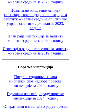
животне средине за 2023. годину
Позитивно мишљење на план
инспекцијског надзора инспекцији за
заштиту животне средине општинске
управе општине Дољевац за 2023.
године
План рада инспекције за заштиту
животне средине за 2020. годину
Извештај о раду инспектора за заштиту
животне средине за 2019. годину
Пореска инспекција
Предлог годишњег плана
инспекцијског надзора пореске
инспекције за 2026. годину
Годишњи извештај о раду пореске
инспекције за 2024. годину
Оперативни извештаји о раду пореске