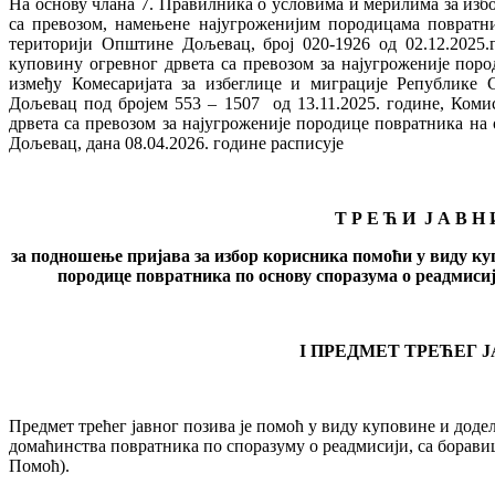
На основу члана 7. Правилника о условима и мерилима за изб
са превозом, намењене најугроженијим породицама повратни
територији Општине Дољевац, број 020-1926 од 02.12.2025.
куповину огревног дрвета са превозом за најугроженије пор
између Комесаријата за избеглице и миграције Републике С
Дољевац под бројем 553 – 1507 од 13.11.2025. године, Коми
дрвета са превозом за најугроженије породице повратника на
Дољевац, дана 08.04.2026. године расписује
Т Р Е Ћ И Ј А В Н
за подношење пријава за избор корисника помоћи у виду куп
породице повратника по основу споразума о реадмиси
I
ПРЕДМЕТ ТРЕЋЕГ Ј
Предмет трећег јавног позива је помоћ у виду куповине и доде
домаћинства повратника по споразуму о реадмисији, са борави
Помоћ).