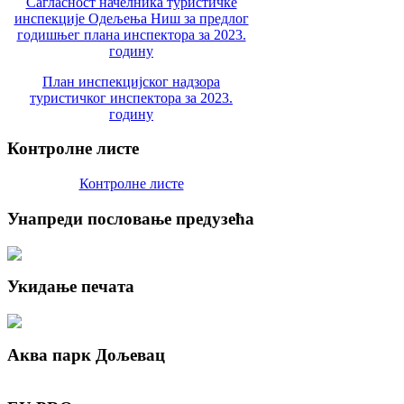
Сагласност начелника туристичке
инспекције Одељења Ниш за предлог
годишњег плана инспектора за 2023.
годину
План инспекцијског надзора
туристичког инспектора за 2023.
годину
Контролне
листе
Контролне листе
Унапреди
пословање предузећа
Укидање
печата
Аква
парк Дољевац