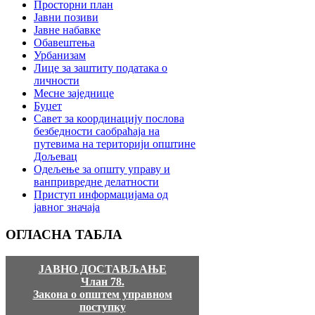
Просторни план
Јавни позиви
Јавне набавке
Обавештења
Урбанизам
Лице за заштиту података о
личности
Месне заједнице
Буџет
Савет за координацију послова
безбедности саобраћаја на
путевима на територији општине
Дољевац
Одељење за општу управу и
ванпривредне делатности
Приступ информацијама од
јавног значаја
ОГЛАСНА
ТАБЛА
ЈАВНО ДОСТАВЉАЊЕ
Члан 78.
Закона о општем управном
поступку