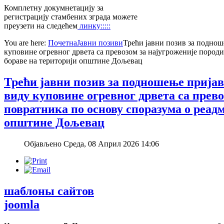
Комплетну докумнетацију за
регистрацију стамбених зграда можете
преузети на следећем
линку:::::
You are here:
Почетна
Јавни позиви
Трећи јавни позив за поднош
куповине огревног дрвета са превозом за најугроженије породи
бораве на територији општине Дољевац
Трећи јавни позив за подношење пријав
виду куповине огревног дрвета са прево
повратника по основу споразума о реадм
општине Дољевац
Објављено Среда, 08 Април 2026 14:06
шаблоны сайтов
joomla