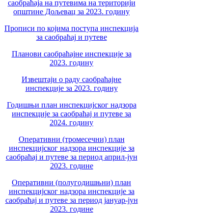
саобраћаја на путевима на територији
општине Дољевац за 2023. годину
Прописи по којима поступа инспекција
за саобраћај и путеве
Планови саобраћајне инспекције за
2023. годину
Извештаји о раду саобраћајне
инспекције за 2023. годину
Годишњи план инспекцијског надзора
инспекције за саобраћај и путеве за
2024. годину
Оперативни (тромесечни) план
инспекцијског надзора инспекције за
саобраћај и путеве за период април-јун
2023. године
Оперативни (полугодишњни) план
инспекцијског надзора инспекције за
саобраћај и путеве за период јануар-јун
2023. године