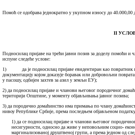
Помоћ се одобрава једнократно у укупном износу до 40.000,00 
II
УСЛО
Подносилац пријаве на трећи јавни позив за доделу помоћи и 
испуне следеће услове:
1) да је подносилац пријаве евидентиран као повратник по
документацију којом доказује боравак или добровољни повратак
у пасошу, одбијен захтев за азил у земљи ЕУ);
2) да подносилац пријаве и чланови његовог породичног дома
територији Општине, у моменту објављивања јавног позива;
3) да породично домаћинство има примања по члану домаћинст
нивоу Републике Србије, према последњем објављеном податку 
1) да се подносилац пријаве и чланови његовог породично
несигурности, односно да живе у неповољним социо- екон
маргинализованој друштвеној групи, а према једном од сле