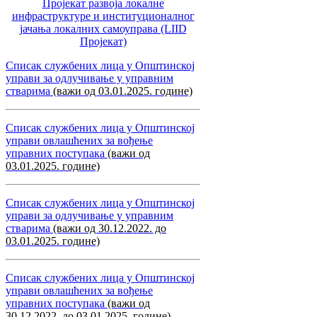
Пројекат развоја локалне
инфраструктуре и институционалног
јачања локалних самоуправa (LIID
Пројекат)
Списак службених лица у Општинској
управи за одлучивање у управним
стварима
(важи од 03.01.2025. године)
Списак службених лица у Општинској
управи овлашћених за вођење
управних поступака
(важи од
03.01.2025. године)
Списак службених лица у Општинској
управи за одлучивање у управним
стварима
(важи од 30.12.2022. до
03.01.2025. године)
Списак службених лица у Општинској
управи овлашћених за вођење
управних поступака
(важи од
30.12.2022. до 03.01.2025. године)