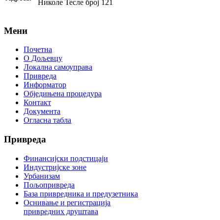
Николе Тесле број 121
Мени
Почетна
О Дољевцу
Локална самоуправа
Привреда
Информатор
Обједињена процедура
Контакт
Документа
Огласна табла
Привреда
Финансијски подстицаји
Индустријске зоне
Урбанизам
Пољопривреда
База привредника и предузетника
Оснивање и регистрација
привредних друштава