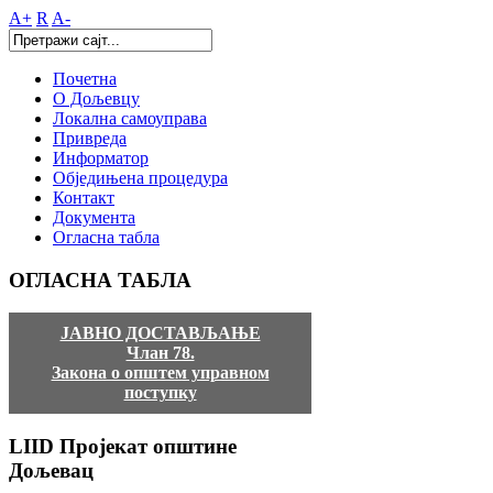
A+
R
A-
Почетна
О Дољевцу
Локална самоуправа
Привреда
Информатор
Обједињена процедура
Контакт
Документа
Огласна табла
ОГЛАСНА
ТАБЛА
ЈАВНО ДОСТАВЉАЊЕ
Члан 78.
Закона о општем управном
поступку
LIID
Пројекат општине
Дољевац