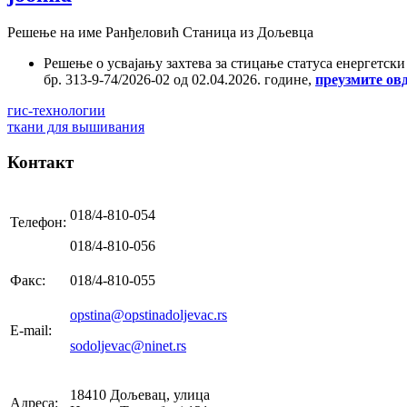
Решење на име Ранђеловић Станица из Дољевца
Решење о усвајању захтева за стицање статуса енергетск
бр. 313-9-74/2026-02 од 02.04.2026. године,
преузмите ов
гис-технологии
ткани для вышивания
Контакт
018/4-810-054
Телефон:
018/4-810-056
Факс:
018/4-810-055
opstina@opstinadoljevac.rs
E-mail:
sodoljevac@ninet.rs
18410 Дољевац, улица
Адреса: