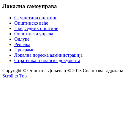
Локална
самоуправа
Скупштина општине
Општинско веће
Председник општине
Општинска управа
Одлуке
Решења
Програми
Локална пореска администрација
Стратешка и планска документа
Copyright © Oпштина Дољевац © 2013 Сва права задржана
Scroll to Top