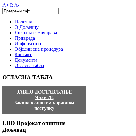
A+
R
A-
Почетна
О Дољевцу
Локална самоуправа
Привреда
Информатор
Обједињена процедура
Контакт
Документа
Огласна табла
ОГЛАСНА
ТАБЛА
ЈАВНО ДОСТАВЉАЊЕ
Члан 78.
Закона о општем управном
поступку
LIID
Пројекат општине
Дољевац