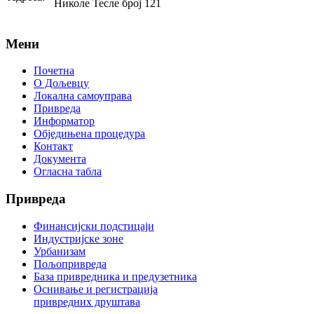
Николе Тесле број 121
Мени
Почетна
О Дољевцу
Локална самоуправа
Привреда
Информатор
Обједињена процедура
Контакт
Документа
Огласна табла
Привреда
Финансијски подстицаји
Индустријске зоне
Урбанизам
Пољопривреда
База привредника и предузетника
Оснивање и регистрација
привредних друштава