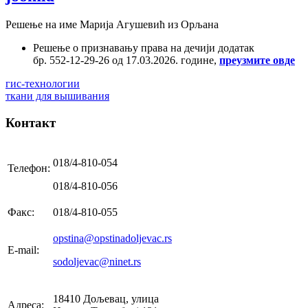
Решење на име Марија Агушевић из Орљана
Решење о признавању права на дечији додатак
бр. 552-12-29-26 од 17.03.2026. године,
преузмите овде
гис-технологии
ткани для вышивания
Контакт
018/4-810-054
Телефон:
018/4-810-056
Факс:
018/4-810-055
opstina@opstinadoljevac.rs
E-mail:
sodoljevac@ninet.rs
18410 Дољевац, улица
Адреса: