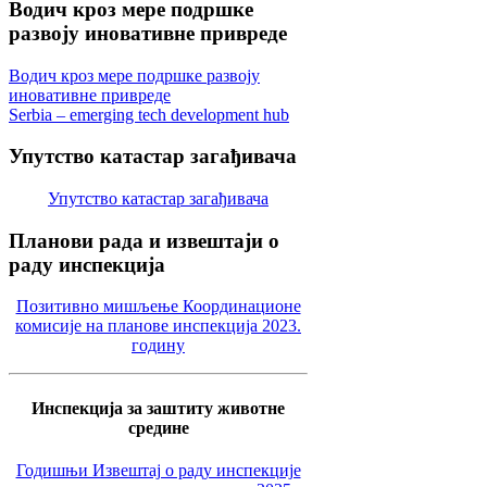
Водич
кроз мере подршке
развоју иновативне привреде
Водич кроз мере подршке развоју
иновативне привреде
Serbia – emerging tech development hub
Упутство
катастар загађивача
Упутство катастар загађивача
Планови
рада и извештаји о
раду инспекција
Позитивно мишљење Координационе
комисије на планове инспекција 2023.
годину
Инспекција за заштиту животне
средине
Годишњи Извештај о раду инспекције