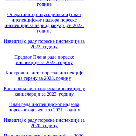
године
Оперативни (полугодишњни) план
инспекцијског надзора пореске
инспекције за период јануар-јун 2023.
године
Извештај о раду пореске инспекције за
2022. годину
Предлог Плана рада пореске
инспекције за 2023. годину
Контролна листа пореске инспекције
на терену за 2023. годину
Контролна листа пореске инспекције у
канцеларији за 2023. годину
План рада инспекцијског надзора
пореског одељења за 2021. годину
Извештај о раду пореске инспекције за
2020. годину
План рада пореске инспекције за 2020.