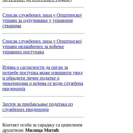
Списак службених лица у Општинској
управи за одлучивање у управним
стварима
Списак службених лица у Општинској
управи овлашћених за вођење
управних поступака
Изјава о сагласности да орган за
потребе поступка може извршити увид
и обрадити личне податке о
чињеницама о којима се води службена
евиденција
Захтев за прибављање података из
службених евиденција
Контакт особа за сарадњу са цивилним
друштвом:
Милица Митић