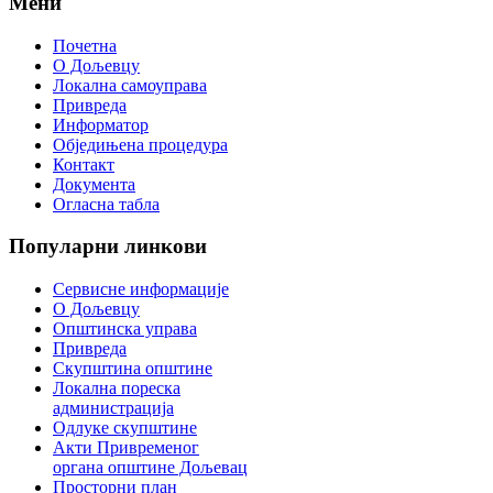
Мени
Почетна
О Дољевцу
Локална самоуправа
Привреда
Информатор
Обједињена процедура
Контакт
Документа
Огласна табла
Популарни
линкови
Сервисне информације
О Дољевцу
Општинска управа
Привреда
Скупштина општине
Локална пореска
администрација
Одлуке скупштине
Акти Привременог
органа општине Дољевац
Просторни план