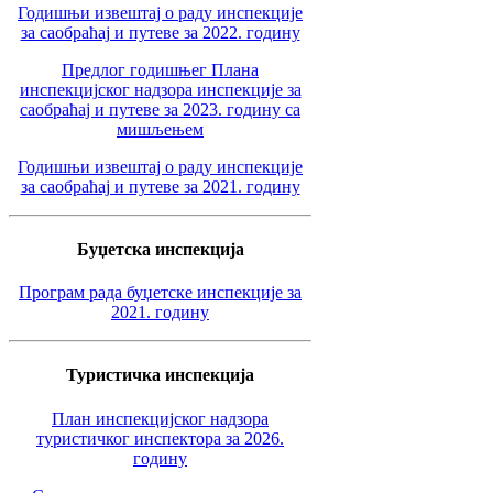
Годишњи извештај о раду инспекције
за саобраћај и путеве за 2022. годину
Предлог годишњег Плана
инспекцијског надзора инспекције за
саобраћај и путеве за 2023. годину са
мишљењем
Годишњи извештај о раду инспекције
за саобраћај и путеве за 2021. годину
Буџетска инспекција
Програм рада буџетске инспекције за
2021. годину
Туристичка инспекција
План инспекцијског надзора
туристичког инспектора за 2026.
годину