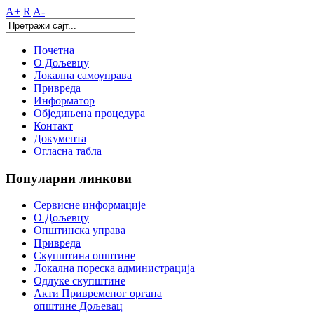
A+
R
A-
Почетна
О Дољевцу
Локална самоуправа
Привреда
Информатор
Обједињена процедура
Контакт
Документа
Огласна табла
Популарни
линкови
Сервисне информације
О Дољевцу
Општинска управа
Привреда
Скупштина општине
Локална пореска администрација
Одлуке скупштине
Акти Привременог органа
општине Дољевац