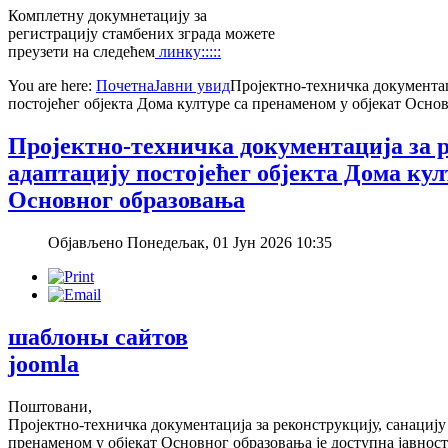
Комплетну докумнетацију за
регистрацију стамбених зграда можете
преузети на следећем
линку:::::
You are here:
Почетна
Јавни увид
Пројектно-техничка документаци
постојећег објекта Дома културе са пренаменом у објекат Осно
Пројектно-техничка документација за р
адаптацију постојећег објекта Дома кул
Основног образовања
Објављено Понедељак, 01 Јун 2026 10:35
шаблоны сайтов
joomla
Поштовани,
Пројектно-техничка документација за реконструкцију, санацију 
пренаменом у објекат Основног образовања је доступна јавност