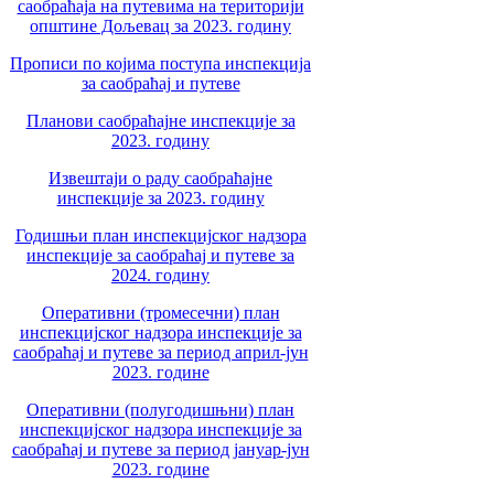
саобраћаја на путевима на територији
општине Дољевац за 2023. годину
Прописи по којима поступа инспекција
за саобраћај и путеве
Планови саобраћајне инспекције за
2023. годину
Извештаји о раду саобраћајне
инспекције за 2023. годину
Годишњи план инспекцијског надзора
инспекције за саобраћај и путеве за
2024. годину
Оперативни (тромесечни) план
инспекцијског надзора инспекције за
саобраћај и путеве за период април-јун
2023. године
Оперативни (полугодишњни) план
инспекцијског надзора инспекције за
саобраћај и путеве за период јануар-јун
2023. године