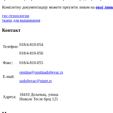
Комплетну документацију можете преузети ликом на
овај лин
гис-технологии
ткани для вышивания
Контакт
018/4-810-054
Телефон:
018/4-810-056
Факс:
018/4-810-055
opstina@opstinadoljevac.rs
E-mail:
sodoljevac@ninet.rs
18410 Дољевац, улица
Адреса:
Николе Тесле број 121