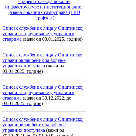
Пројекат развоја локалне
инфраструктуре и институционалног
јачања локалних самоуправa (LIID
Пројекат)
Списак службених лица у Општинској
управи за одлучивање у управним
стварима
(важи од 03.01.2025. године)
Списак службених лица у Општинској
управи овлашћених за вођење
управних поступака
(важи од
03.01.2025. године)
Списак службених лица у Општинској
управи за одлучивање у управним
стварима
(важи од 30.12.2022. до
03.01.2025. године)
Списак службених лица у Општинској
управи овлашћених за вођење
управних поступака
(важи од
30.12.2022. до 03.01.2025. године)