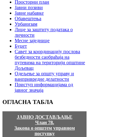
Просторни план
Јавни позиви
Јавне набавке
Обавештења
Урбанизам
Лице за заштиту података о
личности
Месне заједнице
Буџет
Савет за координацију послова
безбедности саобраћаја на
путевима на територији општине
Дољевац
Одељење за општу управу и
ванпривредне делатности
Приступ информацијама од
јавног значаја
ОГЛАСНА
ТАБЛА
ЈАВНО ДОСТАВЉАЊЕ
Члан 78.
Закона о општем управном
поступку