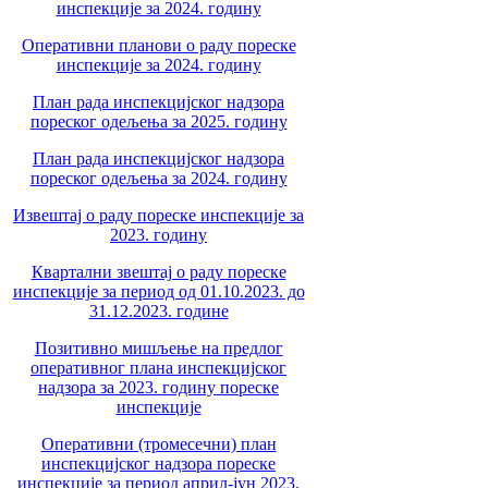
инспекције за 2024. годину
Оперативни планови о раду пореске
инспекције за 2024. годину
План рада инспекцијског надзора
пореског одељења за 2025. годину
План рада инспекцијског надзора
пореског одељења за 2024. годину
Извештај о раду пореске инспекције за
2023. годину
Квартални звештај о раду пореске
инспекције за период од 01.10.2023. до
31.12.2023. године
Позитивно мишљење на предлог
оперативног плана инспекцијског
надзора за 2023. годину пореске
инспекције
Оперативни (тромесечни) план
инспекцијског надзора пореске
инспекције за период април-јун 2023.