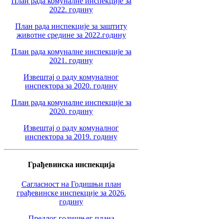
План рада комуналне инспекције за
2022. годину
План рада инспекције за заштиту
животне средине за 2022.годину
План рада комуналне инспекције за
2021. годину
Извештај о раду комуналног
инспектора за 2020. годину
План рада комуналне инспекције за
2020. годину
Извештај о раду комуналног
инспектора за 2019. годину
Грађевинска инспекција
Сагласност на Годишњи план
грађевинске инспекције за 2026.
годину
Предлог годишњег плана