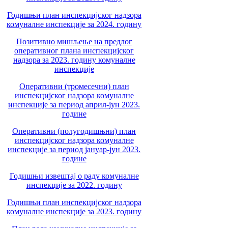
Годишњи план инспекцијског надзора
комуналне инспекције за 2024. годину
Позитивно мишљење на предлог
оперативног плана инспекцијског
надзора за 2023. годину комуналне
инспекције
Оперативни (тромесечни) план
инспекцијског надзора комуналне
инспекције за период април-јун 2023.
године
Оперативни (полугодишњни) план
инспекцијског надзора комуналне
инспекције за период јануар-јун 2023.
године
Годишњи извештај о раду комуналне
инспекције за 2022. годину
Годишњи план инспекцијског надзора
комуналне инспекције за 2023. годину