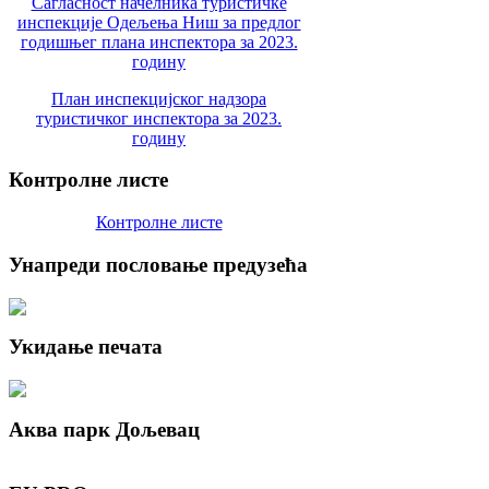
Сагласност начелника туристичке
инспекције Одељења Ниш за предлог
годишњег плана инспектора за 2023.
годину
План инспекцијског надзора
туристичког инспектора за 2023.
годину
Контролне
листе
Контролне листе
Унапреди
пословање предузећа
Укидање
печата
Аква
парк Дољевац