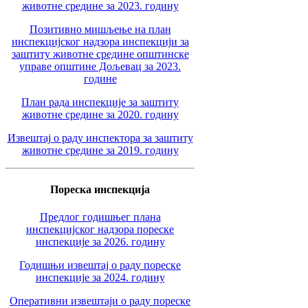
животне средине за 2023. годину
Позитивно мишљење на план
инспекцијског надзора инспекцији за
заштиту животне средине општинске
управе општине Дољевац за 2023.
године
План рада инспекције за заштиту
животне средине за 2020. годину
Извештај о раду инспектора за заштиту
животне средине за 2019. годину
Пореска инспекција
Предлог годишњег плана
инспекцијског надзора пореске
инспекције за 2026. годину
Годишњи извештај о раду пореске
инспекције за 2024. годину
Оперативни извештаји о раду пореске