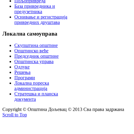
Пољопривреда
База привредника и
предузетника
Оснивање и регистрација
привредних друштава
Локална
самоуправа
Скупштина општине
Општинско веће
Председник општине
Општинска управа
Одлуке
Решења
Програми
Локална пореска
администрација
Стратешка и планска
документа
Copyright © Oпштина Дољевац © 2013 Сва права задржана
Scroll to Top