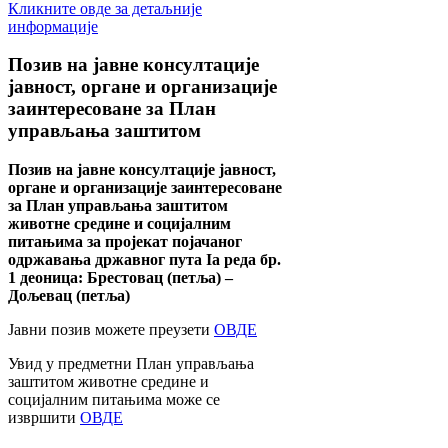
Кликните овде за детаљније
информације
Позив
на јавне консултације
јавност, органе и организације
заинтересоване за План
управљања заштитом
Позив на јавне консултације јавност,
органе и организације заинтересоване
за План управљања заштитом
животне средине и социјалним
питањима за пројекат појачаног
одржавања државног пута Ia реда бр.
1 деоница: Брестовац (петља) –
Дољевац (петља)
Јавни позив можете преузети
ОВДЕ
Увид у предметни План управљања
заштитом животне средине и
социјалним питањима може се
извршити
ОВДЕ