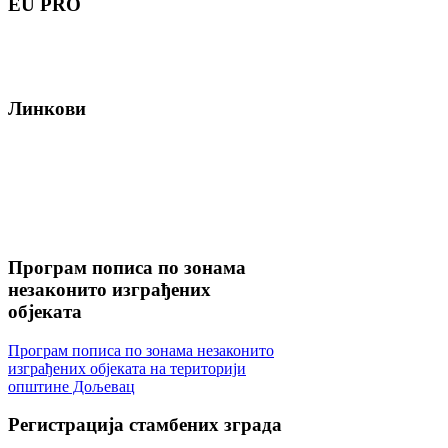
EU
PRO
Линкови
Програм
пописа по зонама
незаконито изграђених
објеката
Програм пописа по зонама незаконито
изграђених објеката на територији
општине Дољевац
Регистрација
стамбених зграда