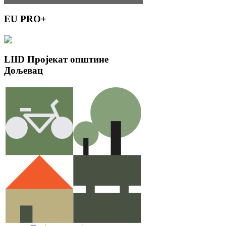
EU
PRO+
LIID
Пројекат општине
Дољевац