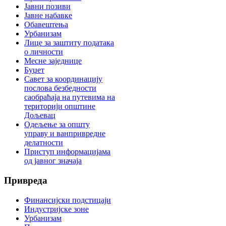
Јавни позиви
Јавне набавке
Обавештења
Урбанизам
Лице за заштиту података
о личности
Месне заједнице
Буџет
Савет за координацију
послова безбедности
саобраћаја на путевима на
територији општине
Дољевац
Одељење за општу
управу и ванпривредне
делатности
Приступ информацијама
од јавног значаја
Привреда
Финансијски подстицаји
Индустријске зоне
Урбанизам