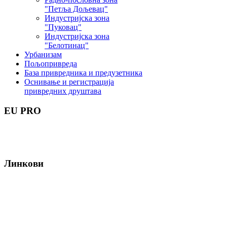
"Петља Дољевац"
Индустријска зона
"Пуковац"
Индустријска зона
"Белотинац"
Урбанизам
Пољопривреда
База привредника и предузетника
Оснивање и регистрација
привредних друштава
EU
PRO
Линкови