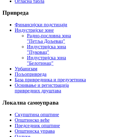
Огласна табла
Привреда
Финансијски подстицаји
Индустријске зоне
Радно-пословна зона
"Петља Дољевац"
Индустријска зона
"Пуковац"
Индустријска зона
"Белотинац"
Урбанизам
Пољопривреда
База привредника и предузетника
Оснивање и регистрација
привредних друштава
Локална
самоуправа
Скупштина општине
Општинско веће
Председник општине
Општинска управа
Одлуке