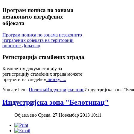
Програм
пописа по зонама
незаконито изграђених
објеката
Програм пописа по зонама незаконито
изграђених објеката на територији
општине Дољевац
Регистрација
стамбених зграда
Комплетну докумнетацију за
регистрацију стамбених зграда можете
преузети на следећем
линку:::::
You are here:
Почетна
Индустријске зоне
Индустријска зона "Бе
Индустријска зона "Белотинац"
Објављено Среда, 27 Новембар 2013 10:11