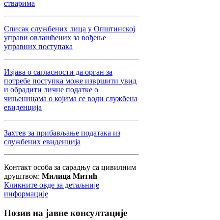
стварима
Списак службених лица у Општинској
управи овлашћених за вођење
управних поступака
Изјава о сагласности да орган за
потребе поступка може извршити увид
и обрадити личне податке о
чињеницама о којима се води службена
евиденција
Захтев за прибављање података из
службених евиденција
Контакт особа за сарадњу са цивилним
друштвом:
Милица Митић
Кликните овде за детаљније
информације
Позив
на јавне консултације