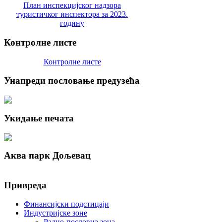
План инспекцијског надзора
туристичког инспектора за 2023.
годину
Контролне
листе
Контролне листе
Унапреди
пословање предузећа
Укидање
печата
Аква
парк Дољевац
Привреда
Финансијски подстицаји
Индустријске зоне
Радно-пословна зона