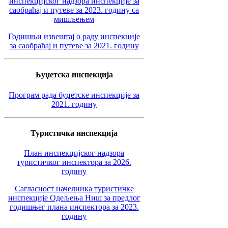
инспекцијског надзора инспекције за
саобраћај и путеве за 2023. годину са
мишљењем
Годишњи извештај о раду инспекције
за саобраћај и путеве за 2021. годину
Буџетска инспекција
Програм рада буџетске инспекције за
2021. годину
Туристичка инспекција
План инспекцијског надзора
туристичког инспектора за 2026.
годину
Сагласност начелника туристичке
инспекције Одељења Ниш за предлог
годишњег плана инспектора за 2023.
годину