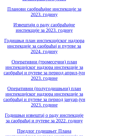
Планови саобраћајне инспекције за
2023. годину
Извештаји о раду саобраћајне
инспекције за 2023. годину
Годишњи план инспекцијског надзора
инспекције за саобраћај и путеве за
2024. годину
Оперативни (тромесечни) план
инспекцијског надзора инспекције за
саобраћај и путеве за период април-јун
2023. године
Оперативни (полугодишњни) план
инспекцијског надзора инспекције за
саобраћај и путеве за период јануар-јун
2023. године
Годишњи извештај о раду инспекције
за саобраћај и путеве за 2022. годину
Предлог годишњег Плана