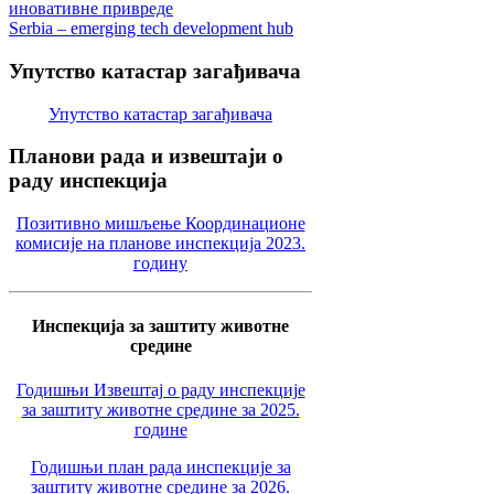
иновативне привреде
Serbia – emerging tech development hub
Упутство
катастар загађивача
Упутство катастар загађивача
Планови
рада и извештаји о
раду инспекција
Позитивно мишљење Координационе
комисије на планове инспекција 2023.
годину
Инспекција за заштиту животне
средине
Годишњи Извештај о раду инспекције
за заштиту животне средине за 2025.
године
Годишњи план рада инспекције за
заштиту животне средине за 2026.