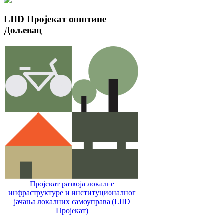
LIID
Пројекат општине
Дољевац
Пројекат развоја локалне
инфраструктуре и институционалног
јачања локалних самоуправa (LIID
Пројекат)