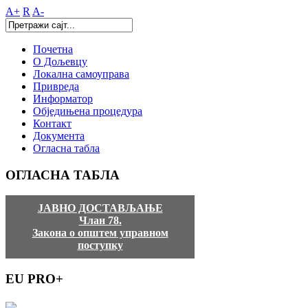
A+
R
A-
Почетна
О Дољевцу
Локална самоуправа
Привреда
Информатор
Обједињена процедура
Контакт
Документа
Огласна табла
ОГЛАСНА
ТАБЛА
ЈАВНО ДОСТАВЉАЊЕ
Члан 78.
Закона о општем управном
поступку
EU
PRO+