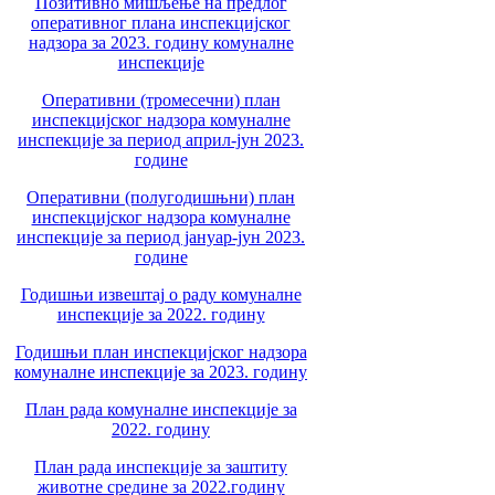
Позитивно мишљење на предлог
оперативног плана инспекцијског
надзора за 2023. годину комуналне
инспекције
Оперативни (тромесечни) план
инспекцијског надзора комуналне
инспекције за период април-јун 2023.
године
Оперативни (полугодишњни) план
инспекцијског надзора комуналне
инспекције за период јануар-јун 2023.
године
Годишњи извештај о раду комуналне
инспекције за 2022. годину
Годишњи план инспекцијског надзора
комуналне инспекције за 2023. годину
План рада комуналне инспекције за
2022. годину
План рада инспекције за заштиту
животне средине за 2022.годину