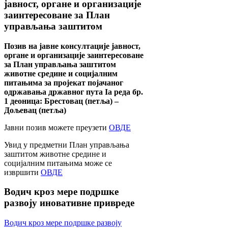
јавност, органе и организације
заинтересоване за План
управљања заштитом
Позив на јавне консултације јавност,
органе и организације заинтересоване
за План управљања заштитом
животне средине и социјалним
питањима за пројекат појачаног
одржавања државног пута Ia реда бр.
1 деоница: Брестовац (петља) –
Дољевац (петља)
Јавни позив можете преузети
ОВДЕ
Увид у предметни План управљања
заштитом животне средине и
социјалним питањима може се
извршити
ОВДЕ
Водич
кроз мере подршке
развоју иновативне привреде
Водич кроз мере подршке развоју