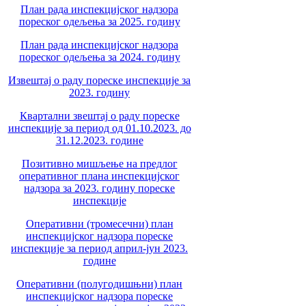
План рада инспекцијског надзора
пореског одељења за 2025. годину
План рада инспекцијског надзора
пореског одељења за 2024. годину
Извештај о раду пореске инспекције за
2023. годину
Квартални звештај о раду пореске
инспекције за период од 01.10.2023. до
31.12.2023. године
Позитивно мишљење на предлог
оперативног плана инспекцијског
надзора за 2023. годину пореске
инспекције
Оперативни (тромесечни) план
инспекцијског надзора пореске
инспекције за период април-јун 2023.
године
Оперативни (полугодишњни) план
инспекцијског надзора пореске