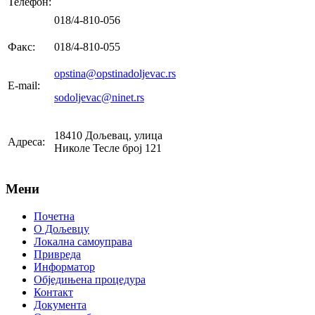
Телефон:
018/4-810-056
Факс:
018/4-810-055
opstina@opstinadoljevac.rs
E-mail:
sodoljevac@ninet.rs
18410 Дољевац, улица
Адреса:
Николе Тесле број 121
Мени
Почетна
О Дољевцу
Локална самоуправа
Привреда
Информатор
Обједињена процедура
Контакт
Документа