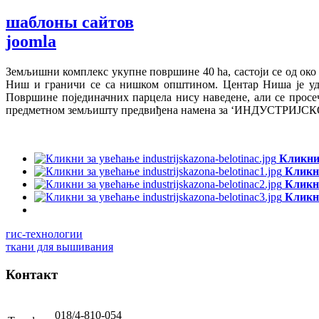
шаблоны сайтов
joomla
Земљишни комплекс укупне површине 40 ha, састоји се од око 5
Ниш и граничи се са нишком општином. Центар Ниша је уда
Површине појединачних парцела нису наведене, али се просе
предметном земљишту предвиђена намена за ‘ИНДУСТРИ
Кликни
Кликн
Кликн
Кликн
гис-технологии
ткани для вышивания
Контакт
018/4-810-054