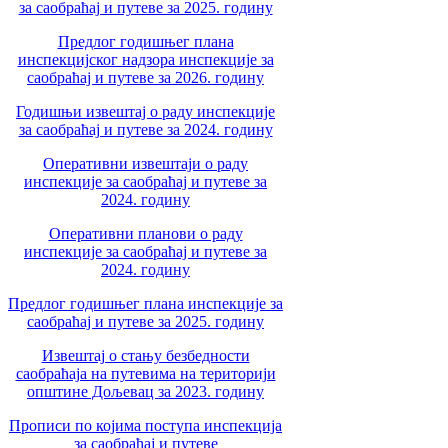
за саобраћај и путеве за 2025. годину
Предлог годишњег плана
инспекцијског надзора инспекције за
саобраћај и путеве за 2026. годину
Годишњи извештај о раду инспекције
за саобраћај и путеве за 2024. годину
Оперативни извештаји о раду
инспекције за саобраћај и путеве за
2024. годину
Оперативни планови о раду
инспекције за саобраћај и путеве за
2024. годину
Предлог годишњег плана инспекције за
саобраћај и путеве за 2025. годину
Извештај о стању безбедности
саобраћаја на путевима на територији
општине Дољевац за 2023. годину
Прописи по којима поступа инспекција
за саобраћај и путеве