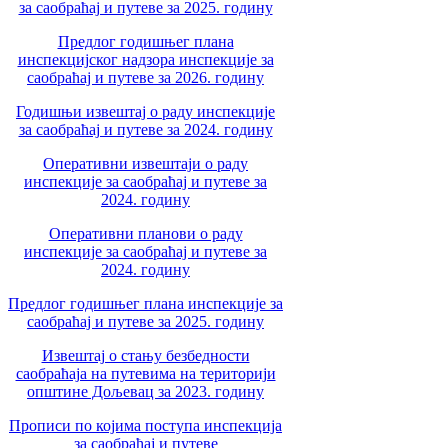
за саобраћај и путеве за 2025. годину
Предлог годишњег плана
инспекцијског надзора инспекције за
саобраћај и путеве за 2026. годину
Годишњи извештај о раду инспекције
за саобраћај и путеве за 2024. годину
Оперативни извештаји о раду
инспекције за саобраћај и путеве за
2024. годину
Оперативни планови о раду
инспекције за саобраћај и путеве за
2024. годину
Предлог годишњег плана инспекције за
саобраћај и путеве за 2025. годину
Извештај о стању безбедности
саобраћаја на путевима на територији
општине Дољевац за 2023. годину
Прописи по којима поступа инспекција
за саобраћај и путеве