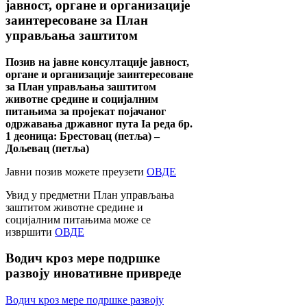
јавност, органе и организације
заинтересоване за План
управљања заштитом
Позив на јавне консултације јавност,
органе и организације заинтересоване
за План управљања заштитом
животне средине и социјалним
питањима за пројекат појачаног
одржавања државног пута Ia реда бр.
1 деоница: Брестовац (петља) –
Дољевац (петља)
Јавни позив можете преузети
ОВДЕ
Увид у предметни План управљања
заштитом животне средине и
социјалним питањима може се
извршити
ОВДЕ
Водич
кроз мере подршке
развоју иновативне привреде
Водич кроз мере подршке развоју