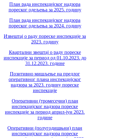
План рада инспекцијског надзора
пореског одељења за 2025. годину
План рада инспекцијског надзора
пореског одељења за 2024. годину
Извештај о раду пореске инспекције за
2023. годину
Квартални звештај о раду пореске
инспекције за период од 01.10.2023. до
31.12.2023. године
Позитивно мишљење на предлог
оперативног плана инспекцијског
надзора за 2023. годину пореске
инспекције
Оперативни (тромесечни) план
инспекцијског надзора пореске
инспекције за период април-јун 2023.
године
Оперативни (полугодишњни) план
инспекцијског надзора пореске