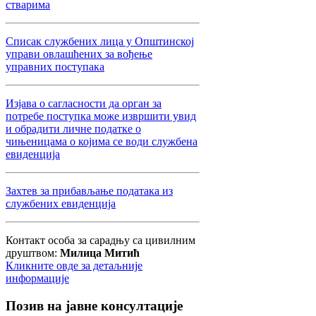
стварима
Списак службених лица у Општинској
управи овлашћених за вођење
управних поступака
Изјава о сагласности да орган за
потребе поступка може извршити увид
и обрадити личне податке о
чињеницама о којима се води службена
евиденција
Захтев за прибављање података из
службених евиденција
Контакт особа за сарадњу са цивилним
друштвом:
Милица Митић
Кликните овде за детаљније
информације
Позив
на јавне консултације