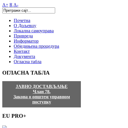
A+
R
A-
Почетна
О Дољевцу
Локална самоуправа
Привреда
Информатор
Обједињена процедура
Контакт
Документа
Огласна табла
ОГЛАСНА
ТАБЛА
ЈАВНО ДОСТАВЉАЊЕ
Члан 78.
Закона о општем управном
поступку
EU
PRO+