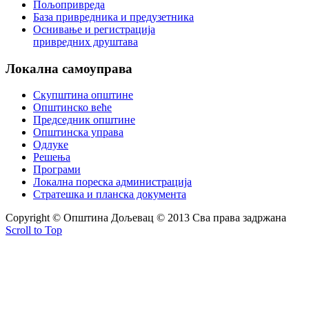
Пољопривреда
База привредника и предузетника
Оснивање и регистрација
привредних друштава
Локална
самоуправа
Скупштина општине
Општинско веће
Председник општине
Општинска управа
Одлуке
Решења
Програми
Локална пореска администрација
Стратешка и планска документа
Copyright © Oпштина Дољевац © 2013 Сва права задржана
Scroll to Top