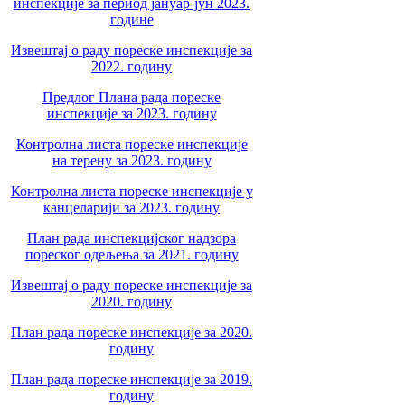
инспекције за период јануар-јун 2023.
године
Извештај о раду пореске инспекције за
2022. годину
Предлог Плана рада пореске
инспекције за 2023. годину
Контролна листа пореске инспекције
на терену за 2023. годину
Контролна листа пореске инспекције у
канцеларији за 2023. годину
План рада инспекцијског надзора
пореског одељења за 2021. годину
Извештај о раду пореске инспекције за
2020. годину
План рада пореске инспекције за 2020.
годину
План рада пореске инспекције за 2019.
годину