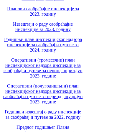
Планови саобраћајне инспекције за
2023. годину
Извештаји о раду саобраћајне
инспекције за 2023. годину
Годишњи план инспекцијског надзора
инспекције за саобраћај и путеве за
2024. годину
Оперативни (тромесечни) план
инспекцијског надзора инспекције за
саобраћај и путеве за период април-јун
2023. године
Оперативни (полугодишњни) план
инспекцијског надзора инспекције за
саобраћај и путеве за период јануар-јун
2023. године
Годишњи извештај о раду инспекције
за саобраћај и путеве за 2022. годину
Предлог годишњег Плана