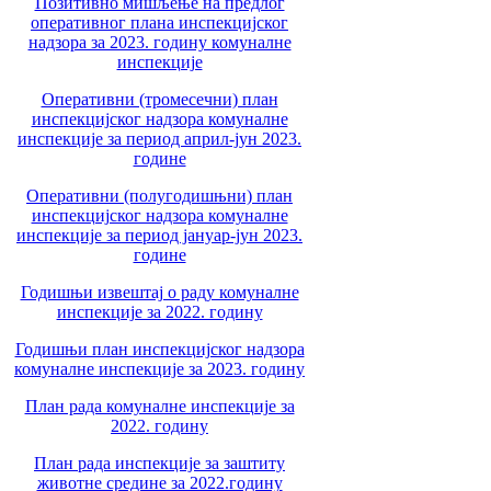
Позитивно мишљење на предлог
оперативног плана инспекцијског
надзора за 2023. годину комуналне
инспекције
Оперативни (тромесечни) план
инспекцијског надзора комуналне
инспекције за период април-јун 2023.
године
Оперативни (полугодишњни) план
инспекцијског надзора комуналне
инспекције за период јануар-јун 2023.
године
Годишњи извештај о раду комуналне
инспекције за 2022. годину
Годишњи план инспекцијског надзора
комуналне инспекције за 2023. годину
План рада комуналне инспекције за
2022. годину
План рада инспекције за заштиту
животне средине за 2022.годину