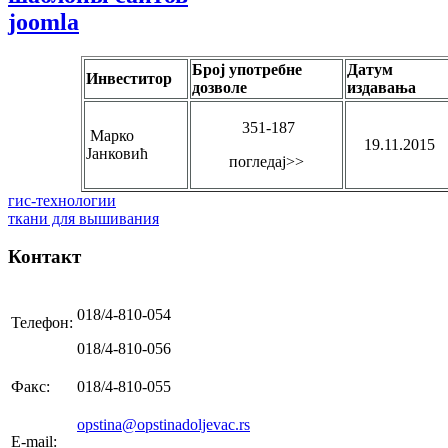
joomla
Број употребне
Датум
Инвеститор
дозволе
издавања
351-187
Марко
19.11.2015
Јанковић
погледај>>
гис-технологии
ткани для вышивания
Контакт
018/4-810-054
Телефон:
018/4-810-056
Факс:
018/4-810-055
opstina@opstinadoljevac.rs
E-mail: