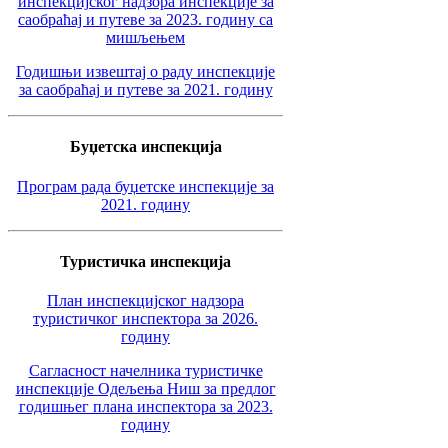
инспекцијског надзора инспекције за
саобраћај и путеве за 2023. годину са
мишљењем
Годишњи извештај о раду инспекције
за саобраћај и путеве за 2021. годину
Буџетска инспекција
Програм рада буџетске инспекције за
2021. годину
Туристичка инспекција
План инспекцијског надзора
туристичког инспектора за 2026.
годину
Сагласност начелника туристичке
инспекције Одељења Ниш за предлог
годишњег плана инспектора за 2023.
годину