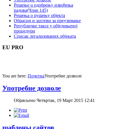
Решење о одобрењу извођења
радова(Члан 145)
Решења о рушењу објекта
Обрасци и захтеви за преузимање
Републичке таксе у обједињеној
процедури
Списак легализованих објеката
EU
PRO
You are here:
Почетна
Употребне дозволе
Употребне дозволе
Објављено Четвртак, 19 Март 2015 12:41
шаблоны сайтов