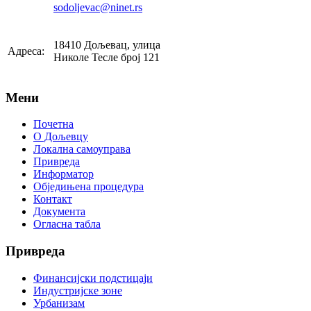
sodoljevac@ninet.rs
18410 Дољевац, улица
Адреса:
Николе Тесле број 121
Мени
Почетна
О Дољевцу
Локална самоуправа
Привреда
Информатор
Обједињена процедура
Контакт
Документа
Огласна табла
Привреда
Финансијски подстицаји
Индустријске зоне
Урбанизам