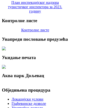
План инспекцијског надзора
туристичког инспектора за 2023.
годину
Контролне
листе
Контролне листе
Унапреди
пословање предузећа
Укидање
печата
Аква
парк Дољевац
Обједињена
процедура
Локацијски услови
Грађевинске дозволе
Употребне дозволе