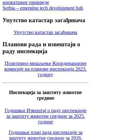
иновативне привреде
Serbia – emerging tech development hub
Упутство
катастар загађивача
Упутство катастар загађивача
Планови
рада и извештаји о
раду инспекција
Позитивно мишљење Координационе
комисије на планове инспекција 2023.
годину
Инспекција за заштиту животне
средине
Годишњи Извештај о раду инспекције
за заштиту животне средине за 2025.
године
Годишњи план рада инспекције за
заштиту животне средине за 2026.