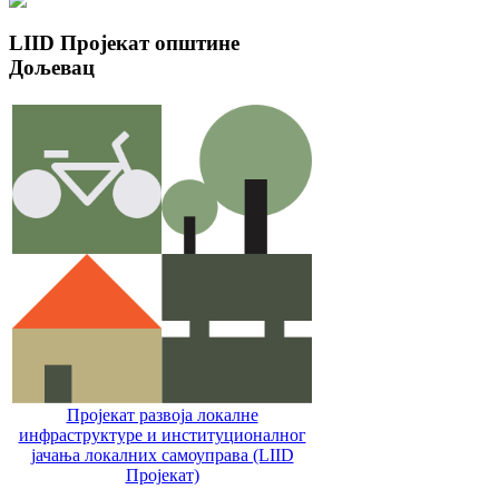
LIID
Пројекат општине
Дољевац
Пројекат развоја локалне
инфраструктуре и институционалног
јачања локалних самоуправa (LIID
Пројекат)