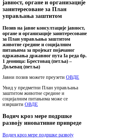
јавност, органе и организације
заинтересоване за План
управљања заштитом
Позив на јавне консултације јавност,
органе и организације заинтересоване
за План управљања заштитом
животне средине и социјалним
питањима за пројекат појачаног
одржавања државног пута Ia реда бр.
1 деоница: Брестовац (петља) –
Дољевац (петља)
Јавни позив можете преузети
ОВДЕ
Увид у предметни План управљања
заштитом животне средине и
социјалним питањима може се
извршити
ОВДЕ
Водич
кроз мере подршке
развоју иновативне привреде
Водич кроз мере подршке развоју