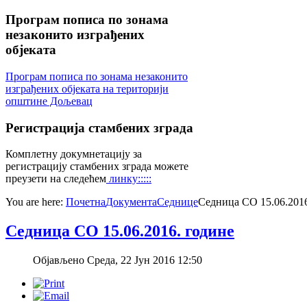
Програм
пописа по зонама
незаконито изграђених
објеката
Програм пописа по зонама незаконито
изграђених објеката на територији
општине Дољевац
Регистрација
стамбених зграда
Комплетну докумнетацију за
регистрацију стамбених зграда можете
преузети на следећем
линку:::::
You are here:
Почетна
Документа
Седнице
Седница СО 15.06.2016
Седница СО 15.06.2016. године
Објављено Среда, 22 Јун 2016 12:50