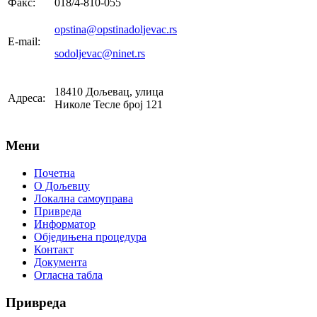
Факс:
018/4-810-055
opstina@opstinadoljevac.rs
E-mail:
sodoljevac@ninet.rs
18410 Дољевац, улица
Адреса:
Николе Тесле број 121
Мени
Почетна
О Дољевцу
Локална самоуправа
Привреда
Информатор
Обједињена процедура
Контакт
Документа
Огласна табла
Привреда