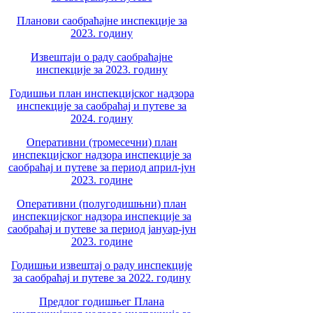
Планови саобраћајне инспекције за
2023. годину
Извештаји о раду саобраћајне
инспекције за 2023. годину
Годишњи план инспекцијског надзора
инспекције за саобраћај и путеве за
2024. годину
Оперативни (тромесечни) план
инспекцијског надзора инспекције за
саобраћај и путеве за период април-јун
2023. године
Оперативни (полугодишњни) план
инспекцијског надзора инспекције за
саобраћај и путеве за период јануар-јун
2023. године
Годишњи извештај о раду инспекције
за саобраћај и путеве за 2022. годину
Предлог годишњег Плана