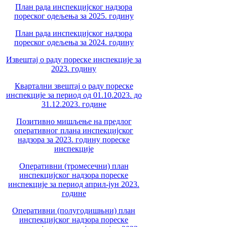
План рада инспекцијског надзора
пореског одељења за 2025. годину
План рада инспекцијског надзора
пореског одељења за 2024. годину
Извештај о раду пореске инспекције за
2023. годину
Квартални звештај о раду пореске
инспекције за период од 01.10.2023. до
31.12.2023. године
Позитивно мишљење на предлог
оперативног плана инспекцијског
надзора за 2023. годину пореске
инспекције
Оперативни (тромесечни) план
инспекцијског надзора пореске
инспекције за период април-јун 2023.
године
Оперативни (полугодишњни) план
инспекцијског надзора пореске