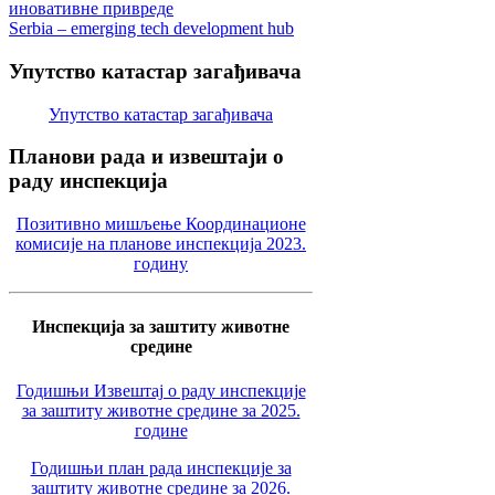
иновативне привреде
Serbia – emerging tech development hub
Упутство
катастар загађивача
Упутство катастар загађивача
Планови
рада и извештаји о
раду инспекција
Позитивно мишљење Координационе
комисије на планове инспекција 2023.
годину
Инспекција за заштиту животне
средине
Годишњи Извештај о раду инспекције
за заштиту животне средине за 2025.
године
Годишњи план рада инспекције за
заштиту животне средине за 2026.