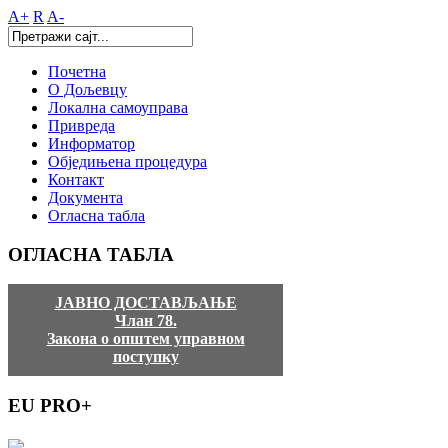
A+
R
A-
Почетна
О Дољевцу
Локална самоуправа
Привреда
Информатор
Обједињена процедура
Контакт
Документа
Огласна табла
ОГЛАСНА
ТАБЛА
ЈАВНО ДОСТАВЉАЊЕ
Члан 78.
Закона о општем управном
поступку
EU
PRO+