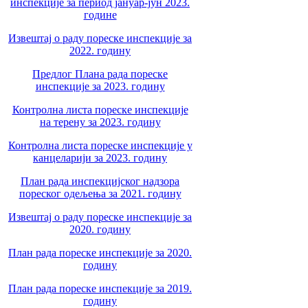
инспекције за период јануар-јун 2023.
године
Извештај о раду пореске инспекције за
2022. годину
Предлог Плана рада пореске
инспекције за 2023. годину
Контролна листа пореске инспекције
на терену за 2023. годину
Контролна листа пореске инспекције у
канцеларији за 2023. годину
План рада инспекцијског надзора
пореског одељења за 2021. годину
Извештај о раду пореске инспекције за
2020. годину
План рада пореске инспекције за 2020.
годину
План рада пореске инспекције за 2019.
годину