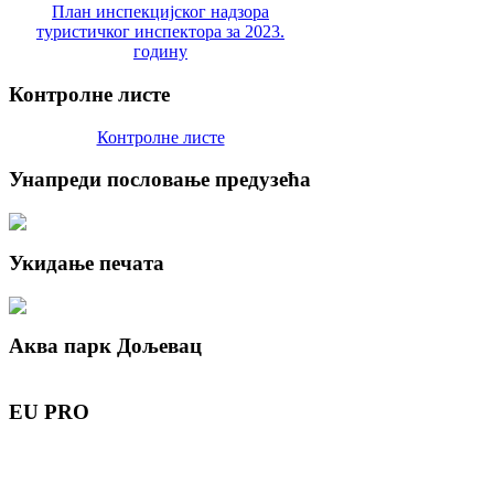
План инспекцијског надзора
туристичког инспектора за 2023.
годину
Контролне
листе
Контролне листе
Унапреди
пословање предузећа
Укидање
печата
Аква
парк Дољевац
EU
PRO