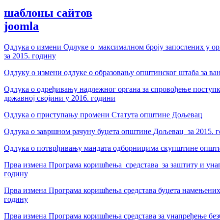
шаблоны сайтов
joomla
Одлука о измени Одлуке о максималном броју запослених у о
за 2015. годину
Одлуку о измени одлуке o образовању општинског штаба за в
Одлука o одређивању надлежног органа за спровођење поступ
државној својини у 2016. години
Одлука о приступању промени Статута општине Дољевац
Од­лу­ка о за­вр­шном ра­чу­ну бу­џе­та оп­шти­не Дољевац за 2015. г
Одлука о потврђивању мандата одборницима скупштине општ
Прва измена Програма коришћења средстава за заштиту и уна
годину
Прва измена Програма коришћења средстава буџета намењених
годину
Прва измена Програма коришћења средстава за унапређење без