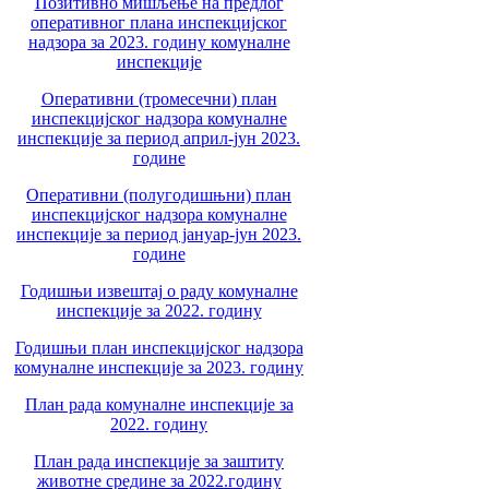
Позитивно мишљење на предлог
оперативног плана инспекцијског
надзора за 2023. годину комуналне
инспекције
Оперативни (тромесечни) план
инспекцијског надзора комуналне
инспекције за период април-јун 2023.
године
Оперативни (полугодишњни) план
инспекцијског надзора комуналне
инспекције за период јануар-јун 2023.
године
Годишњи извештај о раду комуналне
инспекције за 2022. годину
Годишњи план инспекцијског надзора
комуналне инспекције за 2023. годину
План рада комуналне инспекције за
2022. годину
План рада инспекције за заштиту
животне средине за 2022.годину