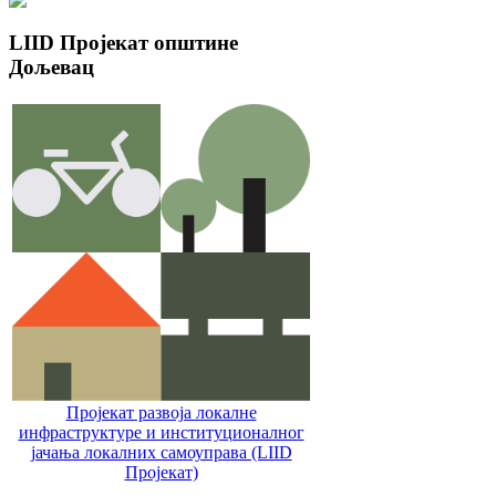
LIID
Пројекат општине
Дољевац
Пројекат развоја локалне
инфраструктуре и институционалног
јачања локалних самоуправa (LIID
Пројекат)