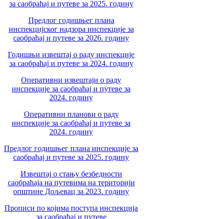
за саобраћај и путеве за 2025. годину
Предлог годишњег плана
инспекцијског надзора инспекције за
саобраћај и путеве за 2026. годину
Годишњи извештај о раду инспекције
за саобраћај и путеве за 2024. годину
Оперативни извештаји о раду
инспекције за саобраћај и путеве за
2024. годину
Оперативни планови о раду
инспекције за саобраћај и путеве за
2024. годину
Предлог годишњег плана инспекције за
саобраћај и путеве за 2025. годину
Извештај о стању безбедности
саобраћаја на путевима на територији
општине Дољевац за 2023. годину
Прописи по којима поступа инспекција
за саобраћај и путеве