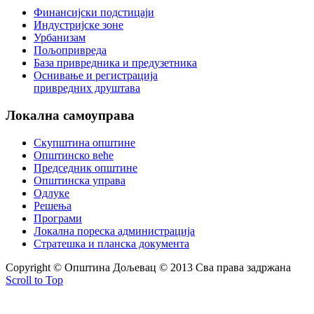
Финансијски подстицаји
Индустријске зоне
Урбанизам
Пољопривреда
База привредника и предузетника
Оснивање и регистрација
привредних друштава
Локална
самоуправа
Скупштина општине
Општинско веће
Председник општине
Општинска управа
Одлуке
Решења
Програми
Локална пореска администрација
Стратешка и планска документа
Copyright © Oпштина Дољевац © 2013 Сва права задржана
Scroll to Top