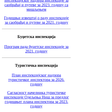
инспекцијског надзора инспекције за
саобраћај и путеве за 2023. годину са
мишљењем
Годишњи извештај о раду инспекције
за саобраћај и путеве за 2021. годину
Буџетска инспекција
Програм рада буџетске инспекције за
2021. годину
Туристичка инспекција
План инспекцијског надзора
туристичког инспектора за 2026.
годину
Сагласност начелника туристичке
инспекције Одељења Ниш за предлог
годишњег плана инспектора за 2023.
годину