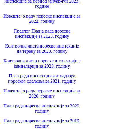
инспекције за период јануар-јун 2023.
године
Извештај о раду пореске инспекције за
2022. годину
Предлог Плана рада пореске
инспекције за 2023. годину
Контролна листа пореске инспекције
на терену за 2023. годину
Контролна листа пореске инспекције у
канцеларији за 2023. годину
План рада инспекцијског надзора
пореског одељења за 2021. годину
Извештај о раду пореске инспекције за
2020. годину
План рада пореске инспекције за 2020.
годину
План рада пореске инспекције за 2019.
годину