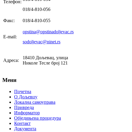
Телефон:
018/4-810-056
Факс:
018/4-810-055
opstina@opstinadoljevac.rs
E-mail:
sodoljevac@ninet.rs
18410 Дољевац, улица
Адреса:
Николе Тесле број 121
Мени
Почетна
О Дољевцу
Локална самоуправа
Привреда
Информатор
Обједињена процедура
Контакт
Документа