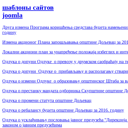
шаблоны сайтов
joomla
Друга измена Програма коришћења средстава буџета намењени
годину
Измена акционог Плана запошљавања општине Дољевац за 201
Локални акциони план за унапређење положаја избеглих и ин
Одлука о допуни Одлуке о превозу у друмском саобраћају на
Одлука о допуни Одлуке о прибављању и располагању стварим
Одлука о измени Oдлуке о образовању општинског Штаба за в
Одлука о престанку мандата одборника Скупштине општине 
Одлука о промени статута општине Дољевац
Одлука о ребалансу буџета општине Дољевац за 2016. годину
Одлука о усклађивању пословања јавног предузећа ''Дирекција
законом о јавним предузећима