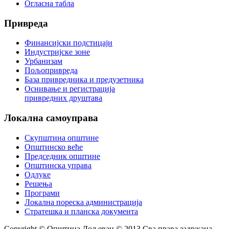
Огласна табла
Привреда
Финансијски подстицаји
Индустријске зоне
Урбанизам
Пољопривреда
База привредника и предузетника
Оснивање и регистрација
привредних друштава
Локална
самоуправа
Скупштина општине
Општинско веће
Председник општине
Општинска управа
Одлуке
Решења
Програми
Локална пореска администрација
Стратешка и планска документа
Copyright © Oпштина Дољевац © 2013 Сва права задржана