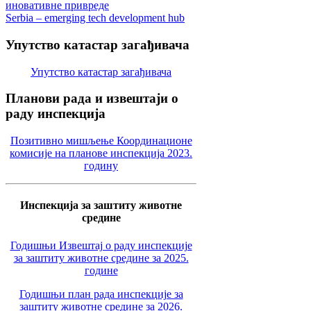
иновативне привреде
Serbia – emerging tech development hub
Упутство
катастар загађивача
Упутство катастар загађивача
Планови
рада и извештаји о
раду инспекција
Позитивно мишљење Координационе
комисије на планове инспекција 2023.
годину
Инспекција за заштиту животне
средине
Годишњи Извештај о раду инспекције
за заштиту животне средине за 2025.
године
Годишњи план рада инспекције за
заштиту животне средине за 2026.