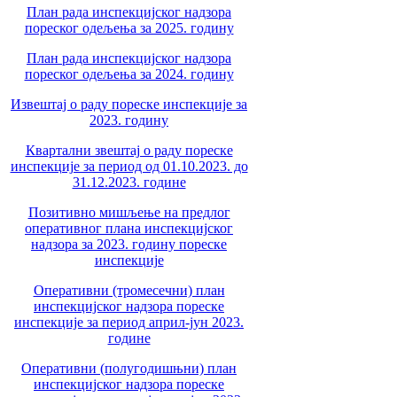
План рада инспекцијског надзора
пореског одељења за 2025. годину
План рада инспекцијског надзора
пореског одељења за 2024. годину
Извештај о раду пореске инспекције за
2023. годину
Квартални звештај о раду пореске
инспекције за период од 01.10.2023. до
31.12.2023. године
Позитивно мишљење на предлог
оперативног плана инспекцијског
надзора за 2023. годину пореске
инспекције
Оперативни (тромесечни) план
инспекцијског надзора пореске
инспекције за период април-јун 2023.
године
Оперативни (полугодишњни) план
инспекцијског надзора пореске