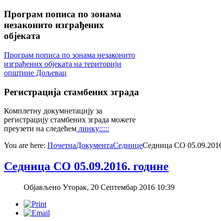
Програм
пописа по зонама
незаконито изграђених
објеката
Програм пописа по зонама незаконито
изграђених објеката на територији
општине Дољевац
Регистрација
стамбених зграда
Комплетну докумнетацију за
регистрацију стамбених зграда можете
преузети на следећем
линку:::::
You are here:
Почетна
Документа
Седнице
Седница СО 05.09.2016
Седница СО 05.09.2016. године
Објављено Уторак, 20 Септембар 2016 10:39