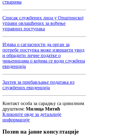
стварима
Списак службених лица у Општинској
управи овлашћених за вођење
управних поступака
Изјава о сагласности да орган за
потребе поступка може извршити увид
и обрадити личне податке о
чињеницама о којима се води службена
евиденција
Захтев за прибављање података из
службених евиденција
Контакт особа за сарадњу са цивилним
друштвом:
Милица Митић
Кликните овде за детаљније
информације
Позив
на јавне консултације