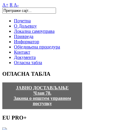
A+
R
A-
Почетна
О Дољевцу
Локална самоуправа
Привреда
Информатор
Обједињена процедура
Контакт
Документа
Огласна табла
ОГЛАСНА
ТАБЛА
ЈАВНО ДОСТАВЉАЊЕ
Члан 78.
Закона о општем управном
поступку
EU
PRO+