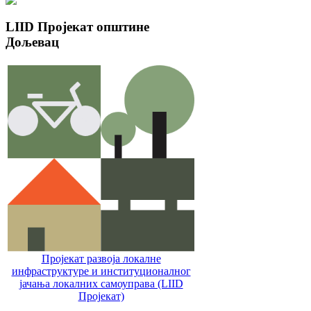
LIID
Пројекат општине
Дољевац
Пројекат развоја локалне
инфраструктуре и институционалног
јачања локалних самоуправa (LIID
Пројекат)