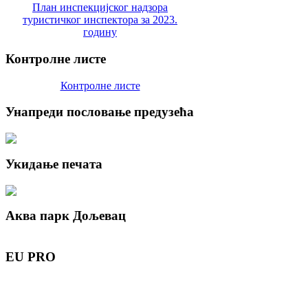
План инспекцијског надзора
туристичког инспектора за 2023.
годину
Контролне
листе
Контролне листе
Унапреди
пословање предузећа
Укидање
печата
Аква
парк Дољевац
EU
PRO