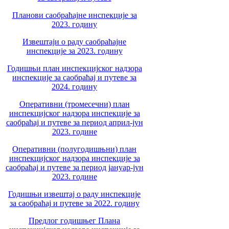
Планови саобраћајне инспекције за
2023. годину
Извештаји о раду саобраћајне
инспекције за 2023. годину
Годишњи план инспекцијског надзора
инспекције за саобраћај и путеве за
2024. годину
Оперативни (тромесечни) план
инспекцијског надзора инспекције за
саобраћај и путеве за период април-јун
2023. године
Оперативни (полугодишњни) план
инспекцијског надзора инспекције за
саобраћај и путеве за период јануар-јун
2023. године
Годишњи извештај о раду инспекције
за саобраћај и путеве за 2022. годину
Предлог годишњег Плана