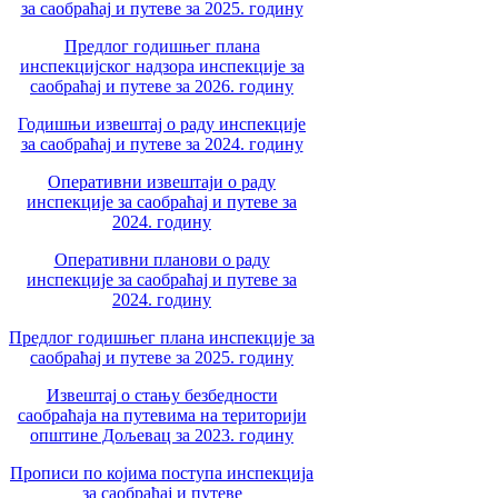
за саобраћај и путеве за 2025. годину
Предлог годишњег плана
инспекцијског надзора инспекције за
саобраћај и путеве за 2026. годину
Годишњи извештај о раду инспекције
за саобраћај и путеве за 2024. годину
Оперативни извештаји о раду
инспекције за саобраћај и путеве за
2024. годину
Оперативни планови о раду
инспекције за саобраћај и путеве за
2024. годину
Предлог годишњег плана инспекције за
саобраћај и путеве за 2025. годину
Извештај о стању безбедности
саобраћаја на путевима на територији
општине Дољевац за 2023. годину
Прописи по којима поступа инспекција
за саобраћај и путеве