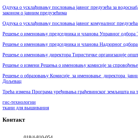
Одлука о усклађивању пословања јавног предузећа за водоснабд
законом о јавним предузећима
Одлука о усклађивању пословања јавног комуналног предузећа
Решење о именовању председника и чланова Управног одбора 
Решење о именовању председника и чланова Надзорног одбора
Решење о именовању директора Тиристичке организације опш
Решење о измени Решења о именовању комисије за спровођењ
Решење о образовању Комисије за именовање директора јавни
Дољевац
Трећа измена Програма уређивања грађевинског земљишта на 
гис-технологии
ткани для вышивания
Контакт
018/4-810-054