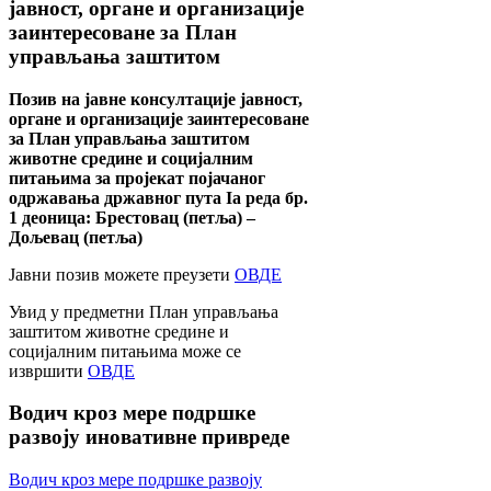
јавност, органе и организације
заинтересоване за План
управљања заштитом
Позив на јавне консултације јавност,
органе и организације заинтересоване
за План управљања заштитом
животне средине и социјалним
питањима за пројекат појачаног
одржавања државног пута Ia реда бр.
1 деоница: Брестовац (петља) –
Дољевац (петља)
Јавни позив можете преузети
ОВДЕ
Увид у предметни План управљања
заштитом животне средине и
социјалним питањима може се
извршити
ОВДЕ
Водич
кроз мере подршке
развоју иновативне привреде
Водич кроз мере подршке развоју