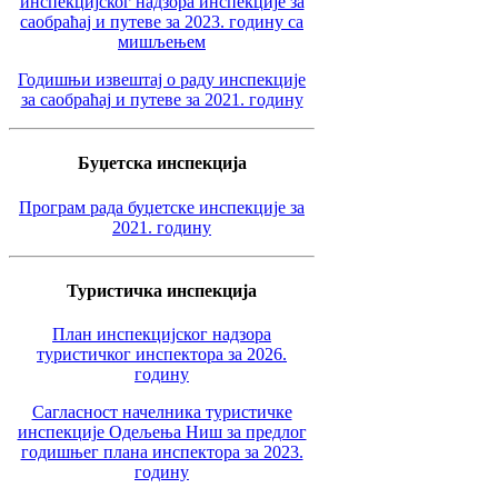
инспекцијског надзора инспекције за
саобраћај и путеве за 2023. годину са
мишљењем
Годишњи извештај о раду инспекције
за саобраћај и путеве за 2021. годину
Буџетска инспекција
Програм рада буџетске инспекције за
2021. годину
Туристичка инспекција
План инспекцијског надзора
туристичког инспектора за 2026.
годину
Сагласност начелника туристичке
инспекције Одељења Ниш за предлог
годишњег плана инспектора за 2023.
годину