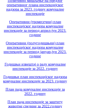
Позитивно мишљење на предлог
оперативног плана инспекцијског
надзора за 2023. годину комуналне
инспекције
Оперативни (тромесечни) план
инспекцијског надзора комуналне
инспекције за период април-јун 2023.
године
Оперативни (полугодишњни) план
инспекцијског надзора комуналне
инспекције за период јануар-јун 2023.
године
Годишњи извештај о раду комуналне
инспекције за 2022. годину
Годишњи план инспекцијског надзора
комуналне инспекције за 2023. годину
План рада комуналне инспекције за
2022. годину
План рада инспекције за заштиту
животне средине за 2022.годину