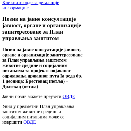
Кликните овде за детаљније
информације
Позив
на јавне консултације
јавност, органе и организације
заинтересоване за План
управљања заштитом
Позив на јавне консултације јавност,
органе и организације заинтересоване
за План управљања заштитом
животне средине и социјалним
питањима за пројекат појачаног
одржавања државног пута Ia реда бр.
1 деоница: Брестовац (петља) –
Дољевац (петља)
Јавни позив можете преузети
ОВДЕ
Увид у предметни План управљања
заштитом животне средине и
социјалним питањима може се
извршити
ОВДЕ