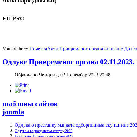
Аква
парк Дољевац
EU
PRO
You are here:
Почетна
Акти Привременог органа општине Доље
Одлуке Привременог органа 02.11.2023.
Објављено Четвртак, 02 Новембар 2023 20:48
шаблоны сайтов
joomla
Одлука о престанку мандата одборницима скупштине 20
Одлука о радноправном статусу 2023
Пословник Привременог органа 2023