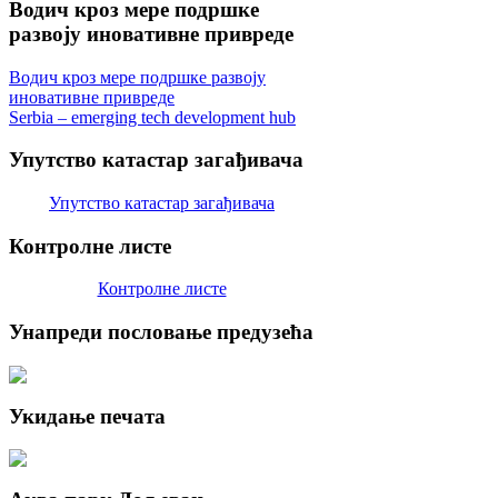
Водич
кроз мере подршке
развоју иновативне привреде
Водич кроз мере подршке развоју
иновативне привреде
Serbia – emerging tech development hub
Упутство
катастар загађивача
Упутство катастар загађивача
Контролне
листе
Контролне листе
Унапреди
пословање предузећа
Укидање
печата