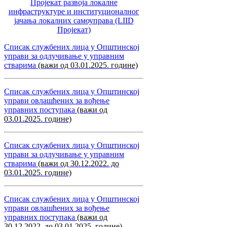
Пројекат развоја локалне
инфраструктуре и институционалног
јачања локалних самоуправa (LIID
Пројекат)
Списак службених лица у Општинској
управи за одлучивање у управним
стварима
(важи од 03.01.2025. године)
Списак службених лица у Општинској
управи овлашћених за вођење
управних поступака
(важи од
03.01.2025. године)
Списак службених лица у Општинској
управи за одлучивање у управним
стварима
(важи од 30.12.2022. до
03.01.2025. године)
Списак службених лица у Општинској
управи овлашћених за вођење
управних поступака
(важи од
30.12.2022. до 03.01.2025. године)