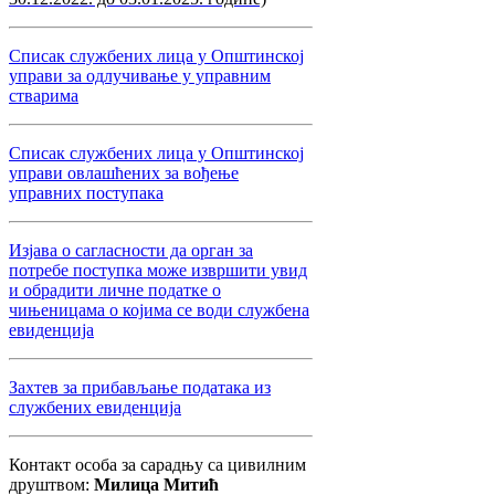
Списак службених лица у Општинској
управи за одлучивање у управним
стварима
Списак службених лица у Општинској
управи овлашћених за вођење
управних поступака
Изјава о сагласности да орган за
потребе поступка може извршити увид
и обрадити личне податке о
чињеницама о којима се води службена
евиденција
Захтев за прибављање података из
службених евиденција
Контакт особа за сарадњу са цивилним
друштвом:
Милица Митић