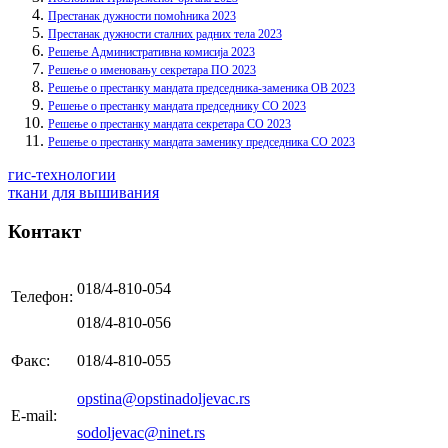
Престанак дужности помоћника 2023
Престанак дужности сталних радних тела 2023
Решење Административна комисија 2023
Решење о именовању секретара ПО 2023
Решење о престанку мандата председника-заменика ОВ 2023
Решење о престанку мандата председнику СО 2023
Решење о престанку мандата секретара СО 2023
Решење о престанку мандата заменику председника СО 2023
гис-технологии
ткани для вышивания
Контакт
018/4-810-054
Телефон:
018/4-810-056
Факс:
018/4-810-055
opstina@opstinadoljevac.rs
E-mail:
sodoljevac@ninet.rs