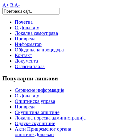
A+
R
A-
Почетна
О Дољевцу
Локална самоуправа
Привреда
Информатор
Обједињена процедура
Контакт
Документа
Огласна табла
Популарни
линкови
Сервисне информације
О Дољевцу
Општинска управа
Привреда
Скупштина општине
Локална пореска администрација
Одлуке скупштине
Акти Привременог органа
општине Дољевац