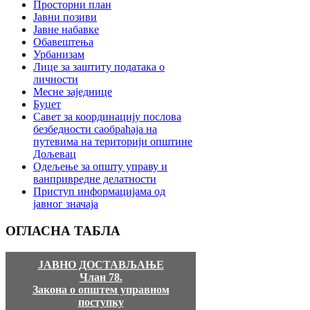
Просторни план
Јавни позиви
Јавне набавке
Обавештења
Урбанизам
Лице за заштиту података о
личности
Месне заједнице
Буџет
Савет за координацију послова
безбедности саобраћаја на
путевима на територији општине
Дољевац
Одељење за општу управу и
ванпривредне делатности
Приступ информацијама од
јавног значаја
ОГЛАСНА
ТАБЛА
ЈАВНО ДОСТАВЉАЊЕ
Члан 78.
Закона о општем управном
поступку