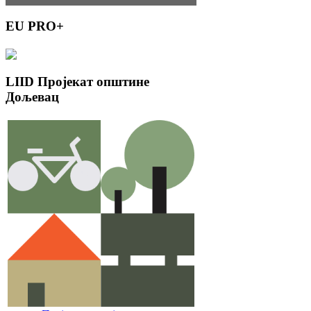
EU
PRO+
LIID
Пројекат општине
Дољевац