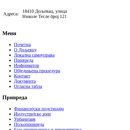
18410 Дољевац, улица
Адреса:
Николе Тесле број 121
Мени
Почетна
О Дољевцу
Локална самоуправа
Привреда
Информатор
Обједињена процедура
Контакт
Документа
Огласна табла
Привреда
Финансијски подстицаји
Индустријске зоне
Урбанизам
Пољопривреда
База привредника и предузетника