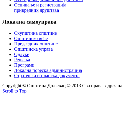
Оснивање и регистрација
привредних друштава
Локална
самоуправа
Скупштина општине
Општинско веће
Председник општине
Општинска управа
Одлуке
Решења
Програми
Локална пореска администрација
Стратешка и планска документа
Copyright © Oпштина Дољевац © 2013 Сва права задржана
Scroll to Top