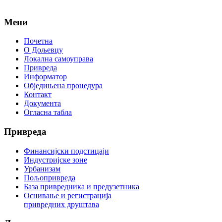
Мени
Почетна
О Дољевцу
Локална самоуправа
Привреда
Информатор
Обједињена процедура
Контакт
Документа
Огласна табла
Привреда
Финансијски подстицаји
Индустријске зоне
Урбанизам
Пољопривреда
База привредника и предузетника
Оснивање и регистрација
привредних друштава