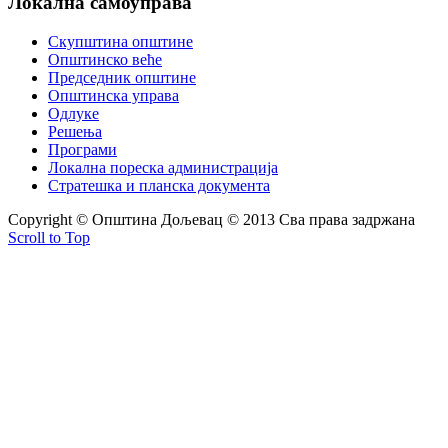
Локална
самоуправа
Скупштина општине
Општинско веће
Председник општине
Општинска управа
Одлуке
Решења
Програми
Локална пореска администрација
Стратешка и планска документа
Copyright © Oпштина Дољевац © 2013 Сва права задржана
Scroll to Top