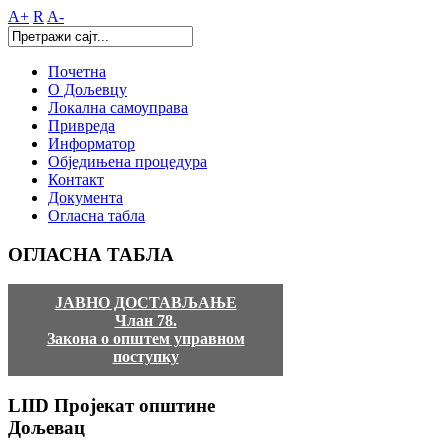
A+
R
A-
Почетна
О Дољевцу
Локална самоуправа
Привреда
Информатор
Обједињена процедура
Контакт
Документа
Огласна табла
ОГЛАСНА
ТАБЛА
ЈАВНО ДОСТАВЉАЊЕ
Члан 78.
Закона о општем управном
поступку
LIID
Пројекат општине
Дољевац