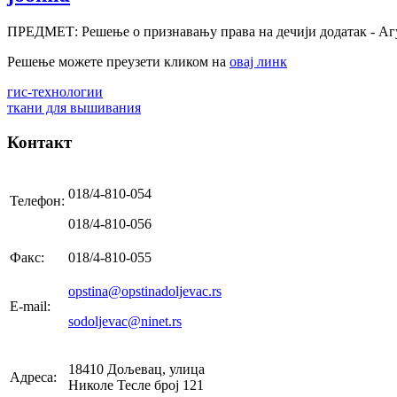
ПРЕДМЕТ: Решење о признавању права на дечији додатак - А
Решење можете преузети кликом на
овај линк
гис-технологии
ткани для вышивания
Контакт
018/4-810-054
Телефон:
018/4-810-056
Факс:
018/4-810-055
opstina@opstinadoljevac.rs
E-mail:
sodoljevac@ninet.rs
18410 Дољевац, улица
Адреса:
Николе Тесле број 121