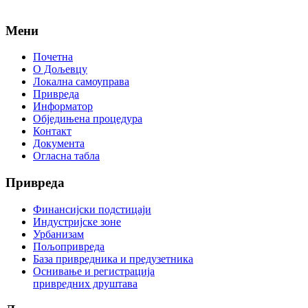
Мени
Почетна
О Дољевцу
Локална самоуправа
Привреда
Информатор
Обједињена процедура
Контакт
Документа
Огласна табла
Привреда
Финансијски подстицаји
Индустријске зоне
Урбанизам
Пољопривреда
База привредника и предузетника
Оснивање и регистрација
привредних друштава