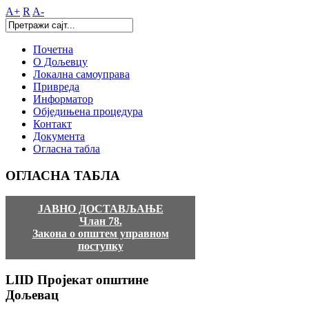
A+
R
A-
Почетна
О Дољевцу
Локална самоуправа
Привреда
Информатор
Обједињена процедура
Контакт
Документа
Огласна табла
ОГЛАСНА
ТАБЛА
ЈАВНО ДОСТАВЉАЊЕ
Члан 78.
Закона о општем управном
поступку
LIID
Пројекат општине
Дољевац