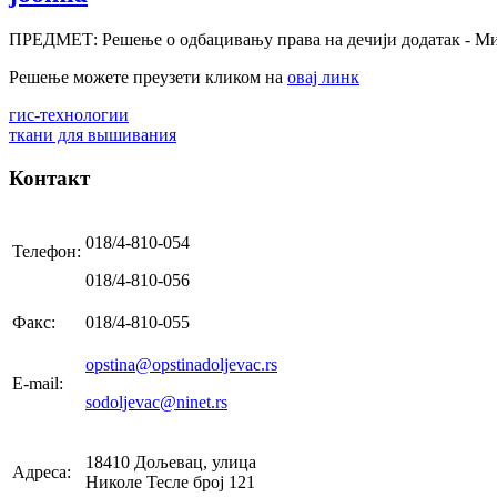
ПРЕДМЕТ: Решење о одбацивању права на дечији додатак - Ми
Решење можете преузети кликом на
овај линк
гис-технологии
ткани для вышивания
Контакт
018/4-810-054
Телефон:
018/4-810-056
Факс:
018/4-810-055
opstina@opstinadoljevac.rs
E-mail:
sodoljevac@ninet.rs
18410 Дољевац, улица
Адреса:
Николе Тесле број 121