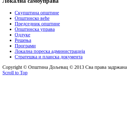
Локална
самоуправа
Скупштина општине
Општинско веће
Председник општине
Општинска управа
Одлуке
Решења
Програми
Локална пореска администрација
Стратешка и планска документа
Copyright © Oпштина Дољевац © 2013 Сва права задржана
Scroll to Top