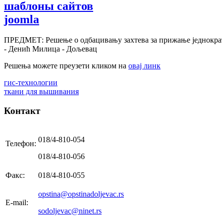
шаблоны сайтов
joomla
ПРЕДМЕТ: Решење о одбацивању захтева за прижање једнократ
- Денић Милица - Дољевац
Решења можете преузети кликом на
овај линк
гис-технологии
ткани для вышивания
Контакт
018/4-810-054
Телефон:
018/4-810-056
Факс:
018/4-810-055
opstina@opstinadoljevac.rs
E-mail:
sodoljevac@ninet.rs