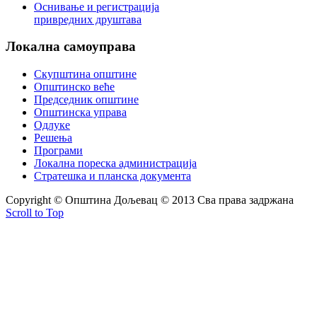
Оснивање и регистрација
привредних друштава
Локална
самоуправа
Скупштина општине
Општинско веће
Председник општине
Општинска управа
Одлуке
Решења
Програми
Локална пореска администрација
Стратешка и планска документа
Copyright © Oпштина Дољевац © 2013 Сва права задржана
Scroll to Top