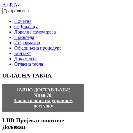
A+
R
A-
Почетна
О Дољевцу
Локална самоуправа
Привреда
Информатор
Обједињена процедура
Контакт
Документа
Огласна табла
ОГЛАСНА
ТАБЛА
ЈАВНО ДОСТАВЉАЊЕ
Члан 78.
Закона о општем управном
поступку
LIID
Пројекат општине
Дољевац