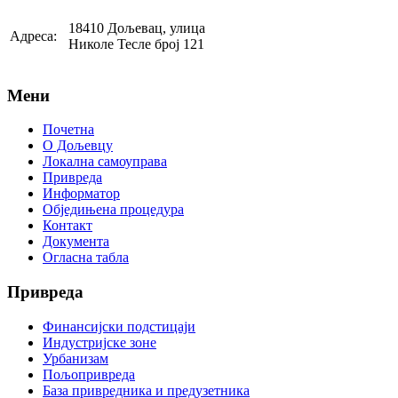
18410 Дољевац, улица
Адреса:
Николе Тесле број 121
Мени
Почетна
О Дољевцу
Локална самоуправа
Привреда
Информатор
Обједињена процедура
Контакт
Документа
Огласна табла
Привреда
Финансијски подстицаји
Индустријске зоне
Урбанизам
Пољопривреда
База привредника и предузетника