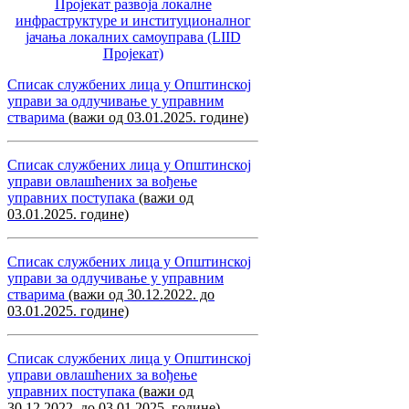
Пројекат развоја локалне
инфраструктуре и институционалног
јачања локалних самоуправa (LIID
Пројекат)
Списак службених лица у Општинској
управи за одлучивање у управним
стварима
(важи од 03.01.2025. године)
Списак службених лица у Општинској
управи овлашћених за вођење
управних поступака
(важи од
03.01.2025. године)
Списак службених лица у Општинској
управи за одлучивање у управним
стварима
(важи од 30.12.2022. до
03.01.2025. године)
Списак службених лица у Општинској
управи овлашћених за вођење
управних поступака
(важи од
30.12.2022. до 03.01.2025. године)