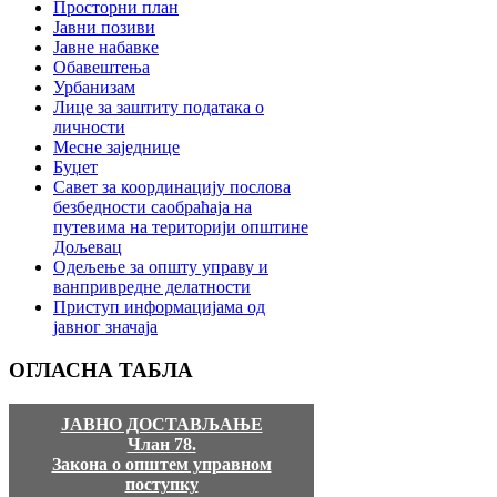
Просторни план
Јавни позиви
Јавне набавке
Обавештења
Урбанизам
Лице за заштиту података о
личности
Месне заједнице
Буџет
Савет за координацију послова
безбедности саобраћаја на
путевима на територији општине
Дољевац
Одељење за општу управу и
ванпривредне делатности
Приступ информацијама од
јавног значаја
ОГЛАСНА
ТАБЛА
ЈАВНО ДОСТАВЉАЊЕ
Члан 78.
Закона о општем управном
поступку