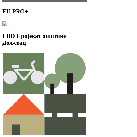
EU
PRO+
LIID
Пројекат општине
Дољевац