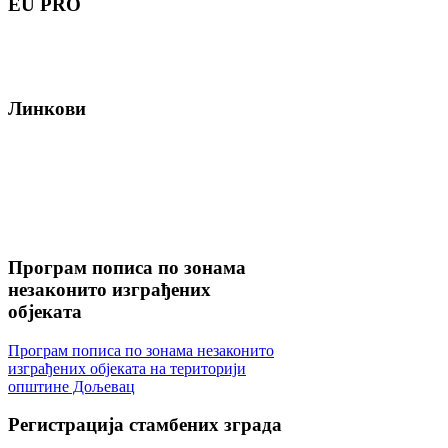
EU
PRO
Линкови
Програм
пописа по зонама
незаконито изграђених
објеката
Програм пописа по зонама незаконито
изграђених објеката на територији
општине Дољевац
Регистрација
стамбених зграда