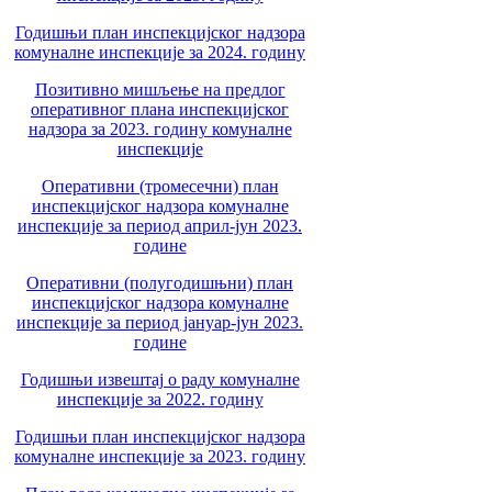
Годишњи план инспекцијског надзора
комуналне инспекције за 2024. годину
Позитивно мишљење на предлог
оперативног плана инспекцијског
надзора за 2023. годину комуналне
инспекције
Оперативни (тромесечни) план
инспекцијског надзора комуналне
инспекције за период април-јун 2023.
године
Оперативни (полугодишњни) план
инспекцијског надзора комуналне
инспекције за период јануар-јун 2023.
године
Годишњи извештај о раду комуналне
инспекције за 2022. годину
Годишњи план инспекцијског надзора
комуналне инспекције за 2023. годину