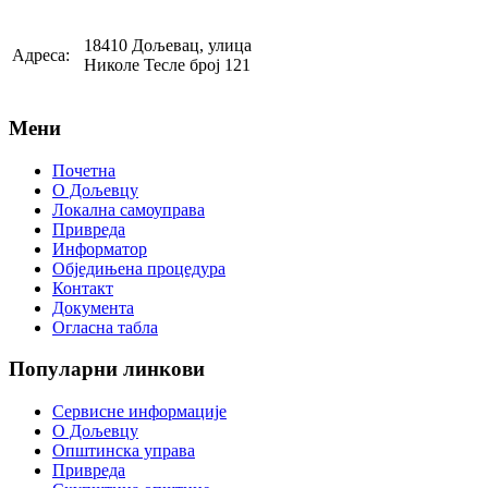
18410 Дољевац, улица
Адреса:
Николе Тесле број 121
Мени
Почетна
О Дољевцу
Локална самоуправа
Привреда
Информатор
Обједињена процедура
Контакт
Документа
Огласна табла
Популарни
линкови
Сервисне информације
О Дољевцу
Општинска управа
Привреда