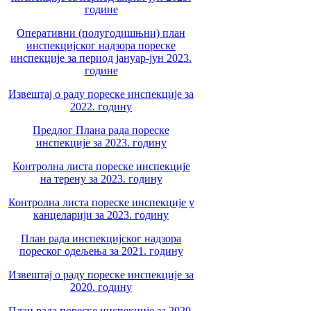
године
Оперативни (полугодишњни) план
инспекцијског надзора пореске
инспекције за период јануар-јун 2023.
године
Извештај о раду пореске инспекције за
2022. годину
Предлог Плана рада пореске
инспекције за 2023. годину
Контролна листа пореске инспекције
на терену за 2023. годину
Контролна листа пореске инспекције у
канцеларији за 2023. годину
План рада инспекцијског надзора
пореског одељења за 2021. годину
Извештај о раду пореске инспекције за
2020. годину
План рада пореске инспекције за 2020.