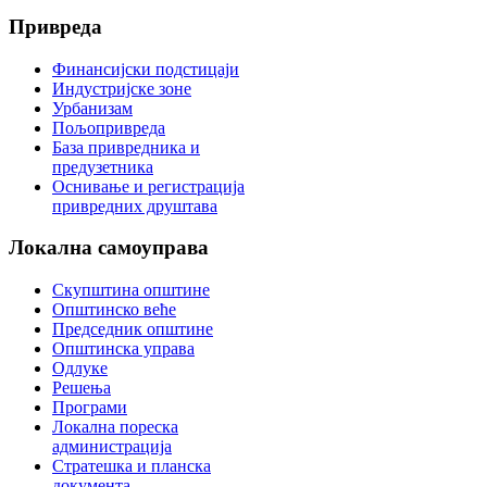
Привреда
Финансијски подстицаји
Индустријске зоне
Урбанизам
Пољопривреда
База привредника и
предузетника
Оснивање и регистрација
привредних друштава
Локална
самоуправа
Скупштина општине
Општинско веће
Председник општине
Општинска управа
Одлуке
Решења
Програми
Локална пореска
администрација
Стратешка и планска
документа