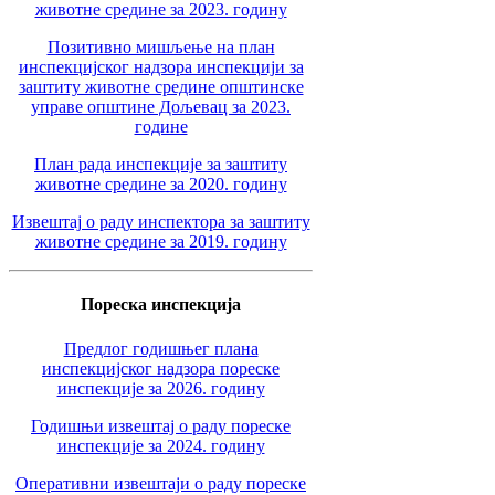
животне средине за 2023. годину
Позитивно мишљење на план
инспекцијског надзора инспекцији за
заштиту животне средине општинске
управе општине Дољевац за 2023.
године
План рада инспекције за заштиту
животне средине за 2020. годину
Извештај о раду инспектора за заштиту
животне средине за 2019. годину
Пореска инспекција
Предлог годишњег плана
инспекцијског надзора пореске
инспекције за 2026. годину
Годишњи извештај о раду пореске
инспекције за 2024. годину
Оперативни извештаји о раду пореске