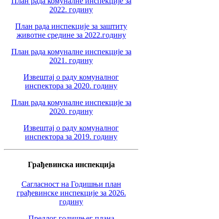
План рада комуналне инспекције за
2022. годину
План рада инспекције за заштиту
животне средине за 2022.годину
План рада комуналне инспекције за
2021. годину
Извештај о раду комуналног
инспектора за 2020. годину
План рада комуналне инспекције за
2020. годину
Извештај о раду комуналног
инспектора за 2019. годину
Грађевинска инспекција
Сагласност на Годишњи план
грађевинске инспекције за 2026.
годину
Предлог годишњег плана