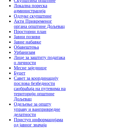
Скупштина општине
Локална пореска
администрација
Одлуке скупштине
Акти Привременог
органа општине Дољевац
Просторни план
Јавни позиви
Јавне набавке
Обавештења
Урбанизам
Лице за заштиту података
о личности
Месне заједнице
Буџет
Савет за координацију
послова безбедности
саобраћаја на путевима на
територији општине
Дољевац
Одељење за општу
управу и ванпривредне
делатности
Приступ информацијама
од јавног значаја