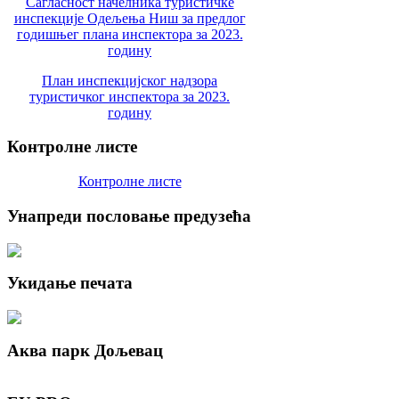
Сагласност начелника туристичке
инспекције Одељења Ниш за предлог
годишњег плана инспектора за 2023.
годину
План инспекцијског надзора
туристичког инспектора за 2023.
годину
Контролне
листе
Контролне листе
Унапреди
пословање предузећа
Укидање
печата
Аква
парк Дољевац