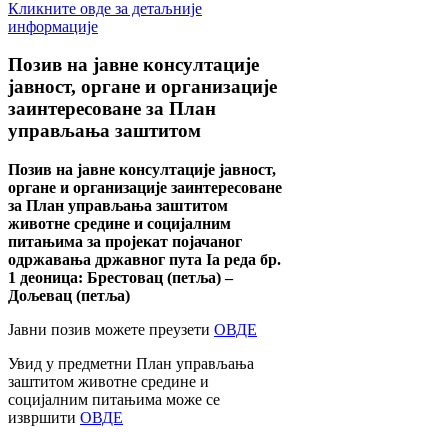
Кликните овде за детаљније
информације
Позив
на јавне консултације
јавност, органе и организације
заинтересоване за План
управљања заштитом
Позив на јавне консултације јавност,
органе и организације заинтересоване
за План управљања заштитом
животне средине и социјалним
питањима за пројекат појачаног
одржавања државног пута Ia реда бр.
1 деоница: Брестовац (петља) –
Дољевац (петља)
Јавни позив можете преузети
ОВДЕ
Увид у предметни План управљања
заштитом животне средине и
социјалним питањима може се
извршити
ОВДЕ