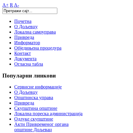
A+
R
A-
Почетна
О Дољевцу
Локална самоуправа
Привреда
Информатор
Обједињена процедура
Контакт
Документа
Огласна табла
Популарни
линкови
Сервисне информације
О Дољевцу
Општинска управа
Привреда
Скупштина општине
Локална пореска администрација
Одлуке скупштине
Акти Привременог органа
општине Дољевац