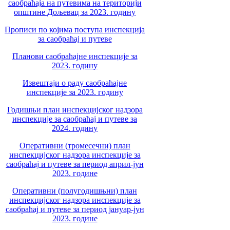
саобраћаја на путевима на територији
општине Дољевац за 2023. годину
Прописи по којима поступа инспекција
за саобраћај и путеве
Планови саобраћајне инспекције за
2023. годину
Извештаји о раду саобраћајне
инспекције за 2023. годину
Годишњи план инспекцијског надзора
инспекције за саобраћај и путеве за
2024. годину
Оперативни (тромесечни) план
инспекцијског надзора инспекције за
саобраћај и путеве за период април-јун
2023. године
Оперативни (полугодишњни) план
инспекцијског надзора инспекције за
саобраћај и путеве за период јануар-јун
2023. године