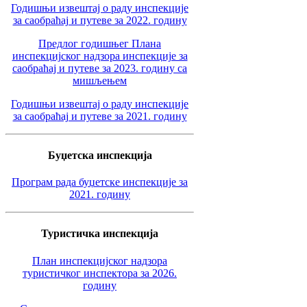
Годишњи извештај о раду инспекције
за саобраћај и путеве за 2022. годину
Предлог годишњег Плана
инспекцијског надзора инспекције за
саобраћај и путеве за 2023. годину са
мишљењем
Годишњи извештај о раду инспекције
за саобраћај и путеве за 2021. годину
Буџетска инспекција
Програм рада буџетске инспекције за
2021. годину
Туристичка инспекција
План инспекцијског надзора
туристичког инспектора за 2026.
годину