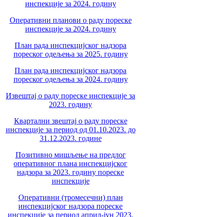
инспекције за 2024. годину
Оперативни планови о раду пореске
инспекције за 2024. годину
План рада инспекцијског надзора
пореског одељења за 2025. годину
План рада инспекцијског надзора
пореског одељења за 2024. годину
Извештај о раду пореске инспекције за
2023. годину
Квартални звештај о раду пореске
инспекције за период од 01.10.2023. до
31.12.2023. године
Позитивно мишљење на предлог
оперативног плана инспекцијског
надзора за 2023. годину пореске
инспекције
Оперативни (тромесечни) план
инспекцијског надзора пореске
инспекције за период април-јун 2023.