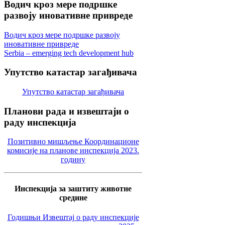
Водич
кроз мере подршке
развоју иновативне привреде
Водич кроз мере подршке развоју
иновативне привреде
Serbia – emerging tech development hub
Упутство
катастар загађивача
Упутство катастар загађивача
Планови
рада и извештаји о
раду инспекција
Позитивно мишљење Координационе
комисије на планове инспекција 2023.
годину
Инспекција за заштиту животне
средине
Годишњи Извештај о раду инспекције