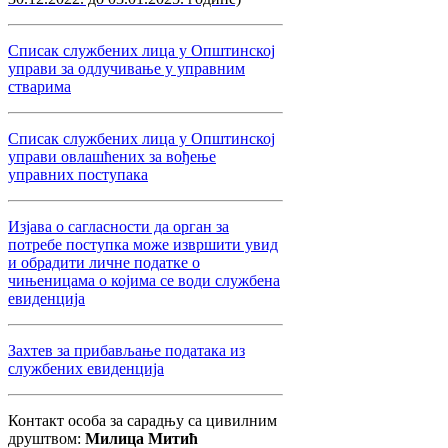
Списак службених лица у Општинској
управи за одлучивање у управним
стварима
Списак службених лица у Општинској
управи овлашћених за вођење
управних поступака
Изјава о сагласности да орган за
потребе поступка може извршити увид
и обрадити личне податке о
чињеницама о којима се води службена
евиденција
Захтев за прибављање података из
службених евиденција
Контакт особа за сарадњу са цивилним
друштвом:
Милица Митић