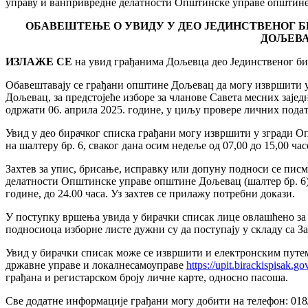
управу и ванпривредне делатности Општинске управе општине
ОБАВЕШТЕЊЕ О УВИДУ У ДЕО ЈЕДИНСТВЕНОГ 
ДОЉЕВ
ИЗЛАЖЕ СЕ
на увид грађанима Дољевца део Јединственог би
Обавештавају се грађани општине Дољевац да могу извршити у
Дољевац, за предстојеће изборе за чланове Савета месних заје
одржати 06. априла 2025. године, у циљу провере личних подат
Увид у део бирачког списка грађани могу извршити у згради 
на шалтеру бр. 6, сваког дана осим недеље од 07,00 до 15,00 ча
Захтев за упис, брисање, исправку или допуну подноси се пи
делатности Општинске управе општине Дољевац (шалтер бр. 6) 
године, до 24.00 часа. Уз захтев се прилажу потребни докази.
У поступку вршења увида у бирачки списак лице овлашћено за
подносиоца изборне листе дужни су да поступају у складу са За
Увид у бирачки списак може се извршити и електронским путе
државне управе и локалнесамоуправе
https://upit.birackispisak.gov
грађана и регистарском броју личне карте, односно пасоша.
Све додатне информације грађани могу добити на телефон: 018/