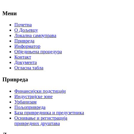
Мени
Почетна
О Дољевцу
Локална самоуправа
Привреда
Информатор
Обједињена процедура
Контакт
Документа
Огласна табла
Привреда
Финансијски подстицаји
Индустријске зоне
Урбанизам
Пољопривреда
База привредника и предузетника
Оснивање и регистрација
привредних друштава