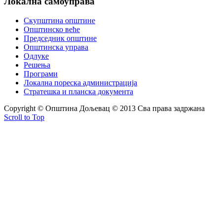
Локална
самоуправа
Скупштина општине
Општинско веће
Председник општине
Општинска управа
Одлуке
Решења
Програми
Локална пореска администрација
Стратешка и планска документа
Copyright © Oпштина Дољевац © 2013 Сва права задржана
Scroll to Top