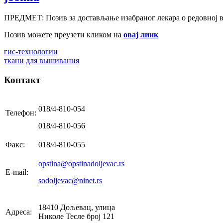
ПРЕДМЕТ: Позив за достављање изабраног лекара о редовној в
Позив можете преузети кликом на
овај линк
гис-технологии
ткани для вышивания
Контакт
018/4-810-054
Телефон:
018/4-810-056
Факс:
018/4-810-055
opstina@opstinadoljevac.rs
E-mail:
sodoljevac@ninet.rs
18410 Дољевац, улица
Адреса:
Николе Тесле број 121