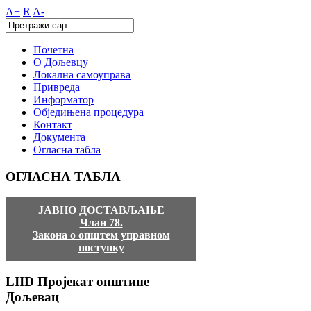
A+
R
A-
Почетна
О Дољевцу
Локална самоуправа
Привреда
Информатор
Обједињена процедура
Контакт
Документа
Огласна табла
ОГЛАСНА
ТАБЛА
ЈАВНО ДОСТАВЉАЊЕ
Члан 78.
Закона о општем управном
поступку
LIID
Пројекат општине
Дољевац