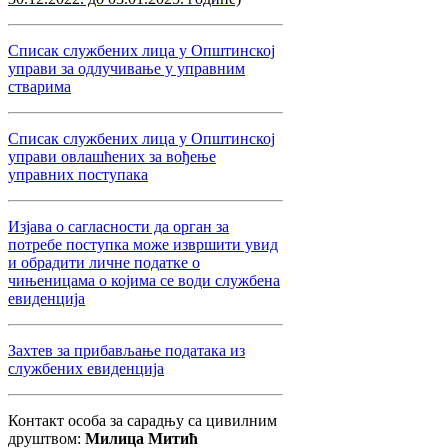
Списак службених лица у Општинској
управи за одлучивање у управним
стварима
Списак службених лица у Општинској
управи овлашћених за вођење
управних поступака
Изјава о сагласности да орган за
потребе поступка може извршити увид
и обрадити личне податке о
чињеницама о којима се води службена
евиденција
Захтев за прибављање података из
службених евиденција
Контакт особа за сарадњу са цивилним
друштвом:
Милица Митић