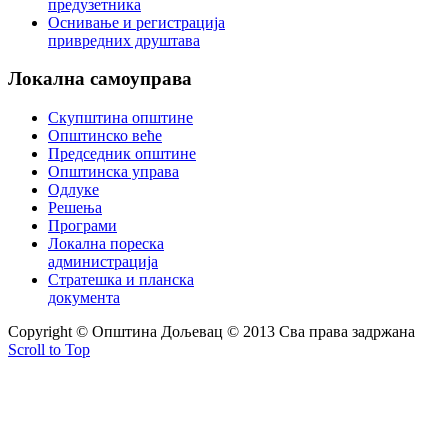
предузетника
Оснивање и регистрација
привредних друштава
Локална
самоуправа
Скупштина општине
Општинско веће
Председник општине
Општинска управа
Одлуке
Решења
Програми
Локална пореска
администрација
Стратешка и планска
документа
Copyright © Oпштина Дољевац © 2013 Сва права задржана
Scroll to Top