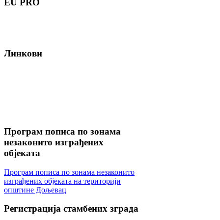
EU
PRO
Линкови
Програм
пописа по зонама
незаконито изграђених
објеката
Програм пописа по зонама незаконито
изграђених објеката на територији
општине Дољевац
Регистрација
стамбених зграда