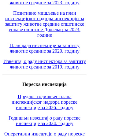
животне средине за 2023. годину
Позитивно мишљење на план
инспекцијског надзора инспекцији за
заштиту животне средине општинске
управе општине Дољевац за 2023.
године
План рада инспекције за заштиту
животне средине за 2020. годину
Извештај о раду инспектора за заштиту
животне средине за 2019. годину
Пореска инспекција
Предлог годишњег плана
инспекцијског надзора пореске
инспекције за 2026. годину
Годишњи извештај о раду пореске
инспекције за 2024. годину
Оперативни извештаји о раду пореске