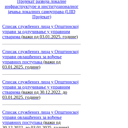
Пројекат развоја локалне
инфраструктуре и институционалног
јачања локалних самоуправa (LIID
Пројекат)
Списак службених лица у Општинској
управи за одлучивање у управним
стварима
(важи од 03.01.2025. године)
Списак службених лица у Општинској
управи овлашћених за вођење
управних поступака
(важи од
03.01.2025. године)
Списак службених лица у Општинској
управи за одлучивање у управним
стварима
(важи од 30.12.2022. до
03.01.2025. године)
Списак службених лица у Општинској
управи овлашћених за вођење
управних поступака
(важи од
30.12.2022. до 03.01.2025. године)