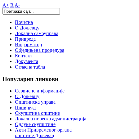
A+
R
A-
Почетна
О Дољевцу
Локална самоуправа
Привреда
Информатор
Обједињена процедура
Контакт
Документа
Огласна табла
Популарни
линкови
Сервисне информације
О Дољевцу
Општинска управа
Привреда
Скупштина општине
Локална пореска администрација
Одлуке скупштине
Акти Привременог органа
општине Дољевац