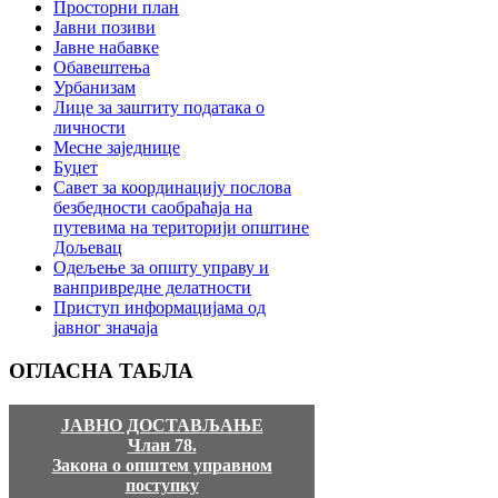
Просторни план
Јавни позиви
Јавне набавке
Обавештења
Урбанизам
Лице за заштиту података о
личности
Месне заједнице
Буџет
Савет за координацију послова
безбедности саобраћаја на
путевима на територији општине
Дољевац
Одељење за општу управу и
ванпривредне делатности
Приступ информацијама од
јавног значаја
ОГЛАСНА
ТАБЛА
ЈАВНО ДОСТАВЉАЊЕ
Члан 78.
Закона о општем управном
поступку