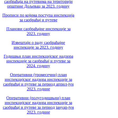
саобраћаја на путевима на територији
општине Дољевац за 2023. годину
Прописи по којима поступа инспекција
за саобраћај и путеве
Планови саобраћајне инспекције за
2023. годину
Извештаји о раду саобраћајне
инспекције за 2023. годину
Годишњи план инспекцијског надзора
инспекције за саобраћај и путеве за
2024. годину
Оперативни (тромесечни) план
инспекцијског надзора инспекције за
саобраћај и путеве за период април-јун
2023. године
Оперативни (полугодишњни) план
инспекцијског надзора инспекције за
саобраћај и путеве за период јануар-јун
2023. године