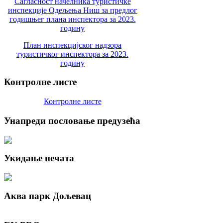
Сагласност начелника туристичке
инспекције Одељења Ниш за предлог
годишњег плана инспектора за 2023.
годину
План инспекцијског надзора
туристичког инспектора за 2023.
годину
Контролне
листе
Контролне листе
Унапреди
пословање предузећа
Укидање
печата
Аква
парк Дољевац