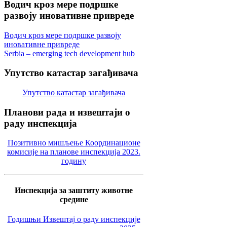
Водич
кроз мере подршке
развоју иновативне привреде
Водич кроз мере подршке развоју
иновативне привреде
Serbia – emerging tech development hub
Упутство
катастар загађивача
Упутство катастар загађивача
Планови
рада и извештаји о
раду инспекција
Позитивно мишљење Координационе
комисије на планове инспекција 2023.
годину
Инспекција за заштиту животне
средине
Годишњи Извештај о раду инспекције