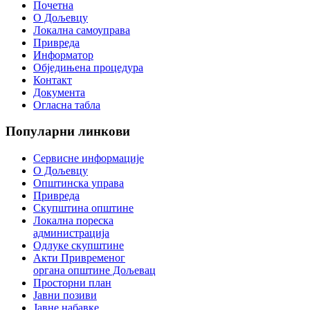
Почетна
О Дољевцу
Локална самоуправа
Привреда
Информатор
Обједињена процедура
Контакт
Документа
Огласна табла
Популарни
линкови
Сервисне информације
О Дољевцу
Општинска управа
Привреда
Скупштина општине
Локална пореска
администрација
Одлуке скупштине
Акти Привременог
органа општине Дољевац
Просторни план
Јавни позиви
Јавне набавке