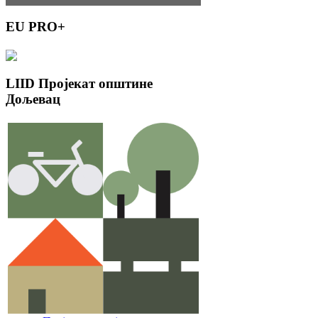
EU
PRO+
LIID
Пројекат општине
Дољевац