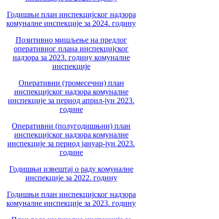
Годишњи план инспекцијског надзора
комуналне инспекције за 2024. годину
Позитивно мишљење на предлог
оперативног плана инспекцијског
надзора за 2023. годину комуналне
инспекције
Оперативни (тромесечни) план
инспекцијског надзора комуналне
инспекције за период април-јун 2023.
године
Оперативни (полугодишњни) план
инспекцијског надзора комуналне
инспекције за период јануар-јун 2023.
године
Годишњи извештај о раду комуналне
инспекције за 2022. годину
Годишњи план инспекцијског надзора
комуналне инспекције за 2023. годину