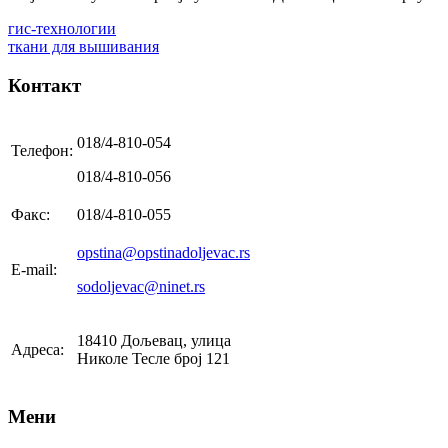
гис-технологии
ткани для вышивания
Контакт
018/4-810-054
Телефон:
018/4-810-056
Факс:
018/4-810-055
opstina@opstinadoljevac.rs
E-mail:
sodoljevac@ninet.rs
18410 Дољевац, улица
Адреса:
Николе Тесле број 121
Мени