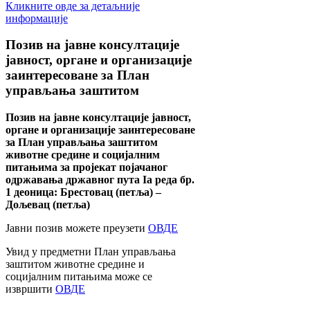
Кликните овде за детаљније
информације
Позив
на јавне консултације
јавност, органе и организације
заинтересоване за План
управљања заштитом
Позив на јавне консултације јавност,
органе и организације заинтересоване
за План управљања заштитом
животне средине и социјалним
питањима за пројекат појачаног
одржавања државног пута Ia реда бр.
1 деоница: Брестовац (петља) –
Дољевац (петља)
Јавни позив можете преузети
ОВДЕ
Увид у предметни План управљања
заштитом животне средине и
социјалним питањима може се
извршити
ОВДЕ