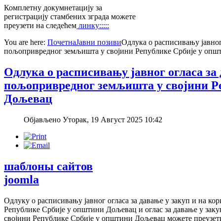
Комплетну докумнетацију за
регистрацију стамбених зграда можете
преузети на следећем
линку:::::
You are here:
Почетна
Јавни позиви
Одлука о расписивању јавног
пољопривредног земљишта у својини Републике Србије у оп
Одлука о расписивању јавног огласа за
пољопривредног земљишта у својини Р
Дољевац
Објављено Уторак, 19 Август 2025 10:42
шаблоны сайтов
joomla
Одлуку о расписивању јавног огласа за давање у закуп и на 
Републике Србије у општини Дољевац и оглас за давање у за
својини Републике Србије у општини Дољевац можете преузет