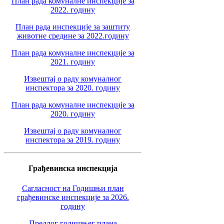
План рада комуналне инспекције за
2022. годину
План рада инспекције за заштиту
животне средине за 2022.годину
План рада комуналне инспекције за
2021. годину
Извештај о раду комуналног
инспектора за 2020. годину
План рада комуналне инспекције за
2020. годину
Извештај о раду комуналног
инспектора за 2019. годину
Грађевинска инспекција
Сагласност на Годишњи план
грађевинске инспекције за 2026.
годину
Предлог годишњег плана