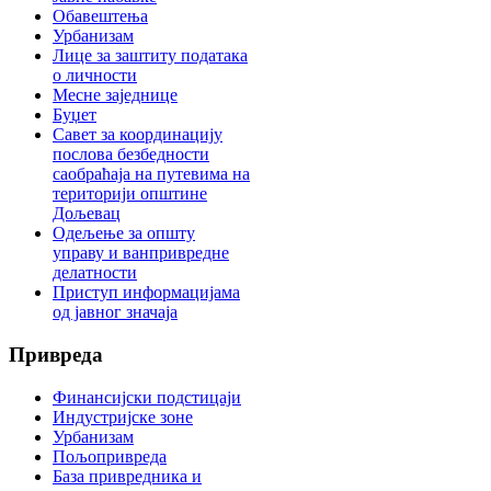
Обавештења
Урбанизам
Лице за заштиту података
о личности
Месне заједнице
Буџет
Савет за координацију
послова безбедности
саобраћаја на путевима на
територији општине
Дољевац
Одељење за општу
управу и ванпривредне
делатности
Приступ информацијама
од јавног значаја
Привреда
Финансијски подстицаји
Индустријске зоне
Урбанизам
Пољопривреда
База привредника и