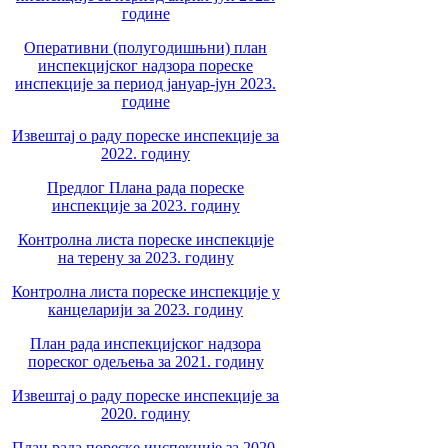
године
Оперативни (полугодишњни) план
инспекцијског надзора пореске
инспекције за период јануар-јун 2023.
године
Извештај о раду пореске инспекције за
2022. годину
Предлог Плана рада пореске
инспекције за 2023. годину
Контролна листа пореске инспекције
на терену за 2023. годину
Контролна листа пореске инспекције у
канцеларији за 2023. годину
План рада инспекцијског надзора
пореског одељења за 2021. годину
Извештај о раду пореске инспекције за
2020. годину
План рада пореске инспекције за 2020.