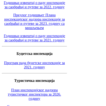
Годишњи извештај о раду инспекције
за саобраћај и путеве за 2022. годину
Предлог годишњег Плана
инспекцијског надзора инспекције за
саобраћај и путеве за 2023. годину са
мишљењем
Годишњи извештај о раду инспекције
за саобраћај и путеве за 2021. годину
Буџетска инспекција
Програм рада буџетске инспекције за
2021. годину
Туристичка инспекција
План инспекцијског надзора
туристичког инспектора за 2026.
годину