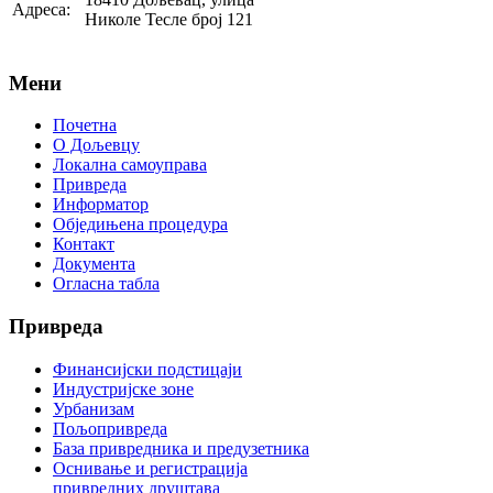
Адреса:
Николе Тесле број 121
Мени
Почетна
О Дољевцу
Локална самоуправа
Привреда
Информатор
Обједињена процедура
Контакт
Документа
Огласна табла
Привреда
Финансијски подстицаји
Индустријске зоне
Урбанизам
Пољопривреда
База привредника и предузетника
Оснивање и регистрација
привредних друштава