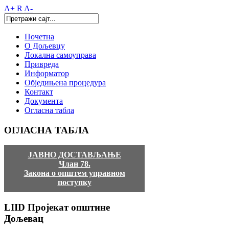
A+
R
A-
Почетна
О Дољевцу
Локална самоуправа
Привреда
Информатор
Обједињена процедура
Контакт
Документа
Огласна табла
ОГЛАСНА
ТАБЛА
ЈАВНО ДОСТАВЉАЊЕ
Члан 78.
Закона о општем управном
поступку
LIID
Пројекат општине
Дољевац