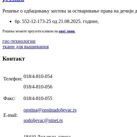
Решење о одбацивању захтева за остваривање права на дечији
бр. 552-12-173-25 од 21.08.2025. године,
Решење можете преузети кликом на
овај линк
.
гис-технологии
ткани для вышивания
Контакт
018/4-810-054
Телефон:
018/4-810-056
Факс:
018/4-810-055
opstina@opstinadoljevac.rs
E-mail:
sodoljevac@ninet.rs
18410 Дољевац, улица