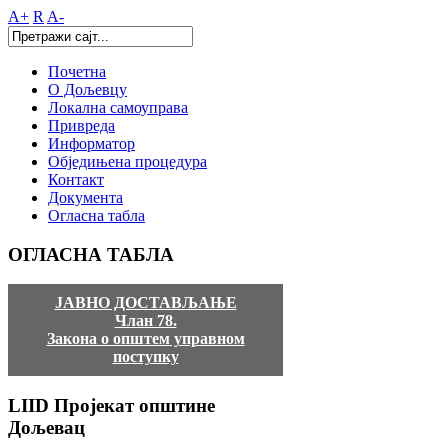
A+
R
A-
Почетна
О Дољевцу
Локална самоуправа
Привреда
Информатор
Обједињена процедура
Контакт
Документа
Огласна табла
ОГЛАСНА
ТАБЛА
ЈАВНО ДОСТАВЉАЊЕ
Члан 78.
Закона о општем управном
поступку
LIID
Пројекат општине
Дољевац