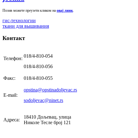
Позив можете преузети кликом на
овај линк
.
гис-технологии
ткани для вышивания
Контакт
018/4-810-054
Телефон:
018/4-810-056
Факс:
018/4-810-055
opstina@opstinadoljevac.rs
E-mail:
sodoljevac@ninet.rs
18410 Дољевац, улица
Адреса:
Николе Тесле број 121