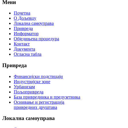
Мени
Почетна
О Дољевцу
Локална самоуправа
Привреда
Информатор
Обједињена процедура
Контакт
Документа
Огласна табла
Привреда
Финансијски подстицаји
Индустријске зоне
Урбанизам
Пољопривреда
База привредника и предузетника
Оснивање и регистрација
привредних друштава
Локална
самоуправа