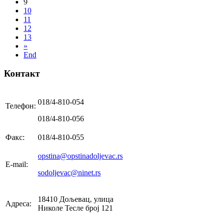
9
10
11
12
13
»
End
Контакт
018/4-810-054
Телефон:
018/4-810-056
Факс:
018/4-810-055
opstina@opstinadoljevac.rs
E-mail:
sodoljevac@ninet.rs
18410 Дољевац, улица
Адреса:
Николе Тесле број 121