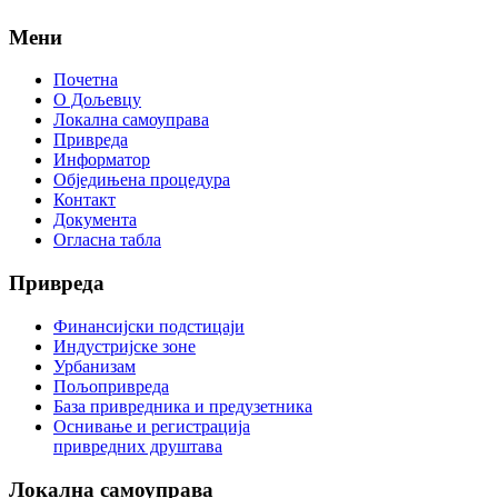
Мени
Почетна
О Дољевцу
Локална самоуправа
Привреда
Информатор
Обједињена процедура
Контакт
Документа
Огласна табла
Привреда
Финансијски подстицаји
Индустријске зоне
Урбанизам
Пољопривреда
База привредника и предузетника
Оснивање и регистрација
привредних друштава
Локална
самоуправа