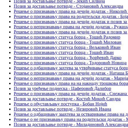
Позив за достављање потврде - Зекић Силвија
Позив за достављање потврде - Стојановић Александра
Решење о признавању права на дечији додатак - Николић
Решење о признавању права на родитељски додатак - Бој
Решење о признавању права на дечији додатак и позив з
Решење о непризнавању права на дечији додатак - Ружиц
Решење о признавању права на дечији додатак и позив з
Решење о признавању статуса борца - Тошић Радомир
Решење о признавању статуса борца - Тошић Милован
Решење о признавању статуса борца - Вељковић Иван
Решење о признавању статуса борца - Тошић Иван
Решење о признавању статуса борца - Ђорђевић Дарко
Решење о признавању статуса борца - Тодоровић Новица
Решење о одбацивању захтева за утврђивање статуса борц
Решење о признавању права на дечији додатак - Наташа 
Решење о непризнавању права на дечији додатак - Мариј
Решење о признавању права на на накнаду трошкова бор
Позив за уређење поднеска - Џаферовић Далибор
Решење о признавању права на дечији додатак - Снежана
Позив за достављање потврде - Костић Микић Сандра
Решење о обустављању поступка - Бобан Нојић
Позив за достављање потврде - Незировић Ивана
Решење о одбацивању зaахтева за остваривање права на д
Решење о не признавању права на родитељски додатак -
Позив за достављање потврде - Миладиновић Александр