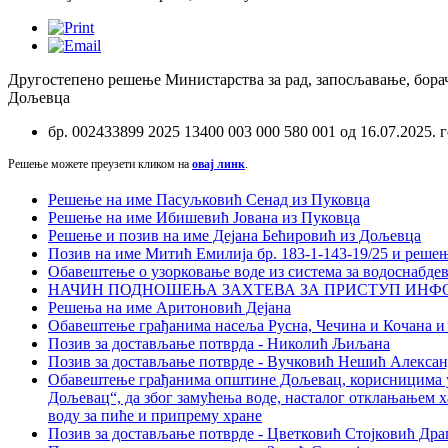
Другостепено решење Министарства за рад, запосљавање, бора
Дољевца
бр. 002433899 2025 13400 003 000 580 001 од 16.07.2025. 
Решење можете преузети кликом на
овај линк
.
Решење на име Пасуљковић Сенад из Пуковца
Решење на име Ибишевић Јована из Пуковца
Решење и позив на име Дејана Бећировић из Дољевца
Позив на име Митић Емилија бр. 183-1-143-19/25 и решењ
Обавештење о узорковање воде из система за водоснабд
НАЧИН ПОДНОШЕЊА ЗАХТЕВА ЗА ПРИСТУП ИНФО
Решења на име Аритоновић Дејана
Обавештење грађанима насеља Русна, Чечина и Кочана и
Позив за достављање потврда - Николић Љиљана
Позив за достављање потврде - Вучковић Нешић Алексан
Обавештење грађанима општине Дољевац, корисницима ус
Дољевац“, да због замућења воде, насталог отклањањем х
воду за пиће и припрему хране
Позив за достављање потврде - Цветковић Стојковић Дра