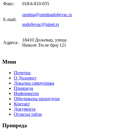
Факс:
018/4-810-055
opstina@opstinadoljevac.rs
E-mail:
sodoljevac@ninet.rs
18410 Дољевац, улица
Адреса:
Николе Тесле број 121
Мени
Почетна
О Дољевцу
Локална самоуправа
Привреда
Информатор
Обједињена процедура
Контакт
Документа
Огласна табла
Привреда