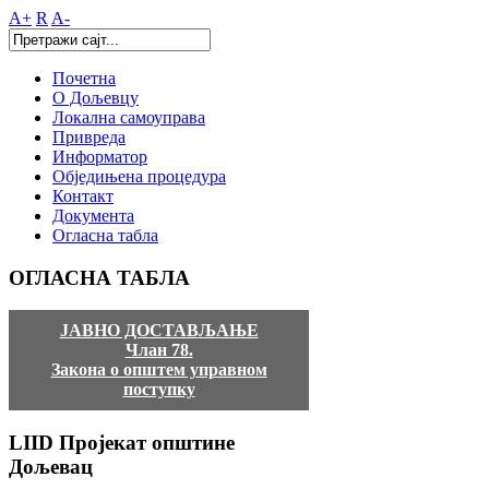
A+
R
A-
Почетна
О Дољевцу
Локална самоуправа
Привреда
Информатор
Обједињена процедура
Контакт
Документа
Огласна табла
ОГЛАСНА
ТАБЛА
ЈАВНО ДОСТАВЉАЊЕ
Члан 78.
Закона о општем управном
поступку
LIID
Пројекат општине
Дољевац