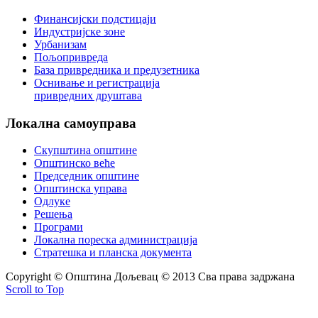
Финансијски подстицаји
Индустријске зоне
Урбанизам
Пољопривреда
База привредника и предузетника
Оснивање и регистрација
привредних друштава
Локална
самоуправа
Скупштина општине
Општинско веће
Председник општине
Општинска управа
Одлуке
Решења
Програми
Локална пореска администрација
Стратешка и планска документа
Copyright © Oпштина Дољевац © 2013 Сва права задржана
Scroll to Top