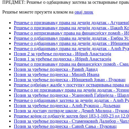
ПРЕДМЕТ: Решење о одбацивању захтева за остваривање права 
Решење можете преузети кликом на
овај линк
Решење о признавању права на дечији додатак - Агушеви
Решење о признавању права на дечији додатак - Цакић К
Решење о непризнавању права на финансијску помоћ - И
Решење о одбацивању права на дечији додатак - Ембра У
Решење о одбацивању права на дечији додатак - Ибишеви
Решење о одбацивању права на дечији додатак - Алић Ру
Позив 2 за уређење поднеска - Ибрић Анастасија
Позив 1 за уређење поднеска - Ибрић Анастасија
Решење о признавању права на финансијску помоћ - См
Позив за уређење поднеска - Рамић Давид
Позив за уређење поднеска - Мицић Ивана
Позив за уређење поднеска - Ибишевић Јован - Пуковац
Решење одбијању жалбе у поступку остваривања права на
Решење о не признавању права на дечији додатак - Усе
Позив за уређење поднеска - Усаиновић Габријела - Шар
Решење о одбацивању захтева за дечији додатак - Алић 
Позив за уређење поднеска - Алић Ружица - Дољевац
Позив за доставу потврде школе - Демић Милица - Пуков
Решење којим се одбацује захтев број 183-1-169-23 од 12.
Позив за уређење поднеска - Стаменковић Далибор - Ча
Позив за уређење поднеска - Савић Сања - Пуковац