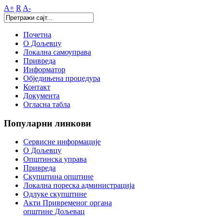
A+
R
A-
Почетна
О Дољевцу
Локална самоуправа
Привреда
Информатор
Обједињена процедура
Контакт
Документа
Огласна табла
Популарни
линкови
Сервисне информације
О Дољевцу
Општинска управа
Привреда
Скупштина општине
Локална пореска администрација
Одлуке скупштине
Акти Привременог органа
општине Дољевац