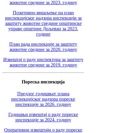
животне средине за 2023. годину
Позитивно мишљење на план
инспекцијског надзора инспекцији за
заштиту животне средине општинске
управе општине Дољевац за 2023.
године
План рада инспекције за заштиту
животне средине за 2020. годину
Извештај о раду инспектора за заштиту
животне средине за 2019. годину
Пореска инспекција
Предлог годишњег плана
инспекцијског надзора пореске
инспекције за 2026. годину
Годишњи извештај о раду пореске
инспекције за 2024. годину
Оперативни извештаји о раду пореске