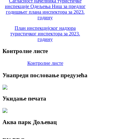
Сагласност начелника туристичке
инспекције Одељења Ниш за предлог
годишњег плана инспектора за 2023.
годину
План инспекцијског надзора
туристичког инспектора за 2023.
годину
Контролне
листе
Контролне листе
Унапреди
пословање предузећа
Укидање
печата
Аква
парк Дољевац