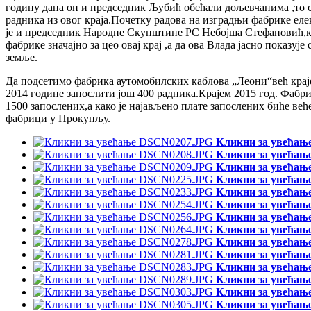
годину дана он и председник Љубић обећали дољевчанима ,то су
радника из овог краја.Почетку радова на изградњи фабрике 
је и председник Народне Скупштине РС Небојша Стефановић,који
фабрике значајно за цео овај крај ,а да ова Влада јасно показуј
земље.
Да подсетимо фабрика аутомобилских каблова „Леони“већ краје
2014 године запослити још 400 радника.Крајем 2015 год. Фаб
1500 запослених,а како је најављено плате запослених биће веће
фабрици у Прокупљу.
Кликни за увећањ
Кликни за увећањ
Кликни за увећањ
Кликни за увећањ
Кликни за увећањ
Кликни за увећањ
Кликни за увећањ
Кликни за увећањ
Кликни за увећањ
Кликни за увећањ
Кликни за увећањ
Кликни за увећањ
Кликни за увећањ
Кликни за увећањ