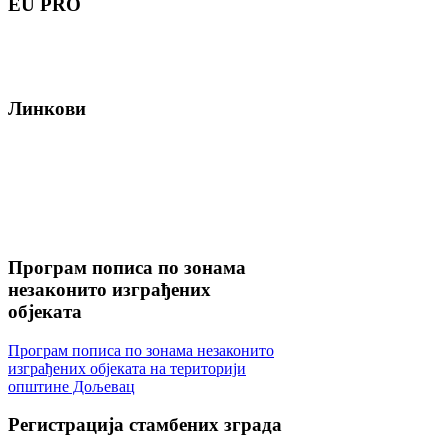
EU
PRO
Линкови
Програм
пописа по зонама
незаконито изграђених
објеката
Програм пописа по зонама незаконито
изграђених објеката на територији
општине Дољевац
Регистрација
стамбених зграда