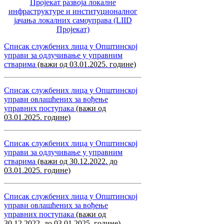
Пројекат развоја локалне
инфраструктуре и институционалног
јачања локалних самоуправa (LIID
Пројекат)
Списак службених лица у Општинској
управи за одлучивање у управним
стварима
(важи од 03.01.2025. године)
Списак службених лица у Општинској
управи овлашћених за вођење
управних поступака
(важи од
03.01.2025. године)
Списак службених лица у Општинској
управи за одлучивање у управним
стварима
(важи од 30.12.2022. до
03.01.2025. године)
Списак службених лица у Општинској
управи овлашћених за вођење
управних поступака
(важи од
30.12.2022. до 03.01.2025. године)