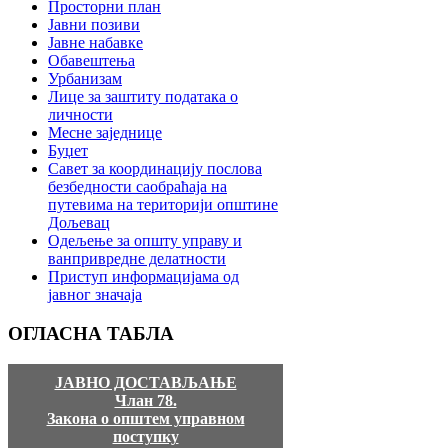
Просторни план
Јавни позиви
Јавне набавке
Обавештења
Урбанизам
Лице за заштиту података о
личности
Месне заједнице
Буџет
Савет за координацију послова
безбедности саобраћаја на
путевима на територији општине
Дољевац
Одељење за општу управу и
ванпривредне делатности
Приступ информацијама од
јавног значаја
ОГЛАСНА
ТАБЛА
ЈАВНО ДОСТАВЉАЊЕ
Члан 78.
Закона о општем управном
поступку