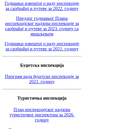
Годишњи извештај о раду инспекције
за саобраћај и путеве за 2022. годину
Предлог годишњег Плана
инспекцијског надзора инспекције за
саобраћај и путеве за 2023. годину са
мишљењем
Годишњи извештај о раду инспекције
за саобраћај и путеве за 2021. годину
Буџетска инспекција
Програм рада буџетске инспекције за
2021. годину
Туристичка инспекција
План инспекцијског надзора
туристичког инспектора за 2026.
годину