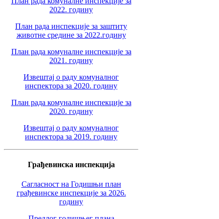
План рада комуналне инспекције за
2022. годину
План рада инспекције за заштиту
животне средине за 2022.годину
План рада комуналне инспекције за
2021. годину
Извештај о раду комуналног
инспектора за 2020. годину
План рада комуналне инспекције за
2020. годину
Извештај о раду комуналног
инспектора за 2019. годину
Грађевинска инспекција
Сагласност на Годишњи план
грађевинске инспекције за 2026.
годину
Предлог годишњег плана