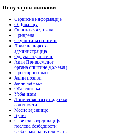
Популарни
линкови
Сервисне информације
О Дољевцу
Општинска управа
Привреда
Скупштина општине
Локална пореска
администрација
Одлуке скупштине
Акти Привременог
органа општине Дољевац
Просторни план
Јавни позиви
Јавне набавке
Обавештења
Урбанизам
Лице за заштиту података
о личности
Месне заједнице
Буџет
Савет за координацију
послова безбедности
саобраћаја на путевима на