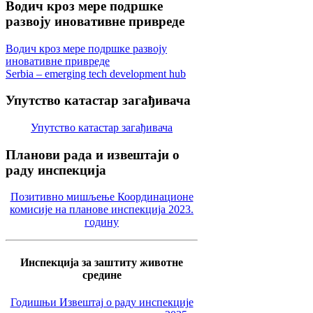
Водич
кроз мере подршке
развоју иновативне привреде
Водич кроз мере подршке развоју
иновативне привреде
Serbia – emerging tech development hub
Упутство
катастар загађивача
Упутство катастар загађивача
Планови
рада и извештаји о
раду инспекција
Позитивно мишљење Координационе
комисије на планове инспекција 2023.
годину
Инспекција за заштиту животне
средине
Годишњи Извештај о раду инспекције