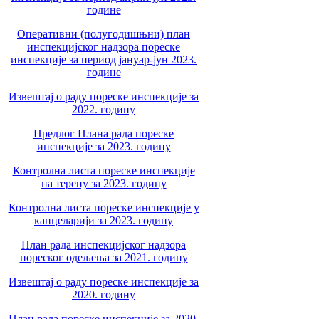
године
Оперативни (полугодишњни) план
инспекцијског надзора пореске
инспекције за период јануар-јун 2023.
године
Извештај о раду пореске инспекције за
2022. годину
Предлог Плана рада пореске
инспекције за 2023. годину
Контролна листа пореске инспекције
на терену за 2023. годину
Контролна листа пореске инспекције у
канцеларији за 2023. годину
План рада инспекцијског надзора
пореског одељења за 2021. годину
Извештај о раду пореске инспекције за
2020. годину
План рада пореске инспекције за 2020.