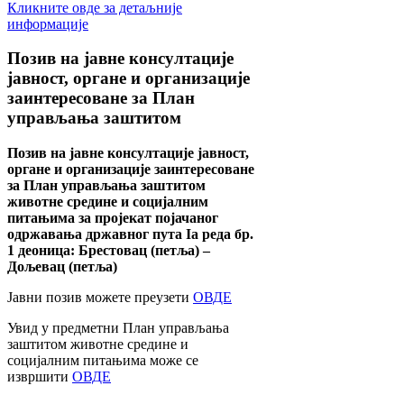
Кликните овде за детаљније
информације
Позив
на јавне консултације
јавност, органе и организације
заинтересоване за План
управљања заштитом
Позив на јавне консултације јавност,
органе и организације заинтересоване
за План управљања заштитом
животне средине и социјалним
питањима за пројекат појачаног
одржавања државног пута Ia реда бр.
1 деоница: Брестовац (петља) –
Дољевац (петља)
Јавни позив можете преузети
ОВДЕ
Увид у предметни План управљања
заштитом животне средине и
социјалним питањима може се
извршити
ОВДЕ