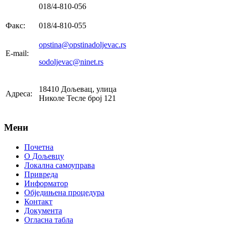
018/4-810-056
Факс:
018/4-810-055
opstina@opstinadoljevac.rs
E-mail:
sodoljevac@ninet.rs
18410 Дољевац, улица
Адреса:
Николе Тесле број 121
Мени
Почетна
О Дољевцу
Локална самоуправа
Привреда
Информатор
Обједињена процедура
Контакт
Документа
Огласна табла