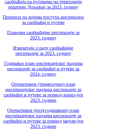
саобраћаја на путевима на територији
општине Дољевац за 2023. годину
Прописи по којима поступа инспекција
за саобраћај и путеве
Планови саобраћајне инспекције за
2023. годину
Извештаји о раду саобраћајне
инспекције за 2023. годину
Годишњи план инспекцијског надзора
инспекције за саобраћај и путеве за
2024. годину
Оперативни (тромесечни) план
инспекцијског надзора инспекције за
саобраћај и путеве за период април-јун
2023. године
Оперативни (полугодишњни) план
инспекцијског надзора инспекције за
саобраћај и путеве за период јануар-јун
2023. године