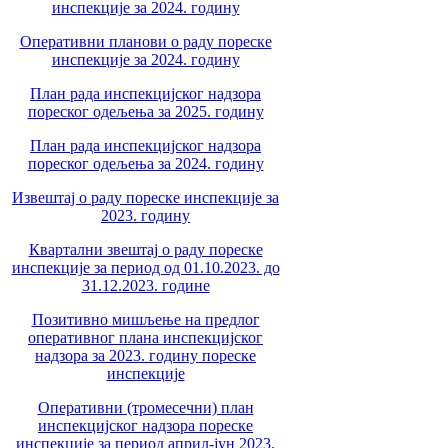
инспекције за 2024. годину
Оперативни планови о раду пореске
инспекције за 2024. годину
План рада инспекцијског надзора
пореског одељења за 2025. годину
План рада инспекцијског надзора
пореског одељења за 2024. годину
Извештај о раду пореске инспекције за
2023. годину
Квартални звештај о раду пореске
инспекције за период од 01.10.2023. до
31.12.2023. године
Позитивно мишљење на предлог
оперативног плана инспекцијског
надзора за 2023. годину пореске
инспекције
Оперативни (тромесечни) план
инспекцијског надзора пореске
инспекције за период април-јун 2023.