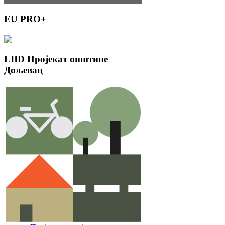
EU
PRO+
LIID
Пројекат општине
Дољевац