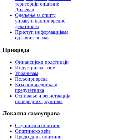
територији општине
Дољевац
Одељење за општу
управу и ванпривредне
делатности
Приступ информацијама
од јавног значаја
Привреда
Финансијски подстицаји
Индустријске зоне
Урбанизам
Пољопривреда
База привредника и
предузетника
Оснивање и регистрација
привредних друштава
Локална
самоуправа
Скупштина општине
Општинско веће
Председник општине