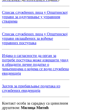
Списак службених лица у Општинској
управи за одлучивање у управним
стварима
Списак службених лица у Општинској
управи овлашћених за вођење
управних поступака
Изјава о сагласности да орган за
потребе поступка може извршити увид
и обрадити личне податке о
чињеницама о којима се води службена
евиденција
Захтев за прибављање података из
службених евиденција
Контакт особа за сарадњу са цивилним
друштвом:
Милица Митић