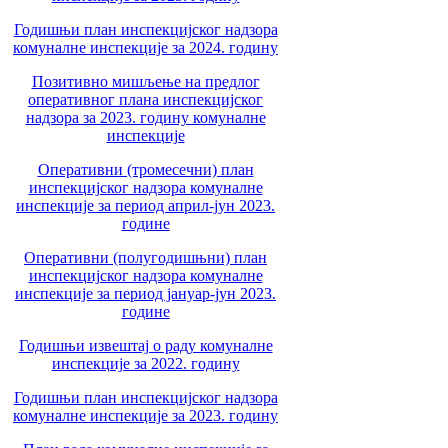
Годишњи план инспекцијског надзора
комуналне инспекције за 2024. годину
Позитивно мишљење на предлог
оперативног плана инспекцијског
надзора за 2023. годину комуналне
инспекције
Оперативни (тромесечни) план
инспекцијског надзора комуналне
инспекције за период април-јун 2023.
године
Оперативни (полугодишњни) план
инспекцијског надзора комуналне
инспекције за период јануар-јун 2023.
године
Годишњи извештај о раду комуналне
инспекције за 2022. годину
Годишњи план инспекцијског надзора
комуналне инспекције за 2023. годину