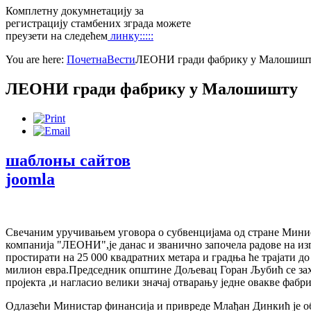
Комплетну докумнетацију за
регистрацију стамбених зграда можете
преузети на следећем
линку:::::
You are here:
Почетна
Вести
ЛЕОНИ гради фабрику у Малошиш
ЛЕОНИ гради фабрику у Малошишту
шаблоны сайтов
joomla
Свечаним уручивањем уговора о субвенцијама од стране Мини
компанија "ЛEOНИ",је данас и званично започела радове на и
простирати на 25 000 квадратних метара и градња ће трајати до
милион евра.Председник општине Дољевац Горан Љубић се захв
пројекта ,и нагласио велики значај отварању једне овакве фабри
Одлазећи Министар финансија и привреде Млађан Динкић је обр