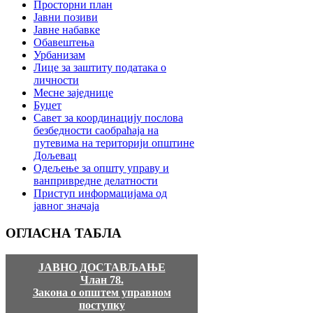
Просторни план
Јавни позиви
Јавне набавке
Обавештења
Урбанизам
Лице за заштиту података о
личности
Месне заједнице
Буџет
Савет за координацију послова
безбедности саобраћаја на
путевима на територији општине
Дољевац
Одељење за општу управу и
ванпривредне делатности
Приступ информацијама од
јавног значаја
ОГЛАСНА
ТАБЛА
ЈАВНО ДОСТАВЉАЊЕ
Члан 78.
Закона о општем управном
поступку