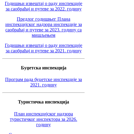
Годишњи извештај о раду инспекције
за саобраћај и путеве за 2022. годину
Предлог годишњег Плана
инспекцијског надзора инспекције за
саобраћај и путеве за 2023. годину са
мишљењем
Годишњи извештај о раду инспекције
за саобраћај и путеве за 2021. годину
Буџетска инспекција
Програм рада буџетске инспекције за
2021. годину
Туристичка инспекција
План инспекцијског надзора
туристичког инспектора за 2026.
годину