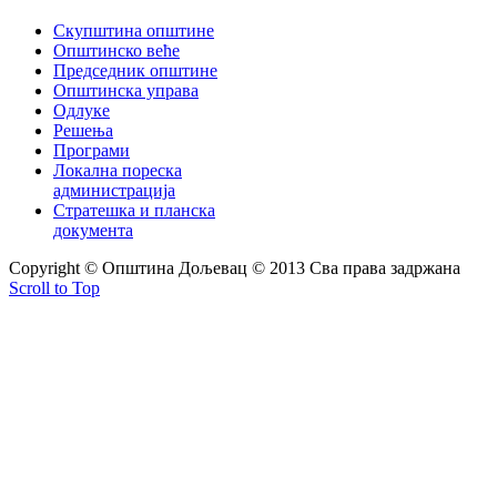
Скупштина општине
Општинско веће
Председник општине
Општинска управа
Одлуке
Решења
Програми
Локална пореска
администрација
Стратешка и планска
документа
Copyright © Oпштина Дољевац © 2013 Сва права задржана
Scroll to Top