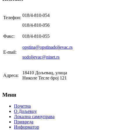
018/4-810-054
Телефон:
018/4-810-056
Факс:
018/4-810-055
opstina@opstinadoljevac.rs
E-mail:
sodoljevac@ninet.rs
18410 Дољевац, улица
Адреса:
Николе Тесле број 121
Мени
Почетна
О Дољевцу
Локална самоуправа
Привреда
Информатор