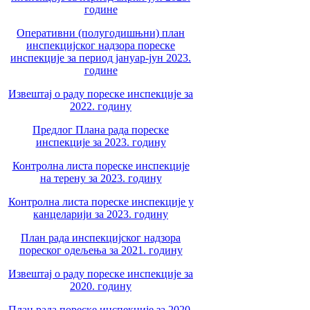
године
Оперативни (полугодишњни) план
инспекцијског надзора пореске
инспекције за период јануар-јун 2023.
године
Извештај о раду пореске инспекције за
2022. годину
Предлог Плана рада пореске
инспекције за 2023. годину
Контролна листа пореске инспекције
на терену за 2023. годину
Контролна листа пореске инспекције у
канцеларији за 2023. годину
План рада инспекцијског надзора
пореског одељења за 2021. годину
Извештај о раду пореске инспекције за
2020. годину
План рада пореске инспекције за 2020.