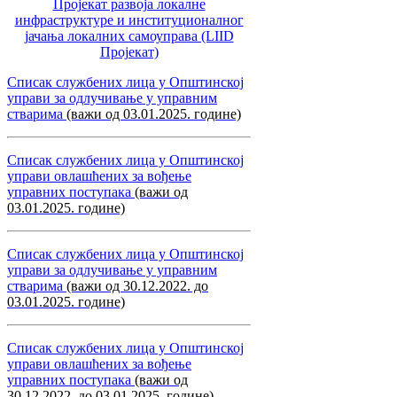
Пројекат развоја локалне
инфраструктуре и институционалног
јачања локалних самоуправa (LIID
Пројекат)
Списак службених лица у Општинској
управи за одлучивање у управним
стварима
(важи од 03.01.2025. године)
Списак службених лица у Општинској
управи овлашћених за вођење
управних поступака
(важи од
03.01.2025. године)
Списак службених лица у Општинској
управи за одлучивање у управним
стварима
(важи од 30.12.2022. до
03.01.2025. године)
Списак службених лица у Општинској
управи овлашћених за вођење
управних поступака
(важи од
30.12.2022. до 03.01.2025. године)