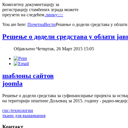
Комплетну докумнетацију за
регистрацију стамбених зграда можете
преузети на следећем
линку:::::
You are here:
Почетна
Вести
Решење о додели средстава у облати
Решење о додели средстава у облати јав
Објављено Четвртак, 26 Март 2015 15:05
шаблоны сайтов
joomla
Решење о додели средстава за суфинансирање пројекта за оств
на територији општине Дољевац за 2015. годину - радио-медиј
гис-технологии
ткани для вышивания
Контакт