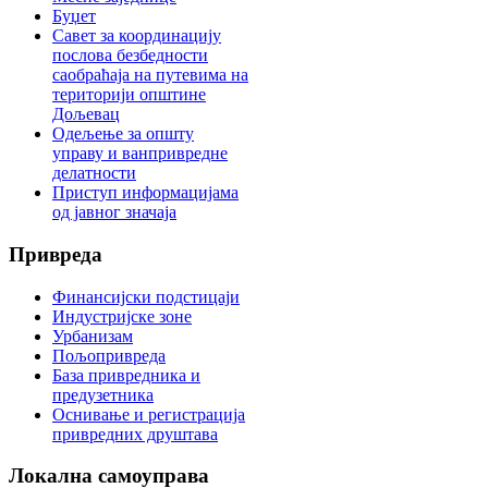
Буџет
Савет за координацију
послова безбедности
саобраћаја на путевима на
територији општине
Дољевац
Одељење за општу
управу и ванпривредне
делатности
Приступ информацијама
од јавног значаја
Привреда
Финансијски подстицаји
Индустријске зоне
Урбанизам
Пољопривреда
База привредника и
предузетника
Оснивање и регистрација
привредних друштава
Локална
самоуправа