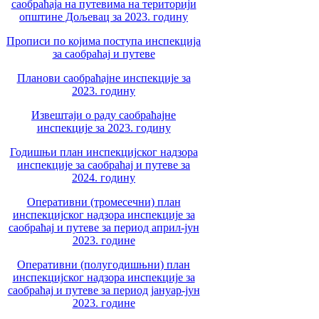
саобраћаја на путевима на територији
општине Дољевац за 2023. годину
Прописи по којима поступа инспекција
за саобраћај и путеве
Планови саобраћајне инспекције за
2023. годину
Извештаји о раду саобраћајне
инспекције за 2023. годину
Годишњи план инспекцијског надзора
инспекције за саобраћај и путеве за
2024. годину
Оперативни (тромесечни) план
инспекцијског надзора инспекције за
саобраћај и путеве за период април-јун
2023. године
Оперативни (полугодишњни) план
инспекцијског надзора инспекције за
саобраћај и путеве за период јануар-јун
2023. године