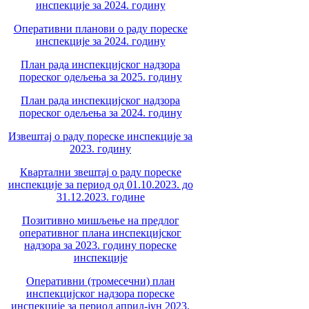
инспекције за 2024. годину
Оперативни планови о раду пореске
инспекције за 2024. годину
План рада инспекцијског надзора
пореског одељења за 2025. годину
План рада инспекцијског надзора
пореског одељења за 2024. годину
Извештај о раду пореске инспекције за
2023. годину
Квартални звештај о раду пореске
инспекције за период од 01.10.2023. до
31.12.2023. године
Позитивно мишљење на предлог
оперативног плана инспекцијског
надзора за 2023. годину пореске
инспекције
Оперативни (тромесечни) план
инспекцијског надзора пореске
инспекције за период април-јун 2023.