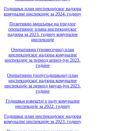
Годишњи план инспекцијског надзора
комуналне инспекције за 2024. годину
Позитивно мишљење на предлог
оперативног плана инспекцијског
надзора за 2023. годину комуналне
инспекције
Оперативни (тромесечни) план
инспекцијског надзора комуналне
инспекције за период април-јун 2023.
године
Оперативни (полугодишњни) план
инспекцијског надзора комуналне
инспекције за период јануар-јун 2023.
године
Годишњи извештај о раду комуналне
инспекције за 2022. годину
Годишњи план инспекцијског надзора
комуналне инспекције за 2023. годину