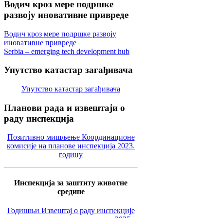
Водич
кроз мере подршке
развоју иновативне привреде
Водич кроз мере подршке развоју
иновативне привреде
Serbia – emerging tech development hub
Упутство
катастар загађивача
Упутство катастар загађивача
Планови
рада и извештаји о
раду инспекција
Позитивно мишљење Координационе
комисије на планове инспекција 2023.
годину
Инспекција за заштиту животне
средине
Годишњи Извештај о раду инспекције