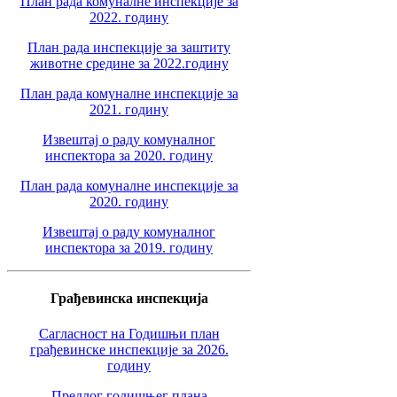
План рада комуналне инспекције за
2022. годину
План рада инспекције за заштиту
животне средине за 2022.годину
План рада комуналне инспекције за
2021. годину
Извештај о раду комуналног
инспектора за 2020. годину
План рада комуналне инспекције за
2020. годину
Извештај о раду комуналног
инспектора за 2019. годину
Грађевинска инспекција
Сагласност на Годишњи план
грађевинске инспекције за 2026.
годину
Предлог годишњег плана