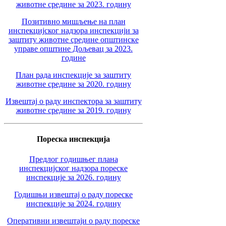
животне средине за 2023. годину
Позитивно мишљење на план
инспекцијског надзора инспекцији за
заштиту животне средине општинске
управе општине Дољевац за 2023.
године
План рада инспекције за заштиту
животне средине за 2020. годину
Извештај о раду инспектора за заштиту
животне средине за 2019. годину
Пореска инспекција
Предлог годишњег плана
инспекцијског надзора пореске
инспекције за 2026. годину
Годишњи извештај о раду пореске
инспекције за 2024. годину
Оперативни извештаји о раду пореске