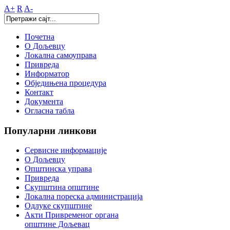
A+
R
A-
Почетна
О Дољевцу
Локална самоуправа
Привреда
Информатор
Обједињена процедура
Контакт
Документа
Огласна табла
Популарни
линкови
Сервисне информације
О Дољевцу
Општинска управа
Привреда
Скупштина општине
Локална пореска администрација
Одлуке скупштине
Акти Привременог органа
општине Дољевац