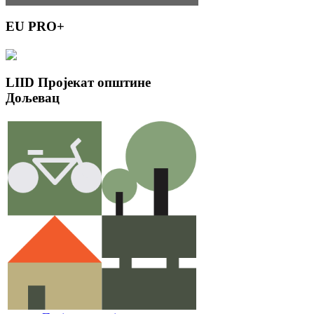
EU
PRO+
LIID
Пројекат општине
Дољевац