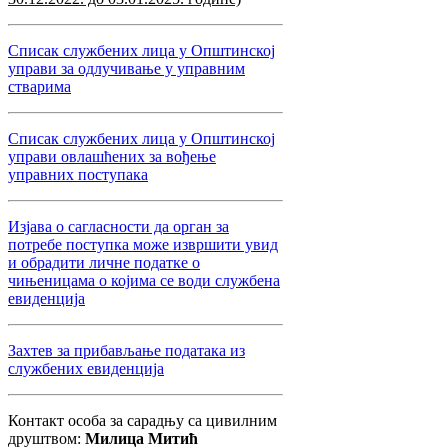
Списак службених лица у Општинској
управи за одлучивање у управним
стварима
Списак службених лица у Општинској
управи овлашћених за вођење
управних поступака
Изјава о сагласности да орган за
потребе поступка може извршити увид
и обрадити личне податке о
чињеницама о којима се води службена
евиденција
Захтев за прибављање података из
службених евиденција
Контакт особа за сарадњу са цивилним
друштвом:
Милица Митић