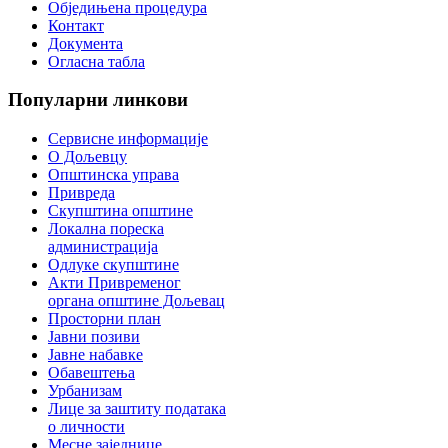
Обједињена процедура
Контакт
Документа
Огласна табла
Популарни
линкови
Сервисне информације
О Дољевцу
Општинска управа
Привреда
Скупштина општине
Локална пореска
администрација
Одлуке скупштине
Акти Привременог
органа општине Дољевац
Просторни план
Јавни позиви
Јавне набавке
Обавештења
Урбанизам
Лице за заштиту података
о личности
Месне заједнице