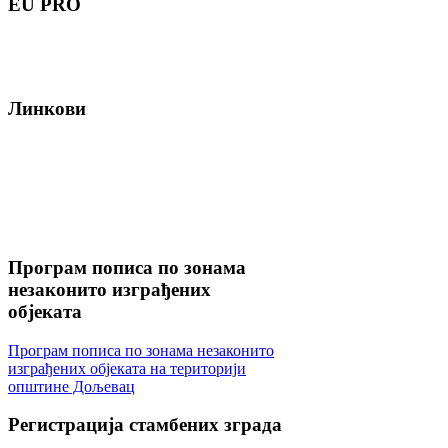
EU
PRO
Линкови
Програм
пописа по зонама
незаконито изграђених
објеката
Програм пописа по зонама незаконито
изграђених објеката на територији
општине Дољевац
Регистрација
стамбених зграда