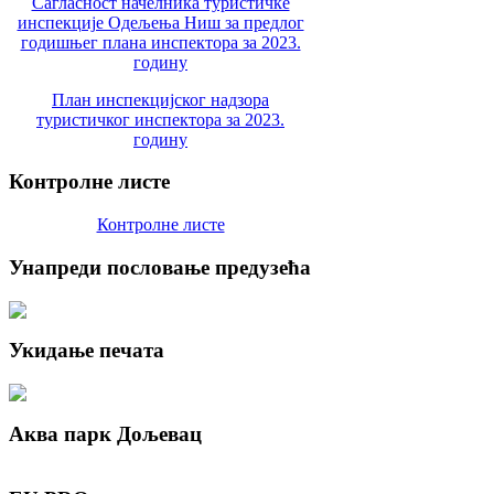
Сагласност начелника туристичке
инспекције Одељења Ниш за предлог
годишњег плана инспектора за 2023.
годину
План инспекцијског надзора
туристичког инспектора за 2023.
годину
Контролне
листе
Контролне листе
Унапреди
пословање предузећа
Укидање
печата
Аква
парк Дољевац