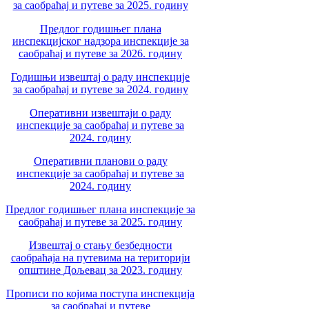
за саобраћај и путеве за 2025. годину
Предлог годишњег плана
инспекцијског надзора инспекције за
саобраћај и путеве за 2026. годину
Годишњи извештај о раду инспекције
за саобраћај и путеве за 2024. годину
Оперативни извештаји о раду
инспекције за саобраћај и путеве за
2024. годину
Оперативни планови о раду
инспекције за саобраћај и путеве за
2024. годину
Предлог годишњег плана инспекције за
саобраћај и путеве за 2025. годину
Извештај о стању безбедности
саобраћаја на путевима на територији
општине Дољевац за 2023. годину
Прописи по којима поступа инспекција
за саобраћај и путеве