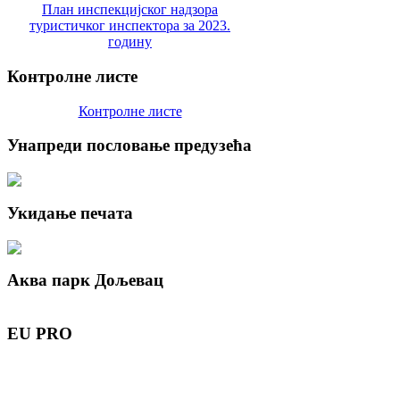
План инспекцијског надзора
туристичког инспектора за 2023.
годину
Контролне
листе
Контролне листе
Унапреди
пословање предузећа
Укидање
печата
Аква
парк Дољевац
EU
PRO