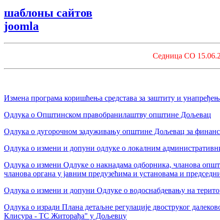
шаблоны сайтов
joomla
Седница СО 15.06.2
Измена програма коришћења средстава за заштиту и унапређењ
Одлука о Општинском правобранилаштву општине Дољевац
Одлука о дугорочном задуживању општине Дољевац за финанс
Одлука о измени и допуни одлуке о локалним административн
Одлука о измени Одлуке о накнадама одборника, чланова општи
чланова органа у јавним предузећима и установама и председни
Одлука о измени и допуни Одлуке о водоснабдевању на терит
Одлука о изради Плана детаљне регулације двоструког далеков
Клисура - ТС Житорађа" у Дољевцу