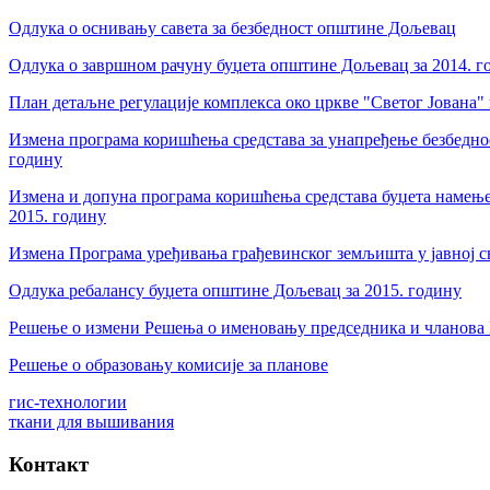
Одлука о оснивању савета за безбедност општине Дољевац
Одлука о завршном рачуну буџета општине Дољевац за 2014. г
План детаљне регулације комплекса око цркве "Светог Јована
Измена програма коришћења средстава за унапређење безбеднос
годину
Измена и допуна програма коришћења средстава буџета намењ
2015. годину
Измена Програма уређивања грађевинског земљишта у јавној с
Одлука ребалансу буџета општине Дољевац за 2015. годину
Решење о измени Решења о именовању председника и чланова
Решење о образовању комисије за планове
гис-технологии
ткани для вышивания
Контакт