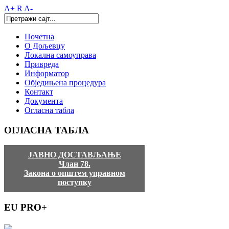
A+
R
A-
Почетна
О Дољевцу
Локална самоуправа
Привреда
Информатор
Обједињена процедура
Контакт
Документа
Огласна табла
ОГЛАСНА
ТАБЛА
ЈАВНО ДОСТАВЉАЊЕ
Члан 78.
Закона о општем управном
поступку
EU
PRO+