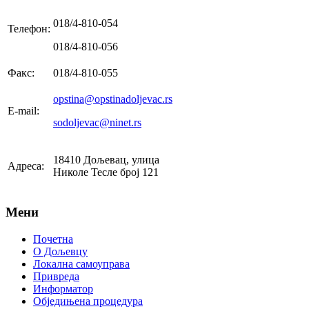
018/4-810-054
Телефон:
018/4-810-056
Факс:
018/4-810-055
opstina@opstinadoljevac.rs
E-mail:
sodoljevac@ninet.rs
18410 Дољевац, улица
Адреса:
Николе Тесле број 121
Мени
Почетна
О Дољевцу
Локална самоуправа
Привреда
Информатор
Обједињена процедура