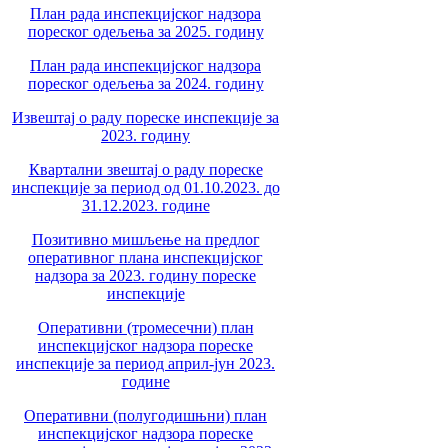
План рада инспекцијског надзора
пореског одељења за 2025. годину
План рада инспекцијског надзора
пореског одељења за 2024. годину
Извештај о раду пореске инспекције за
2023. годину
Квартални звештај о раду пореске
инспекције за период од 01.10.2023. до
31.12.2023. године
Позитивно мишљење на предлог
оперативног плана инспекцијског
надзора за 2023. годину пореске
инспекције
Оперативни (тромесечни) план
инспекцијског надзора пореске
инспекције за период април-јун 2023.
године
Оперативни (полугодишњни) план
инспекцијског надзора пореске