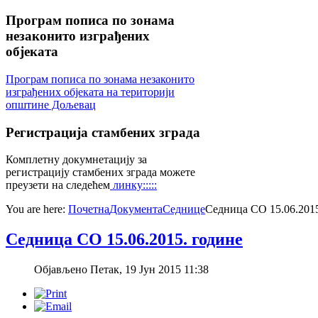
Програм
пописа по зонама
незаконито изграђених
објеката
Програм пописа по зонама незаконито
изграђених објеката на територији
општине Дољевац
Регистрација
стамбених зграда
Комплетну докумнетацију за
регистрацију стамбених зграда можете
преузети на следећем
линку:::::
You are here:
Почетна
Документа
Седнице
Седница СО 15.06.2015
Седница СО 15.06.2015. године
Објављено Петак, 19 Јун 2015 11:38