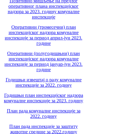
Позитивно мишљење на предлог
оперативног плана инспекцијског
надзора за 2023. годину комуналне
инспекције
Оперативни (тромесечни) план
инспекцијског надзора комуналне
инспекције за период април-јун 2023.
године
Оперативни (полугодишњни) план
инспекцијског надзора комуналне
инспекције за период јануар-јун 2023.
године
Годишњи извештај о раду комуналне
инспекције за 2022. годину
Годишњи план инспекцијског надзора
комуналне инспекције за 2023. годину
План рада комуналне инспекције за
2022. годину
План рада инспекције за заштиту
животне средине за 2022.годину