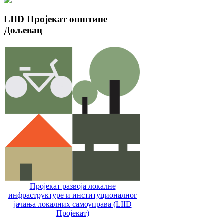
LIID
Пројекат општине
Дољевац
Пројекат развоја локалне
инфраструктуре и институционалног
јачања локалних самоуправa (LIID
Пројекат)