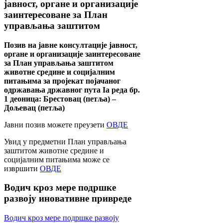
јавност, органе и организације
заинтересоване за План
управљања заштитом
Позив на јавне консултације јавност,
органе и организације заинтересоване
за План управљања заштитом
животне средине и социјалним
питањима за пројекат појачаног
одржавања државног пута Ia реда бр.
1 деоница: Брестовац (петља) –
Дољевац (петља)
Јавни позив можете преузети
ОВДЕ
Увид у предметни План управљања
заштитом животне средине и
социјалним питањима може се
извршити
ОВДЕ
Водич
кроз мере подршке
развоју иновативне привреде
Водич кроз мере подршке развоју