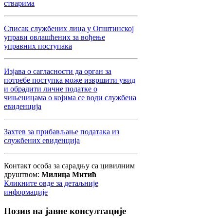
стварима
Списак службених лица у Општинској
управи овлашћених за вођење
управних поступака
Изјава о сагласности да орган за
потребе поступка може извршити увид
и обрадити личне податке о
чињеницама о којима се води службена
евиденција
Захтев за прибављање података из
службених евиденција
Контакт особа за сарадњу са цивилним
друштвом:
Милица Митић
Кликните овде за детаљније
информације
Позив
на јавне консултације