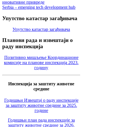
иновативне привреде
Serbia – emerging tech development hub
Упутство
катастар загађивача
Упутство катастар загађивача
Планови
рада и извештаји о
раду инспекција
Позитивно мишљење Координационе
комисије на планове инспекција 2023.
годину
Инспекција за заштиту животне
средине
Годишњи Извештај о раду инспекције
за заштиту животне средине за 2025.
године
Годишњи план рада инспекције за
заштиту животне средине за 2026.