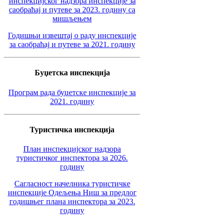
инспекцијског надзора инспекције за
саобраћај и путеве за 2023. годину са
мишљењем
Годишњи извештај о раду инспекције
за саобраћај и путеве за 2021. годину
Буџетска инспекција
Програм рада буџетске инспекције за
2021. годину
Туристичка инспекција
План инспекцијског надзора
туристичког инспектора за 2026.
годину
Сагласност начелника туристичке
инспекције Одељења Ниш за предлог
годишњег плана инспектора за 2023.
годину