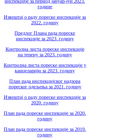
инспекције за период јануар-јун 2023.
године
Извештај о раду пореске инспекције за
2022. годину
Предлог Плана рада пореске
инспекције за 2023. годину
Контролна листа пореске инспекције
на терену за 2023. годину
Контролна листа пореске инспекције у
канцеларији за 2023. годину
План рада инспекцијског надзора
пореског одељења за 2021. годину
Извештај о раду пореске инспекције за
2020. годину
План рада пореске инспекције за 2020.
годину
План рада пореске инспекције за 2019.
годину