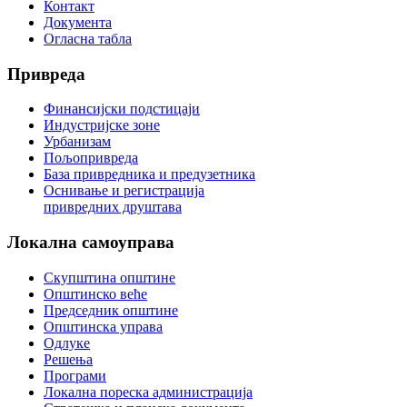
Контакт
Документа
Огласна табла
Привреда
Финансијски подстицаји
Индустријске зоне
Урбанизам
Пољопривреда
База привредника и предузетника
Оснивање и регистрација
привредних друштава
Локална
самоуправа
Скупштина општине
Општинско веће
Председник општине
Општинска управа
Одлуке
Решења
Програми
Локална пореска администрација