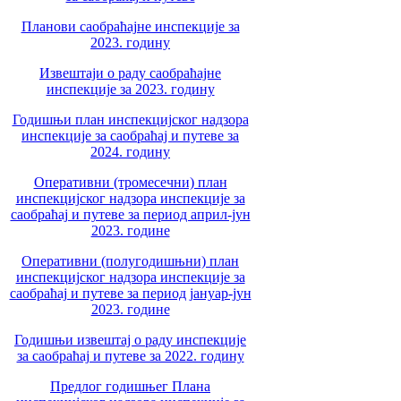
Планови саобраћајне инспекције за
2023. годину
Извештаји о раду саобраћајне
инспекције за 2023. годину
Годишњи план инспекцијског надзора
инспекције за саобраћај и путеве за
2024. годину
Оперативни (тромесечни) план
инспекцијског надзора инспекције за
саобраћај и путеве за период април-јун
2023. године
Оперативни (полугодишњни) план
инспекцијског надзора инспекције за
саобраћај и путеве за период јануар-јун
2023. године
Годишњи извештај о раду инспекције
за саобраћај и путеве за 2022. годину
Предлог годишњег Плана