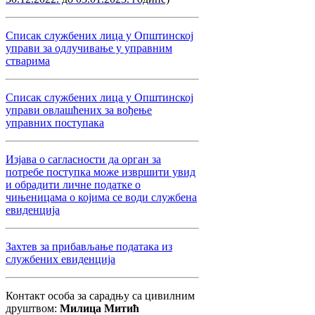
Списак службених лица у Општинској
управи за одлучивање у управним
стварима
Списак службених лица у Општинској
управи овлашћених за вођење
управних поступака
Изјава о сагласности да орган за
потребе поступка може извршити увид
и обрадити личне податке о
чињеницама о којима се води службена
евиденција
Захтев за прибављање података из
службених евиденција
Контакт особа за сарадњу са цивилним
друштвом:
Милица Митић