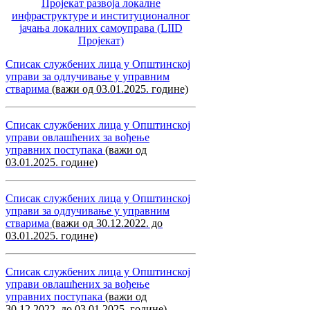
Пројекат развоја локалне
инфраструктуре и институционалног
јачања локалних самоуправa (LIID
Пројекат)
Списак службених лица у Општинској
управи за одлучивање у управним
стварима
(важи од 03.01.2025. године)
Списак службених лица у Општинској
управи овлашћених за вођење
управних поступака
(важи од
03.01.2025. године)
Списак службених лица у Општинској
управи за одлучивање у управним
стварима
(важи од 30.12.2022. до
03.01.2025. године)
Списак службених лица у Општинској
управи овлашћених за вођење
управних поступака
(важи од
30.12.2022. до 03.01.2025. године)