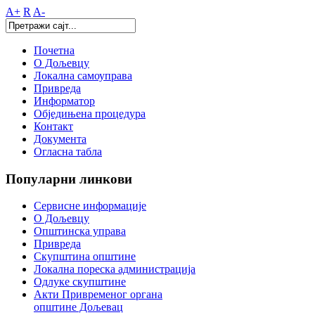
A+
R
A-
Почетна
О Дољевцу
Локална самоуправа
Привреда
Информатор
Обједињена процедура
Контакт
Документа
Огласна табла
Популарни
линкови
Сервисне информације
О Дољевцу
Општинска управа
Привреда
Скупштина општине
Локална пореска администрација
Одлуке скупштине
Акти Привременог органа
општине Дољевац