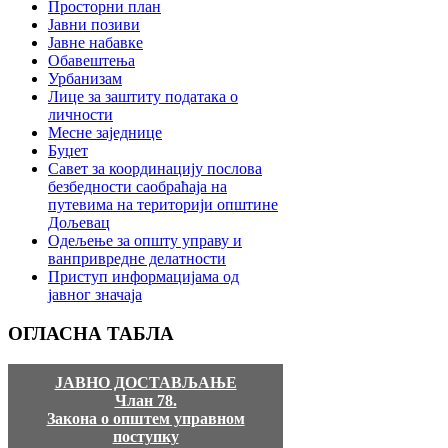
Просторни план
Јавни позиви
Јавне набавке
Обавештења
Урбанизам
Лице за заштиту података о
личности
Месне заједнице
Буџет
Савет за координацију послова
безбедности саобраћаја на
путевима на територији општине
Дољевац
Одељење за општу управу и
ванпривредне делатности
Приступ информацијама од
јавног значаја
ОГЛАСНА
ТАБЛА
ЈАВНО ДОСТАВЉАЊЕ
Члан 78.
Закона о општем управном
поступку