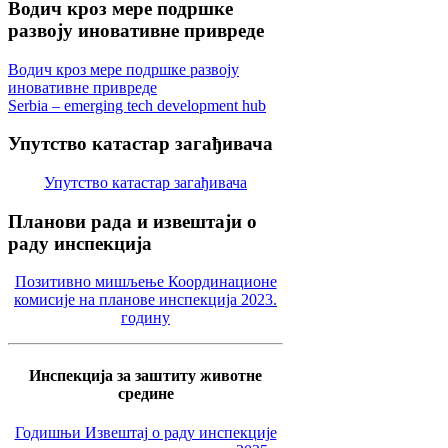
Водич
кроз мере подршке
развоју иновативне привреде
Водич кроз мере подршке развоју
иновативне привреде
Serbia – emerging tech development hub
Упутство
катастар загађивача
Упутство катастар загађивача
Планови
рада и извештаји о
раду инспекција
Позитивно мишљење Координационе
комисије на планове инспекција 2023.
годину
Инспекција за заштиту животне
средине
Годишњи Извештај о раду инспекције