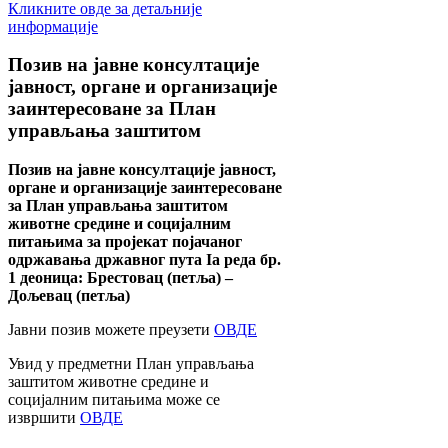
Кликните овде за детаљније
информације
Позив
на јавне консултације
јавност, органе и организације
заинтересоване за План
управљања заштитом
Позив на јавне консултације јавност,
органе и организације заинтересоване
за План управљања заштитом
животне средине и социјалним
питањима за пројекат појачаног
одржавања државног пута Ia реда бр.
1 деоница: Брестовац (петља) –
Дољевац (петља)
Јавни позив можете преузети
ОВДЕ
Увид у предметни План управљања
заштитом животне средине и
социјалним питањима може се
извршити
ОВДЕ