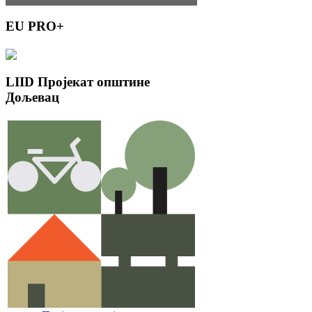
EU
PRO+
LIID
Пројекат општине
Дољевац