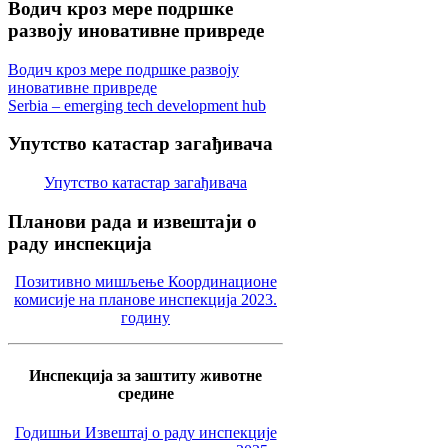
Водич
кроз мере подршке
развоју иновативне привреде
Водич кроз мере подршке развоју
иновативне привреде
Serbia – emerging tech development hub
Упутство
катастар загађивача
Упутство катастар загађивача
Планови
рада и извештаји о
раду инспекција
Позитивно мишљење Координационе
комисије на планове инспекција 2023.
годину
Инспекција за заштиту животне
средине
Годишњи Извештај о раду инспекције