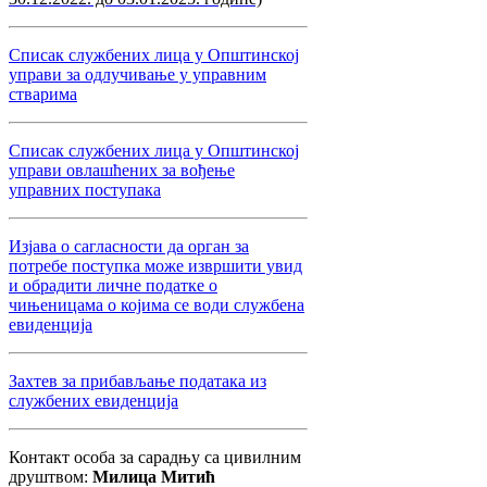
Списак службених лица у Општинској
управи за одлучивање у управним
стварима
Списак службених лица у Општинској
управи овлашћених за вођење
управних поступака
Изјава о сагласности да орган за
потребе поступка може извршити увид
и обрадити личне податке о
чињеницама о којима се води службена
евиденција
Захтев за прибављање података из
службених евиденција
Контакт особа за сарадњу са цивилним
друштвом:
Милица Митић