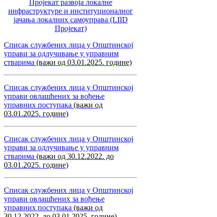
Пројекат развоја локалне
инфраструктуре и институционалног
јачања локалних самоуправa (LIID
Пројекат)
Списак службених лица у Општинској
управи за одлучивање у управним
стварима
(важи од 03.01.2025. године)
Списак службених лица у Општинској
управи овлашћених за вођење
управних поступака
(важи од
03.01.2025. године)
Списак службених лица у Општинској
управи за одлучивање у управним
стварима
(важи од 30.12.2022. до
03.01.2025. године)
Списак службених лица у Општинској
управи овлашћених за вођење
управних поступака
(важи од
30.12.2022. до 03.01.2025. године)