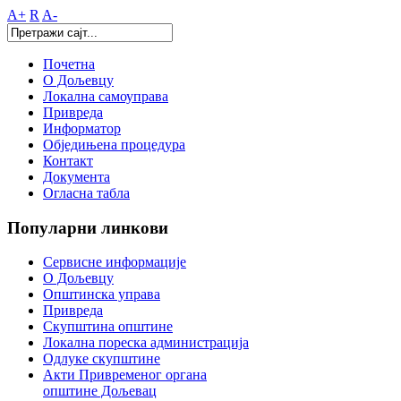
A+
R
A-
Почетна
О Дољевцу
Локална самоуправа
Привреда
Информатор
Обједињена процедура
Контакт
Документа
Огласна табла
Популарни
линкови
Сервисне информације
О Дољевцу
Општинска управа
Привреда
Скупштина општине
Локална пореска администрација
Одлуке скупштине
Акти Привременог органа
општине Дољевац