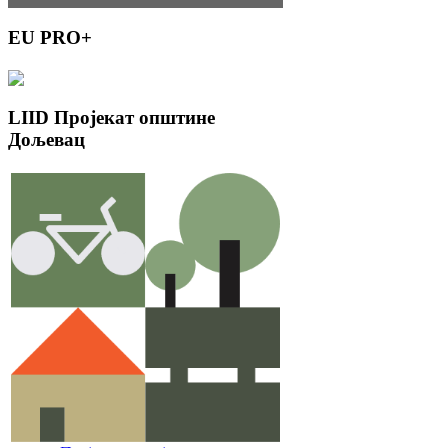
EU
PRO+
LIID
Пројекат општине
Дољевац