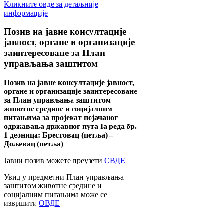
Кликните овде за детаљније
информације
Позив
на јавне консултације
јавност, органе и организације
заинтересоване за План
управљања заштитом
Позив на јавне консултације јавност,
органе и организације заинтересоване
за План управљања заштитом
животне средине и социјалним
питањима за пројекат појачаног
одржавања државног пута Ia реда бр.
1 деоница: Брестовац (петља) –
Дољевац (петља)
Јавни позив можете преузети
ОВДЕ
Увид у предметни План управљања
заштитом животне средине и
социјалним питањима може се
извршити
ОВДЕ