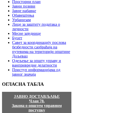
Просторни план
Јавни позиви
Јавне набавке
Обавештења
Урбанизам
Лице за заштиту података о
личности
Месне заједнице
Буџет
Савет за координацију послова
безбедности саобраћаја на
путевима на територији општине
Дољевац
Одељење за општу управу и
ванпривредне делатности
Приступ информацијама од
јавног значаја
ОГЛАСНА
ТАБЛА
ЈАВНО ДОСТАВЉАЊЕ
Члан 78.
Закона о општем управном
поступку