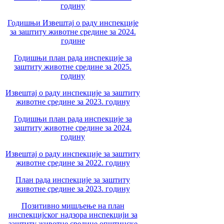
годину
Годишњи Извештај о раду инспекције
за заштиту животне средине за 2024.
године
Годишњи план рада инспекције за
заштиту животне средине за 2025.
годину
Извештај о раду инспекције за заштиту
животне средине за 2023. годину
Годишњи план рада инспекције за
заштиту животне средине за 2024.
годину
Извештај о раду инспекције за заштиту
животне средине за 2022. годину
План рада инспекције за заштиту
животне средине за 2023. годину
Позитивно мишљење на план
инспекцијског надзора инспекцији за
заштиту животне средине општинске