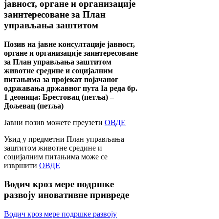
јавност, органе и организације
заинтересоване за План
управљања заштитом
Позив на јавне консултације јавност,
органе и организације заинтересоване
за План управљања заштитом
животне средине и социјалним
питањима за пројекат појачаног
одржавања државног пута Ia реда бр.
1 деоница: Брестовац (петља) –
Дољевац (петља)
Јавни позив можете преузети
ОВДЕ
Увид у предметни План управљања
заштитом животне средине и
социјалним питањима може се
извршити
ОВДЕ
Водич
кроз мере подршке
развоју иновативне привреде
Водич кроз мере подршке развоју