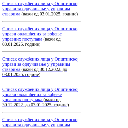
Списак службених лица у Општинској
управи за одлучивање у управним
стварима
(важи од 03.01.2025. године)
Списак службених лица у Општинској
управи овлашћених за вођење
управних поступака
(важи од
03.01.2025. године)
Списак службених лица у Општинској
управи за одлучивање у управним
стварима
(важи од 30.12.2022. до
03.01.2025. године)
Списак службених лица у Општинској
управи овлашћених за вођење
управних поступака
(важи од
30.12.2022. до 03.01.2025. године)
Списак службених лица у Општинској
управи за одлучивање у управним