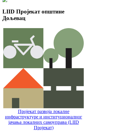
LIID
Пројекат општине
Дољевац
Пројекат развоја локалне
инфраструктуре и институционалног
јачања локалних самоуправa (LIID
Пројекат)