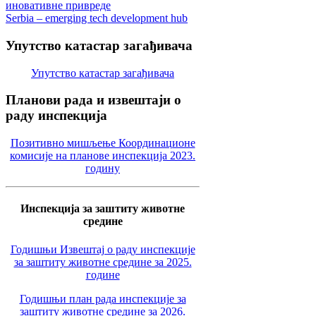
иновативне привреде
Serbia – emerging tech development hub
Упутство
катастар загађивача
Упутство катастар загађивача
Планови
рада и извештаји о
раду инспекција
Позитивно мишљење Координационе
комисије на планове инспекција 2023.
годину
Инспекција за заштиту животне
средине
Годишњи Извештај о раду инспекције
за заштиту животне средине за 2025.
године
Годишњи план рада инспекције за
заштиту животне средине за 2026.