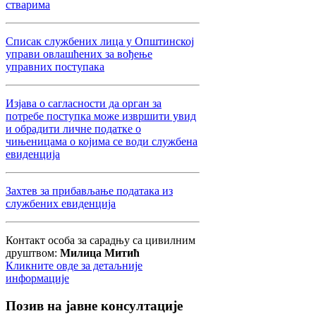
стварима
Списак службених лица у Општинској
управи овлашћених за вођење
управних поступака
Изјава о сагласности да орган за
потребе поступка може извршити увид
и обрадити личне податке о
чињеницама о којима се води службена
евиденција
Захтев за прибављање података из
службених евиденција
Контакт особа за сарадњу са цивилним
друштвом:
Милица Митић
Кликните овде за детаљније
информације
Позив
на јавне консултације