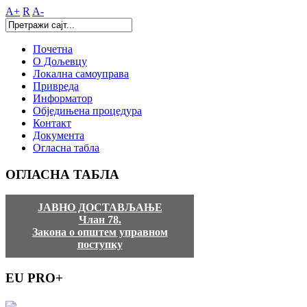
A+
R
A-
Почетна
О Дољевцу
Локална самоуправа
Привреда
Информатор
Обједињена процедура
Контакт
Документа
Огласна табла
ОГЛАСНА
ТАБЛА
ЈАВНО ДОСТАВЉАЊЕ
Члан 78.
Закона о општем управном
поступку
EU
PRO+