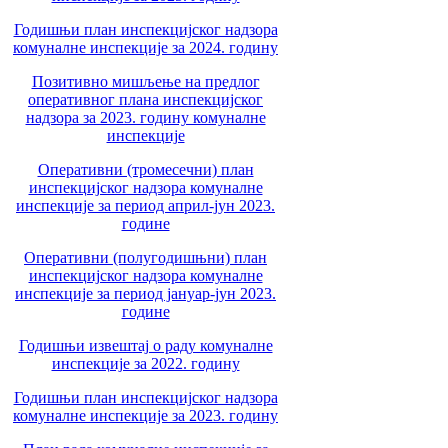
Годишњи план инспекцијског надзора
комуналне инспекције за 2024. годину
Позитивно мишљење на предлог
оперативног плана инспекцијског
надзора за 2023. годину комуналне
инспекције
Оперативни (тромесечни) план
инспекцијског надзора комуналне
инспекције за период април-јун 2023.
године
Оперативни (полугодишњни) план
инспекцијског надзора комуналне
инспекције за период јануар-јун 2023.
године
Годишњи извештај о раду комуналне
инспекције за 2022. годину
Годишњи план инспекцијског надзора
комуналне инспекције за 2023. годину