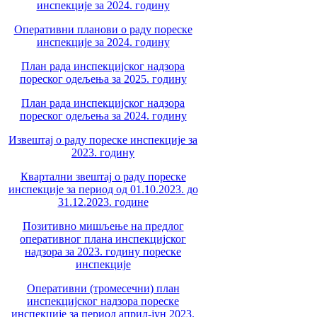
инспекције за 2024. годину
Оперативни планови о раду пореске
инспекције за 2024. годину
План рада инспекцијског надзора
пореског одељења за 2025. годину
План рада инспекцијског надзора
пореског одељења за 2024. годину
Извештај о раду пореске инспекције за
2023. годину
Квартални звештај о раду пореске
инспекције за период од 01.10.2023. до
31.12.2023. године
Позитивно мишљење на предлог
оперативног плана инспекцијског
надзора за 2023. годину пореске
инспекције
Оперативни (тромесечни) план
инспекцијског надзора пореске
инспекције за период април-јун 2023.