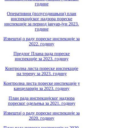
године
Оперативни (полугодишњни) план
инспекцијског надзора пореске
инспекције за период јануар-јун 2023.
године
Извештај о раду пореске инспекције за
2022. годину
Предлог Плана рада пореске
инспекције за 2023. годину
Контролна листа пореске инспекције
на терену за 2023. годину
Контролна листа пореске инспекције у
канцеларији за 2023. годину
План рада инспекцијског надзора
пореског одељења за 2021. годину
Извештај о раду пореске инспекције за
2020. годину
План рада пореске инспекције за 2020.