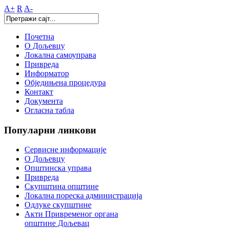
A+
R
A-
Почетна
О Дољевцу
Локална самоуправа
Привреда
Информатор
Обједињена процедура
Контакт
Документа
Огласна табла
Популарни
линкови
Сервисне информације
О Дољевцу
Општинска управа
Привреда
Скупштина општине
Локална пореска администрација
Одлуке скупштине
Акти Привременог органа
општине Дољевац