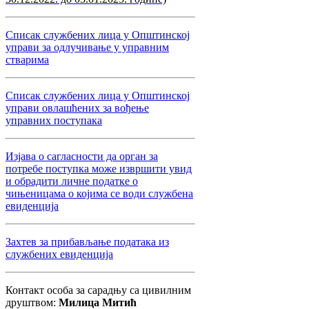
Списак службених лица у Општинској
управи за одлучивање у управним
стварима
Списак службених лица у Општинској
управи овлашћених за вођење
управних поступака
Изјава о сагласности да орган за
потребе поступка може извршити увид
и обрадити личне податке о
чињеницама о којима се води службена
евиденција
Захтев за прибављање података из
службених евиденција
Контакт особа за сарадњу са цивилним
друштвом:
Милица Митић