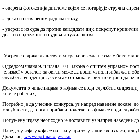
- оверена фотокопија дипломе којом се потврђује стручна спрем
- доказ о оствареном радном стажу,
- уверење из суда да против кандидата није покренут кривични 
дела из надлежности судова и тужилаштва,
Уверење о држављанству и уверење из суда не смеју бити стари
Одредбом члана 9. и члана 103. Закона о општем управном пос
је, између осталог, да орган може да врши увид, прибавља и об
службена евиденција, осим ако странка изричито изјави да ће 
Документи о чињеницама о којима се води службена евиденција
књиге рођених;
Потребно је да учесник конкурса, уз напред наведене доказе, дос
могућности, да орган прибави податке о којима се води службе
Попуњену изјаву неопходно је доставити уз напред наведене до
Наведену изјаву која се налази у прилогу јавног конкурса, мог
Дољевац
www.оpstinadoljevac.rs
.