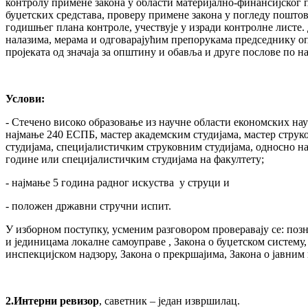
контролу примене закона у области материјално-финансијског
буџетских средстава, проверу примене закона у погледу пошт
годишњег плана контроле, учествује у изради контролне листе.
налазима, мерама и одговарајућим препорукама председнику оп
пројеката од значаја за општину и обавља и друге послове по
Услови:
- Стечено високо образовање из научне области економских на
најмање 240 ЕСПБ, мастер академским студијама, мастер струк
студијама, специјалистичким струковним студијама, односно на
године или специјалистичким студијама на факултету;
- најмање 5 година радног искуства у струци и
- положен државни стручни испит.
У изборном поступку, усменим разговором проверавају се: поз
и јединицама локалне самоуправе , Закона о буџетском систему
инспекцијском надзору, Закона о прекршајима, Закона о јавним
2.
Интерни ревизор
, саветник – један извршилац.