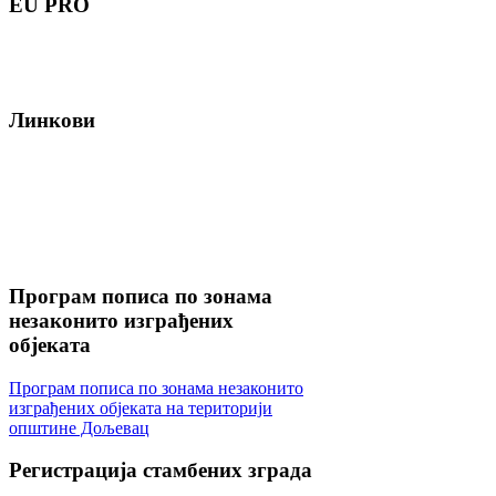
EU
PRO
Линкови
Програм
пописа по зонама
незаконито изграђених
објеката
Програм пописа по зонама незаконито
изграђених објеката на територији
општине Дољевац
Регистрација
стамбених зграда