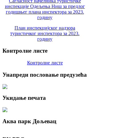
Сагласност начелника туристичке
инспекције Одељења Ниш за предлог
годишњег плана инспектора за 2023.
годину
План инспекцијског надзора
туристичког инспектора за 2023.
годину
Контролне
листе
Контролне листе
Унапреди
пословање предузећа
Укидање
печата
Аква
парк Дољевац