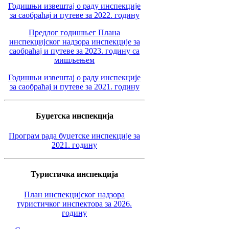
Годишњи извештај о раду инспекције
за саобраћај и путеве за 2022. годину
Предлог годишњег Плана
инспекцијског надзора инспекције за
саобраћај и путеве за 2023. годину са
мишљењем
Годишњи извештај о раду инспекције
за саобраћај и путеве за 2021. годину
Буџетска инспекција
Програм рада буџетске инспекције за
2021. годину
Туристичка инспекција
План инспекцијског надзора
туристичког инспектора за 2026.
годину