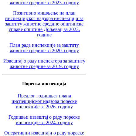
животне средине за 2023. годину
Позитивно мишљење на план
инспекцијског надзора инспекцији за
заштиту животне средине општинске
управе општине Дољевац за 2023.
године
План рада инспекције за заштиту
животне средине за 2020. годину
Извештај о раду инспектора за заштиту
животне средине за 2019. годину
Пореска инспекција
Предлог годишњег плана
инспекцијског надзора пореске
инспекције за 2026. годину
Годишњи извештај о раду пореске
инспекције за 2024. годину
Оперативни извештаји о раду пореске