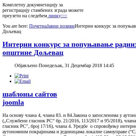
Комплетну докумнетацију за
регистрацију стамбених зграда можете
преузети на следећем
линку:::::
You are here:
Почетна
Јавни позиви
Интерни конкурс за попуњав
Дољевац
Интерни конкурс за попуњавање радни
општине Дољевац
Објављено Понедељак, 31 Децембар 2018 14:45
шаблоны сайтов
joomla
На основу члана 4, члана 83. и 84.Закона о запосленима у аут
(„Службени гласник РС“ бр. 21/2016, 113/2017 и 95/2018), члана
гласник РС", број 17/16), члана 4. Уредбе о спровођењу интерн
аутономним покрајинама и јединицама локалне самоуправе (“С