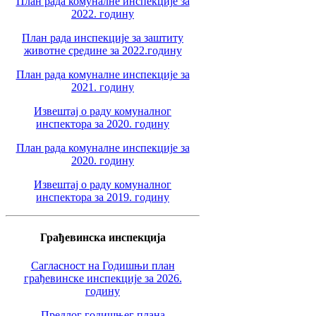
План рада комуналне инспекције за
2022. годину
План рада инспекције за заштиту
животне средине за 2022.годину
План рада комуналне инспекције за
2021. годину
Извештај о раду комуналног
инспектора за 2020. годину
План рада комуналне инспекције за
2020. годину
Извештај о раду комуналног
инспектора за 2019. годину
Грађевинска инспекција
Сагласност на Годишњи план
грађевинске инспекције за 2026.
годину
Предлог годишњег плана