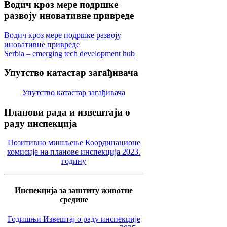
Водич
кроз мере подршке
развоју иновативне привреде
Водич кроз мере подршке развоју
иновативне привреде
Serbia – emerging tech development hub
Упутство
катастар загађивача
Упутство катастар загађивача
Планови
рада и извештаји о
раду инспекција
Позитивно мишљење Координационе
комисије на планове инспекција 2023.
годину
Инспекција за заштиту животне
средине
Годишњи Извештај о раду инспекције