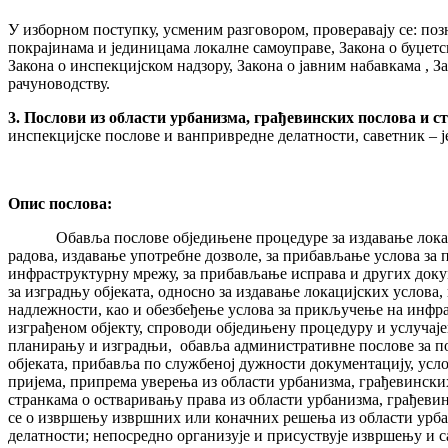
У изборном поступку, усменим разговором, проверавају се: по
покрајинама и јединицама локалне самоуправе, Закона о буџетс
Закона о инспекцијском надзору, Закона о јавним набавкама , З
рачуноводству.
3. Послови из области урбанизма, грађевинских послова и с
инспекцијске послове и ванпривредне делатности, саветник – 
Опис послова:
Обавља послове обједињене процедуре за издавање локацијс
радова, издавање употребне дозволе, за прибављање услова за
инфраструктурну мрежу, за прибављање исправа и других докум
за изградњу објеката, односно за издавање локацијских услова,
надлежности, као и обезбеђење услова за прикључење на инфра
изграђеном објекту, спроводи обједињену процедуру и услучаје
планирању и изградњи, обавља административне послове за по
објеката, прибавља по службеној дужности документацију, усл
пријема, припрема уверења из области урбанизма, грађевински
странкама о остваривању права из области урбанизма, грађевин
се о извршењу извршних или коначних решења из области урба
делатности; непосредно организује и присуствује извршењу и с