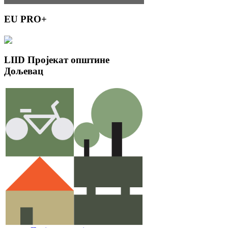
EU
PRO+
LIID
Пројекат општине
Дољевац