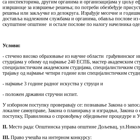
са инспекторима, другим органима и организацијама у циљу е
извршиоце за извршење решења; по потреби обезбеђује присус
решења или закључке из делокруга. Израђује месечне и годиш
доставља надлежним службама и органима, обавља послове из с
скупштине општине и остале послове по налогу начелника од
Услови:
- стечено високо образовање из научне области грађевинског
студијама у обиму од најмање 240 ЕСПБ, мастер академским сту
специјалистичким академским студијама, специјалистичким стр
трајању од најмање четири године или специјалистичким студиј
- најмање 3 године радног искуства у струци и
- положен државни стручни испит.
У изборном поступку проверавају се: познавање Закона о запо
локалне самоуправе, Закона о планирању и изградњи, Закона о
поступку, Правилникa о спровођењу обједињене процедуре и У
II
.
Место рада: Општинска управа општине Дољевац, ул.Николе
III
.
Право учешћа на интерном конкурсу: