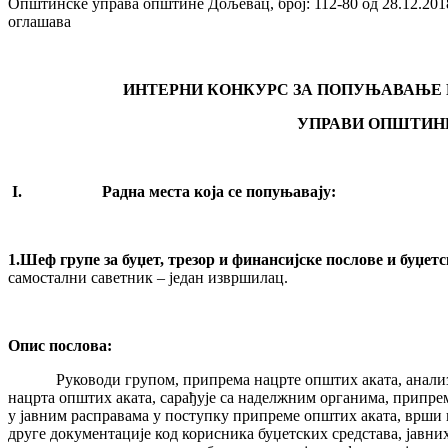
Општинске управа општине Дољевац, број: 112-80 од 28.12.2
оглашава
ИНТЕРНИ КОНКУРС ЗА ПОПУЊАВАЊЕ 
УПРАВИ ОПШТИН
I.
Радна места која се попуњавају:
1.Шеф групе за буџет, трезор и финансијске послове и буџет
самостални саветник – један извршилац.
Опис послова:
Руководи групом, припрема нацрте општих аката, анализира
нацрта општих аката, сарађује са наделжним органима, припре
у јавним расправама у поступку припреме општих аката, врши 
друге документације код корисника буџетских средстава, јавн