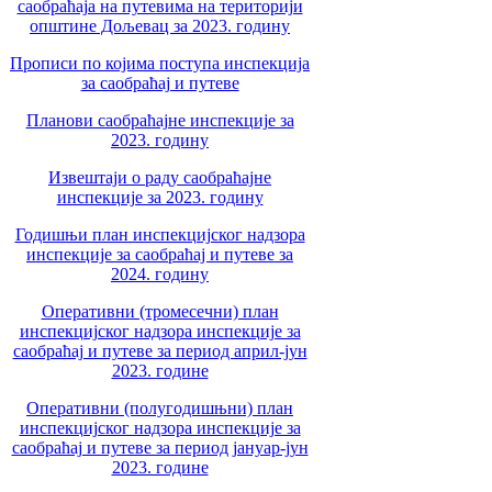
саобраћаја на путевима на територији
општине Дољевац за 2023. годину
Прописи по којима поступа инспекција
за саобраћај и путеве
Планови саобраћајне инспекције за
2023. годину
Извештаји о раду саобраћајне
инспекције за 2023. годину
Годишњи план инспекцијског надзора
инспекције за саобраћај и путеве за
2024. годину
Оперативни (тромесечни) план
инспекцијског надзора инспекције за
саобраћај и путеве за период април-јун
2023. године
Оперативни (полугодишњни) план
инспекцијског надзора инспекције за
саобраћај и путеве за период јануар-јун
2023. године