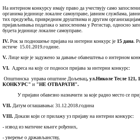
На интерном конкурсу имају право да учествују само запослени
органима јединице локалне самоуправе, јавним службама, јав
тих предузећа, привредним друштвима и другим организацијама
пријављивања података о запосленима у Регистар, односно запо
буџета јединице локалне самоуправе.
IV
.
Рок за подношење пријава на интерни конкурс је
15 дана
. 
истиче 15.01.2019.године.
V
.
Лице које је задужено за давање обавештења о интерном конк
VI
.
Адреса на коју се подноси пријава за интерни конкурс:
Општинска управа општине Дољевац
, ул.Николе Тесле 121,
КОНКУРС"
и
"НЕ ОТВАРАТИ"
.
У пријави обавезно назначити за које радно место се приј
VII
.
Датум оглашавања: 31.12.2018.година
VIII
.
Докази који се прилажу уз пријаву на интерни конкурс:
- извод из матичне књиге рођених,
- уверење о држављанству,