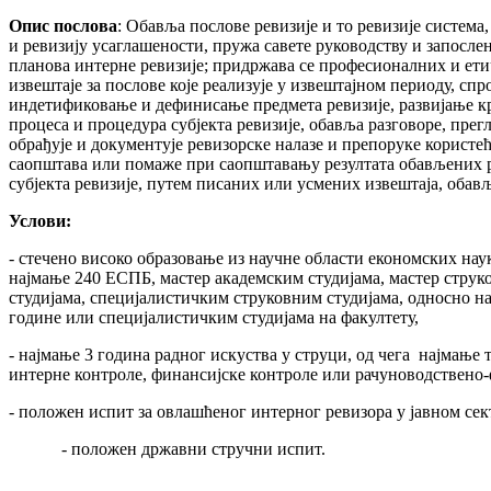
Опис послова
: Обавља послове ревизије и то ревизије система
и ревизију усаглашености, пружа савете руководству и запосл
планова интерне ревизије; придржава се професионалних и ет
извештаје за послове које реализује у извештајном периоду, сп
индетификовање и дефинисање предмета ревизије, развијање кр
процеса и процедура субјекта ревизије, обавља разговоре, прег
обрађује и документује ревизорске налазе и препоруке користећ
саопштава или помаже при саопштавању резултата обављених 
субјекта ревизије, путем писаних или усмених извештаја, обав
Услови:
- стечено високо образовање из научне области економских нау
најмање 240 ЕСПБ, мастер академским студијама, мастер струк
студијама, специјалистичким струковним студијама, односно на
године или специјалистичким студијама на факултету,
- најмање 3 година радног искуства у струци, од чега најмање 
интерне контроле, финансијске контроле или рачуноводствено
- положен испит за овлашћеног интерног ревизора у јавном сек
- положен државни стручни испит.