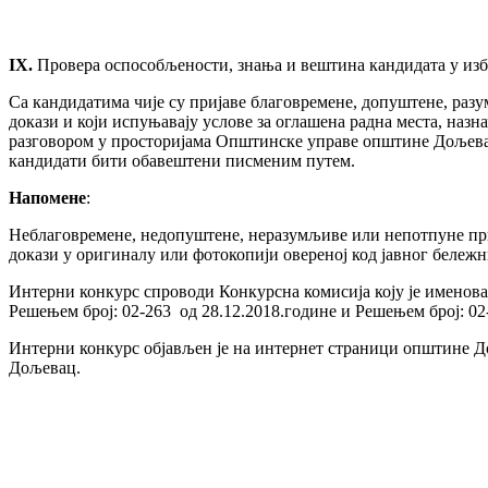
IX
.
Провера оспособљености, знања и вештина кандидата у из
Са кандидатима чије су пријаве благовремене, допуштене, разу
докази и који испуњавају услове за оглашена радна места, наз
разговором у просторијама Општинске управе општине Дољевац
кандидати бити обавештени писменим путем.
Напомене
:
Неблаговремене, недопуштене, неразумљиве или непотпуне при
докази у оригиналу или фотокопији овереној код јавног бележн
Интерни конкурс спроводи Конкурсна комисија коју је имено
Решењем број: 02-263 од 28.12.2018.године и Решењем број: 02-
Интерни конкурс објављен је на интернет страници општине 
Дољевац.