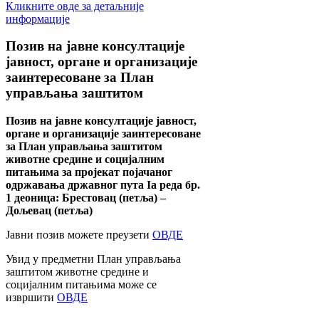
Кликните овде за детаљније
информације
Позив
на јавне консултације
јавност, органе и организације
заинтересоване за План
управљања заштитом
Позив на јавне консултације јавност,
органе и организације заинтересоване
за План управљања заштитом
животне средине и социјалним
питањима за пројекат појачаног
одржавања државног пута Ia реда бр.
1 деоница: Брестовац (петља) –
Дољевац (петља)
Јавни позив можете преузети
ОВДЕ
Увид у предметни План управљања
заштитом животне средине и
социјалним питањима може се
извршити
ОВДЕ