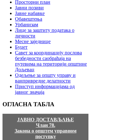
Просторни план
Јавни позиви
Јавне набавке
Обавештења
Урбанизам
Лице за заштиту података о
личности
Месне заједнице
Буџет
Савет за координацију послова
безбедности саобраћаја на
путевима на територији општине
Дољевац
Одељење за општу управу и
ванпривредне делатности
Приступ информацијама од
јавног значаја
ОГЛАСНА
ТАБЛА
ЈАВНО ДОСТАВЉАЊЕ
Члан 78.
Закона о општем управном
поступку