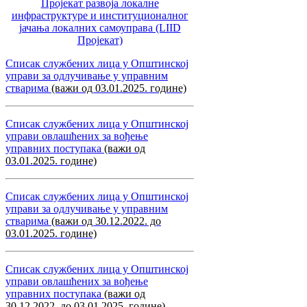
Пројекат развоја локалне
инфраструктуре и институционалног
јачања локалних самоуправa (LIID
Пројекат)
Списак службених лица у Општинској
управи за одлучивање у управним
стварима
(важи од 03.01.2025. године)
Списак службених лица у Општинској
управи овлашћених за вођење
управних поступака
(важи од
03.01.2025. године)
Списак службених лица у Општинској
управи за одлучивање у управним
стварима
(важи од 30.12.2022. до
03.01.2025. године)
Списак службених лица у Општинској
управи овлашћених за вођење
управних поступака
(важи од
30.12.2022. до 03.01.2025. године)