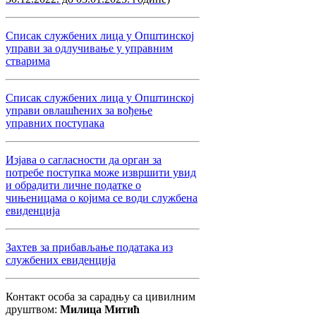
Списак службених лица у Општинској
управи за одлучивање у управним
стварима
Списак службених лица у Општинској
управи овлашћених за вођење
управних поступака
Изјава о сагласности да орган за
потребе поступка може извршити увид
и обрадити личне податке о
чињеницама о којима се води службена
евиденција
Захтев за прибављање података из
службених евиденција
Контакт особа за сарадњу са цивилним
друштвом:
Милица Митић