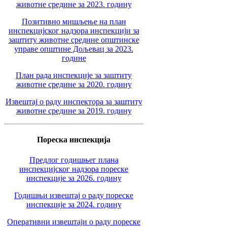
животне средине за 2023. годину
Позитивно мишљење на план
инспекцијског надзора инспекцији за
заштиту животне средине општинске
управе општине Дољевац за 2023.
године
План рада инспекције за заштиту
животне средине за 2020. годину
Извештај о раду инспектора за заштиту
животне средине за 2019. годину
Пореска инспекција
Предлог годишњег плана
инспекцијског надзора пореске
инспекције за 2026. годину
Годишњи извештај о раду пореске
инспекције за 2024. годину
Оперативни извештаји о раду пореске