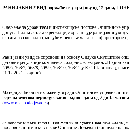
РАНИ ЈАВНИ УВИД одржаће се у трајању од 15 дана, ПОЧ
Одељење за урбанизам и инспекцијске послове Општинске упр
допуна Плана детаљне регулације организује рани јавни увид
сврхом израде плана, могућим решењима за развој просторне ц
Рани јавни увид се спроводи на основу Одлуке Скупштине оп
детаљне регулације комплекса соларних електрана: „Шајиновац 
568/6, 568/7, 568/8, 568/9, 568/10, 568/11 у К.О.Шајиновац, сна
21.12.2021. године).
Материјал ће бити изложен у згради Општинске управе Општин
горе наведеном периоду сваког радног дана од 7 до 15 часов
(
www.opstinadoljevac.rs
).
За давање обавештења о изложеним документима неопходно је 
послове Општинске управе Општине Дољевац (канцеларија бр.