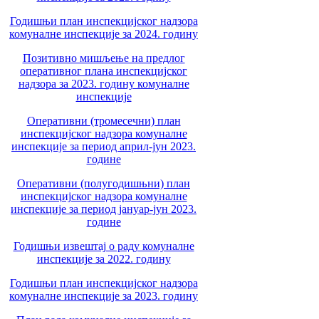
Годишњи план инспекцијског надзора
комуналне инспекције за 2024. годину
Позитивно мишљење на предлог
оперативног плана инспекцијског
надзора за 2023. годину комуналне
инспекције
Оперативни (тромесечни) план
инспекцијског надзора комуналне
инспекције за период април-јун 2023.
године
Оперативни (полугодишњни) план
инспекцијског надзора комуналне
инспекције за период јануар-јун 2023.
године
Годишњи извештај о раду комуналне
инспекције за 2022. годину
Годишњи план инспекцијског надзора
комуналне инспекције за 2023. годину