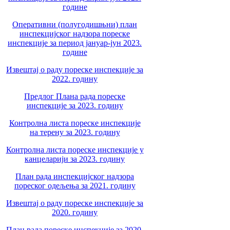
године
Оперативни (полугодишњни) план
инспекцијског надзора пореске
инспекције за период јануар-јун 2023.
године
Извештај о раду пореске инспекције за
2022. годину
Предлог Плана рада пореске
инспекције за 2023. годину
Контролна листа пореске инспекције
на терену за 2023. годину
Контролна листа пореске инспекције у
канцеларији за 2023. годину
План рада инспекцијског надзора
пореског одељења за 2021. годину
Извештај о раду пореске инспекције за
2020. годину
План рада пореске инспекције за 2020.