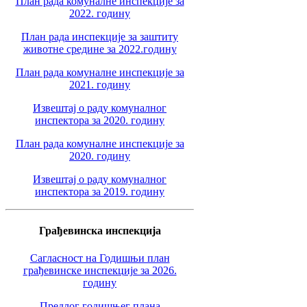
План рада комуналне инспекције за
2022. годину
План рада инспекције за заштиту
животне средине за 2022.годину
План рада комуналне инспекције за
2021. годину
Извештај о раду комуналног
инспектора за 2020. годину
План рада комуналне инспекције за
2020. годину
Извештај о раду комуналног
инспектора за 2019. годину
Грађевинска инспекција
Сагласност на Годишњи план
грађевинске инспекције за 2026.
годину
Предлог годишњег плана