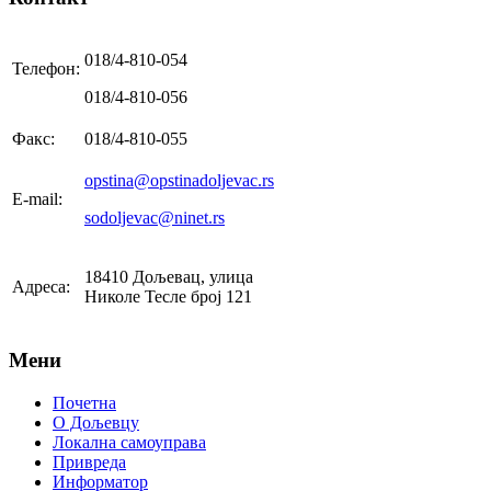
018/4-810-054
Телефон:
018/4-810-056
Факс:
018/4-810-055
opstina@opstinadoljevac.rs
E-mail:
sodoljevac@ninet.rs
18410 Дољевац, улица
Адреса:
Николе Тесле број 121
Мени
Почетна
О Дољевцу
Локална самоуправа
Привреда
Информатор