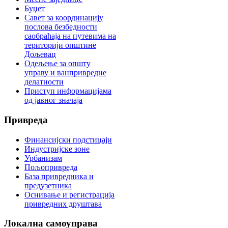
Буџет
Савет за координацију
послова безбедности
саобраћаја на путевима на
територији општине
Дољевац
Одељење за општу
управу и ванпривредне
делатности
Приступ информацијама
од јавног значаја
Привреда
Финансијски подстицаји
Индустријске зоне
Урбанизам
Пољопривреда
База привредника и
предузетника
Оснивање и регистрација
привредних друштава
Локална
самоуправа