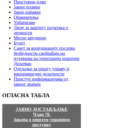
Просторни план
Јавни позиви
Јавне набавке
Обавештења
Урбанизам
Лице за заштиту података о
личности
Месне заједнице
Буџет
Савет за координацију послова
безбедности саобраћаја на
путевима на територији општине
Дољевац
Одељење за општу управу и
ванпривредне делатности
Приступ информацијама од
јавног значаја
ОГЛАСНА
ТАБЛА
ЈАВНО ДОСТАВЉАЊЕ
Члан 78.
Закона о општем управном
поступку