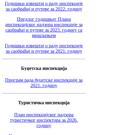
Годишњи извештај о раду инспекције
за саобраћај и путеве за 2022. годину
Предлог годишњег Плана
инспекцијског надзора инспекције за
саобраћај и путеве за 2023. годину са
мишљењем
Годишњи извештај о раду инспекције
за саобраћај и путеве за 2021. годину
Буџетска инспекција
Програм рада буџетске инспекције за
2021. годину
Туристичка инспекција
План инспекцијског надзора
туристичког инспектора за 2026.
годину