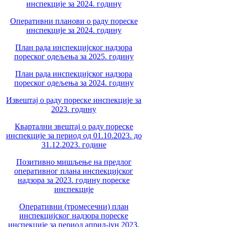
инспекције за 2024. годину
Оперативни планови о раду пореске
инспекције за 2024. годину
План рада инспекцијског надзора
пореског одељења за 2025. годину
План рада инспекцијског надзора
пореског одељења за 2024. годину
Извештај о раду пореске инспекције за
2023. годину
Квартални звештај о раду пореске
инспекције за период од 01.10.2023. до
31.12.2023. године
Позитивно мишљење на предлог
оперативног плана инспекцијског
надзора за 2023. годину пореске
инспекције
Оперативни (тромесечни) план
инспекцијског надзора пореске
инспекције за период април-јун 2023.