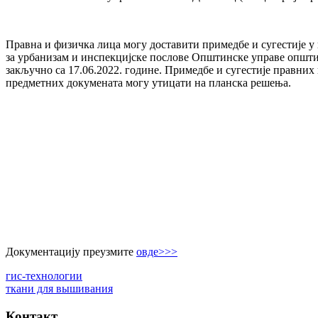
Правна и физичка лица могу доставити примедбе и сугестије
за урбанизам и инспекцијске послове Општинске управе општи
закључно са 17.06.2022. године. Примедбе и сугестије правних
предметних докумената могу утицати на планска решења.
Документацију преузмите
овде>>>
гис-технологии
ткани для вышивания
Контакт