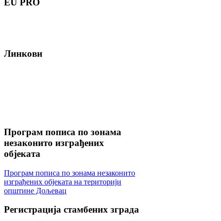
EU
PRO
Линкови
Програм
пописа по зонама
незаконито изграђених
објеката
Програм пописа по зонама незаконито
изграђених објеката на територији
општине Дољевац
Регистрација
стамбених зграда