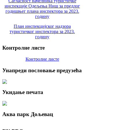
Сагласност начелника туристичке
инспекције Одељења Ниш за предлог
годишњег плана инспектора за 2023.
годину
План инспекцијског надзора
туристичког инспектора за 2023.
годину
Контролне
листе
Контролне листе
Унапреди
пословање предузећа
Укидање
печата
Аква
парк Дољевац