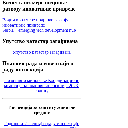
Водич
кроз мере подршке
развоју иновативне привреде
Водич кроз мере подршке развоју
иновативне привреде
Serbia – emerging tech development hub
Упутство
катастар загађивача
Упутство катастар загађивача
Планови
рада и извештаји о
раду инспекција
Позитивно мишљење Координационе
комисије на планове инспекција 2023.
годину
Инспекција за заштиту животне
средине
Годишњи Извештај о раду инспекције