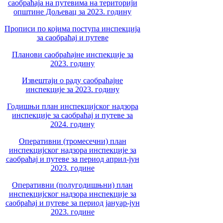
саобраћаја на путевима на територији
општине Дољевац за 2023. годину
Прописи по којима поступа инспекција
за саобраћај и путеве
Планови саобраћајне инспекције за
2023. годину
Извештаји о раду саобраћајне
инспекције за 2023. годину
Годишњи план инспекцијског надзора
инспекције за саобраћај и путеве за
2024. годину
Оперативни (тромесечни) план
инспекцијског надзора инспекције за
саобраћај и путеве за период април-јун
2023. године
Оперативни (полугодишњни) план
инспекцијског надзора инспекције за
саобраћај и путеве за период јануар-јун
2023. године