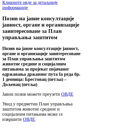
Кликните овде за детаљније
информације
Позив
на јавне консултације
јавност, органе и организације
заинтересоване за План
управљања заштитом
Позив на јавне консултације јавност,
органе и организације заинтересоване
за План управљања заштитом
животне средине и социјалним
питањима за пројекат појачаног
одржавања државног пута Ia реда бр.
1 деоница: Брестовац (петља) –
Дољевац (петља)
Јавни позив можете преузети
ОВДЕ
Увид у предметни План управљања
заштитом животне средине и
социјалним питањима може се
извршити
ОВДЕ