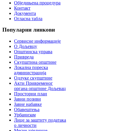
Обједињена процедура
Контакт
Документа
Огласна табла
Популарни
линкови
Сервисне информације
О Дољевцу
Општинска управа
Привреда
Скупштина општине
Локална пореска
администрација
Одлуке скупштине
Акти Привременог
органа општине Дољевац
Просторни план
Јавни позиви
Јавне набавке
Обавештења
Урбанизам
Лице за заштиту података
о личности
Месне заједнице