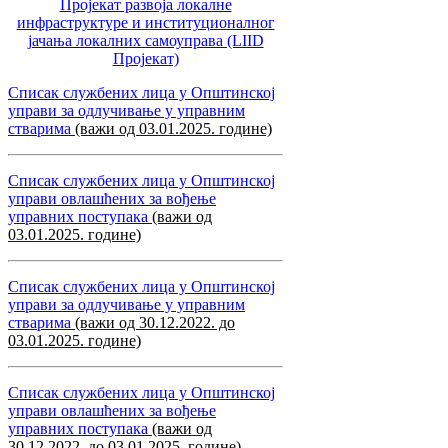
Пројекат развоја локалне
инфраструктуре и институционалног
јачања локалних самоуправa (LIID
Пројекат)
Списак службених лица у Општинској
управи за одлучивање у управним
стварима
(важи од 03.01.2025. године)
Списак службених лица у Општинској
управи овлашћених за вођење
управних поступака
(важи од
03.01.2025. године)
Списак службених лица у Општинској
управи за одлучивање у управним
стварима
(важи од 30.12.2022. до
03.01.2025. године)
Списак службених лица у Општинској
управи овлашћених за вођење
управних поступака
(важи од
30.12.2022. до 03.01.2025. године)