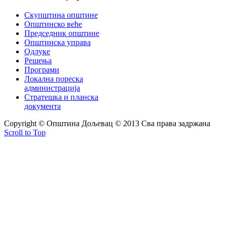
Скупштина општине
Општинско веће
Председник општине
Општинска управа
Одлуке
Решења
Програми
Локална пореска
администрација
Стратешка и планска
документа
Copyright © Oпштина Дољевац © 2013 Сва права задржана
Scroll to Top