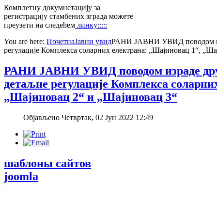
Комплетну докумнетацију за
регистрацију стамбених зграда можете
преузети на следећем
линку:::::
You are here:
Почетна
Јавни увид
РАНИ ЈАВНИ УВИД поводом изр
регулације Комплекса соларних електрана: „Шајиновац 1“, „Ша
РАНИ ЈАВНИ УВИД поводом израдe друг
детаљне регулације Комплекса соларни
„Шајиновац 2“ и „Шајиновац 3“
Објављено Четвртак, 02 Јун 2022 12:49
шаблоны сайтов
joomla