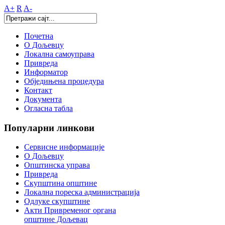
A+
R
A-
Почетна
О Дољевцу
Локална самоуправа
Привреда
Информатор
Обједињена процедура
Контакт
Документа
Огласна табла
Популарни
линкови
Сервисне информације
О Дољевцу
Општинска управа
Привреда
Скупштина општине
Локална пореска администрација
Одлуке скупштине
Акти Привременог органа
општине Дољевац