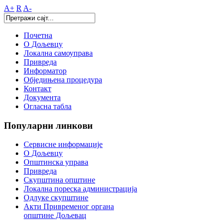
A+
R
A-
Почетна
О Дољевцу
Локална самоуправа
Привреда
Информатор
Обједињена процедура
Контакт
Документа
Огласна табла
Популарни
линкови
Сервисне информације
О Дољевцу
Општинска управа
Привреда
Скупштина општине
Локална пореска администрација
Одлуке скупштине
Акти Привременог органа
општине Дољевац