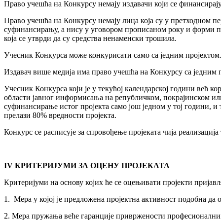
Право учешћа на Конкурсу немају издавачи који се финансирају
Право учешћа на Конкурсу немају лица која су у претходном п
суфинансирању, а нису у уговором прописаном року и форми п
која се утврди да су средства ненаменски трошила.
Учесник Конкурса може конкурисати само са jедним проjектом
Издавач више медија има право учешћа на Конкурсу са једним п
Учесник Конкурса који је у текућој календарској години већ 
области јавног информисања на републичком, покрајинском или
суфинансирање истог пројекта само још једном у тој години, и то
прелази 80% вредности пројекта.
Конкурс се расписује за спровођење пројеката чија реализација т
IV КРИТЕРИЈУМИ ЗА ОЦЕНУ ПРОЈЕКАТА
Критеријуми на основу којих ће се оцењивати пројекти пријав
1. Мера у којој је предложена пројектна активност подобна да 
2. Мера пружања веће гаранције привржености професионални