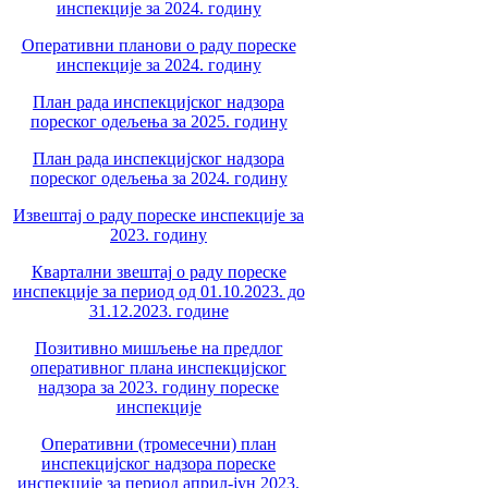
инспекције за 2024. годину
Оперативни планови о раду пореске
инспекције за 2024. годину
План рада инспекцијског надзора
пореског одељења за 2025. годину
План рада инспекцијског надзора
пореског одељења за 2024. годину
Извештај о раду пореске инспекције за
2023. годину
Квартални звештај о раду пореске
инспекције за период од 01.10.2023. до
31.12.2023. године
Позитивно мишљење на предлог
оперативног плана инспекцијског
надзора за 2023. годину пореске
инспекције
Оперативни (тромесечни) план
инспекцијског надзора пореске
инспекције за период април-јун 2023.