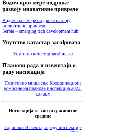
Водич
кроз мере подршке
развоју иновативне привреде
Водич кроз мере подршке развоју
иновативне привреде
Serbia – emerging tech development hub
Упутство
катастар загађивача
Упутство катастар загађивача
Планови
рада и извештаји о
раду инспекција
Позитивно мишљење Координационе
комисије на планове инспекција 2023.
годину
Инспекција за заштиту животне
средине
Годишњи Извештај о раду инспекције