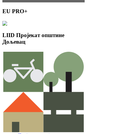
EU
PRO+
LIID
Пројекат општине
Дољевац