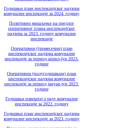
Годишњи план инспекцијског надзора
комуналне инспекције за 2024. годину
Позитивно мишљење на предлог
оперативног плана инспекцијског
надзора за 2023. годину комуналне
инспекције
Оперативни (тромесечни) план
инспекцијског надзора комуналне
инспекције за период април-јун 2023.
године
Оперативни (полугодишњни) план
инспекцијског надзора комуналне
инспекције за период јануар-јун 2023.
године
Годишњи извештај о раду комуналне
инспекције за 2022. годину
Годишњи план инспекцијског надзора
комуналне инспекције за 2023. годину