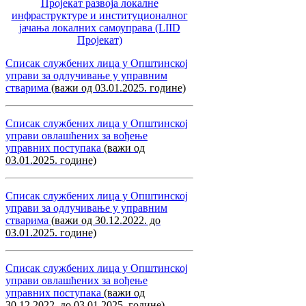
Пројекат развоја локалне
инфраструктуре и институционалног
јачања локалних самоуправa (LIID
Пројекат)
Списак службених лица у Општинској
управи за одлучивање у управним
стварима
(важи од 03.01.2025. године)
Списак службених лица у Општинској
управи овлашћених за вођење
управних поступака
(важи од
03.01.2025. године)
Списак службених лица у Општинској
управи за одлучивање у управним
стварима
(важи од 30.12.2022. до
03.01.2025. године)
Списак службених лица у Општинској
управи овлашћених за вођење
управних поступака
(важи од
30.12.2022. до 03.01.2025. године)