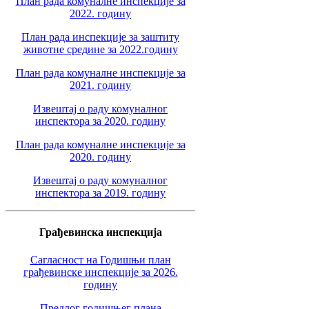
План рада комуналне инспекције за
2022. годину
План рада инспекције за заштиту
животне средине за 2022.годину
План рада комуналне инспекције за
2021. годину
Извештај о раду комуналног
инспектора за 2020. годину
План рада комуналне инспекције за
2020. годину
Извештај о раду комуналног
инспектора за 2019. годину
Грађевинска инспекција
Сагласност на Годишњи план
грађевинске инспекције за 2026.
годину
Предлог годишњег плана