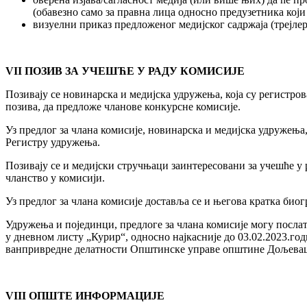
(обавезно само за правна лица односно предузетника који
визуелни приказ предложеног медијског садржаја (трејлер
VII ПОЗИВ ЗА УЧЕШЋЕ У РАДУ КОМИСИЈЕ
Позивају се новинарска и медијска удружења, која су регистро
позива, да предложе чланове конкурсне комисије.
Уз предлог за члана комисије, новинарска и медијска удружења
Регистру удружења.
Позивају се и медијски стручњаци заинтересовани за учешће у 
чланство у комисији.
Уз предлог за члана комисије доставља се и његова кратка биог
Удружења и појединци, предлоге за члана комисије могу послат
у дневном листу „Курир“, односно најкасније до 03.02.2023.го
ванпривредне делатности Општинске управе општине Дољева
VIII ОПШТЕ ИНФОРМАЦИЈЕ