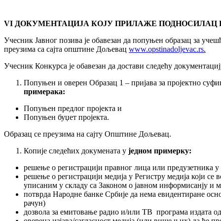
VI ДОКУМЕНТАЦИЈА КОЈУ ПРИЛАЖЕ ПОДНОСИЛАЦ 
Учесник Јавног позива је обавезан да попуњен образац за учеш
преузима са сајта општине Дољевац
www.opstinadoljevac.rs
.
Учесник Конкурса је обавезан да достави следећу документациј
Попуњен и оверен Образац 1 – пријава за пројектно суф
примерака:
Попуњен предлог пројекта и
Попуњен буџет пројекта.
Образац се преузима на сајту Општине Дољевац.
Копије следећих докумената у
једном примерку:
решење о регистрациjи правног лица или предузетника у 
решење о регистрацији медија у Регистру медија који се 
уписаним у складу са Законом о јавном информисанју и м
потврда Народне банке Србије да нема евидентиране осно
рачун)
дозвола за емитовање радио и/или ТВ програма издата од 
оверена изjава/сагласност медија (или више њих) да ће п