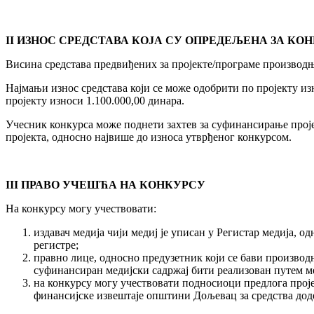
II ИЗНОС СРЕДСТАВА КОЈА СУ ОПРЕДЕЉЕНА ЗА КО
Висина средстава предвиђених за пројекте/програме производње
Најмањи износ средстава који се може одобрити по пројекту изн
пројекту износи 1.100.000,00 динара.
Учесник конкурса може поднети захтев за суфинансирање прој
пројекта, односно највише до износа утврђеног конкурсом.
III ПРАВО УЧЕШЋА НА КОНКУРСУ
На конкурсу могу учествовати:
издавач медија чији медиј је уписан у Регистар медија, о
регистре;
правно лице, односно предузетник који се бави производ
суфинансиран медијски садржај бити реализован путем мед
на конкурсу могу учествовати подносиоци предлога прој
финансијске извештаје општини Дољевац за средства дод