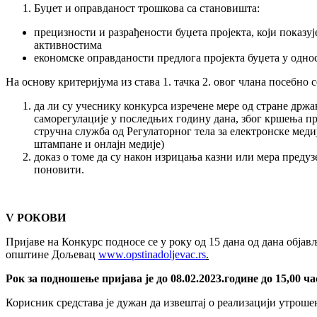
Буџет и оправданост трошкова са становишта:
прецизности и разрађености буџета пројекта, који показу
активностима
економске оправданости предлога пројекта буџета у одно
На основу критеријума из става 1. тачка 2. овог члана посебно с
да ли су учеснику конкурса изречене мере од стране држа
саморегулације у последњих годину дана, због кршења п
стручна служба од Регулаторног тела за електронске медије
штампане и онлајн медије)
доказ о томе да су након изрицања казни или мера предузе
поновити.
V РОКОВИ
Пријаве на Конкурс подносе се у року од 15 дана од дана обј
општине Дољевац
www.opstinadoljevac.rs
.
Рок за подношење пријава је до 08.02.2023.године до 15,00 ча
Корисник средстава је дужан да извештај о реализацији утрошен