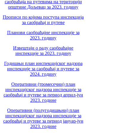
саобраћаја на путевима на територији
општине Дољевац за 2023. годину
Прописи по којима поступа инспекција
за саобраћај и путеве
Планови саобраћајне инспекције за
2023. годину
Извештаји о раду саобраћајне
инспекције за 2023. годину
Годишњи план инспекцијског надзора
инспекције за саобраћај и путеве за
2024. годину
Оперативни (тромесечни) план
инспекцијског надзора инспекције за
саобраћај и путеве за период април-јун
2023. године
Оперативни (полугодишњни) план
инспекцијског надзора инспекције за
саобраћај и путеве за период јануар-јун
2023. године