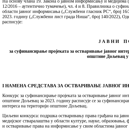
На основу члана 19. Закона о јавном информисању и медијима (
12/2016 – аутентично тумачење), чл. 4 и 8. Правилника о суфин
области јавног информисања („Службени гласник РС“, број 16/
2023. годину („Службени лист града Ниша“, број 140/2022), О
расписује:
Ј А В Н И П 
за суфинансирање пројекaта за остваривање јавног инте
општине Дољевац у 
I НАМЕНА СРЕДСТАВА ЗА ОСТВАРИВАЊЕ ЈАВНОГ И
Конкурс за суфинансирање пројеката за остваривање јавног ин
општине Дољевац за 2023. годину расписује се за суфинансира
интереса на територији општине Дољевац.
Циљеви конкурса: подршка остваривању права грађана на јавно
медијског стваралаштва у области културе, науке, образовања, 
и остваривање права на информисање у свим областима јавног 