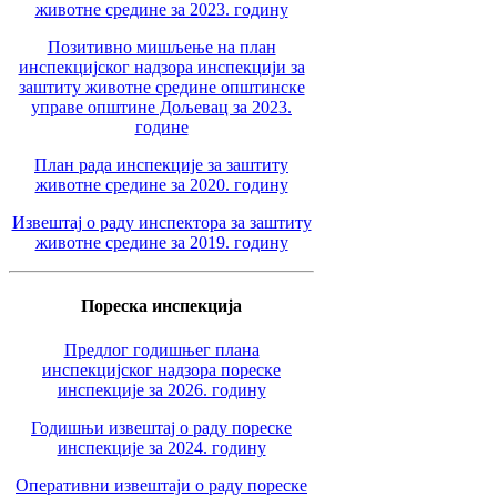
животне средине за 2023. годину
Позитивно мишљење на план
инспекцијског надзора инспекцији за
заштиту животне средине општинске
управе општине Дољевац за 2023.
године
План рада инспекције за заштиту
животне средине за 2020. годину
Извештај о раду инспектора за заштиту
животне средине за 2019. годину
Пореска инспекција
Предлог годишњег плана
инспекцијског надзора пореске
инспекције за 2026. годину
Годишњи извештај о раду пореске
инспекције за 2024. годину
Оперативни извештаји о раду пореске