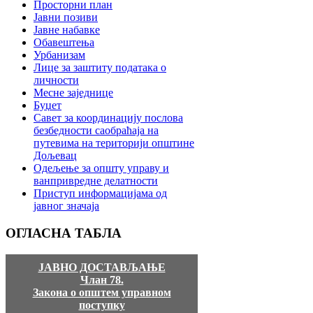
Просторни план
Јавни позиви
Јавне набавке
Обавештења
Урбанизам
Лице за заштиту података о
личности
Месне заједнице
Буџет
Савет за координацију послова
безбедности саобраћаја на
путевима на територији општине
Дољевац
Одељење за општу управу и
ванпривредне делатности
Приступ информацијама од
јавног значаја
ОГЛАСНА
ТАБЛА
ЈАВНО ДОСТАВЉАЊЕ
Члан 78.
Закона о општем управном
поступку