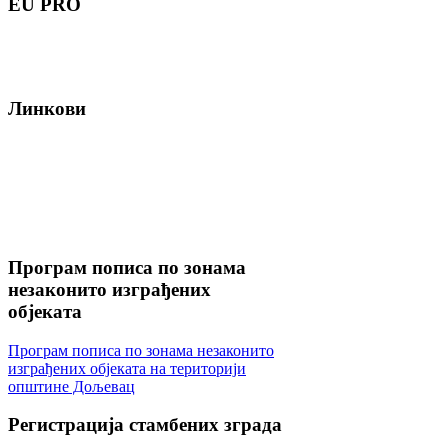
EU
PRO
Линкови
Програм
пописа по зонама
незаконито изграђених
објеката
Програм пописа по зонама незаконито
изграђених објеката на територији
општине Дољевац
Регистрација
стамбених зграда