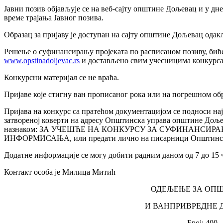
Јавни позив обjављује се на веб-сајту општине Дољевац и у д
време трајања Јавног позива.
Образац за пријаву је доступан на сајту општине Дољевац одакл
Решење о суфинансирању пројеката по расписаном позиву, бић
www.opstinadoljevac.rs
и достављено свим учесницима конкурса 
Конкурсни материјал се не враћа.
Пријаве које стигну ван прописаног рока или на погрешном обр
Пријава на конкурс са пратећом документацијом се подноси најк
затвореној коверти на адресу Општинска управа општине Дољев
назнаком: ЗА УЧЕШЋЕ НА КОНКУРСУ ЗА СУФИНАНСИРА
ИНФОРМИСАЊА, или предати лично на писарници Општинск
Додатне информациjе се могу добити радним даном од 7 до 15 ч
Контакт особа је Милица Митић
ОДЕЉЕЊЕ ЗА ОПШ
И ВАНПРИВРЕДНЕ 
Број: 400 -