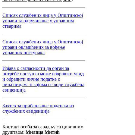
Списак службених лица у Општинској
управи за одлучивање у управним
стварима
Списак службених лица у Општинској
управи овлашћених за вођење
управних поступака
Изјава о сагласности да орган за
потребе поступка може извршити увид
и обрадити личне податке о
чињеницама о којима се води службена
евиденција
Захтев за прибављање података из
службених евиденција
Контакт особа за сарадњу са цивилним
друштвом:
Милица Митић