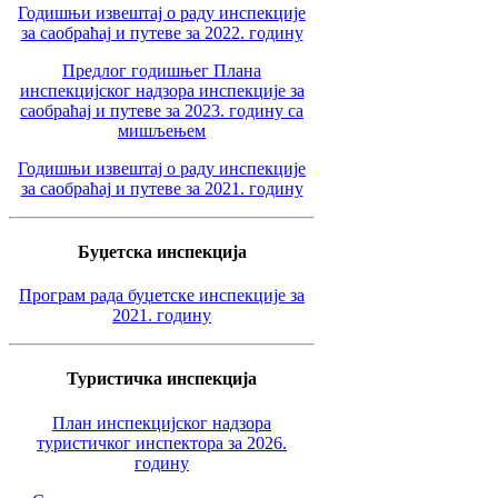
Годишњи извештај о раду инспекције
за саобраћај и путеве за 2022. годину
Предлог годишњег Плана
инспекцијског надзора инспекције за
саобраћај и путеве за 2023. годину са
мишљењем
Годишњи извештај о раду инспекције
за саобраћај и путеве за 2021. годину
Буџетска инспекција
Програм рада буџетске инспекције за
2021. годину
Туристичка инспекција
План инспекцијског надзора
туристичког инспектора за 2026.
годину