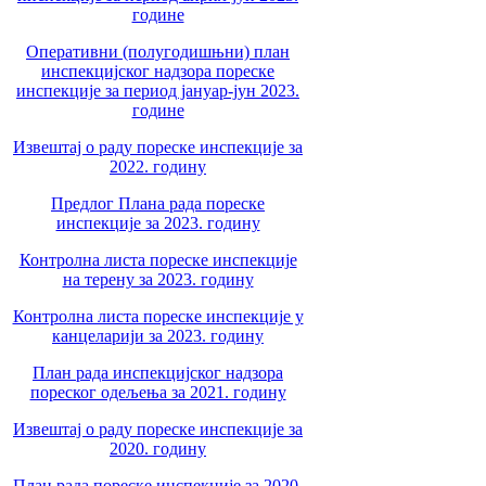
године
Оперативни (полугодишњни) план
инспекцијског надзора пореске
инспекције за период јануар-јун 2023.
године
Извештај о раду пореске инспекције за
2022. годину
Предлог Плана рада пореске
инспекције за 2023. годину
Контролна листа пореске инспекције
на терену за 2023. годину
Контролна листа пореске инспекције у
канцеларији за 2023. годину
План рада инспекцијског надзора
пореског одељења за 2021. годину
Извештај о раду пореске инспекције за
2020. годину
План рада пореске инспекције за 2020.