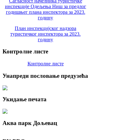
Сагласност начелника туристичке
инспекције Одељења Ниш за предлог
годишњег плана инспектора за 2023.
годину
План инспекцијског надзора
туристичког инспектора за 2023.
годину
Контролне
листе
Контролне листе
Унапреди
пословање предузећа
Укидање
печата
Аква
парк Дољевац