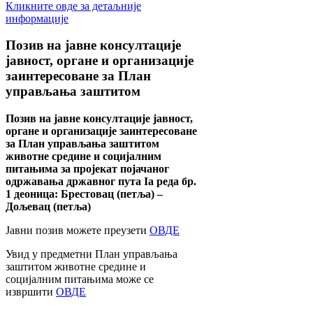
Кликните овде за детаљније
информације
Позив
на јавне консултације
јавност, органе и организације
заинтересоване за План
управљања заштитом
Позив на јавне консултације јавност,
органе и организације заинтересоване
за План управљања заштитом
животне средине и социјалним
питањима за пројекат појачаног
одржавања државног пута Ia реда бр.
1 деоница: Брестовац (петља) –
Дољевац (петља)
Јавни позив можете преузети
ОВДЕ
Увид у предметни План управљања
заштитом животне средине и
социјалним питањима може се
извршити
ОВДЕ