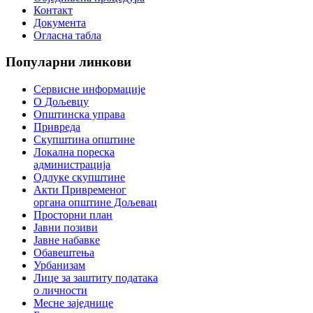
Контакт
Документа
Огласна табла
Популарни
линкови
Сервисне информације
О Дољевцу
Општинска управа
Привреда
Скупштина општине
Локална пореска
администрација
Одлуке скупштине
Акти Привременог
органа општине Дољевац
Просторни план
Јавни позиви
Јавне набавке
Обавештења
Урбанизам
Лице за заштиту података
о личности
Месне заједнице