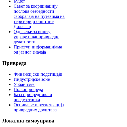
Буџет
Савет за координацију
послова безбедности
саобраћаја на путевима на
територији општине
Дољевац
Одељење за општу
управу и ванпривредне
делатности
Приступ информацијама
од јавног значаја
Привреда
Финансијски подстицаји
Индустријске зоне
Урбанизам
Пољопривреда
База привредника и
предузетника
Оснивање и регистрација
привредних друштава
Локална
самоуправа