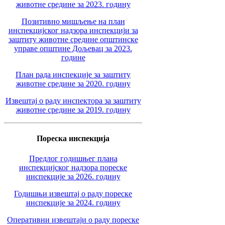
животне средине за 2023. годину
Позитивно мишљење на план
инспекцијског надзора инспекцији за
заштиту животне средине општинске
управе општине Дољевац за 2023.
године
План рада инспекције за заштиту
животне средине за 2020. годину
Извештај о раду инспектора за заштиту
животне средине за 2019. годину
Пореска инспекција
Предлог годишњег плана
инспекцијског надзора пореске
инспекције за 2026. годину
Годишњи извештај о раду пореске
инспекције за 2024. годину
Оперативни извештаји о раду пореске