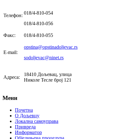
018/4-810-054
Телефон:
018/4-810-056
Факс:
018/4-810-055
opstina@opstinadoljevac.rs
E-mail:
sodoljevac@ninet.rs
18410 Дољевац, улица
Адреса:
Николе Тесле број 121
Мени
Почетна
О Дољевцу
Локална самоуправа
Привреда
Информатор
Обједињена процедура