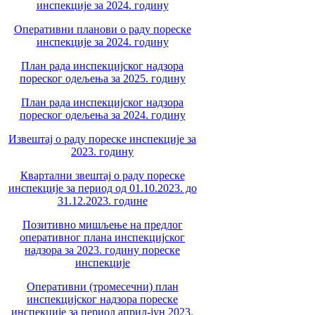
инспекције за 2024. годину
Оперативни планови о раду пореске
инспекције за 2024. годину
План рада инспекцијског надзора
пореског одељења за 2025. годину
План рада инспекцијског надзора
пореског одељења за 2024. годину
Извештај о раду пореске инспекције за
2023. годину
Квартални звештај о раду пореске
инспекције за период од 01.10.2023. до
31.12.2023. године
Позитивно мишљење на предлог
оперативног плана инспекцијског
надзора за 2023. годину пореске
инспекције
Оперативни (тромесечни) план
инспекцијског надзора пореске
инспекције за период април-јун 2023.