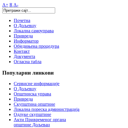
A+
R
A-
Почетна
О Дољевцу
Локална самоуправа
Привреда
Информатор
Обједињена процедура
Контакт
Документа
Огласна табла
Популарни
линкови
Сервисне информације
О Дољевцу
Општинска управа
Привреда
Скупштина општине
Локална пореска администрација
Одлуке скупштине
Акти Привременог органа
општине Дољевац