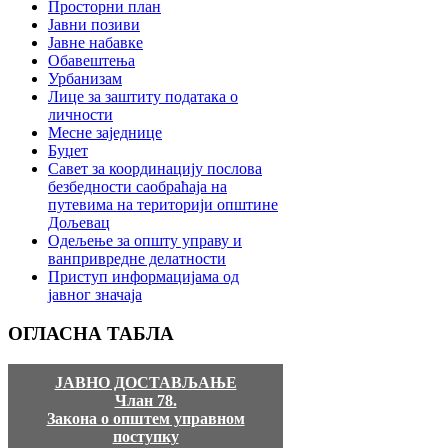
Просторни план
Јавни позиви
Јавне набавке
Обавештења
Урбанизам
Лице за заштиту података о
личности
Месне заједнице
Буџет
Савет за координацију послова
безбедности саобраћаја на
путевима на територији општине
Дољевац
Одељење за општу управу и
ванпривредне делатности
Приступ информацијама од
јавног значаја
ОГЛАСНА
ТАБЛА
ЈАВНО ДОСТАВЉАЊЕ
Члан 78.
Закона о општем управном
поступку