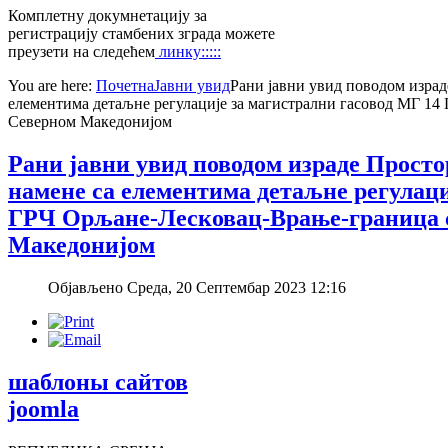
Комплетну докумнетацију за
регистрацију стамбених зграда можете
преузети на следећем
линку:::::
You are here:
Почетна
Јавни увид
Рани јавни увид поводом израд
елементима детаљне регулације за магистрални гасовод МГ 1
Северном Македонијом
Рани јавни увид поводом израде Просто
намене са елементима детаљне регулаци
ГРЧ Орљане-Лесковац-Врање-граница 
Македонијом
Објављено Среда, 20 Септембар 2023 12:16
шаблоны сайтов
joomla