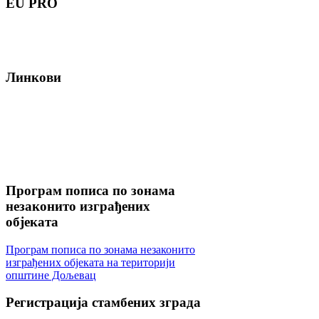
EU
PRO
Линкови
Програм
пописа по зонама
незаконито изграђених
објеката
Програм пописа по зонама незаконито
изграђених објеката на територији
општине Дољевац
Регистрација
стамбених зграда