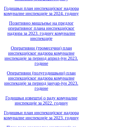
Годишњи план инспекцијског надзора
комуналне инспекције за 2024. годину
Позитивно мишљење на предлог
оперативног плана инспекцијског
надзора за 2023. годину комуналне
инспекције
Оперативни (тромесечни) план
инспекцијског надзора комуналне
инспекције за период април-јун 2023.
године
Оперативни (полугодишњни) план
инспекцијског надзора комуналне
инспекције за период јануар-јун 2023.
године
Годишњи извештај о раду комуналне
инспекције за 2022. годину
Годишњи план инспекцијског надзора
комуналне инспекције за 2023. годину