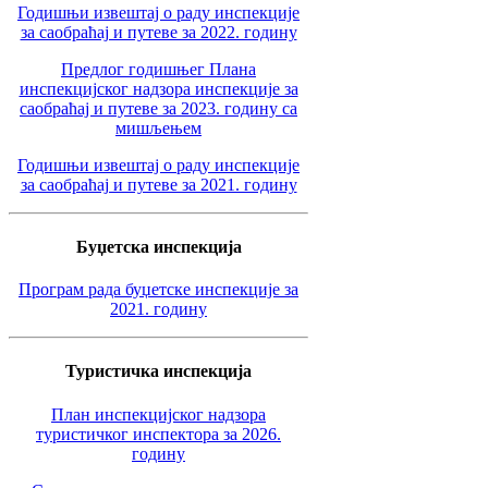
Годишњи извештај о раду инспекције
за саобраћај и путеве за 2022. годину
Предлог годишњег Плана
инспекцијског надзора инспекције за
саобраћај и путеве за 2023. годину са
мишљењем
Годишњи извештај о раду инспекције
за саобраћај и путеве за 2021. годину
Буџетска инспекција
Програм рада буџетске инспекције за
2021. годину
Туристичка инспекција
План инспекцијског надзора
туристичког инспектора за 2026.
годину