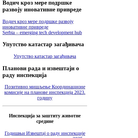
Водич
кроз мере подршке
развоју иновативне привреде
Водич кроз мере подршке развоју
иновативне привреде
Serbia – emerging tech development hub
Упутство
катастар загађивача
Упутство катастар загађивача
Планови
рада и извештаји о
раду инспекција
Позитивно мишљење Координационе
комисије на планове инспекција 2023.
годину
Инспекција за заштиту животне
средине
Годишњи Извештај о раду инспекције