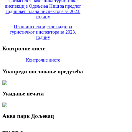
Сагласност начелника туристичке
инспекције Одељења Ниш за предлог
годишњег плана инспектора за 2023.
годину
План инспекцијског надзора
туристичког инспектора за 2023.
годину
Контролне
листе
Контролне листе
Унапреди
пословање предузећа
Укидање
печата
Аква
парк Дољевац