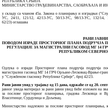
РЕПУБЛИКА СРБИЈА
МИНИСТАРСТВО ГРАЂЕВИНАРСТВА, САОБРАЋАЈА И И
у складу са чланом 45а. Закона о планирању и изградњи ("Служ
УС, 24/11, 121/12, 42/13-УС, 50/13-УС, 98/13-УС, 132/14, 1
62/23) оглашава
РАНИ ЈАВНИ
ПОВОДОМ ИЗРАДЕ ПРОСТОРНОГ ПЛАНА ПОДРУЧЈА 
РЕГУЛАЦИЈЕ ЗА МАГИСТРАЛНИ ГАСОВОД МГ 14 Г
РЕПУБЛИКОМ СЕВЕРН
Одлука о изради Просторног плана подручја подручја по
магистрални гасовод МГ 14 ГРЧ Орљане-Лесковац-Врање-грани
у "Службеном гласнику Републике Србије", број 42/23.
Рани јавни увид у трајању од 15 дана, одржаће се од 20. септ
јавног увида материјал за рани јавни увид биће изложен на 
за послове просторног планирања, градова Лесковца и В
Власотинце, Сурдулица и Дољевац.
Министарство надлежно за послове просторног планирања, ка