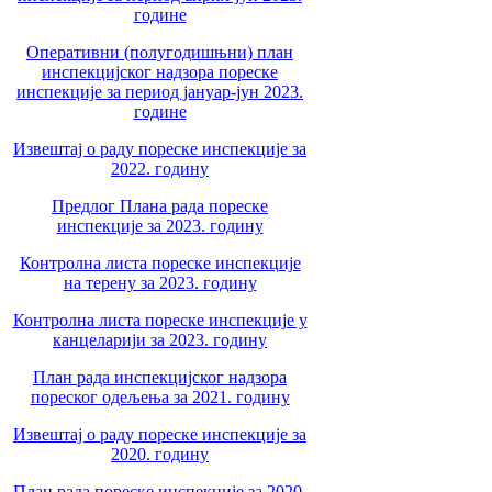
године
Оперативни (полугодишњни) план
инспекцијског надзора пореске
инспекције за период јануар-јун 2023.
године
Извештај о раду пореске инспекције за
2022. годину
Предлог Плана рада пореске
инспекције за 2023. годину
Контролна листа пореске инспекције
на терену за 2023. годину
Контролна листа пореске инспекције у
канцеларији за 2023. годину
План рада инспекцијског надзора
пореског одељења за 2021. годину
Извештај о раду пореске инспекције за
2020. годину
План рада пореске инспекције за 2020.