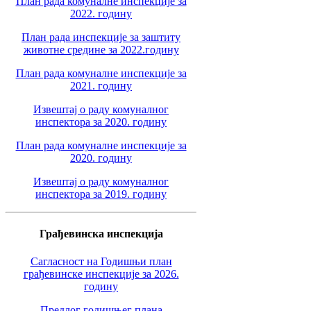
План рада комуналне инспекције за
2022. годину
План рада инспекције за заштиту
животне средине за 2022.годину
План рада комуналне инспекције за
2021. годину
Извештај о раду комуналног
инспектора за 2020. годину
План рада комуналне инспекције за
2020. годину
Извештај о раду комуналног
инспектора за 2019. годину
Грађевинска инспекција
Сагласност на Годишњи план
грађевинске инспекције за 2026.
годину
Предлог годишњег плана