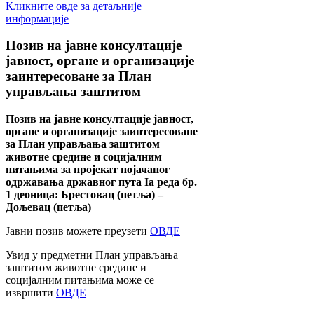
Кликните овде за детаљније
информације
Позив
на јавне консултације
јавност, органе и организације
заинтересоване за План
управљања заштитом
Позив на јавне консултације јавност,
органе и организације заинтересоване
за План управљања заштитом
животне средине и социјалним
питањима за пројекат појачаног
одржавања државног пута Ia реда бр.
1 деоница: Брестовац (петља) –
Дољевац (петља)
Јавни позив можете преузети
ОВДЕ
Увид у предметни План управљања
заштитом животне средине и
социјалним питањима може се
извршити
ОВДЕ