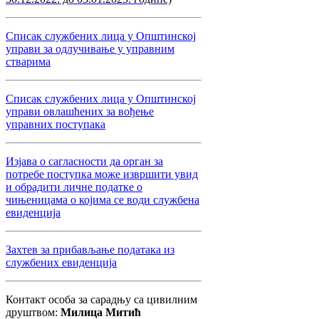
Списак службених лица у Општинској
управи за одлучивање у управним
стварима
Списак службених лица у Општинској
управи овлашћених за вођење
управних поступака
Изјава о сагласности да орган за
потребе поступка може извршити увид
и обрадити личне податке о
чињеницама о којима се води службена
евиденција
Захтев за прибављање података из
службених евиденција
Контакт особа за сарадњу са цивилним
друштвом:
Милица Митић