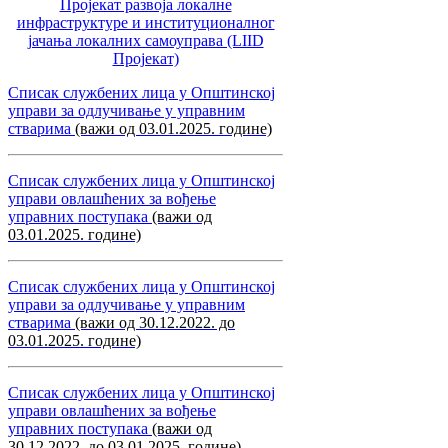
Пројекат развоја локалне
инфраструктуре и институционалног
јачања локалних самоуправa (LIID
Пројекат)
Списак службених лица у Општинској
управи за одлучивање у управним
стварима
(важи од 03.01.2025. године)
Списак службених лица у Општинској
управи овлашћених за вођење
управних поступака
(важи од
03.01.2025. године)
Списак службених лица у Општинској
управи за одлучивање у управним
стварима
(важи од 30.12.2022. до
03.01.2025. године)
Списак службених лица у Општинској
управи овлашћених за вођење
управних поступака
(важи од
30.12.2022. до 03.01.2025. године)