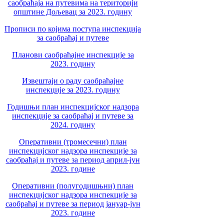
саобраћаја на путевима на територији
општине Дољевац за 2023. годину
Прописи по којима поступа инспекција
за саобраћај и путеве
Планови саобраћајне инспекције за
2023. годину
Извештаји о раду саобраћајне
инспекције за 2023. годину
Годишњи план инспекцијског надзора
инспекције за саобраћај и путеве за
2024. годину
Оперативни (тромесечни) план
инспекцијског надзора инспекције за
саобраћај и путеве за период април-јун
2023. године
Оперативни (полугодишњни) план
инспекцијског надзора инспекције за
саобраћај и путеве за период јануар-јун
2023. године