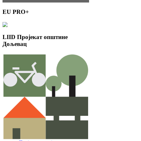
EU
PRO+
LIID
Пројекат општине
Дољевац