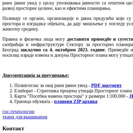
рани јавни увид у циљу упознавања јавности са општим ци
развој просторне целине, као и ефектима планирања.
Позивају се органи, организације и јавна предузећа који с
простора и изградњу објеката, да дају мишљење у погледу ус
животну средину.
Правна и физичка лица могу
доставити примедбе и сугест
саобраћаја и инфраструктуре Сектору за просторно плани
Београд
закључно са 4. октобром 2023. године
. Примедбе и
носилац израде измена и допуна Просторног плана могу утица
Документација за преузимање:
Позив/оглас за овај рани јавни увид -
PDF документ
Елаборат - Стратешка процена утицаја Просторног плана 
Карта "Посебна намена простора" у размери 1:100.000 -
J
Граница обухвата -
планови ZIP архива
гис-технологии
ткани для вышивания
Контакт