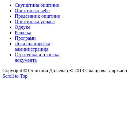
Скупштина општине
Општинско веће
Председник општине
Општинска управа
Одлуке
Решења
Програми
Локална пореска
администрација
Стратешка и планска
документа
Copyright © Oпштина Дољевац © 2013 Сва права задржана
Scroll to Top