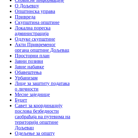
Сервисне информације
О Дољевцу
Општинска управа
Привреда
Скупштина општине
Локална пореска
администрација
Одлуке скупштине
Акти Привременог
органа општине Дољевац
Просторни план
Јавни позиви
Јавне набавке
Обавештења
Урбанизам
Лице за заштиту података
о личности
Месне заједнице
Буџет
Савет за координацију
послова безбедности
саобраћаја на путевима на
територији општине
Дољевац
Одељење за општу