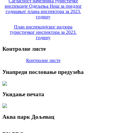
Сагласност начелника туристичке
инспекције Одељења Ниш за предлог
годишњег плана инспектора за 2023.
годину
План инспекцијског надзора
туристичког инспектора за 2023.
годину
Контролне
листе
Контролне листе
Унапреди
пословање предузећа
Укидање
печата
Аква
парк Дољевац