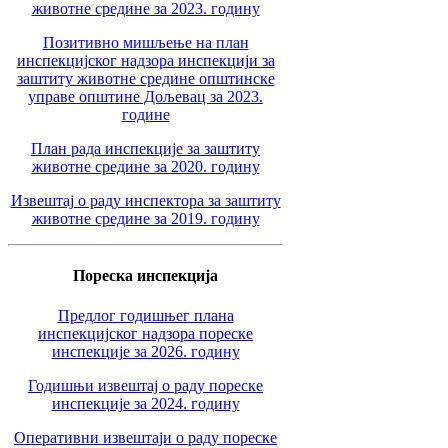
животне средине за 2023. годину
Позитивно мишљење на план
инспекцијског надзора инспекцији за
заштиту животне средине општинске
управе општине Дољевац за 2023.
године
План рада инспекције за заштиту
животне средине за 2020. годину
Извештај о раду инспектора за заштиту
животне средине за 2019. годину
Пореска инспекција
Предлог годишњег плана
инспекцијског надзора пореске
инспекције за 2026. годину
Годишњи извештај о раду пореске
инспекције за 2024. годину
Оперативни извештаји о раду пореске