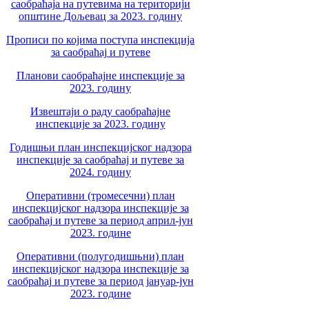
саобраћаја на путевима на територији
општине Дољевац за 2023. годину
Прописи по којима поступа инспекција
за саобраћај и путеве
Планови саобраћајне инспекције за
2023. годину
Извештаји о раду саобраћајне
инспекције за 2023. годину
Годишњи план инспекцијског надзора
инспекције за саобраћај и путеве за
2024. годину
Оперативни (тромесечни) план
инспекцијског надзора инспекције за
саобраћај и путеве за период април-јун
2023. године
Оперативни (полугодишњни) план
инспекцијског надзора инспекције за
саобраћај и путеве за период јануар-јун
2023. године