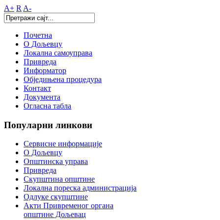
A+
R
A-
Почетна
О Дољевцу
Локална самоуправа
Привреда
Информатор
Обједињена процедура
Контакт
Документа
Огласна табла
Популарни
линкови
Сервисне информације
О Дољевцу
Општинска управа
Привреда
Скупштина општине
Локална пореска администрација
Одлуке скупштине
Акти Привременог органа
општине Дољевац