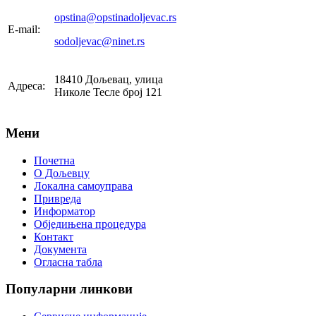
opstina@opstinadoljevac.rs
E-mail:
sodoljevac@ninet.rs
18410 Дољевац, улица
Адреса:
Николе Тесле број 121
Мени
Почетна
О Дољевцу
Локална самоуправа
Привреда
Информатор
Обједињена процедура
Контакт
Документа
Огласна табла
Популарни
линкови