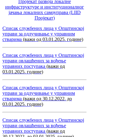
Пројекат развоја локалне
инфраструктуре и институционалног
јачања локалних самоуправa (LIID
Пројекат)
Списак службених лица у Општинској
управи за одлучивање у управним
стварима
(важи од 03.01.2025. године)
Списак службених лица у Општинској
управи овлашћених за вођење
управних поступака
(важи од
03.01.2025. године)
Списак службених лица у Општинској
управи за одлучивање у управним
стварима
(важи од 30.12.2022. до
03.01.2025. године)
Списак службених лица у Општинској
управи овлашћених за вођење
управних поступака
(важи од
30.12.2022. до 03.01.2025. године)