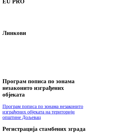
EU
PRO
Линкови
Програм
пописа по зонама
незаконито изграђених
објеката
Програм пописа по зонама незаконито
изграђених објеката на територији
општине Дољевац
Регистрација
стамбених зграда