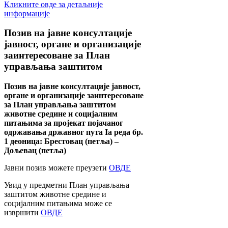
Кликните овде за детаљније
информације
Позив
на јавне консултације
јавност, органе и организације
заинтересоване за План
управљања заштитом
Позив на јавне консултације јавност,
органе и организације заинтересоване
за План управљања заштитом
животне средине и социјалним
питањима за пројекат појачаног
одржавања државног пута Ia реда бр.
1 деоница: Брестовац (петља) –
Дољевац (петља)
Јавни позив можете преузети
ОВДЕ
Увид у предметни План управљања
заштитом животне средине и
социјалним питањима може се
извршити
ОВДЕ