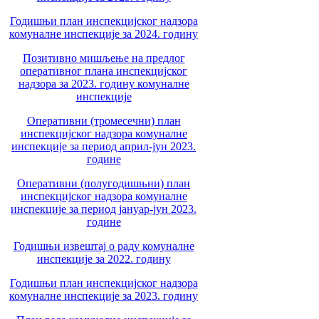
Годишњи план инспекцијског надзора
комуналне инспекције за 2024. годину
Позитивно мишљење на предлог
оперативног плана инспекцијског
надзора за 2023. годину комуналне
инспекције
Оперативни (тромесечни) план
инспекцијског надзора комуналне
инспекције за период април-јун 2023.
године
Оперативни (полугодишњни) план
инспекцијског надзора комуналне
инспекције за период јануар-јун 2023.
године
Годишњи извештај о раду комуналне
инспекције за 2022. годину
Годишњи план инспекцијског надзора
комуналне инспекције за 2023. годину