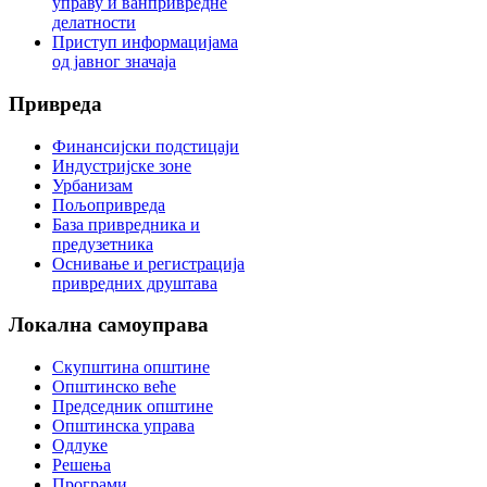
управу и ванпривредне
делатности
Приступ информацијама
од јавног значаја
Привреда
Финансијски подстицаји
Индустријске зоне
Урбанизам
Пољопривреда
База привредника и
предузетника
Оснивање и регистрација
привредних друштава
Локална
самоуправа
Скупштина општине
Општинско веће
Председник општине
Општинска управа
Одлуке
Решења
Програми