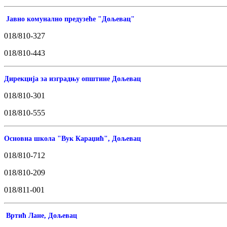
Јавно комунално предузеће "Дољевац"
018/810-327
018/810-443
Дирекција за изградњу општине Дољевац
018/810-301
018/810-555
Основна школа "Вук Караџић", Дољевац
018/810-712
018/810-209
018/811-001
Вртић Лане, Дољевац