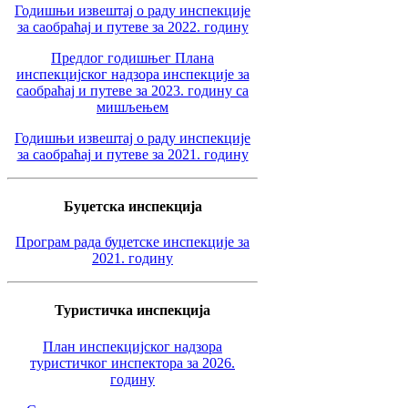
Годишњи извештај о раду инспекције
за саобраћај и путеве за 2022. годину
Предлог годишњег Плана
инспекцијског надзора инспекције за
саобраћај и путеве за 2023. годину са
мишљењем
Годишњи извештај о раду инспекције
за саобраћај и путеве за 2021. годину
Буџетска инспекција
Програм рада буџетске инспекције за
2021. годину
Туристичка инспекција
План инспекцијског надзора
туристичког инспектора за 2026.
годину