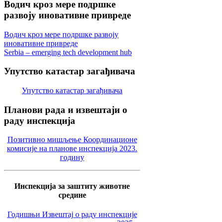
Водич
кроз мере подршке
развоју иновативне привреде
Водич кроз мере подршке развоју
иновативне привреде
Serbia – emerging tech development hub
Упутство
катастар загађивача
Упутство катастар загађивача
Планови
рада и извештаји о
раду инспекција
Позитивно мишљење Координационе
комисије на планове инспекција 2023.
годину
Инспекција за заштиту животне
средине
Годишњи Извештај о раду инспекције