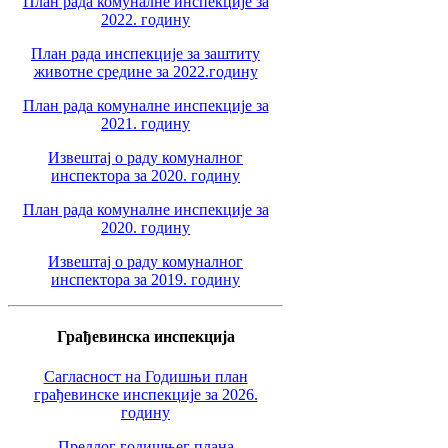
План рада комуналне инспекције за
2022. годину
План рада инспекције за заштиту
животне средине за 2022.годину
План рада комуналне инспекције за
2021. годину
Извештај о раду комуналног
инспектора за 2020. годину
План рада комуналне инспекције за
2020. годину
Извештај о раду комуналног
инспектора за 2019. годину
Грађевинска инспекција
Сагласност на Годишњи план
грађевинске инспекције за 2026.
годину
Предлог годишњег плана