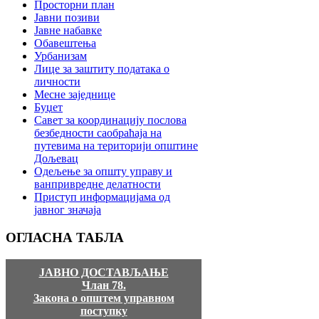
Просторни план
Јавни позиви
Јавне набавке
Обавештења
Урбанизам
Лице за заштиту података о
личности
Месне заједнице
Буџет
Савет за координацију послова
безбедности саобраћаја на
путевима на територији општине
Дољевац
Одељење за општу управу и
ванпривредне делатности
Приступ информацијама од
јавног значаја
ОГЛАСНА
ТАБЛА
ЈАВНО ДОСТАВЉАЊЕ
Члан 78.
Закона о општем управном
поступку