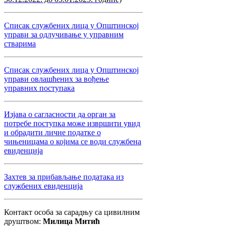
Списак службених лица у Општинској
управи за одлучивање у управним
стварима
Списак службених лица у Општинској
управи овлашћених за вођење
управних поступака
Изјава о сагласности да орган за
потребе поступка може извршити увид
и обрадити личне податке о
чињеницама о којима се води службена
евиденција
Захтев за прибављање података из
службених евиденција
Контакт особа за сарадњу са цивилним
друштвом:
Милица Митић