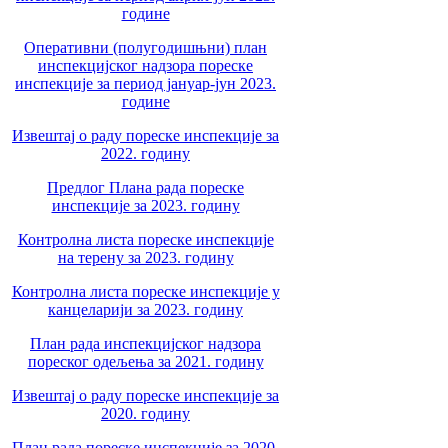
године
Оперативни (полугодишњни) план
инспекцијског надзора пореске
инспекције за период јануар-јун 2023.
године
Извештај о раду пореске инспекције за
2022. годину
Предлог Плана рада пореске
инспекције за 2023. годину
Контролна листа пореске инспекције
на терену за 2023. годину
Контролна листа пореске инспекције у
канцеларији за 2023. годину
План рада инспекцијског надзора
пореског одељења за 2021. годину
Извештај о раду пореске инспекције за
2020. годину
План рада пореске инспекције за 2020.