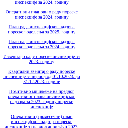
инспекције за 2024. годину
Оперативни планови о раду пореске
инспекције за 2024. годину
План рада инспекцијског надзора
пореског одељења за 2025. годину
План рада инспекцијског надзора
пореског одељења за 2024. годину
Извештај о раду пореске инспекције за
2023. годину
Квартални звештај о раду пореске
инспекције за период од 01.10.2023. до
31.12.2023. године
Позитивно мишљење на предлог
оперативног плана инспекцијског
надзора за 2023. годину пореске
инспекције
Оперативни (тромесечни) план
инспекцијског надзора пореске
инспекције за период април-јун 2023.