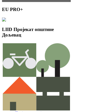
EU
PRO+
LIID
Пројекат општине
Дољевац