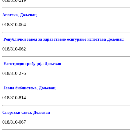
018/810-219
Апотека, Дољевац
018/810-064
Републички завод за здравствено осигурање испостава Дољевац
018/810-062
Електродистрибуција Дољевац
018/810-276
Јавна библиотека, Дољевац
018/810-814
Спортски савез, Дољевац
018/810-067