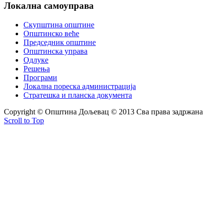
Локална
самоуправа
Скупштина општине
Општинско веће
Председник општине
Општинска управа
Одлуке
Решења
Програми
Локална пореска администрација
Стратешка и планска документа
Copyright © Oпштина Дољевац © 2013 Сва права задржана
Scroll to Top