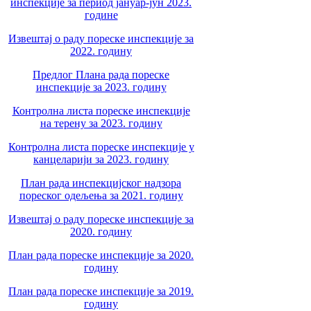
инспекције за период јануар-јун 2023.
године
Извештај о раду пореске инспекције за
2022. годину
Предлог Плана рада пореске
инспекције за 2023. годину
Контролна листа пореске инспекције
на терену за 2023. годину
Контролна листа пореске инспекције у
канцеларији за 2023. годину
План рада инспекцијског надзора
пореског одељења за 2021. годину
Извештај о раду пореске инспекције за
2020. годину
План рада пореске инспекције за 2020.
годину
План рада пореске инспекције за 2019.
годину