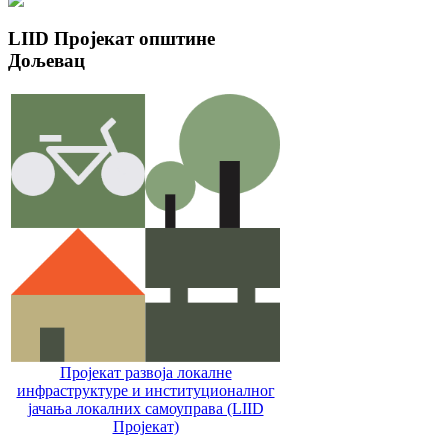
LIID
Пројекат општине
Дољевац
Пројекат развоја локалне
инфраструктуре и институционалног
јачања локалних самоуправa (LIID
Пројекат)