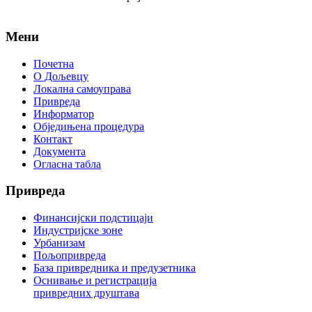
Мени
Почетна
О Дољевцу
Локална самоуправа
Привреда
Информатор
Обједињена процедура
Контакт
Документа
Огласна табла
Привреда
Финансијски подстицаји
Индустријске зоне
Урбанизам
Пољопривреда
База привредника и предузетника
Оснивање и регистрација
привредних друштава