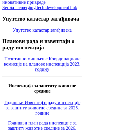
иновативне привреде
Serbia – emerging tech development hub
Упутство
катастар загађивача
Упутство катастар загађивача
Планови
рада и извештаји о
раду инспекција
Позитивно мишљење Координационе
комисије на планове инспекција 2023.
годину
Инспекција за заштиту животне
средине
Годишњи Извештај о раду инспекције
за заштиту животне средине за 2025.
године
Годишњи план рада инспекције за
заштиту животне средине за 2026.