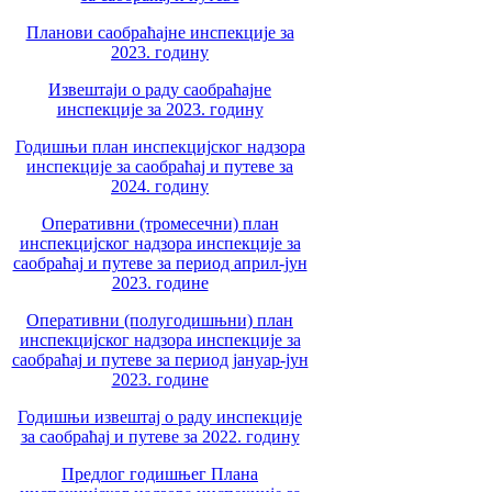
Планови саобраћајне инспекције за
2023. годину
Извештаји о раду саобраћајне
инспекције за 2023. годину
Годишњи план инспекцијског надзора
инспекције за саобраћај и путеве за
2024. годину
Оперативни (тромесечни) план
инспекцијског надзора инспекције за
саобраћај и путеве за период април-јун
2023. године
Оперативни (полугодишњни) план
инспекцијског надзора инспекције за
саобраћај и путеве за период јануар-јун
2023. године
Годишњи извештај о раду инспекције
за саобраћај и путеве за 2022. годину
Предлог годишњег Плана