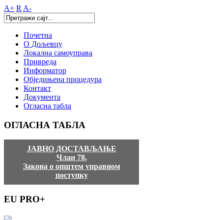
A+
R
A-
Почетна
О Дољевцу
Локална самоуправа
Привреда
Информатор
Обједињена процедура
Контакт
Документа
Огласна табла
ОГЛАСНА
ТАБЛА
ЈАВНО ДОСТАВЉАЊЕ
Члан 78.
Закона о општем управном
поступку
EU
PRO+