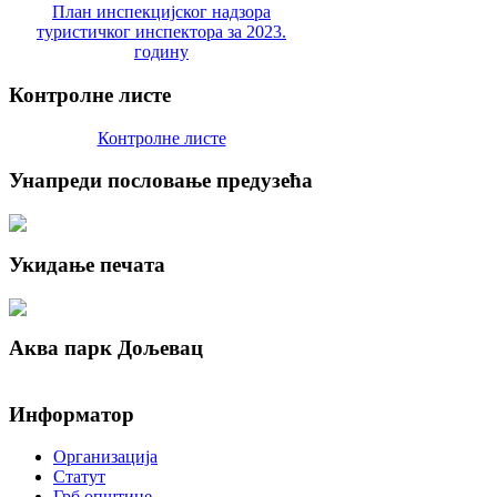
План инспекцијског надзора
туристичког инспектора за 2023.
годину
Контролне
листе
Контролне листе
Унапреди
пословање предузећа
Укидање
печата
Аква
парк Дољевац
Информатор
Организација
Статут
Грб општине