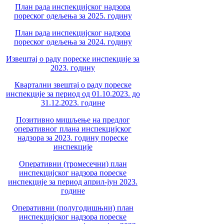
План рада инспекцијског надзора
пореског одељења за 2025. годину
План рада инспекцијског надзора
пореског одељења за 2024. годину
Извештај о раду пореске инспекције за
2023. годину
Квартални звештај о раду пореске
инспекције за период од 01.10.2023. до
31.12.2023. године
Позитивно мишљење на предлог
оперативног плана инспекцијског
надзора за 2023. годину пореске
инспекције
Оперативни (тромесечни) план
инспекцијског надзора пореске
инспекције за период април-јун 2023.
године
Оперативни (полугодишњни) план
инспекцијског надзора пореске