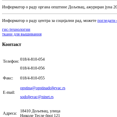
Информатор о раду органа општине Дољевац, ажуриран јуна 20
Информатор о раду центра за социјални рад, можете
погледати
гис-технологии
ткани для вышивания
Контакт
018/4-810-054
Телефон:
018/4-810-056
Факс:
018/4-810-055
opstina@opstinadoljevac.rs
E-mail:
sodoljevac@ninet.rs
18410 Дољевац, улица
Адреса:
Николе Тесле број 121