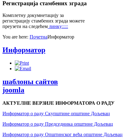
Регистрација
стамбених зграда
Комплетну докумнетацију за
регистрацију стамбених зграда можете
преузети на следећем
линку:::::
You are here:
Почетна
Информатор
Информатор
шаблоны сайтов
joomla
АКТУЕЛНЕ ВЕРЗИЈЕ ИНФОРМАТОРА О РАДУ
Информатор о раду Скупштине општине Дољевац
Информатор о раду Председника општине Дољевац
Информатор о раду Општинског већа општине Дољевац