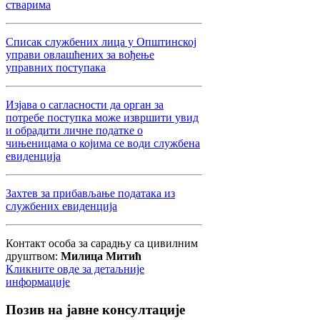
стварима
Списак службених лица у Општинској
управи овлашћених за вођење
управних поступака
Изјава о сагласности да орган за
потребе поступка може извршити увид
и обрадити личне податке о
чињеницама о којима се води службена
евиденција
Захтев за прибављање података из
службених евиденција
Контакт особа за сарадњу са цивилним
друштвом:
Милица Митић
Кликните овде за детаљније
информације
Позив
на јавне консултације