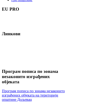
EU
PRO
Линкови
Програм
пописа по зонама
незаконито изграђених
објеката
Програм пописа по зонама незаконито
изграђених објеката на територији
општине Дољевац