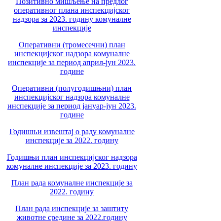
Позитивно мишљење на предлог
оперативног плана инспекцијског
надзора за 2023. годину комуналне
инспекције
Оперативни (тромесечни) план
инспекцијског надзора комуналне
инспекције за период април-јун 2023.
године
Оперативни (полугодишњни) план
инспекцијског надзора комуналне
инспекције за период јануар-јун 2023.
године
Годишњи извештај о раду комуналне
инспекције за 2022. годину
Годишњи план инспекцијског надзора
комуналне инспекције за 2023. годину
План рада комуналне инспекције за
2022. годину
План рада инспекције за заштиту
животне средине за 2022.годину