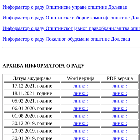
Информатор о раду Општинске управе општине Дољевац
Информатор о раду Општинске изборне комисије општине До
Информатор о раду Општинског јавног правобранилаштва оп
Информатор о раду Локалног обудсмана општине Дољевац
АРХИВА ИНФОРМАТОРА О РАДУ
Датум ажурирања
Word верзија
PDF верзија
17.12.2021. године
линк:::
линк:::
18.11.2021. године
линк:::
линк:::
05.02.2021. године
линк:::
линк:::
06.01.2020. године
линк:::
линк:::
01.08.2020. године
линк:::
линк:::
30.12.2019. године
линк:::
линк:::
29.03.2019. године
линк:::
линк:::
30.01.2019. године
линк:::
линк:::