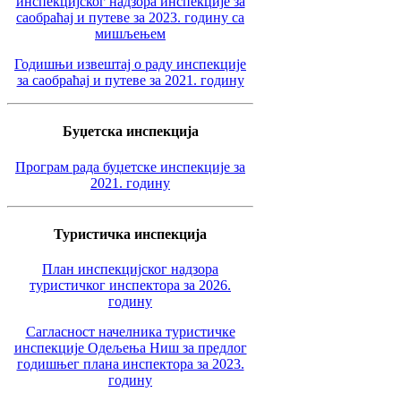
инспекцијског надзора инспекције за
саобраћај и путеве за 2023. годину са
мишљењем
Годишњи извештај о раду инспекције
за саобраћај и путеве за 2021. годину
Буџетска инспекција
Програм рада буџетске инспекције за
2021. годину
Туристичка инспекција
План инспекцијског надзора
туристичког инспектора за 2026.
годину
Сагласност начелника туристичке
инспекције Одељења Ниш за предлог
годишњег плана инспектора за 2023.
годину