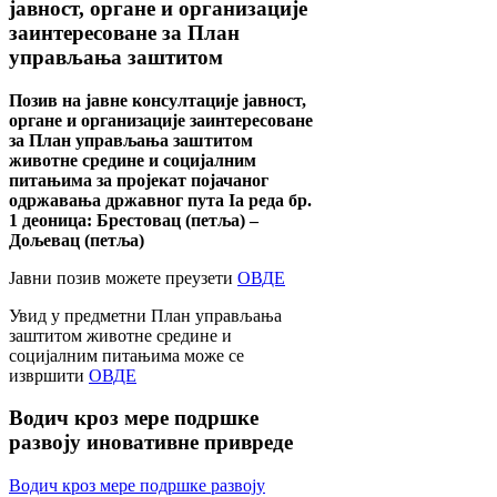
јавност, органе и организације
заинтересоване за План
управљања заштитом
Позив на јавне консултације јавност,
органе и организације заинтересоване
за План управљања заштитом
животне средине и социјалним
питањима за пројекат појачаног
одржавања државног пута Ia реда бр.
1 деоница: Брестовац (петља) –
Дољевац (петља)
Јавни позив можете преузети
ОВДЕ
Увид у предметни План управљања
заштитом животне средине и
социјалним питањима може се
извршити
ОВДЕ
Водич
кроз мере подршке
развоју иновативне привреде
Водич кроз мере подршке развоју