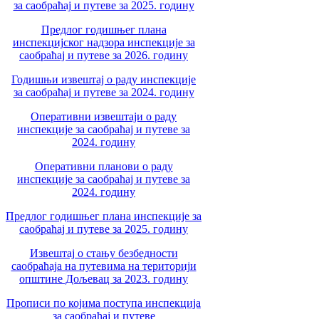
за саобраћај и путеве за 2025. годину
Предлог годишњег плана
инспекцијског надзора инспекције за
саобраћај и путеве за 2026. годину
Годишњи извештај о раду инспекције
за саобраћај и путеве за 2024. годину
Оперативни извештаји о раду
инспекције за саобраћај и путеве за
2024. годину
Оперативни планови о раду
инспекције за саобраћај и путеве за
2024. годину
Предлог годишњег плана инспекције за
саобраћај и путеве за 2025. годину
Извештај о стању безбедности
саобраћаја на путевима на територији
општине Дољевац за 2023. годину
Прописи по којима поступа инспекција
за саобраћај и путеве