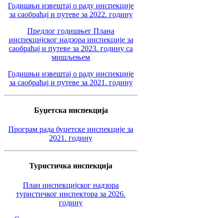
Годишњи извештај о раду инспекције
за саобраћај и путеве за 2022. годину
Предлог годишњег Плана
инспекцијског надзора инспекције за
саобраћај и путеве за 2023. годину са
мишљењем
Годишњи извештај о раду инспекције
за саобраћај и путеве за 2021. годину
Буџетска инспекција
Програм рада буџетске инспекције за
2021. годину
Туристичка инспекција
План инспекцијског надзора
туристичког инспектора за 2026.
годину