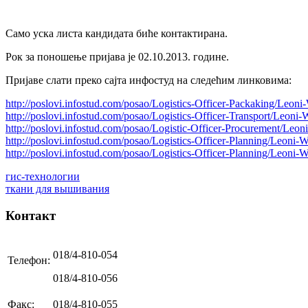
Само уска листа кандидата биће контактирана.
Рок за поношење пријава је 02.10.2013. године.
Пријаве слати преко сајта инфостуд на следећим линковима:
http://poslovi.infostud.com/posao/Logistics-Officer-Packaking/Leon
http://poslovi.infostud.com/posao/Logistics-Officer-Transport/Leoni
http://poslovi.infostud.com/posao/Logistic-Officer-Procurement/Leo
http://poslovi.infostud.com/posao/Logistics-Officer-Planning/Leoni-
http://poslovi.infostud.com/posao/Logistics-Officer-Planning/Leoni-
гис-технологии
ткани для вышивания
Контакт
018/4-810-054
Телефон:
018/4-810-056
Факс:
018/4-810-055