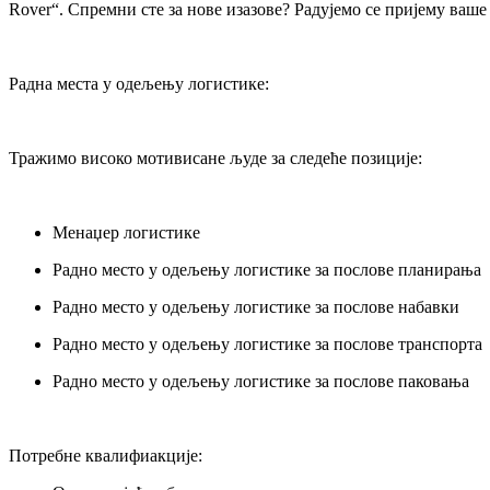
Rover“. Спремни сте за нове изазове? Радујемо се пријему ваше 
Радна места у одељењу логистике:
Тражимо високо мотивисане људе за следеће позиције:
Менаџер логистике
Радно место у одељењу логистике за послове планирања
Радно место у одељењу логистике за послове набавки
Радно место у одељењу логистике за послове транспорта
Радно место у одељењу логистике за послове паковања
Потребне квалифиакције: