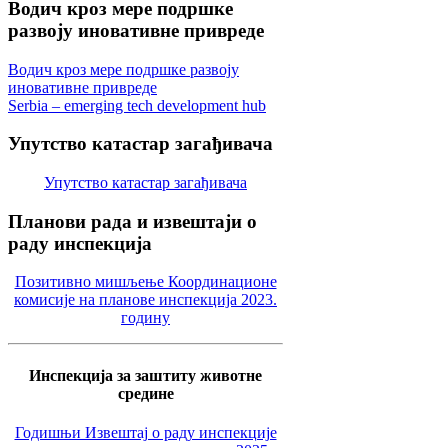
Водич
кроз мере подршке
развоју иновативне привреде
Водич кроз мере подршке развоју
иновативне привреде
Serbia – emerging tech development hub
Упутство
катастар загађивача
Упутство катастар загађивача
Планови
рада и извештаји о
раду инспекција
Позитивно мишљење Координационе
комисије на планове инспекција 2023.
годину
Инспекција за заштиту животне
средине
Годишњи Извештај о раду инспекције