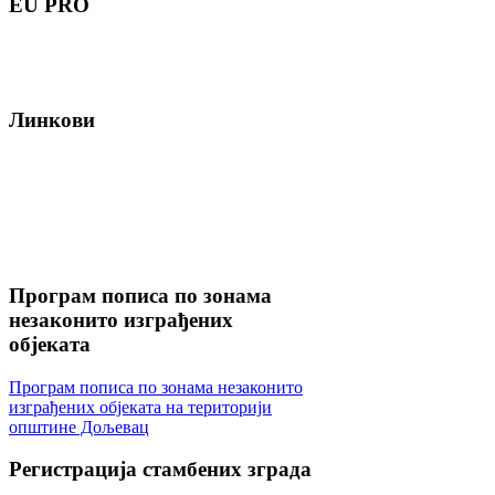
EU
PRO
Линкови
Програм
пописа по зонама
незаконито изграђених
објеката
Програм пописа по зонама незаконито
изграђених објеката на територији
општине Дољевац
Регистрација
стамбених зграда