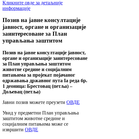
Кликните овде за детаљније
информације
Позив
на јавне консултације
јавност, органе и организације
заинтересоване за План
управљања заштитом
Позив на јавне консултације јавност,
органе и организације заинтересоване
за План управљања заштитом
животне средине и социјалним
питањима за пројекат појачаног
одржавања државног пута Ia реда бр.
1 деоница: Брестовац (петља) –
Дољевац (петља)
Јавни позив можете преузети
ОВДЕ
Увид у предметни План управљања
заштитом животне средине и
социјалним питањима може се
извршити
ОВДЕ