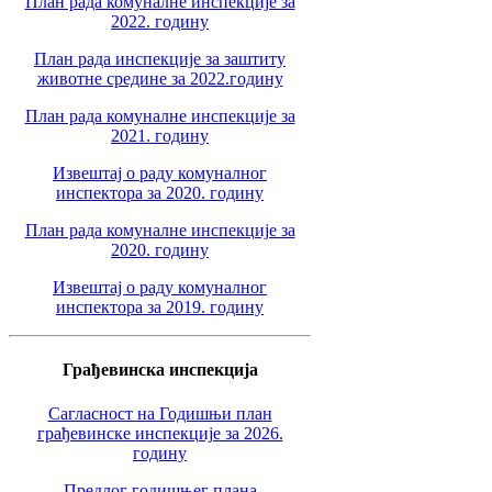
План рада комуналне инспекције за
2022. годину
План рада инспекције за заштиту
животне средине за 2022.годину
План рада комуналне инспекције за
2021. годину
Извештај о раду комуналног
инспектора за 2020. годину
План рада комуналне инспекције за
2020. годину
Извештај о раду комуналног
инспектора за 2019. годину
Грађевинска инспекција
Сагласност на Годишњи план
грађевинске инспекције за 2026.
годину
Предлог годишњег плана