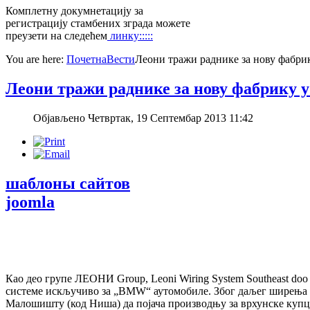
Комплетну докумнетацију за
регистрацију стамбених зграда можете
преузети на следећем
линку:::::
You are here:
Почетна
Вести
Леони тражи раднике за нову фабр
Леони тражи раднике за нову фабрику
Објављено Четвртак, 19 Септембар 2013 11:42
шаблоны сайтов
joomla
Као део групе ЛЕОНИ Group, Leoni Wiring System Southeast doo
системе искључиво за „BMW“ аутомобиле. Због даљег ширења п
Малошишту (код Ниша) да појача производњу за врхунске купце 