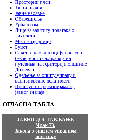
Просторни план
Јавни позиви
Јавне набавке
Обавештења
Урбанизам
Лице за заштиту података о
личности
Месне заједнице
Буџет
Савет за координацију послова
безбедности саобраћаја на
путевима на територији општине
Дољевац
Одељење за општу управу и
ванпривредне делатности
Приступ информацијама од
јавног значаја
ОГЛАСНА
ТАБЛА
ЈАВНО ДОСТАВЉАЊЕ
Члан 78.
Закона о општем управном
поступку