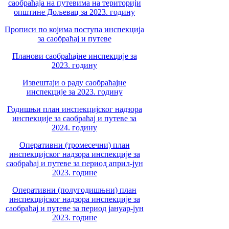
саобраћаја на путевима на територији
општине Дољевац за 2023. годину
Прописи по којима поступа инспекција
за саобраћај и путеве
Планови саобраћајне инспекције за
2023. годину
Извештаји о раду саобраћајне
инспекције за 2023. годину
Годишњи план инспекцијског надзора
инспекције за саобраћај и путеве за
2024. годину
Оперативни (тромесечни) план
инспекцијског надзора инспекције за
саобраћај и путеве за период април-јун
2023. године
Оперативни (полугодишњни) план
инспекцијског надзора инспекције за
саобраћај и путеве за период јануар-јун
2023. године