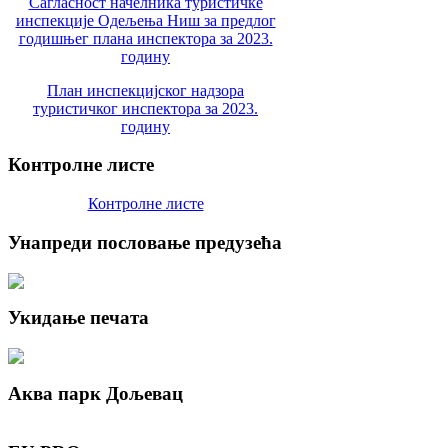
Сагласност начелника туристичке
инспекције Одељења Ниш за предлог
годишњег плана инспектора за 2023.
годину
План инспекцијског надзора
туристичког инспектора за 2023.
годину
Контролне
листе
Контролне листе
Унапреди
пословање предузећа
Укидање
печата
Аква
парк Дољевац