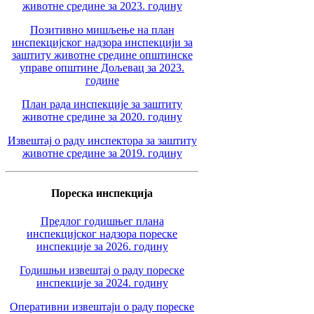
животне средине за 2023. годину
Позитивно мишљење на план
инспекцијског надзора инспекцији за
заштиту животне средине општинске
управе општине Дољевац за 2023.
године
План рада инспекције за заштиту
животне средине за 2020. годину
Извештај о раду инспектора за заштиту
животне средине за 2019. годину
Пореска инспекција
Предлог годишњег плана
инспекцијског надзора пореске
инспекције за 2026. годину
Годишњи извештај о раду пореске
инспекције за 2024. годину
Оперативни извештаји о раду пореске