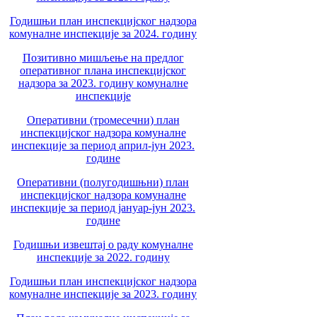
Годишњи план инспекцијског надзора
комуналне инспекције за 2024. годину
Позитивно мишљење на предлог
оперативног плана инспекцијског
надзора за 2023. годину комуналне
инспекције
Оперативни (тромесечни) план
инспекцијског надзора комуналне
инспекције за период април-јун 2023.
године
Оперативни (полугодишњни) план
инспекцијског надзора комуналне
инспекције за период јануар-јун 2023.
године
Годишњи извештај о раду комуналне
инспекције за 2022. годину
Годишњи план инспекцијског надзора
комуналне инспекције за 2023. годину