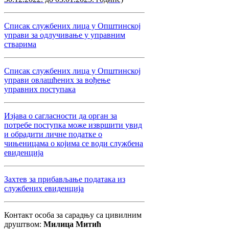
Списак службених лица у Општинској
управи за одлучивање у управним
стварима
Списак службених лица у Општинској
управи овлашћених за вођење
управних поступака
Изјава о сагласности да орган за
потребе поступка може извршити увид
и обрадити личне податке о
чињеницама о којима се води службена
евиденција
Захтев за прибављање података из
службених евиденција
Контакт особа за сарадњу са цивилним
друштвом:
Милица Митић