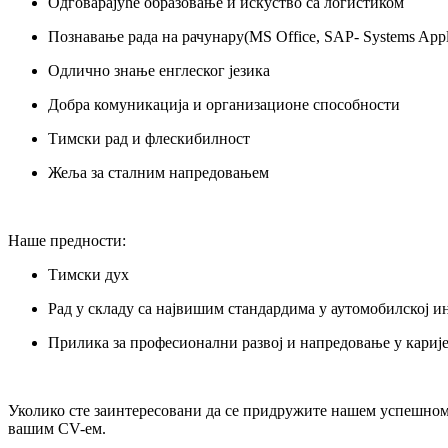
Одговарајуће образовање и искуство са логистиком
Познавање рада на рачунару(MS Office, SAP- Systems Appli
Одлично знање енглеског језика
Добра комуникација и организационе способности
Тимски рад и флескибилност
Жеља за сталним напредовањем
Наше предности:
Тимски дух
Рад у складу са највишим стандардима у аутомобилској и
Прилика за професионални развој и напредовање у кариј
Уколико сте заинтересовани да се придружите нашем успешном 
вашим CV-ем.