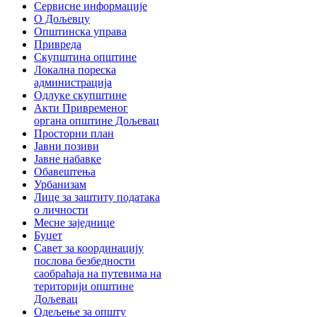
Сервисне информације
О Дољевцу
Општинска управа
Привреда
Скупштина општине
Локална пореска
администрација
Одлуке скупштине
Акти Привременог
органа општине Дољевац
Просторни план
Јавни позиви
Јавне набавке
Обавештења
Урбанизам
Лице за заштиту података
о личности
Месне заједнице
Буџет
Савет за координацију
послова безбедности
саобраћаја на путевима на
територији општине
Дољевац
Одељење за општу