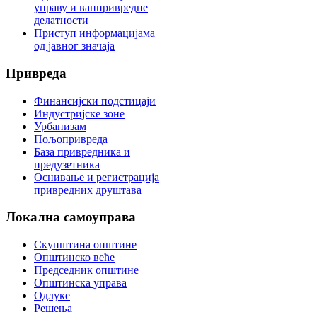
управу и ванпривредне
делатности
Приступ информацијама
од јавног значаја
Привреда
Финансијски подстицаји
Индустријске зоне
Урбанизам
Пољопривреда
База привредника и
предузетника
Оснивање и регистрација
привредних друштава
Локална
самоуправа
Скупштина општине
Општинско веће
Председник општине
Општинска управа
Одлуке
Решења