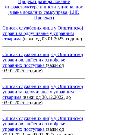
Пројекат развоја локалне
инфраструктуре и институционалног
јачања локалних самоуправa (LIID
Пројекат)
Списак службених лица у Општинској
управи за одлучивање у управним
стварима
(важи од 03.01.2025. године)
Списак службених лица у Општинској
управи овлашћених за вођење
управних поступака
(важи од
03.01.2025. године)
Списак службених лица у Општинској
управи за одлучивање у управним
стварима
(важи од 30.12.2022. до
03.01.2025. године)
Списак службених лица у Општинској
управи овлашћених за вођење
управних поступака
(важи од
30.12.2022. до 03.01.2025. године)