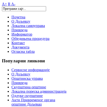
A+
R
A-
Почетна
О Дољевцу
Локална самоуправа
Привреда
Информатор
Обједињена процедура
Контакт
Документа
Огласна табла
Популарни
линкови
Сервисне информације
О Дољевцу
Општинска управа
Привреда
Скупштина општине
Локална пореска администрација
Одлуке скупштине
Акти Привременог органа
општине Дољевац