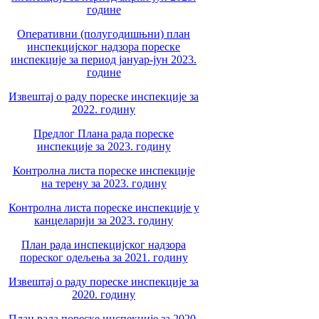
године
Оперативни (полугодишњни) план
инспекцијског надзора пореске
инспекције за период јануар-јун 2023.
године
Извештај о раду пореске инспекције за
2022. годину
Предлог Плана рада пореске
инспекције за 2023. годину
Контролна листа пореске инспекције
на терену за 2023. годину
Контролна листа пореске инспекције у
канцеларији за 2023. годину
План рада инспекцијског надзора
пореског одељења за 2021. годину
Извештај о раду пореске инспекције за
2020. годину
План рада пореске инспекције за 2020.