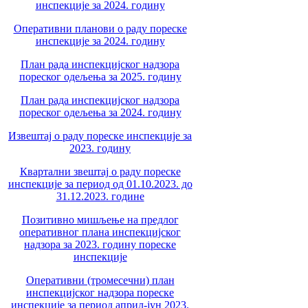
инспекције за 2024. годину
Оперативни планови о раду пореске
инспекције за 2024. годину
План рада инспекцијског надзора
пореског одељења за 2025. годину
План рада инспекцијског надзора
пореског одељења за 2024. годину
Извештај о раду пореске инспекције за
2023. годину
Квартални звештај о раду пореске
инспекције за период од 01.10.2023. до
31.12.2023. године
Позитивно мишљење на предлог
оперативног плана инспекцијског
надзора за 2023. годину пореске
инспекције
Оперативни (тромесечни) план
инспекцијског надзора пореске
инспекције за период април-јун 2023.