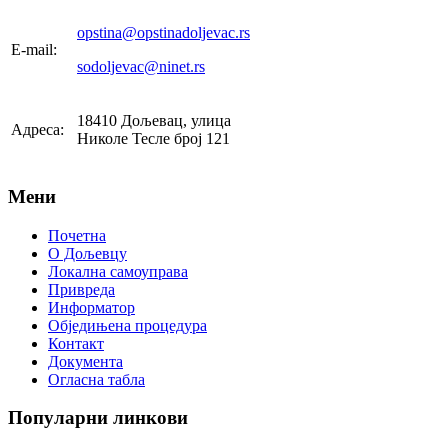
opstina@opstinadoljevac.rs
E-mail:
sodoljevac@ninet.rs
18410 Дољевац, улица
Адреса:
Николе Тесле број 121
Мени
Почетна
О Дољевцу
Локална самоуправа
Привреда
Информатор
Обједињена процедура
Контакт
Документа
Огласна табла
Популарни
линкови