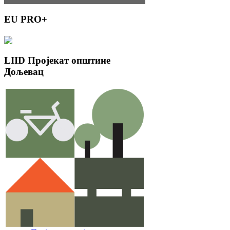
EU
PRO+
LIID
Пројекат општине
Дољевац