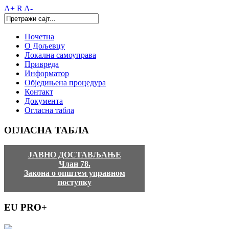
A+
R
A-
Почетна
О Дољевцу
Локална самоуправа
Привреда
Информатор
Обједињена процедура
Контакт
Документа
Огласна табла
ОГЛАСНА
ТАБЛА
ЈАВНО ДОСТАВЉАЊЕ
Члан 78.
Закона о општем управном
поступку
EU
PRO+