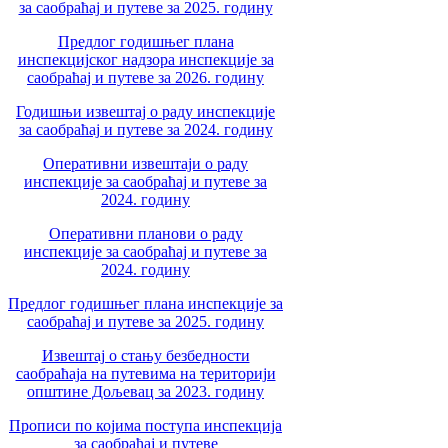
за саобраћај и путеве за 2025. годину
Предлог годишњег плана
инспекцијског надзора инспекције за
саобраћај и путеве за 2026. годину
Годишњи извештај о раду инспекције
за саобраћај и путеве за 2024. годину
Оперативни извештаји о раду
инспекције за саобраћај и путеве за
2024. годину
Оперативни планови о раду
инспекције за саобраћај и путеве за
2024. годину
Предлог годишњег плана инспекције за
саобраћај и путеве за 2025. годину
Извештај о стању безбедности
саобраћаја на путевима на територији
општине Дољевац за 2023. годину
Прописи по којима поступа инспекција
за саобраћај и путеве