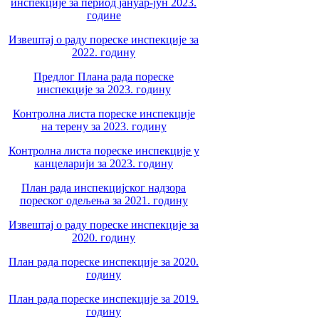
инспекције за период јануар-јун 2023.
године
Извештај о раду пореске инспекције за
2022. годину
Предлог Плана рада пореске
инспекције за 2023. годину
Контролна листа пореске инспекције
на терену за 2023. годину
Контролна листа пореске инспекције у
канцеларији за 2023. годину
План рада инспекцијског надзора
пореског одељења за 2021. годину
Извештај о раду пореске инспекције за
2020. годину
План рада пореске инспекције за 2020.
годину
План рада пореске инспекције за 2019.
годину