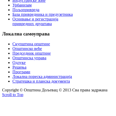
Индустријске зоне
Урбанизам
Пољопривреда
База привредника и предузетника
Оснивање и регистрација
привредних друштава
Локална
самоуправа
Скупштина општине
Општинско веће
Председник општине
Општинска управа
Одлуке
Решења
Програми
Локална пореска администрација
Стратешка и планска документа
Copyright © Oпштина Дољевац © 2013 Сва права задржана
Scroll to Top