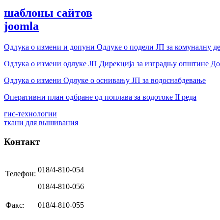
шаблоны сайтов
joomla
Одлука о измени и допуни Одлуке о подели ЈП за комуналну 
Одлука о измени одлуке ЈП Дирекција за изградњу општине Д
Одлука о измени Одлуке о оснивању ЈП за водоснабдевање
Оперативни план одбране од поплава за водотоке II реда
гис-технологии
ткани для вышивания
Контакт
018/4-810-054
Телефон:
018/4-810-056
Факс:
018/4-810-055