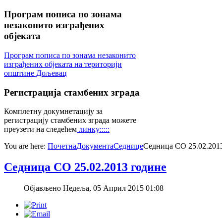
Програм
пописа по зонама
незаконито изграђених
објеката
Програм пописа по зонама незаконито
изграђених објеката на територији
општине Дољевац
Регистрација
стамбених зграда
Комплетну докумнетацију за
регистрацију стамбених зграда можете
преузети на следећем
линку:::::
You are here:
Почетна
Документа
Седнице
Седница СО 25.02.201
Седница СО 25.02.2013 године
Објављено Недеља, 05 Април 2015 01:08