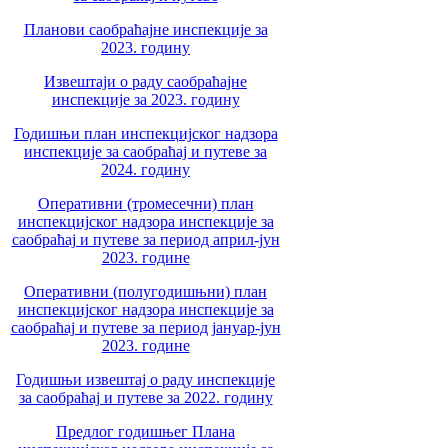
Планови саобраћајне инспекције за
2023. годину
Извештаји о раду саобраћајне
инспекције за 2023. годину
Годишњи план инспекцијског надзора
инспекције за саобраћај и путеве за
2024. годину
Оперативни (тромесечни) план
инспекцијског надзора инспекције за
саобраћај и путеве за период април-јун
2023. године
Оперативни (полугодишњни) план
инспекцијског надзора инспекције за
саобраћај и путеве за период јануар-јун
2023. године
Годишњи извештај о раду инспекције
за саобраћај и путеве за 2022. годину
Предлог годишњег Плана