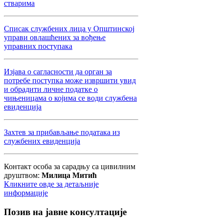
стварима
Списак службених лица у Општинској
управи овлашћених за вођење
управних поступака
Изјава о сагласности да орган за
потребе поступка може извршити увид
и обрадити личне податке о
чињеницама о којима се води службена
евиденција
Захтев за прибављање података из
службених евиденција
Контакт особа за сарадњу са цивилним
друштвом:
Милица Митић
Кликните овде за детаљније
информације
Позив
на јавне консултације