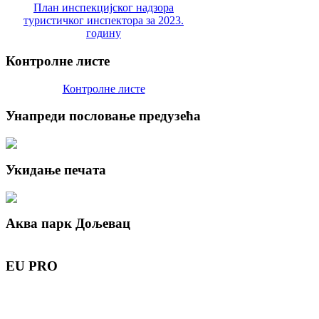
План инспекцијског надзора
туристичког инспектора за 2023.
годину
Контролне
листе
Контролне листе
Унапреди
пословање предузећа
Укидање
печата
Аква
парк Дољевац
EU
PRO