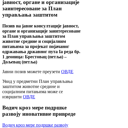
јавност, органе и организације
заинтересоване за План
управљања заштитом
Позив на јавне консултације јавност,
органе и организације заинтересоване
за План управљања заштитом
животне средине и социјалним
питањима за пројекат појачаног
одржавања државног пута Ia реда бр.
1 деоница: Брестовац (петља) –
Дољевац (петља)
Јавни позив можете преузети
ОВДЕ
Увид у предметни План управљања
заштитом животне средине и
социјалним питањима може се
извршити
ОВДЕ
Водич
кроз мере подршке
развоју иновативне привреде
Водич кроз мере подршке развоју