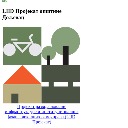
LIID
Пројекат општине
Дољевац
Пројекат развоја локалне
инфраструктуре и институционалног
јачања локалних самоуправa (LIID
Пројекат)