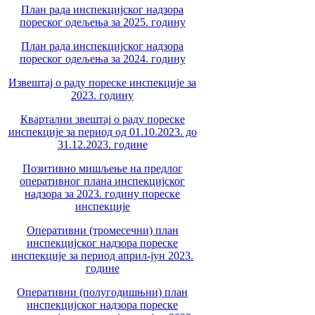
План рада инспекцијског надзора
пореског одељења за 2025. годину
План рада инспекцијског надзора
пореског одељења за 2024. годину
Извештај о раду пореске инспекције за
2023. годину
Квартални звештај о раду пореске
инспекције за период од 01.10.2023. до
31.12.2023. године
Позитивно мишљење на предлог
оперативног плана инспекцијског
надзора за 2023. годину пореске
инспекције
Оперативни (тромесечни) план
инспекцијског надзора пореске
инспекције за период април-јун 2023.
године
Оперативни (полугодишњни) план
инспекцијског надзора пореске