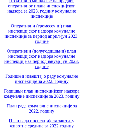
Позитивно мишљење на предлог
оперативног плана инспекцијског
надзора за 2023. годину комуналне
инспекције
Оперативни (тромесечни) план
инспекцијског надзора комуналне
инспекције за период април-јун 2023.
године
Оперативни (полугодишњни) план
инспекцијског надзора комуналне
инспекције за период јануар-јун 2023.
године
Годишњи извештај о раду комуналне
инспекције за 2022. годину
Годишњи план инспекцијског надзора
комуналне инспекције за 2023. годину
План рада комуналне инспекције за
2022. годину
План рада инспекције за заштиту
животне средине за 2022.годину