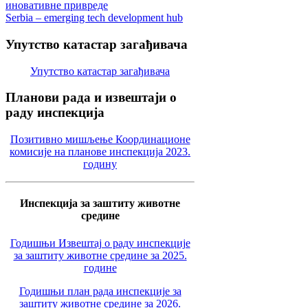
иновативне привреде
Serbia – emerging tech development hub
Упутство
катастар загађивача
Упутство катастар загађивача
Планови
рада и извештаји о
раду инспекција
Позитивно мишљење Координационе
комисије на планове инспекција 2023.
годину
Инспекција за заштиту животне
средине
Годишњи Извештај о раду инспекције
за заштиту животне средине за 2025.
године
Годишњи план рада инспекције за
заштиту животне средине за 2026.