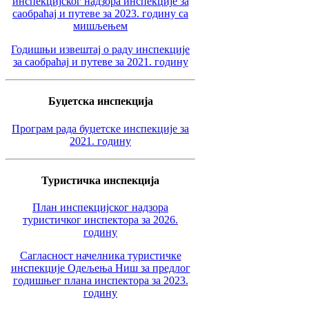
инспекцијског надзора инспекције за
саобраћај и путеве за 2023. годину са
мишљењем
Годишњи извештај о раду инспекције
за саобраћај и путеве за 2021. годину
Буџетска инспекција
Програм рада буџетске инспекције за
2021. годину
Туристичка инспекција
План инспекцијског надзора
туристичког инспектора за 2026.
годину
Сагласност начелника туристичке
инспекције Одељења Ниш за предлог
годишњег плана инспектора за 2023.
годину