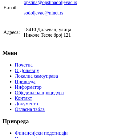
opstina@opstinadoljevac.rs
E-mail:
sodoljevac@ninet.rs
18410 Дољевац, улица
Адреса:
Николе Тесле број 121
Мени
Почетна
О Дољевцу
Локална самоуправа
Привреда
Информатор
Обједињена процедура
Контакт
Документа
Огласна табла
Привреда
Финансијски подстицаји