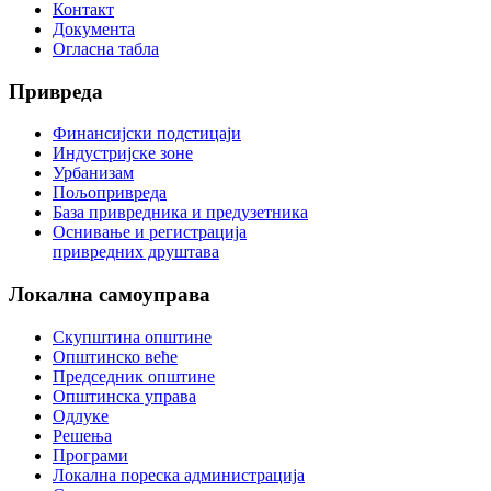
Контакт
Документа
Огласна табла
Привреда
Финансијски подстицаји
Индустријске зоне
Урбанизам
Пољопривреда
База привредника и предузетника
Оснивање и регистрација
привредних друштава
Локална
самоуправа
Скупштина општине
Општинско веће
Председник општине
Општинска управа
Одлуке
Решења
Програми
Локална пореска администрација