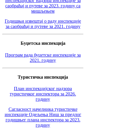
инспекцијског надзора инспекције за
саобраћај и путеве за 2023. годину са
мишљењем
Годишњи извештај о раду инспекције
за саобраћај и путеве за 2021. годину
Буџетска инспекција
Програм рада буџетске инспекције за
2021. годину
Туристичка инспекција
План инспекцијског надзора
туристичког инспектора за 2026.
годину
Сагласност начелника туристичке
инспекције Одељења Ниш за предлог
годишњег плана инспектора за 2023.
годину