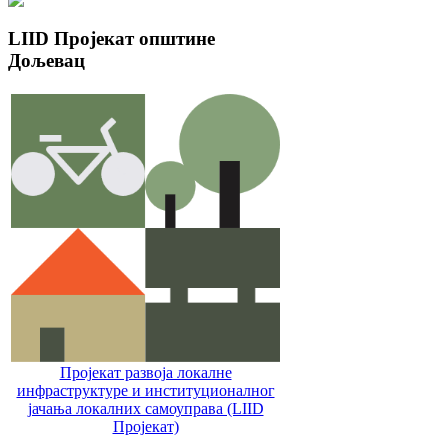
LIID
Пројекат општине
Дољевац
Пројекат развоја локалне
инфраструктуре и институционалног
јачања локалних самоуправa (LIID
Пројекат)