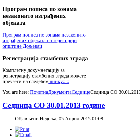
Програм
пописа по зонама
незаконито изграђених
објеката
Програм пописа по зонама незаконито
изграђених објеката на територији
општине Дољевац
Регистрација
стамбених зграда
Комплетну докумнетацију за
регистрацију стамбених зграда можете
преузети на следећем
линку:::::
You are here:
Почетна
Документа
Седнице
Седница СО 30.01.201
Седница СО 30.01.2013 године
Објављено Недеља, 05 Април 2015 01:08