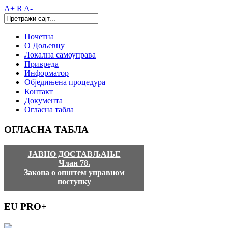
A+
R
A-
Почетна
О Дољевцу
Локална самоуправа
Привреда
Информатор
Обједињена процедура
Контакт
Документа
Огласна табла
ОГЛАСНА
ТАБЛА
ЈАВНО ДОСТАВЉАЊЕ
Члан 78.
Закона о општем управном
поступку
EU
PRO+