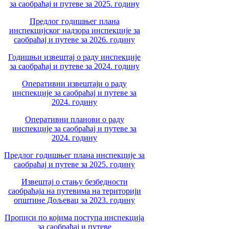
за саобраћај и путеве за 2025. годину
Предлог годишњег плана
инспекцијског надзора инспекције за
саобраћај и путеве за 2026. годину
Годишњи извештај о раду инспекције
за саобраћај и путеве за 2024. годину
Оперативни извештаји о раду
инспекције за саобраћај и путеве за
2024. годину
Оперативни планови о раду
инспекције за саобраћај и путеве за
2024. годину
Предлог годишњег плана инспекције за
саобраћај и путеве за 2025. годину
Извештај о стању безбедности
саобраћаја на путевима на територији
општине Дољевац за 2023. годину
Прописи по којима поступа инспекција
за саобраћај и путеве