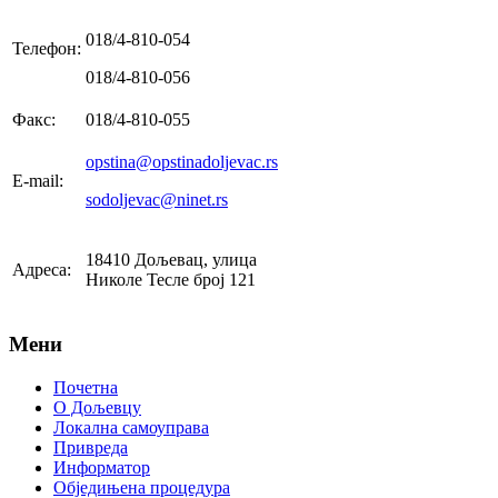
018/4-810-054
Телефон:
018/4-810-056
Факс:
018/4-810-055
opstina@opstinadoljevac.rs
E-mail:
sodoljevac@ninet.rs
18410 Дољевац, улица
Адреса:
Николе Тесле број 121
Мени
Почетна
О Дољевцу
Локална самоуправа
Привреда
Информатор
Обједињена процедура