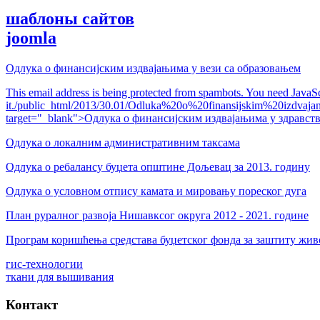
шаблоны сайтов
joomla
Одлука о финансијским издвајањима у вези са образовањем
This email address is being protected from spambots. You need JavaSc
it.
/public_html/2013/30.01/Odluka%20o%20finansijskim%20izdva
target="_blank">Одлука о финансијским издвајањима у здравст
Одлука о локалним административним таксама
Одлука о ребалансу буџета општине Дољевац за 2013. годину
Одлука о условном отпису камата и мировању пореског дуга
План руралног развоја Нишавксог округа 2012 - 2021. године
Програм коришћења средстава буџетског фонда за заштиту жив
гис-технологии
ткани для вышивания
Контакт