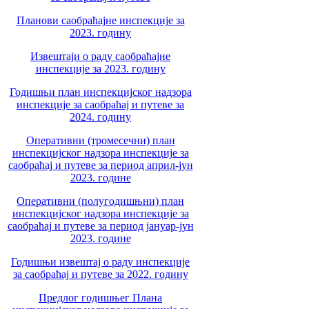
Планови саобраћајне инспекције за
2023. годину
Извештаји о раду саобраћајне
инспекције за 2023. годину
Годишњи план инспекцијског надзора
инспекције за саобраћај и путеве за
2024. годину
Оперативни (тромесечни) план
инспекцијског надзора инспекције за
саобраћај и путеве за период април-јун
2023. године
Оперативни (полугодишњни) план
инспекцијског надзора инспекције за
саобраћај и путеве за период јануар-јун
2023. године
Годишњи извештај о раду инспекције
за саобраћај и путеве за 2022. годину
Предлог годишњег Плана