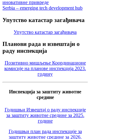
иновативне привреде
Serbia – emerging tech development hub
Упутство
катастар загађивача
Упутство катастар загађивача
Планови
рада и извештаји о
раду инспекција
Позитивно мишљење Координационе
комисије на планове инспекција 2023.
годину
Инспекција за заштиту животне
средине
Годишњи Извештај о раду инспекције
за заштиту животне средине за 2025.
године
Годишњи план рада инспекције за
заштиту животне средине за 2026.