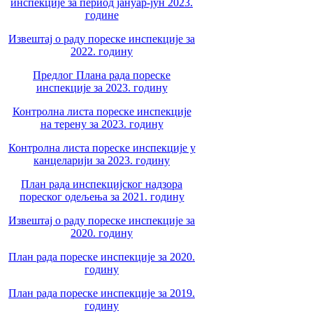
инспекције за период јануар-јун 2023.
године
Извештај о раду пореске инспекције за
2022. годину
Предлог Плана рада пореске
инспекције за 2023. годину
Контролна листа пореске инспекције
на терену за 2023. годину
Контролна листа пореске инспекције у
канцеларији за 2023. годину
План рада инспекцијског надзора
пореског одељења за 2021. годину
Извештај о раду пореске инспекције за
2020. годину
План рада пореске инспекције за 2020.
годину
План рада пореске инспекције за 2019.
годину