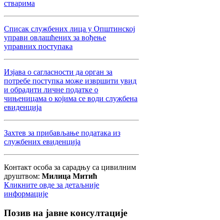
стварима
Списак службених лица у Општинској
управи овлашћених за вођење
управних поступака
Изјава о сагласности да орган за
потребе поступка може извршити увид
и обрадити личне податке о
чињеницама о којима се води службена
евиденција
Захтев за прибављање података из
службених евиденција
Контакт особа за сарадњу са цивилним
друштвом:
Милица Митић
Кликните овде за детаљније
информације
Позив
на јавне консултације