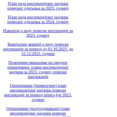
План рада инспекцијског надзора
пореског одељења за 2025. годину
План рада инспекцијског надзора
пореског одељења за 2024. годину
Извештај о раду пореске инспекције за
2023. годину
Квартални звештај о раду пореске
инспекције за период од 01.10.2023. до
31.12.2023. године
Позитивно мишљење на предлог
оперативног плана инспекцијског
надзора за 2023. годину пореске
инспекције
Оперативни (тромесечни) план
инспекцијског надзора пореске
инспекције за период април-јун 2023.
године
Оперативни (полугодишњни) план
инспекцијског надзора пореске