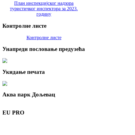
План инспекцијског надзора
туристичког инспектора за 2023.
годину
Контролне
листе
Контролне листе
Унапреди
пословање предузећа
Укидање
печата
Аква
парк Дољевац
EU
PRO