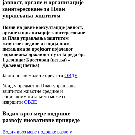
јавност, органе и организације
заинтересоване за План
управљања заштитом
Позив на јавне консултације јавност,
органе и организације заинтересоване
за План управљања заштитом
животне средине и социјалним
питањима за пројекат појачаног
одржавања државног пута Ia реда бр.
1 деоница: Брестовац (петља) –
Дољевац (петља)
Јавни позив можете преузети
ОВДЕ
Увид у предметни План управљања
заштитом животне средине и
социјалним питањима може се
извршити
ОВДЕ
Водич
кроз мере подршке
развоју иновативне привреде
Водич кроз мере подршке развоју