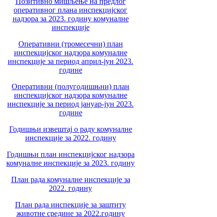
Позитивно мишљење на предлог
оперативног плана инспекцијског
надзора за 2023. годину комуналне
инспекције
Оперативни (тромесечни) план
инспекцијског надзора комуналне
инспекције за период април-јун 2023.
године
Оперативни (полугодишњни) план
инспекцијског надзора комуналне
инспекције за период јануар-јун 2023.
године
Годишњи извештај о раду комуналне
инспекције за 2022. годину
Годишњи план инспекцијског надзора
комуналне инспекције за 2023. годину
План рада комуналне инспекције за
2022. годину
План рада инспекције за заштиту
животне средине за 2022.годину