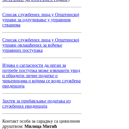
Списак службених лица у Општинској
управи за одлучивање у управним
стварима
Списак службених лица у Општинској
управи овлашћених за вођење
управних поступака
Изјава о сагласности да орган за
потребе поступка може извршити увид
и обрадити личне податке о
чињеницама о којима се води службена
евиденција
Захтев за прибављање података из
службених евиденција
Контакт особа за сарадњу са цивилним
друштвом:
Милица Митић