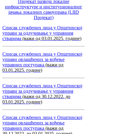
Пројекат развоја локалне
инфраструктуре и институционалног
јачања локалних самоуправa (LIID
Пројекат)
Списак службених лица у Општинској
управи за одлучивање у управним
стварима
(важи од 03.01.2025. године)
Списак службених лица у Општинској
управи овлашћених за вођење
управних поступака
(важи од
03.01.2025. године)
Списак службених лица у Општинској
управи за одлучивање у управним
стварима
(важи од 30.12.2022. до
03.01.2025. године)
Списак службених лица у Општинској
управи овлашћених за вођење
управних поступака
(важи од
30.12.2022. до 03.01.2025. године)