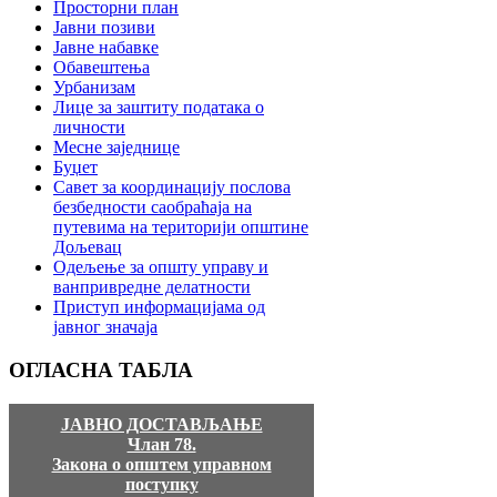
Просторни план
Јавни позиви
Јавне набавке
Обавештења
Урбанизам
Лице за заштиту података о
личности
Месне заједнице
Буџет
Савет за координацију послова
безбедности саобраћаја на
путевима на територији општине
Дољевац
Одељење за општу управу и
ванпривредне делатности
Приступ информацијама од
јавног значаја
ОГЛАСНА
ТАБЛА
ЈАВНО ДОСТАВЉАЊЕ
Члан 78.
Закона о општем управном
поступку