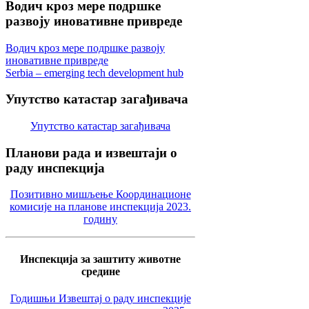
Водич
кроз мере подршке
развоју иновативне привреде
Водич кроз мере подршке развоју
иновативне привреде
Serbia – emerging tech development hub
Упутство
катастар загађивача
Упутство катастар загађивача
Планови
рада и извештаји о
раду инспекција
Позитивно мишљење Координационе
комисије на планове инспекција 2023.
годину
Инспекција за заштиту животне
средине
Годишњи Извештај о раду инспекције