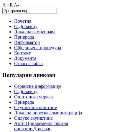
A+
R
A-
Почетна
О Дољевцу
Локална самоуправа
Привреда
Информатор
Обједињена процедура
Контакт
Документа
Огласна табла
Популарни
линкови
Сервисне информације
О Дољевцу
Општинска управа
Привреда
Скупштина општине
Локална пореска администрација
Одлуке скупштине
Акти Привременог органа
општине Дољевац