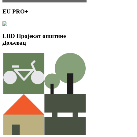
EU
PRO+
LIID
Пројекат општине
Дољевац