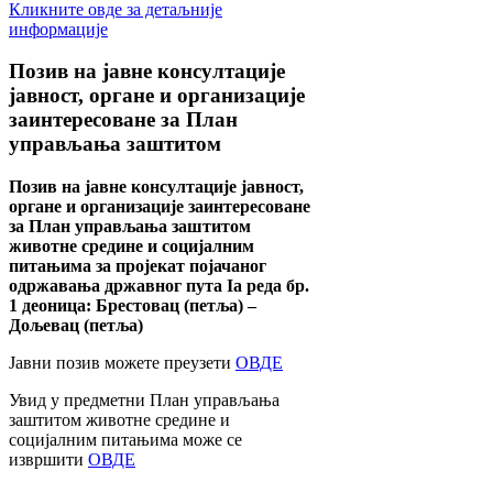
Кликните овде за детаљније
информације
Позив
на јавне консултације
јавност, органе и организације
заинтересоване за План
управљања заштитом
Позив на јавне консултације јавност,
органе и организације заинтересоване
за План управљања заштитом
животне средине и социјалним
питањима за пројекат појачаног
одржавања државног пута Ia реда бр.
1 деоница: Брестовац (петља) –
Дољевац (петља)
Јавни позив можете преузети
ОВДЕ
Увид у предметни План управљања
заштитом животне средине и
социјалним питањима може се
извршити
ОВДЕ