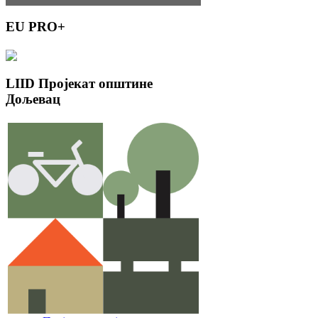
EU
PRO+
LIID
Пројекат општине
Дољевац