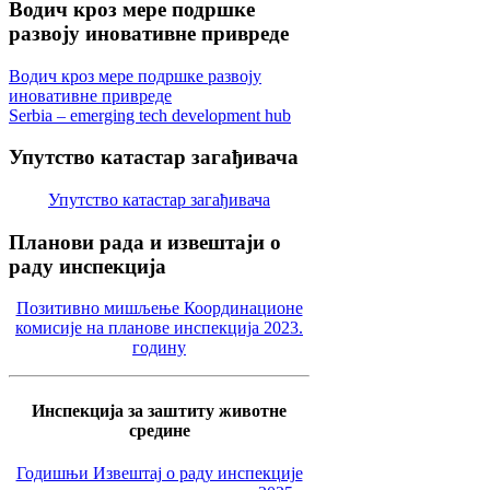
Водич
кроз мере подршке
развоју иновативне привреде
Водич кроз мере подршке развоју
иновативне привреде
Serbia – emerging tech development hub
Упутство
катастар загађивача
Упутство катастар загађивача
Планови
рада и извештаји о
раду инспекција
Позитивно мишљење Координационе
комисије на планове инспекција 2023.
годину
Инспекција за заштиту животне
средине
Годишњи Извештај о раду инспекције