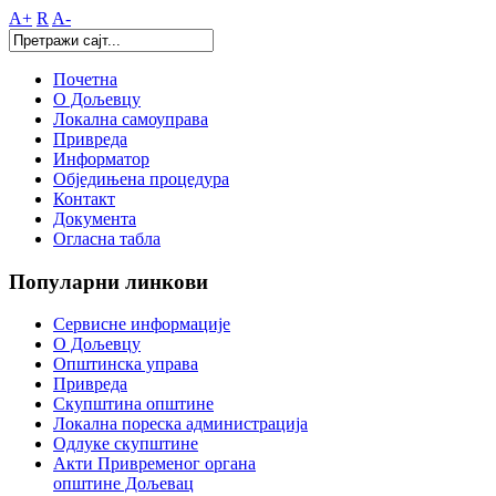
A+
R
A-
Почетна
О Дољевцу
Локална самоуправа
Привреда
Информатор
Обједињена процедура
Контакт
Документа
Огласна табла
Популарни
линкови
Сервисне информације
О Дољевцу
Општинска управа
Привреда
Скупштина општине
Локална пореска администрација
Одлуке скупштине
Акти Привременог органа
општине Дољевац