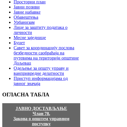
Просторни план
Јавни позиви
Јавне набавке
Обавештења
Урбанизам
Лице за заштиту података о
личности
Месне заједнице
Буџет
Савет за координацију послова
безбедности саобраћаја на
путевима на територији општине
Дољевац
Одељење за општу управу и
ванпривредне делатности
Приступ информацијама од
јавног значаја
ОГЛАСНА
ТАБЛА
ЈАВНО ДОСТАВЉАЊЕ
Члан 78.
Закона о општем управном
поступку