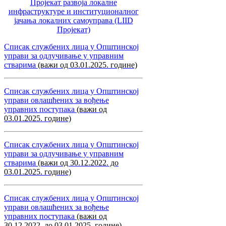
Пројекат развоја локалне
инфраструктуре и институционалног
јачања локалних самоуправa (LIID
Пројекат)
Списак службених лица у Општинској
управи за одлучивање у управним
стварима
(важи од 03.01.2025. године)
Списак службених лица у Општинској
управи овлашћених за вођење
управних поступака
(важи од
03.01.2025. године)
Списак службених лица у Општинској
управи за одлучивање у управним
стварима
(важи од 30.12.2022. до
03.01.2025. године)
Списак службених лица у Општинској
управи овлашћених за вођење
управних поступака
(важи од
30.12.2022. до 03.01.2025. године)