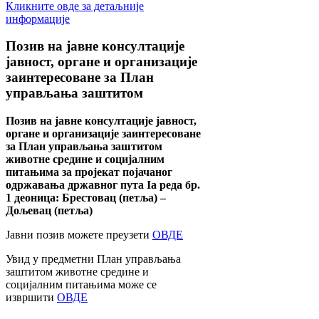
Кликните овде за детаљније
информације
Позив
на јавне консултације
јавност, органе и организације
заинтересоване за План
управљања заштитом
Позив на јавне консултације јавност,
органе и организације заинтересоване
за План управљања заштитом
животне средине и социјалним
питањима за пројекат појачаног
одржавања државног пута Ia реда бр.
1 деоница: Брестовац (петља) –
Дољевац (петља)
Јавни позив можете преузети
ОВДЕ
Увид у предметни План управљања
заштитом животне средине и
социјалним питањима може се
извршити
ОВДЕ