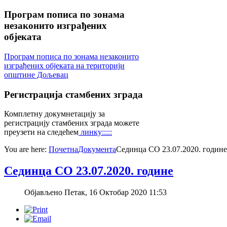
Програм
пописа по зонама
незаконито изграђених
објеката
Програм пописа по зонама незаконито
изграђених објеката на територији
општине Дољевац
Регистрација
стамбених зграда
Комплетну докумнетацију за
регистрацију стамбених зграда можете
преузети на следећем
линку:::::
You are here:
Почетна
Документа
Сединца СО 23.07.2020. године
Сединца СО 23.07.2020. године
Објављено Петак, 16 Октобар 2020 11:53