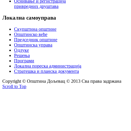
Оснивање и регистрација
привредних друштава
Локална
самоуправа
Скупштина општине
Општинско веће
Председник општине
Општинска управа
Одлуке
Решења
Програми
Локална пореска администрација
Стратешка и планска документа
Copyright © Oпштина Дољевац © 2013 Сва права задржана
Scroll to Top