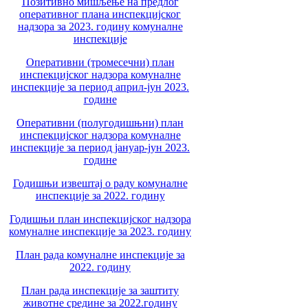
Позитивно мишљење на предлог
оперативног плана инспекцијског
надзора за 2023. годину комуналне
инспекције
Оперативни (тромесечни) план
инспекцијског надзора комуналне
инспекције за период април-јун 2023.
године
Оперативни (полугодишњни) план
инспекцијског надзора комуналне
инспекције за период јануар-јун 2023.
године
Годишњи извештај о раду комуналне
инспекције за 2022. годину
Годишњи план инспекцијског надзора
комуналне инспекције за 2023. годину
План рада комуналне инспекције за
2022. годину
План рада инспекције за заштиту
животне средине за 2022.годину