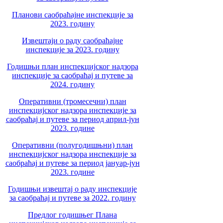
Планови саобраћајне инспекције за
2023. годину
Извештаји о раду саобраћајне
инспекције за 2023. годину
Годишњи план инспекцијског надзора
инспекције за саобраћај и путеве за
2024. годину
Оперативни (тромесечни) план
инспекцијског надзора инспекције за
саобраћај и путеве за период април-јун
2023. године
Оперативни (полугодишњни) план
инспекцијског надзора инспекције за
саобраћај и путеве за период јануар-јун
2023. године
Годишњи извештај о раду инспекције
за саобраћај и путеве за 2022. годину
Предлог годишњег Плана