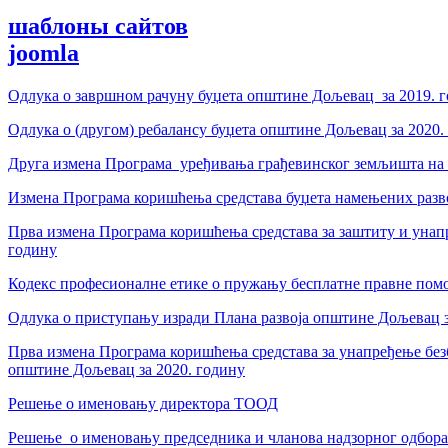
шаблоны сайтов
joomla
Одлука о за­вр­шном ра­чу­ну бу­џе­та оп­шти­не Дољевац за 2019. г
Одлука о (другом) ребалансу буџета општине Дољевац за 2020.
Друга измена Програма уређивања грађевинског земљишта на 
Измена Програма коришћења средстава буџета намењених разв
Прва измена Програма коришћења средстава за заштиту и унап
годину
Кодекс професионалне етике о пружању бесплатне правне пом
Одлука о приступању изради Плана развоја општине Дољевац з
Прва измена Програма коришћења средстава за унапређење безб
општине Дољевац за 2020. годину
Решење о именовању директора ТООД
Решење о именовању председника и чланова надзорног одбор