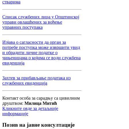
стварима
Списак службених лица у Општинској
управи овлашћених за вођење
управних поступака
Изјава о сагласности да орган за
потребе поступка може извршити увид
и обрадити личне податке о
чињеницама о којима се води службена
евиденција
Захтев за прибављање података из
службених евиденција
Контакт особа за сарадњу са цивилним
друштвом:
Милица Митић
Кликните овде за детаљније
информације
Позив
на јавне консултације