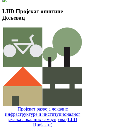
LIID
Пројекат општине
Дољевац
Пројекат развоја локалне
инфраструктуре и институционалног
јачања локалних самоуправa (LIID
Пројекат)