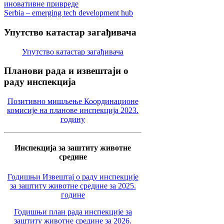
иновативне привреде
Serbia – emerging tech development hub
Упутство
катастар загађивача
Упутство катастар загађивача
Планови
рада и извештаји о
раду инспекција
Позитивно мишљење Координационе
комисије на планове инспекција 2023.
годину
Инспекција за заштиту животне
средине
Годишњи Извештај о раду инспекције
за заштиту животне средине за 2025.
године
Годишњи план рада инспекције за
заштиту животне средине за 2026.