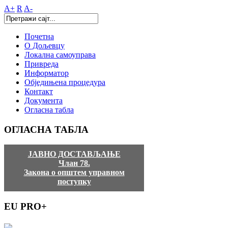
A+
R
A-
Почетна
О Дољевцу
Локална самоуправа
Привреда
Информатор
Обједињена процедура
Контакт
Документа
Огласна табла
ОГЛАСНА
ТАБЛА
ЈАВНО ДОСТАВЉАЊЕ
Члан 78.
Закона о општем управном
поступку
EU
PRO+