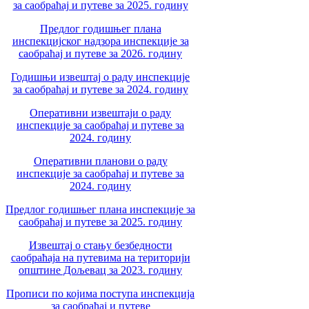
за саобраћај и путеве за 2025. годину
Предлог годишњег плана
инспекцијског надзора инспекције за
саобраћај и путеве за 2026. годину
Годишњи извештај о раду инспекције
за саобраћај и путеве за 2024. годину
Оперативни извештаји о раду
инспекције за саобраћај и путеве за
2024. годину
Оперативни планови о раду
инспекције за саобраћај и путеве за
2024. годину
Предлог годишњег плана инспекције за
саобраћај и путеве за 2025. годину
Извештај о стању безбедности
саобраћаја на путевима на територији
општине Дољевац за 2023. годину
Прописи по којима поступа инспекција
за саобраћај и путеве