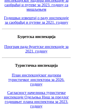
инспекцијског надзора инспекције за
саобраћај и путеве за 2023. годину са
мишљењем
Годишњи извештај о раду инспекције
за саобраћај и путеве за 2021. годину
Буџетска инспекција
Програм рада буџетске инспекције за
2021. годину
Туристичка инспекција
План инспекцијског надзора
туристичког инспектора за 2026.
годину
Сагласност начелника туристичке
инспекције Одељења Ниш за предлог
годишњег плана инспектора за 2023.
годину