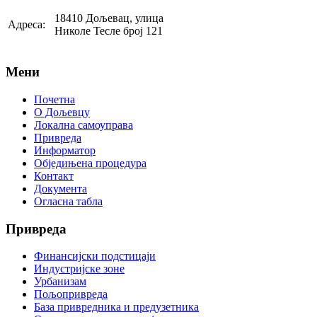
18410 Дољевац, улица
Адреса:
Николе Тесле број 121
Мени
Почетна
О Дољевцу
Локална самоуправа
Привреда
Информатор
Обједињена процедура
Контакт
Документа
Огласна табла
Привреда
Финансијски подстицаји
Индустријске зоне
Урбанизам
Пољопривреда
База привредника и предузетника