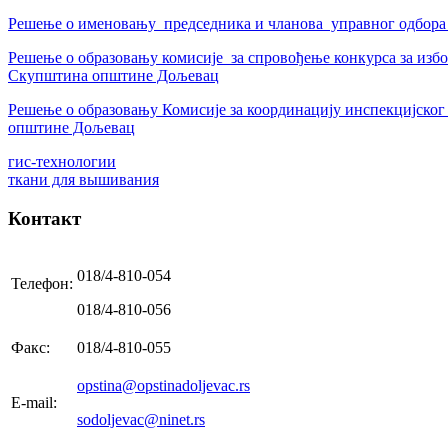
Решење о именовању председника и чланова управног одбора
Решење о образовању комисије за спровођење конкурса за избор
Скупштина општине Дољевац
Решење o образовању Комисије за координацију инспекцијског
општине Дољевац
гис-технологии
ткани для вышивания
Контакт
018/4-810-054
Телефон:
018/4-810-056
Факс:
018/4-810-055
opstina@opstinadoljevac.rs
E-mail:
sodoljevac@ninet.rs