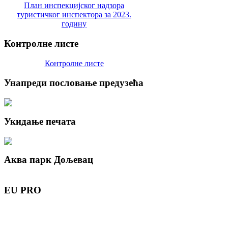
План инспекцијског надзора
туристичког инспектора за 2023.
годину
Контролне
листе
Контролне листе
Унапреди
пословање предузећа
Укидање
печата
Аква
парк Дољевац
EU
PRO