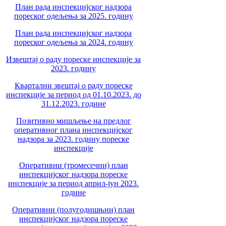
План рада инспекцијског надзора
пореског одељења за 2025. годину
План рада инспекцијског надзора
пореског одељења за 2024. годину
Извештај о раду пореске инспекције за
2023. годину
Квартални звештај о раду пореске
инспекције за период од 01.10.2023. до
31.12.2023. године
Позитивно мишљење на предлог
оперативног плана инспекцијског
надзора за 2023. годину пореске
инспекције
Оперативни (тромесечни) план
инспекцијског надзора пореске
инспекције за период април-јун 2023.
године
Оперативни (полугодишњни) план
инспекцијског надзора пореске