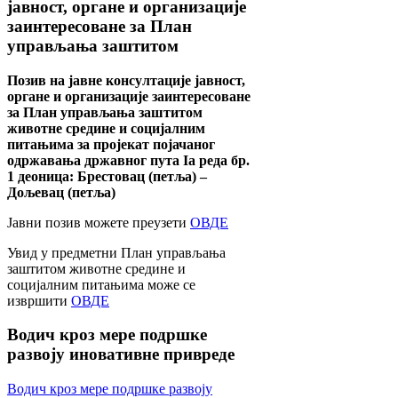
јавност, органе и организације
заинтересоване за План
управљања заштитом
Позив на јавне консултације јавност,
органе и организације заинтересоване
за План управљања заштитом
животне средине и социјалним
питањима за пројекат појачаног
одржавања државног пута Ia реда бр.
1 деоница: Брестовац (петља) –
Дољевац (петља)
Јавни позив можете преузети
ОВДЕ
Увид у предметни План управљања
заштитом животне средине и
социјалним питањима може се
извршити
ОВДЕ
Водич
кроз мере подршке
развоју иновативне привреде
Водич кроз мере подршке развоју