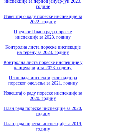
инспекције за период јануар-јун 2023.
године
Извештај о раду пореске инспекције за
2022. годину
Предлог Плана рада пореске
инспекције за 2023. годину
Контролна листа пореске инспекције
на терену за 2023. годину
Контролна листа пореске инспекције у
канцеларији за 2023. годину
План рада инспекцијског надзора
пореског одељења за 2021. годину
Извештај о раду пореске инспекције за
2020. годину
План рада пореске инспекције за 2020.
годину
План рада пореске инспекције за 2019.
годину