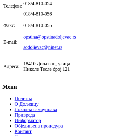
018/4-810-054
Телефон:
018/4-810-056
Факс:
018/4-810-055
opstina@opstinadoljevac.rs
E-mail:
sodoljevac@ninet.rs
18410 Дољевац, улица
Адреса:
Николе Тесле број 121
Мени
Почетна
О Дољевцу
Локална самоуправа
Привреда
Информатор
Обједињена процедура
Контакт