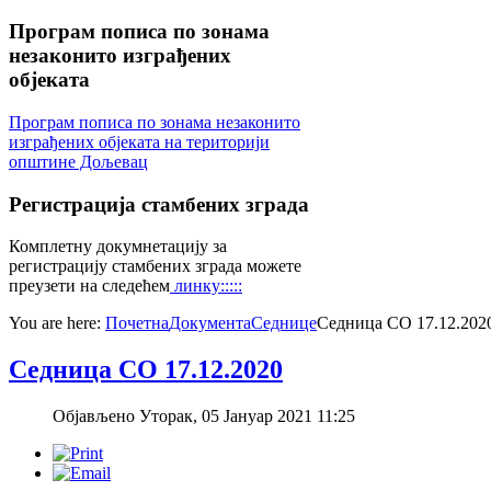
Програм
пописа по зонама
незаконито изграђених
објеката
Програм пописа по зонама незаконито
изграђених објеката на територији
општине Дољевац
Регистрација
стамбених зграда
Комплетну докумнетацију за
регистрацију стамбених зграда можете
преузети на следећем
линку:::::
You are here:
Почетна
Документа
Седнице
Седница СО 17.12.202
Седница СО 17.12.2020
Објављено Уторак, 05 Јануар 2021 11:25