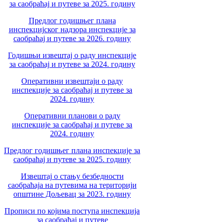
за саобраћај и путеве за 2025. годину
Предлог годишњег плана
инспекцијског надзора инспекције за
саобраћај и путеве за 2026. годину
Годишњи извештај о раду инспекције
за саобраћај и путеве за 2024. годину
Оперативни извештаји о раду
инспекције за саобраћај и путеве за
2024. годину
Оперативни планови о раду
инспекције за саобраћај и путеве за
2024. годину
Предлог годишњег плана инспекције за
саобраћај и путеве за 2025. годину
Извештај о стању безбедности
саобраћаја на путевима на територији
општине Дољевац за 2023. годину
Прописи по којима поступа инспекција
за саобраћај и путеве