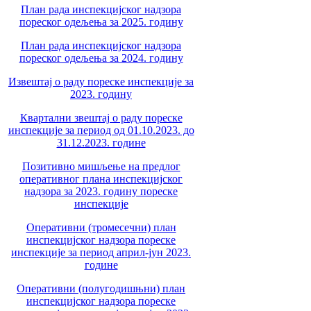
План рада инспекцијског надзора
пореског одељења за 2025. годину
План рада инспекцијског надзора
пореског одељења за 2024. годину
Извештај о раду пореске инспекције за
2023. годину
Квартални звештај о раду пореске
инспекције за период од 01.10.2023. до
31.12.2023. године
Позитивно мишљење на предлог
оперативног плана инспекцијског
надзора за 2023. годину пореске
инспекције
Оперативни (тромесечни) план
инспекцијског надзора пореске
инспекције за период април-јун 2023.
године
Оперативни (полугодишњни) план
инспекцијског надзора пореске