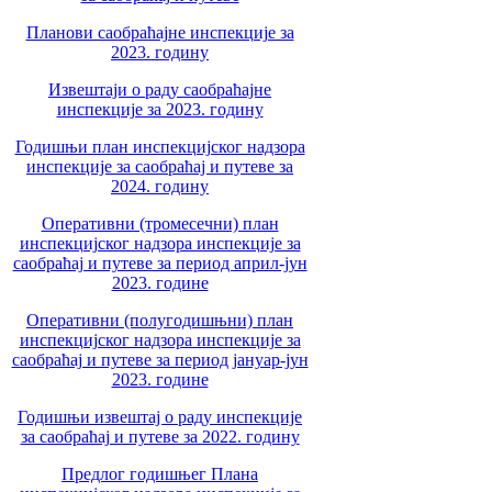
Планови саобраћајне инспекције за
2023. годину
Извештаји о раду саобраћајне
инспекције за 2023. годину
Годишњи план инспекцијског надзора
инспекције за саобраћај и путеве за
2024. годину
Оперативни (тромесечни) план
инспекцијског надзора инспекције за
саобраћај и путеве за период април-јун
2023. године
Оперативни (полугодишњни) план
инспекцијског надзора инспекције за
саобраћај и путеве за период јануар-јун
2023. године
Годишњи извештај о раду инспекције
за саобраћај и путеве за 2022. годину
Предлог годишњег Плана