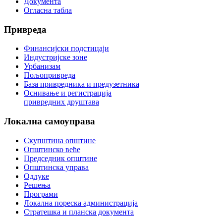
Документа
Огласна табла
Привреда
Финансијски подстицаји
Индустријске зоне
Урбанизам
Пољопривреда
База привредника и предузетника
Оснивање и регистрација
привредних друштава
Локална
самоуправа
Скупштина општине
Општинско веће
Председник општине
Општинска управа
Одлуке
Решења
Програми
Локална пореска администрација
Стратешка и планска документа