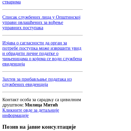
стварима
Списак службених лица у Општинској
управи овлашћених за вођење
управних поступака
Изјава о сагласности да орган за
потребе поступка може извршити увид
и обрадити личне податке о
чињеницама о којима се води службена
евиденција
Захтев за прибављање података из
службених евиденција
Контакт особа за сарадњу са цивилним
друштвом:
Милица Митић
Кликните овде за детаљније
информације
Позив
на јавне консултације