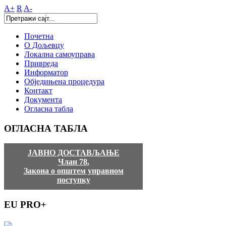
A+
R
A-
Почетна
О Дољевцу
Локална самоуправа
Привреда
Информатор
Обједињена процедура
Контакт
Документа
Огласна табла
ОГЛАСНА
ТАБЛА
ЈАВНО ДОСТАВЉАЊЕ
Члан 78.
Закона о општем управном
поступку
EU
PRO+