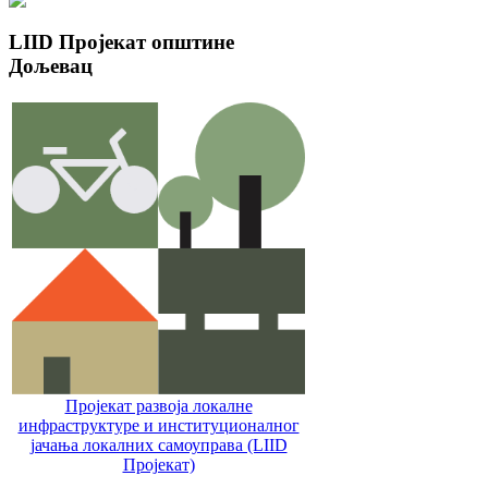
LIID
Пројекат општине
Дољевац
Пројекат развоја локалне
инфраструктуре и институционалног
јачања локалних самоуправa (LIID
Пројекат)