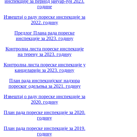
инспекције за период јануар-јун 2023.
године
Извештај о раду пореске инспекције за
2022. годину
Предлог Плана рада пореске
инспекције за 2023. годину
Контролна листа пореске инспекције
на терену за 2023. годину
Контролна листа пореске инспекције у
канцеларији за 2023. годину
План рада инспекцијског надзора
пореског одељења за 2021. годину
Извештај о раду пореске инспекције за
2020. годину
План рада пореске инспекције за 2020.
годину
План рада пореске инспекције за 2019.
годину