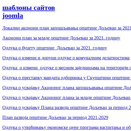
шаблоны сайтов
joomla
Локални акциони план запошљавања општине Дољевац за 202
Акциони план за младе општине Дољевац за 2021. годину
Одлука о буџету општине Дољевац за 2021. годину
Одлука о измени и допуни одлуке о комуналним делатностима
Одлука о измени одлуке о месним заједницама на територији
Одлука о престанку мандата одборника у Скупштини општине
Одлука о усвајању Акционог плана запошљавања општине Доље
Одлука о усвајању Акционог плана за младе општине Дољевац 
Одлука о усвајању Плана развоја општине Дољевац за период 
План развоја општине Дољевац за период 2021-2029
Одлука о утврђивању економске цене програма васпитања и о