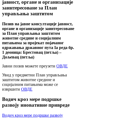
јавност, органе и организације
заинтересоване за План
управљања заштитом
Позив на јавне консултације јавност,
органе и организације заинтересоване
за План управљања заштитом
животне средине и социјалним
питањима за пројекат појачаног
одржавања државног пута Ia реда бр.
1 деоница: Брестовац (петља) –
Дољевац (петља)
Јавни позив можете преузети
ОВДЕ
Увид у предметни План управљања
заштитом животне средине и
социјалним питањима може се
извршити
ОВДЕ
Водич
кроз мере подршке
развоју иновативне привреде
Водич кроз мере подршке развоју