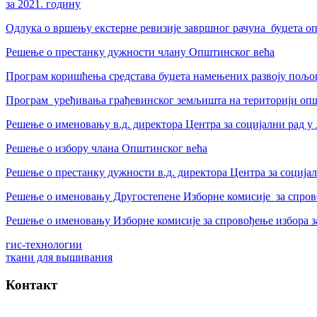
за 2021. годину
Одлука о вршењу екстерне ревизије завршног рачуна буџета о
Решење о престанку дужности члану Општинског већа
Програм коришћења средстава буџета намењених развоју пољо
Програм уређивања грађевинског земљишта на територији оп
Решење о именовању в.д. директора Центра за социјални рад 
Решење о избору члана Општинског већа
Решење о престанку дужности в.д. директора Центра за соција
Решење o именовању Другостепене Изборне комисије за спрово
Решење o именовању Изборне комисије за спровођење избора з
гис-технологии
ткани для вышивания
Контакт