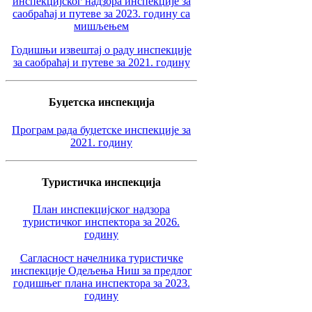
инспекцијског надзора инспекције за
саобраћај и путеве за 2023. годину са
мишљењем
Годишњи извештај о раду инспекције
за саобраћај и путеве за 2021. годину
Буџетска инспекција
Програм рада буџетске инспекције за
2021. годину
Туристичка инспекција
План инспекцијског надзора
туристичког инспектора за 2026.
годину
Сагласност начелника туристичке
инспекције Одељења Ниш за предлог
годишњег плана инспектора за 2023.
годину