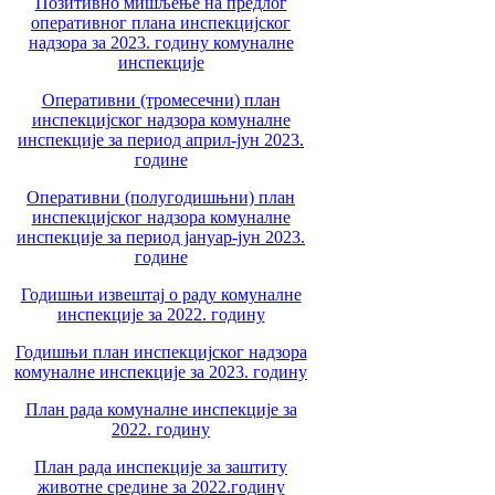
Позитивно мишљење на предлог
оперативног плана инспекцијског
надзора за 2023. годину комуналне
инспекције
Оперативни (тромесечни) план
инспекцијског надзора комуналне
инспекције за период април-јун 2023.
године
Оперативни (полугодишњни) план
инспекцијског надзора комуналне
инспекције за период јануар-јун 2023.
године
Годишњи извештај о раду комуналне
инспекције за 2022. годину
Годишњи план инспекцијског надзора
комуналне инспекције за 2023. годину
План рада комуналне инспекције за
2022. годину
План рада инспекције за заштиту
животне средине за 2022.годину