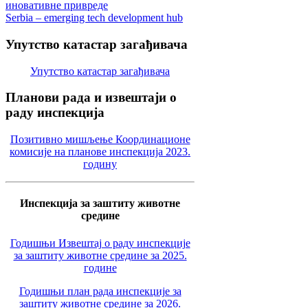
иновативне привреде
Serbia – emerging tech development hub
Упутство
катастар загађивача
Упутство катастар загађивача
Планови
рада и извештаји о
раду инспекција
Позитивно мишљење Координационе
комисије на планове инспекција 2023.
годину
Инспекција за заштиту животне
средине
Годишњи Извештај о раду инспекције
за заштиту животне средине за 2025.
године
Годишњи план рада инспекције за
заштиту животне средине за 2026.