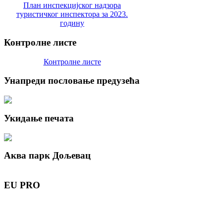
План инспекцијског надзора
туристичког инспектора за 2023.
годину
Контролне
листе
Контролне листе
Унапреди
пословање предузећа
Укидање
печата
Аква
парк Дољевац
EU
PRO