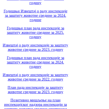
годину
Годишњи Извештај о раду инспекције
за заштиту животне средине за 2024.
године
Годишњи план рада инспекције за
заштиту животне средине за 2025.
годину
Извештај о раду инспекције за заштиту
животне средине за 2023. годину
Годишњи план рада инспекције за
заштиту животне средине за 2024.
годину
Извештај о раду инспекције за заштиту
животне средине за 2022. годину
План рада инспекције за заштиту
животне средине за 2023. годину
Позитивно мишљење на план
инспекцијског надзора инспекцији за
заштиту животне средине општинске