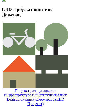
LIID
Пројекат општине
Дољевац
Пројекат развоја локалне
инфраструктуре и институционалног
јачања локалних самоуправa (LIID
Пројекат)