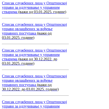
Списак службених лица у Општинској
управи за одлучивање у управним
стварима
(важи од 03.01.2025. године)
Списак службених лица у Општинској
управи овлашћених за вођење
управних поступака
(важи од
03.01.2025. године)
Списак службених лица у Општинској
управи за одлучивање у управним
стварима
(важи од 30.12.2022. до
03.01.2025. године)
Списак службених лица у Општинској
управи овлашћених за вођење
управних поступака
(важи од
30.12.2022. до 03.01.2025. године)
Списак службених лица у Општинској
управи за одлучивање у управним