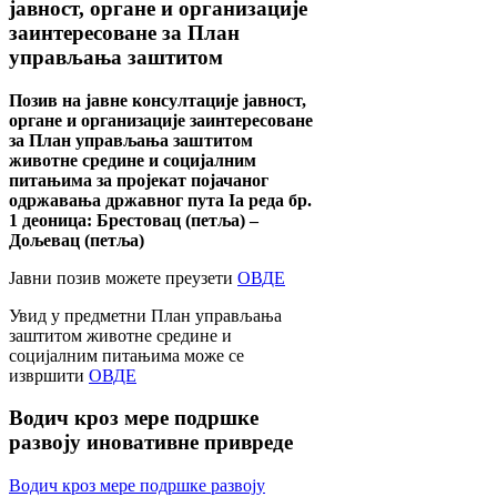
јавност, органе и организације
заинтересоване за План
управљања заштитом
Позив на јавне консултације јавност,
органе и организације заинтересоване
за План управљања заштитом
животне средине и социјалним
питањима за пројекат појачаног
одржавања државног пута Ia реда бр.
1 деоница: Брестовац (петља) –
Дољевац (петља)
Јавни позив можете преузети
ОВДЕ
Увид у предметни План управљања
заштитом животне средине и
социјалним питањима може се
извршити
ОВДЕ
Водич
кроз мере подршке
развоју иновативне привреде
Водич кроз мере подршке развоју