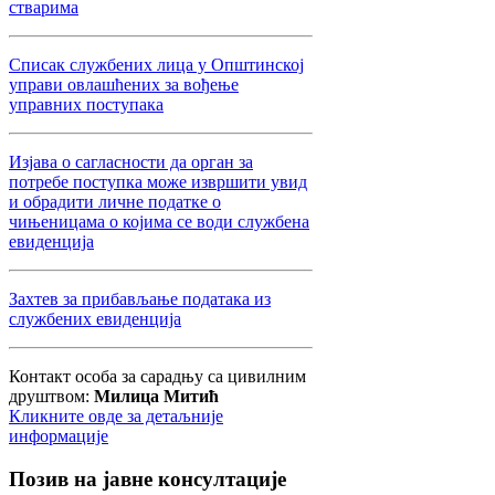
стварима
Списак службених лица у Општинској
управи овлашћених за вођење
управних поступака
Изјава о сагласности да орган за
потребе поступка може извршити увид
и обрадити личне податке о
чињеницама о којима се води службена
евиденција
Захтев за прибављање података из
службених евиденција
Контакт особа за сарадњу са цивилним
друштвом:
Милица Митић
Кликните овде за детаљније
информације
Позив
на јавне консултације