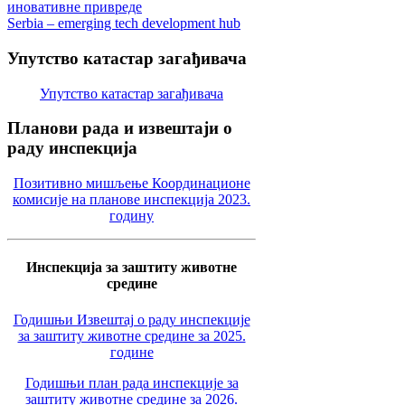
иновативне привреде
Serbia – emerging tech development hub
Упутство
катастар загађивача
Упутство катастар загађивача
Планови
рада и извештаји о
раду инспекција
Позитивно мишљење Координационе
комисије на планове инспекција 2023.
годину
Инспекција за заштиту животне
средине
Годишњи Извештај о раду инспекције
за заштиту животне средине за 2025.
године
Годишњи план рада инспекције за
заштиту животне средине за 2026.