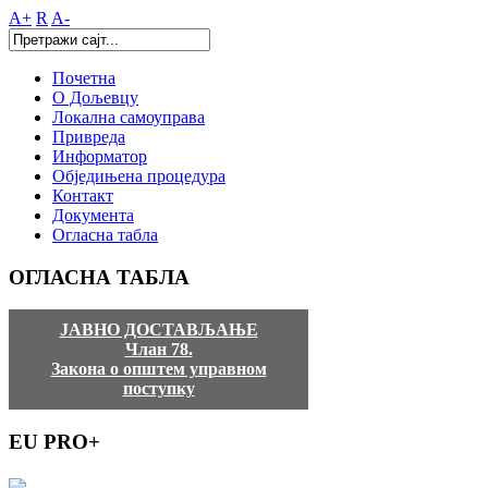
A+
R
A-
Почетна
О Дољевцу
Локална самоуправа
Привреда
Информатор
Обједињена процедура
Контакт
Документа
Огласна табла
ОГЛАСНА
ТАБЛА
ЈАВНО ДОСТАВЉАЊЕ
Члан 78.
Закона о општем управном
поступку
EU
PRO+