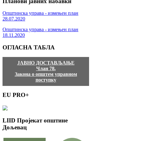
Планови
јавних набавки
Општинска управа - измењен план
28.07.2020
Општинска управа - измењен план
18.11.2020
ОГЛАСНА
ТАБЛА
ЈАВНО ДОСТАВЉАЊЕ
Члан 78.
Закона о општем управном
поступку
EU
PRO+
LIID
Пројекат општине
Дољевац