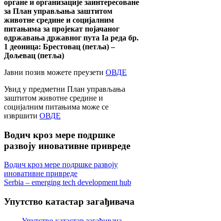
органе и организације заинтересоване
за План управљања заштитом
животне средине и социјалним
питањима за пројекат појачаног
одржавања државног пута Ia реда бр.
1 деоница: Брестовац (петља) –
Дољевац (петља)
Јавни позив можете преузети
ОВДЕ
Увид у предметни План управљања
заштитом животне средине и
социјалним питањима може се
извршити
ОВДЕ
Водич
кроз мере подршке
развоју иновативне привреде
Водич кроз мере подршке развоју
иновативне привреде
Serbia – emerging tech development hub
Упутство
катастар загађивача
Упутство катастар загађивача