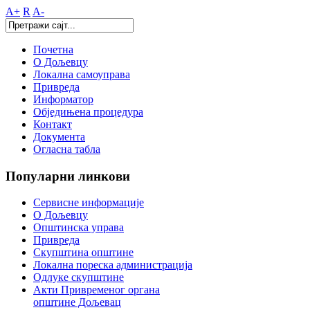
A+
R
A-
Почетна
О Дољевцу
Локална самоуправа
Привреда
Информатор
Обједињена процедура
Контакт
Документа
Огласна табла
Популарни
линкови
Сервисне информације
О Дољевцу
Општинска управа
Привреда
Скупштина општине
Локална пореска администрација
Одлуке скупштине
Акти Привременог органа
општине Дољевац