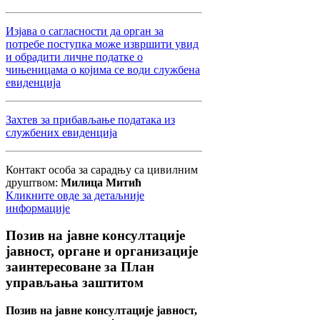
Изјава о сагласности да орган за
потребе поступка може извршити увид
и обрадити личне податке о
чињеницама о којима се води службена
евиденција
Захтев за прибављање података из
службених евиденција
Контакт особа за сарадњу са цивилним
друштвом:
Милица Митић
Кликните овде за детаљније
информације
Позив
на јавне консултације
јавност, органе и организације
заинтересоване за План
управљања заштитом
Позив на јавне консултације јавност,