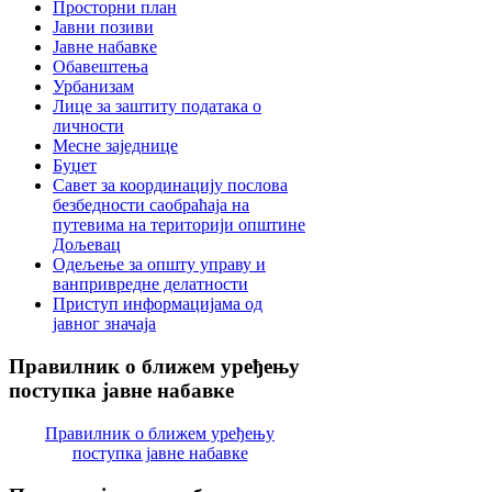
Просторни план
Јавни позиви
Јавне набавке
Обавештења
Урбанизам
Лице за заштиту података о
личности
Месне заједнице
Буџет
Савет за координацију послова
безбедности саобраћаја на
путевима на територији општине
Дољевац
Одељење за општу управу и
ванпривредне делатности
Приступ информацијама од
јавног значаја
Правилник
о ближем уређењу
поступка јавне набавке
Правилник о ближем уређењу
поступка јавне набавке