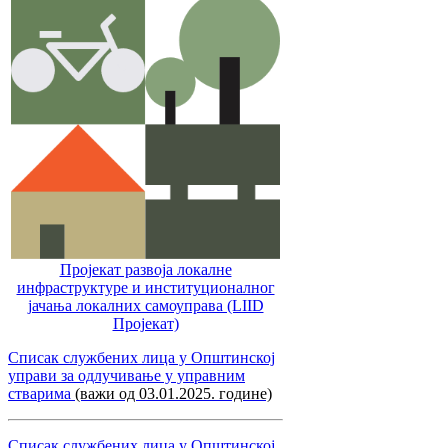
Пројекат развоја локалне
инфраструктуре и институционалног
јачања локалних самоуправa (LIID
Пројекат)
Списак службених лица у Општинској
управи за одлучивање у управним
стварима
(важи од 03.01.2025. године)
Списак службених лица у Општинској