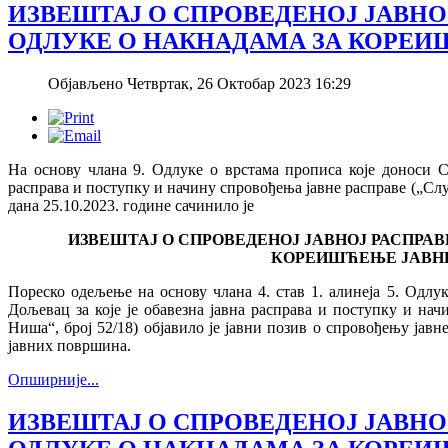
ИЗВЕШТАЈ О СПРОВЕДЕНОЈ ЈАВНО
ОДЛУКЕ О НАКНАДАМА ЗА КОРЕ
Објављено Четвртак, 26 Октобар 2023 16:29
На основу члана 9. Одлуке о врстама прописа које доноси С
расправа и поступку и начину спровођења јавне расправе („Сл
дана 25.10.2023. године сачинилo је
ИЗВЕШТАЈ О СПРОВЕДЕНОЈ ЈАВНОЈ РАСПРАВ
КОРЕИШЋЕЊЕ ЈАВН
Пореско одељење на основу члана 4. став 1. алинеја 5. Одл
Дољевац за које је обавезна јавна расправа и поступку и на
Ниша“, број 52/18) објавило је јавни позив о спровођењу јав
јавних површина.
Опширније...
ИЗВЕШТАЈ О СПРОВЕДЕНОЈ ЈАВНО