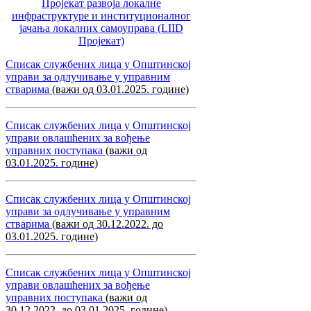
Пројекат развоја локалне
инфраструктуре и институционалног
јачања локалних самоуправa (LIID
Пројекат)
Списак службених лица у Општинској
управи за одлучивање у управним
стварима
(важи од 03.01.2025. године)
Списак службених лица у Општинској
управи овлашћених за вођење
управних поступака
(важи од
03.01.2025. године)
Списак службених лица у Општинској
управи за одлучивање у управним
стварима
(важи од 30.12.2022. до
03.01.2025. године)
Списак службених лица у Општинској
управи овлашћених за вођење
управних поступака
(важи од
30.12.2022. до 03.01.2025. године)