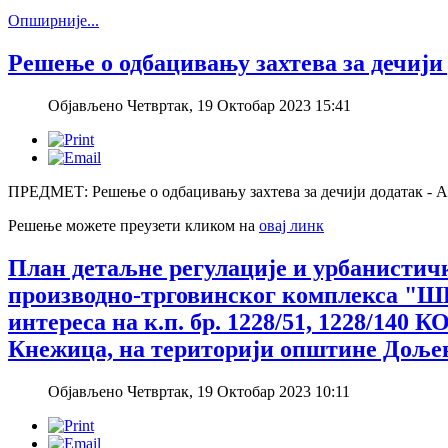
Опширније...
Решење о одбацивању захтева за дечији
Објављено Четвртак, 19 Октобар 2023 15:41
ПРЕДМЕТ: Решење о одбацивању захтева за дечији додатак - 
Решење можете преузети кликом на
овај линк
План детаљне регулације и урбанистичк
производно-трговинског комплекса "
интереса на к.п. бр. 1228/51, 1228/140 К
Кнежица, на територији општине Доље
Објављено Четвртак, 19 Октобар 2023 10:11