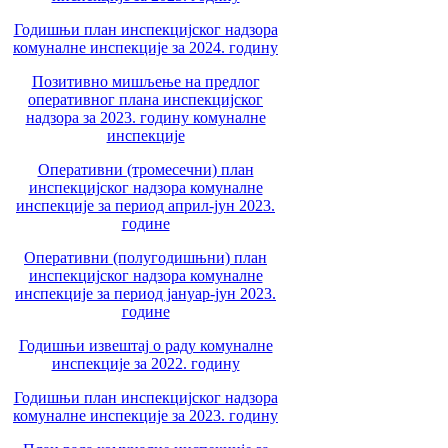
Годишњи план инспекцијског надзора
комуналне инспекције за 2024. годину
Позитивно мишљење на предлог
оперативног плана инспекцијског
надзора за 2023. годину комуналне
инспекције
Оперативни (тромесечни) план
инспекцијског надзора комуналне
инспекције за период април-јун 2023.
године
Оперативни (полугодишњни) план
инспекцијског надзора комуналне
инспекције за период јануар-јун 2023.
године
Годишњи извештај о раду комуналне
инспекције за 2022. годину
Годишњи план инспекцијског надзора
комуналне инспекције за 2023. годину