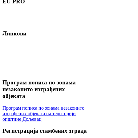
EU
PRO
Линкови
Програм
пописа по зонама
незаконито изграђених
објеката
Програм пописа по зонама незаконито
изграђених објеката на територији
општине Дољевац
Регистрација
стамбених зграда