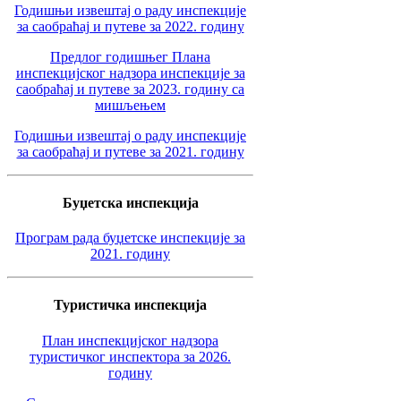
Годишњи извештај о раду инспекције
за саобраћај и путеве за 2022. годину
Предлог годишњег Плана
инспекцијског надзора инспекције за
саобраћај и путеве за 2023. годину са
мишљењем
Годишњи извештај о раду инспекције
за саобраћај и путеве за 2021. годину
Буџетска инспекција
Програм рада буџетске инспекције за
2021. годину
Туристичка инспекција
План инспекцијског надзора
туристичког инспектора за 2026.
годину