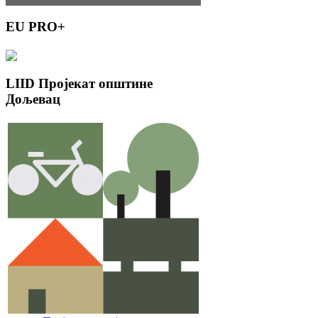
EU
PRO+
LIID
Пројекат општине
Дољевац