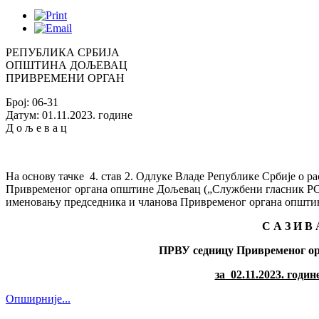
РЕПУБЛИКА СРБИЈА
ОПШТИНА ДОЉЕВАЦ
ПРИВРЕМЕНИ ОРГАН
Број: 06-31
Датум: 01.11.2023. године
Д о љ е в а ц
На основу тачке 4. став 2. Одлуке Владе Републике Србије 
Привременог органа општине Дољевац („Службени гласник РС“, б
именовању председника и чланова Привременог органа општине
С А З И В
ПРВУ седницу Привременог о
за 02.11.2023. годин
Опширније...