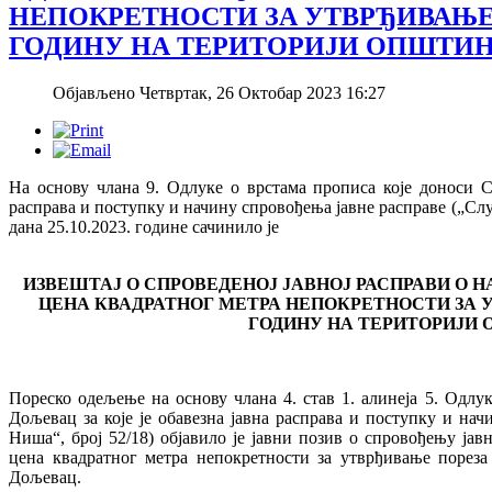
НЕПОКРЕТНОСТИ ЗА УТВРЂИВАЊЕ 
ГОДИНУ НА ТЕРИТОРИЈИ ОПШТИ
Објављено Четвртак, 26 Октобар 2023 16:27
На основу члана 9. Одлуке о врстама прописа које доноси С
расправа и поступку и начину спровођења јавне расправе („Сл
дана 25.10.2023. године сачинилo је
ИЗВЕШТАЈ О СПРОВЕДЕНОЈ ЈАВНОЈ РАСПРАВИ О 
ЦЕНА КВАДРАТНОГ МЕТРА НЕПОКРЕТНОСТИ ЗА У
ГОДИНУ НА ТЕРИТОРИЈИ
Пореско одељење на основу члана 4. став 1. алинеја 5. Одл
Дољевац за које је обавезна јавна расправа и поступку и на
Ниша“, број 52/18) објавило је јавни позив о спровођењу ја
цена квадратног метра непокретности за утврђивање пореза
Дољевац.