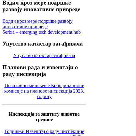
Водич
кроз мере подршке
развоју иновативне привреде
Водич кроз мере подршке развоју
иновативне привреде
Serbia – emerging tech development hub
Упутство
катастар загађивача
Упутство катастар загађивача
Планови
рада и извештаји о
раду инспекција
Позитивно мишљење Координационе
комисије на планове инспекција 2023.
годину
Инспекција за заштиту животне
средине
Годишњи Извештај о раду инспекције