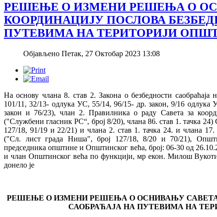
РЕШЕЊЕ О ИЗМЕНИ РЕШЕЊА О ОС
КООРДИНАЦИЈУ ПОСЛОВА БЕЗБЕД
ПУТЕВИМА НА ТЕРИТОРИЈИ ОПШ
Објављено Петак, 27 Октобар 2023 13:08
На основу члана 8. став 2. Закона о безбедности саобраћаја 
101/11, 32/13- одлука УС, 55/14, 96/15- др. закон, 9/16 одлука УС
закон и 76/23), члан 2. Правилника о раду Савета за коорд
("Службени гласник РС“, број 8/20), члана 86. став 1. тачка 2
127/18, 91/19 и 22/21) и члана 2. став 1. тачка 24. и члана
("Сл. лист града Ниша", број 127/18, 8/20 и 70/21), Оп
председника општине и Општинског већа, број: 06-30 од 26.10
и члан Општинског већа по функцији, мр екон. Милош Вукотић
донело је
РЕШЕЊЕ О ИЗМЕНИ РЕШЕЊА О ОСНИВАЊУ САВЕТА
САОБРАЋАЈА НА ПУТЕВИМА НА ТЕ