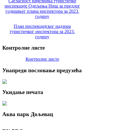
Сагласност начелника туристичке
инспекције Одељења Ниш за предлог
годишњег плана инспектора за 2023.
годину
План инспекцијског надзора
туристичког инспектора за 2023.
годину
Контролне
листе
Контролне листе
Унапреди
пословање предузећа
Укидање
печата
Аква
парк Дољевац