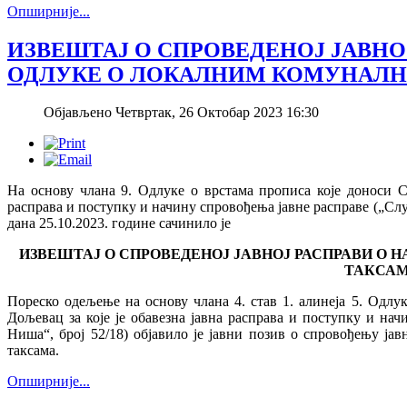
Опширније...
ИЗВЕШТАЈ О СПРОВЕДЕНОЈ ЈАВНО
ОДЛУКЕ О ЛОКАЛНИМ КОМУНАЛН
Објављено Четвртак, 26 Октобар 2023 16:30
На основу члана 9. Одлуке о врстама прописа које доноси С
расправа и поступку и начину спровођења јавне расправе („Сл
дана 25.10.2023. године сачинилo је
ИЗВЕШТАЈ О СПРОВЕДЕНОЈ ЈАВНОЈ РАСПРАВИ О
ТАКСА
Пореско одељење на основу члана 4. став 1. алинеја 5. Одл
Дољевац за које је обавезна јавна расправа и поступку и на
Ниша“, број 52/18) објавило је јавни позив о спровођењу ј
таксама.
Опширније...