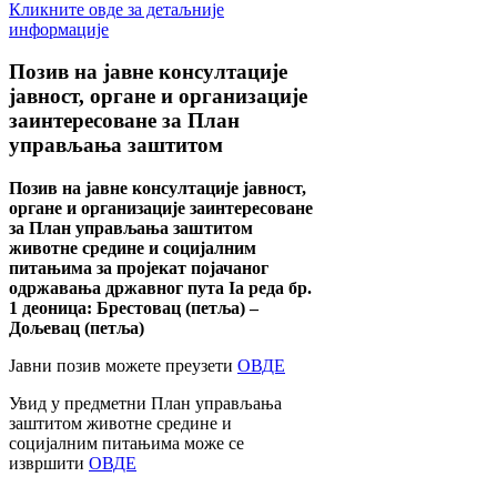
Кликните овде за детаљније
информације
Позив
на јавне консултације
јавност, органе и организације
заинтересоване за План
управљања заштитом
Позив на јавне консултације јавност,
органе и организације заинтересоване
за План управљања заштитом
животне средине и социјалним
питањима за пројекат појачаног
одржавања државног пута Ia реда бр.
1 деоница: Брестовац (петља) –
Дољевац (петља)
Јавни позив можете преузети
ОВДЕ
Увид у предметни План управљања
заштитом животне средине и
социјалним питањима може се
извршити
ОВДЕ