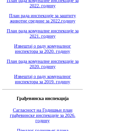
План рада комуналне инспекције за
2022. годину
План рада инспекције за заштиту
животне средине за 2022.годину
План рада комуналне инспекције за
2021. годину
Извештај о раду комуналног
инспектора за 2020. годину
План рада комуналне инспекције за
2020. годину
Извештај о раду комуналног
инспектора за 2019. годину
Грађевинска инспекција
Сагласност на Годишњи план
грађевинске инспекције за 2026.
годину
Предлог годишњег плана