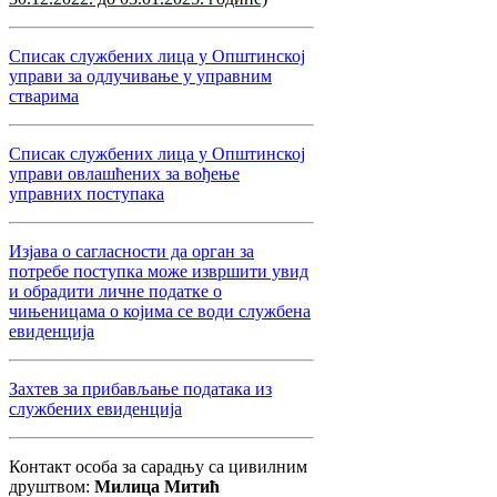
Списак службених лица у Општинској
управи за одлучивање у управним
стварима
Списак службених лица у Општинској
управи овлашћених за вођење
управних поступака
Изјава о сагласности да орган за
потребе поступка може извршити увид
и обрадити личне податке о
чињеницама о којима се води службена
евиденција
Захтев за прибављање података из
службених евиденција
Контакт особа за сарадњу са цивилним
друштвом:
Милица Митић