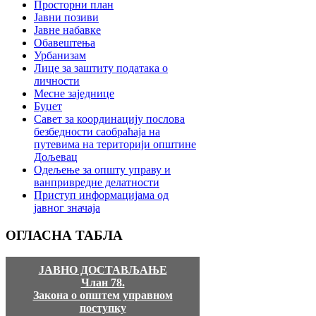
Просторни план
Јавни позиви
Јавне набавке
Обавештења
Урбанизам
Лице за заштиту података о
личности
Месне заједнице
Буџет
Савет за координацију послова
безбедности саобраћаја на
путевима на територији општине
Дољевац
Одељење за општу управу и
ванпривредне делатности
Приступ информацијама од
јавног значаја
ОГЛАСНА
ТАБЛА
ЈАВНО ДОСТАВЉАЊЕ
Члан 78.
Закона о општем управном
поступку