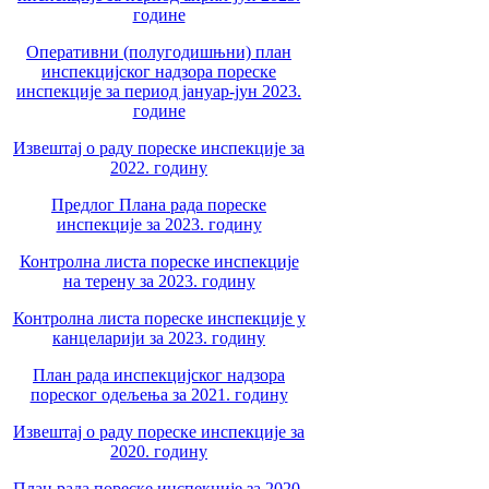
године
Оперативни (полугодишњни) план
инспекцијског надзора пореске
инспекције за период јануар-јун 2023.
године
Извештај о раду пореске инспекције за
2022. годину
Предлог Плана рада пореске
инспекције за 2023. годину
Контролна листа пореске инспекције
на терену за 2023. годину
Контролна листа пореске инспекције у
канцеларији за 2023. годину
План рада инспекцијског надзора
пореског одељења за 2021. годину
Извештај о раду пореске инспекције за
2020. годину
План рада пореске инспекције за 2020.