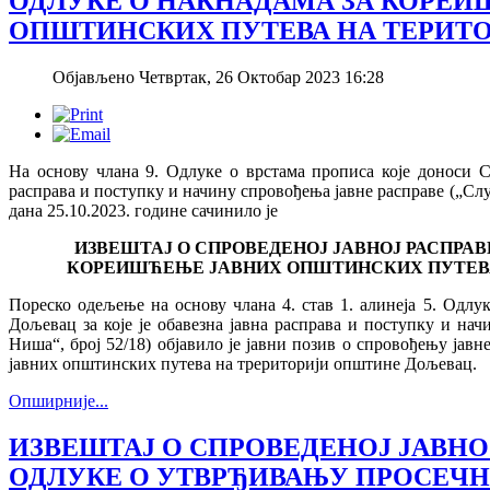
ОДЛУКЕ О НАКНАДАМА ЗА КОРЕИ
ОПШТИНСКИХ ПУТЕВА НА ТЕРИТ
Објављено Четвртак, 26 Октобар 2023 16:28
На основу члана 9. Одлуке о врстама прописа које доноси С
расправа и поступку и начину спровођења јавне расправе („Сл
дана 25.10.2023. године сачинилo је
ИЗВЕШТАЈ О СПРОВЕДЕНОЈ ЈАВНОЈ РАСПРАВ
КОРЕИШЋЕЊЕ ЈАВНИХ ОПШТИНСКИХ ПУТЕВ
Пореско одељење на основу члана 4. став 1. алинеја 5. Одл
Дољевац за које је обавезна јавна расправа и поступку и на
Ниша“, број 52/18) објавило је јавни позив о спровођењу јав
јавних општинских путева на трериторији општине Дољевац.
Опширније...
ИЗВЕШТАЈ О СПРОВЕДЕНОЈ ЈАВНО
ОДЛУКЕ О УТВРЂИВАЊУ ПРОСЕЧН