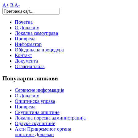
A+
R
A-
Почетна
О Дољевцу
Локална самоуправа
Привреда
Информатор
Обједињена процедура
Контакт
Документа
Огласна табла
Популарни
линкови
Сервисне информације
О Дољевцу
Општинска управа
Привреда
Скупштина општине
Локална пореска администрација
Одлуке скупштине
Акти Привременог органа
општине Дољевац