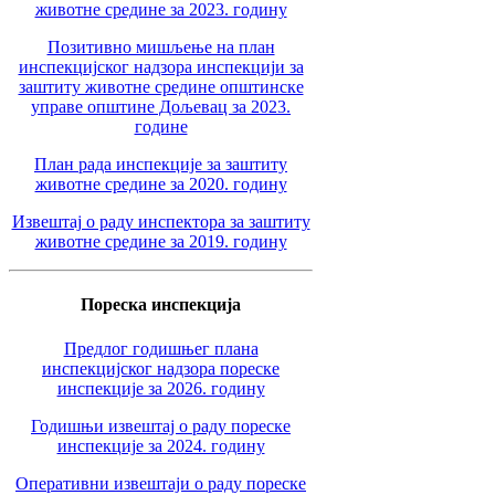
животне средине за 2023. годину
Позитивно мишљење на план
инспекцијског надзора инспекцији за
заштиту животне средине општинске
управе општине Дољевац за 2023.
године
План рада инспекције за заштиту
животне средине за 2020. годину
Извештај о раду инспектора за заштиту
животне средине за 2019. годину
Пореска инспекција
Предлог годишњег плана
инспекцијског надзора пореске
инспекције за 2026. годину
Годишњи извештај о раду пореске
инспекције за 2024. годину
Оперативни извештаји о раду пореске