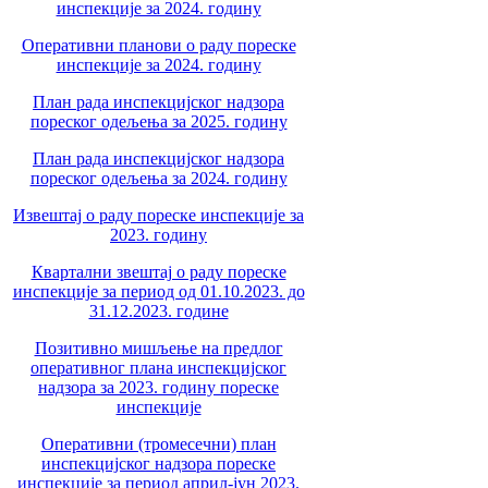
инспекције за 2024. годину
Оперативни планови о раду пореске
инспекције за 2024. годину
План рада инспекцијског надзора
пореског одељења за 2025. годину
План рада инспекцијског надзора
пореског одељења за 2024. годину
Извештај о раду пореске инспекције за
2023. годину
Квартални звештај о раду пореске
инспекције за период од 01.10.2023. до
31.12.2023. године
Позитивно мишљење на предлог
оперативног плана инспекцијског
надзора за 2023. годину пореске
инспекције
Оперативни (тромесечни) план
инспекцијског надзора пореске
инспекције за период април-јун 2023.